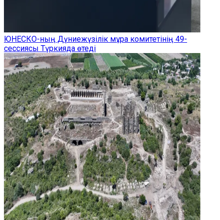
ЮНЕСКО-ның Дүниежүзілік мұра комитетінің 49-
сессиясы Түркияда өтеді