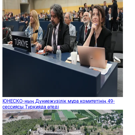
ЮНЕСКО-ның Дүниежүзілік мұра комитетінің 49-
сессиясы Түркияда өтеді