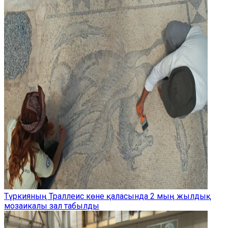
Түркияның Траллеис көне қаласында 2 мың жылдық
мозаикалы зал табылды