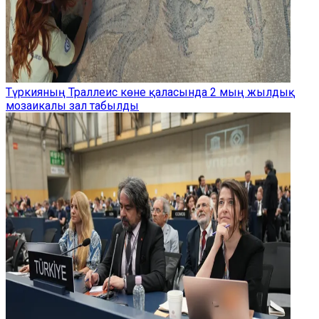
Түркияның Траллеис көне қаласында 2 мың жылдық
мозаикалы зал табылды