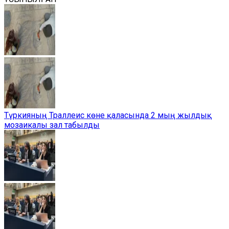
Түркияның Траллеис көне қаласында 2 мың жылдық
мозаикалы зал табылды