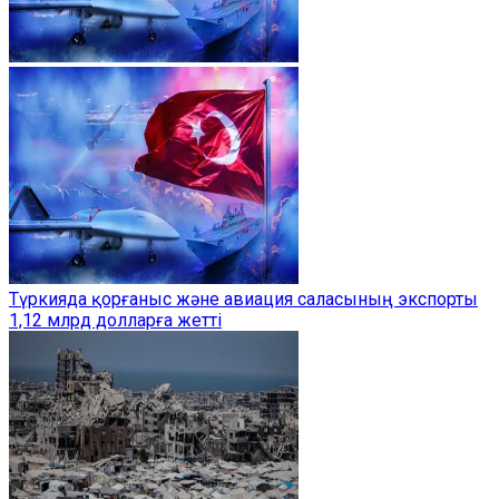
Түркияда қорғаныс және авиация саласының экспорты
1,12 млрд долларға жетті