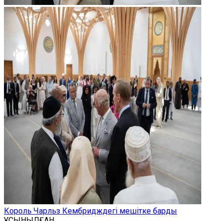
Король Чарльз Кембридждегі мешітке барды
ҰСЫНЫЛҒАН