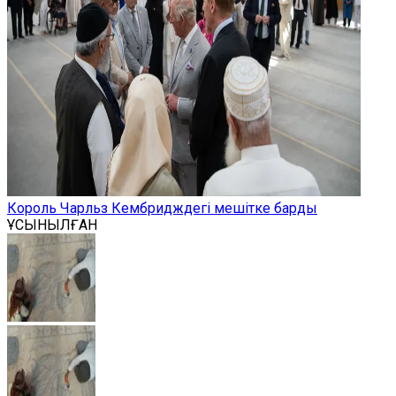
Король Чарльз Кембридждегі мешітке барды
ҰСЫНЫЛҒАН