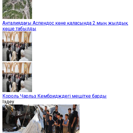
Анталиядағы Аспендос көне қаласында 2 мың жылдық
көше табылды
Король Чарльз Кембридждегі мешітке барды
Іздеу