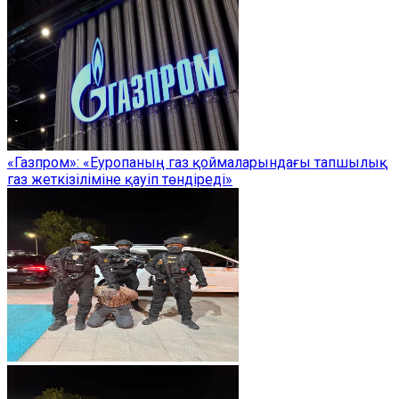
«Газпром»: «Еуропаның газ қоймаларындағы тапшылық
газ жеткізіліміне қауіп төндіреді»