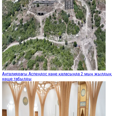
Анталиядағы Аспендос көне қаласында 2 мың жылдық
көше табылды