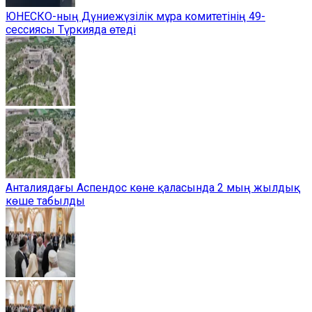
ЮНЕСКО-ның Дүниежүзілік мұра комитетінің 49-
сессиясы Түркияда өтеді
Анталиядағы Аспендос көне қаласында 2 мың жылдық
көше табылды