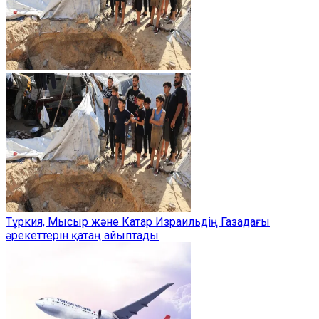
Түркия, Мысыр және Катар Израильдің Газадағы
әрекеттерін қатаң айыптады