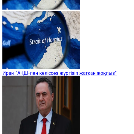
Иран: “АҚШ-пен келіссөз жүргізіп жатқан жоқпыз”