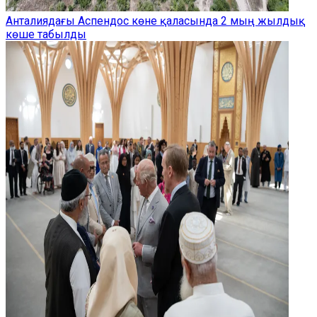
Анталиядағы Аспендос көне қаласында 2 мың жылдық
көше табылды