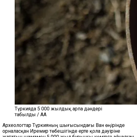
Түркияда 5 000 жылдық арпа дәндері
табылды / AA
Археологтар Түркияның шығысындағы Ван өңірінде
орналасқан Иремир төбешігінде ерте қола дәуіріне
жататын шамамен 5 000 жыл бұрынғы көмірге айналған