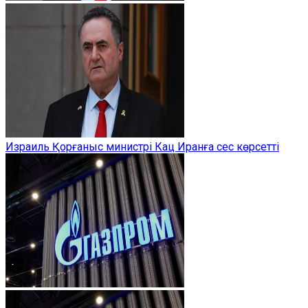
Израиль Қорғаныс министрі Кац Иранға сес көрсетті