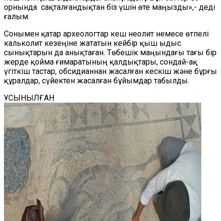
орнында сақталғандықтан біз үшін өте маңызды»,- деді
ғалым.
Сонымен қатар археологтар кеш неолит немесе өтпелі
кальколит кезеңіне жататын кейбір қыш ыдыс
сынықтарын да анықтаған. Төбешік маңындағы тағы бір
жерде қойма ғимаратының қалдықтары, сондай-ақ
үгіткіш тастар, обсидианнан жасалған кескіш және бұрғы
құралдар, сүйектен жасалған бұйымдар табылды.
ҰСЫНЫЛҒАН