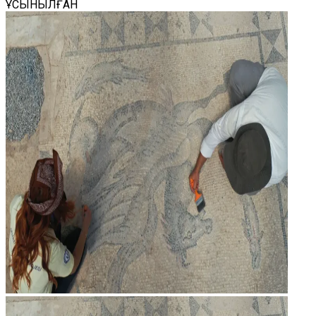
ҰСЫНЫЛҒАН