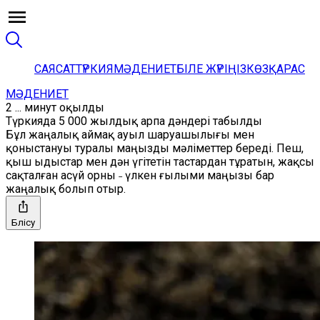
САЯСАТ
ТҮРКИЯ
МӘДЕНИЕТ
БІЛЕ ЖҮРІҢІЗ
КӨЗҚАРАС
МӘДЕНИЕТ
2 ... минут оқылды
Түркияда 5 000 жылдық арпа дәндері табылды
Бұл жаңалық аймақ ауыл шаруашылығы мен
қоныстануы туралы маңызды мәліметтер береді. Пеш,
қыш ыдыстар мен дән үгітетін тастардан тұратын, жақсы
сақталған асүй орны ˗ үлкен ғылыми маңызы бар
жаңалық болып отыр.
Бөлісу