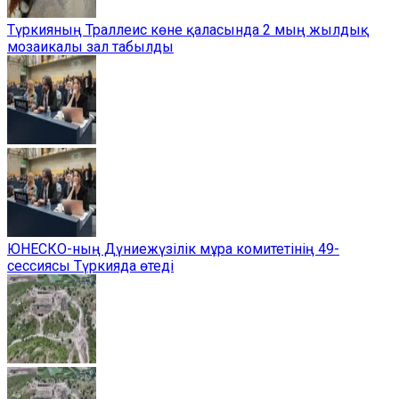
Түркияның Траллеис көне қаласында 2 мың жылдық
мозаикалы зал табылды
ЮНЕСКО-ның Дүниежүзілік мұра комитетінің 49-
сессиясы Түркияда өтеді