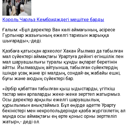
Король Чарльз Кембридждегі мешітке барды
Ғалым: «Бұл деректер Ван көлі аймағының, әсіресе
Гүрпынар жазығының ежелгі тарихын жарыққа
шығарады»,-деді.
Қазбаға қатысқан археолог Хакан Йылмаз да табылған
мал сүйектері аймақтағы Урартуға дейінгі егіншілік пен
мал шаруашылығы туралы құнды ақпарат беретінін
айтты. Йылмаздың айтуынша, табылған сүйектердің
ішінде ұсақ және ірі малдың, сондай-ақ жабайы ешкі,
бұғы және аюдың сүйектері бар.
«Әрбір қабаттан табылған қыш ыдыстарды, үгіткіш
тастар мен арпаларды жеке-жеке зерттеп жатырмыз.
Осы деректер арқылы ежелгі шаруашылық
құрылымын анықтаймыз. Бұл өңірде әдетте Урарту
бекіністері мен некропольдерінде қазба жүргізілетін, ал
мұнда осы аймақтағы ең ерте қоныс орны зерттеліп
жатыр»,- деді ол.