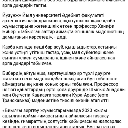
арпа дәндерін тапты.
Йүзүнжү Йыл университеті Әдебиет факультеті
археология кафедрасының оқытушысы және қазба
жұмыстарына жетекшілік еткен профессор Ханифи
Бибер: «Табылған заттар аймақта егіншілік мәдениетінің
дамығанын көрсетеді», - деді.
Қазба кезінде пеші бар асүй, қыш ыдыстар, астыңғы
және үстіңгі үгіткіш тастар, ұсақ мал сүйектері және
сынған үлкен құмыраның ішінен және айналасынан
арпа дәндері табылған.
Бибердің айтуынша, зерттеушілер әр түрлі дәуірге
жататын сегіз мәдени қабат анықтаған бұл төбешікте
аймақтағы ең көне қоныс орны табылған. Профессор
негізгі қабаттардың ерте қола дәуірінде Шығыс Анадолы
мен Оңтүстік Кавказға таралған Кура-Аракс (ерте
Транскавказ) мәдениетіне тиесілі екенін атап өтті.
«Биылғы зерттеу жұмыстарымызда 2023 жылы
ашылған қойма ғимаратының айналасын тазалау
кезінде, ғимараттың солтүстік қабырғасына жапсарлас
пеш пен қыш ыдыстарды анықтадық. Бұл заттар өз