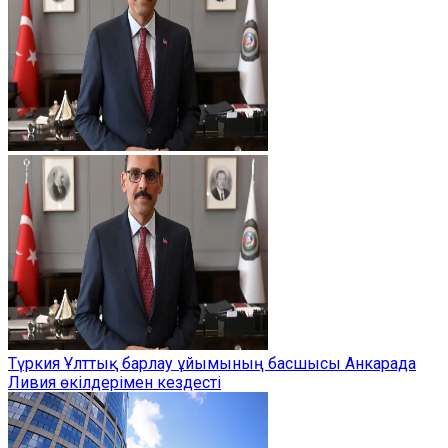
Түркия Ұлттық барлау ұйымының басшысы Анкарада
Ливия өкілдерімен кездесті