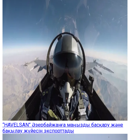
“HAVELSAN” Әзербайжанға маңызды басқару және
бақылау жүйесін экспорттады