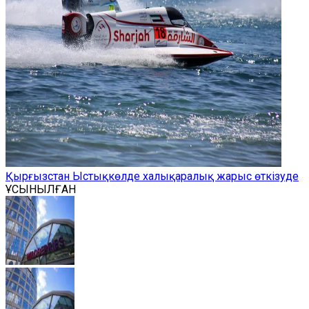
Қырғызстан Ыстықкөлде халықаралық жарыс өткізуде
ҰСЫНЫЛҒАН