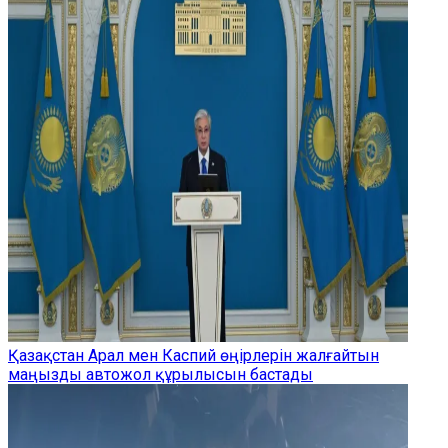
Қазақстан Арал мен Каспий өңірлерін жалғайтын
маңызды автожол құрылысын бастады