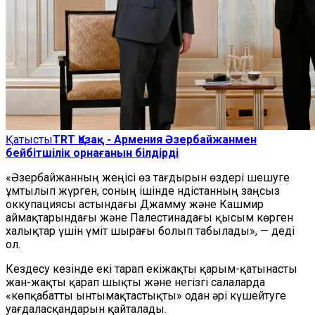
Қатысты
TRT Қазақ - Армения Әзербайжанмен
бейбітшілік орнағанын білдірді
«Әзербайжанның жеңісі өз тағдырын өздері шешуге
ұмтылып жүрген, соның ішінде Үндістанның заңсыз
оккупациясы астындағы Джамму және Кашмир
аймақтарындағы және Палестинадағы қысым көрген
халықтар үшін үміт шырағы болып табылады», — деді
ол.
Кездесу кезінде екі тарап екіжақты қарым-қатынасты
жан-жақты қарап шықты және негізгі салаларда
«көпқабатты ынтымақтастықты» одан әрі күшейтуге
уағдаласқандарын қайталады.