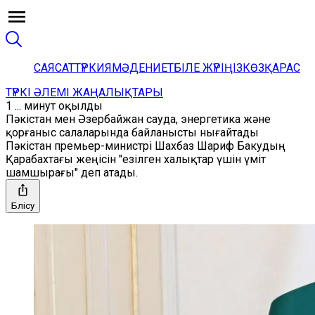
САЯСАТ
ТҮРКИЯ
МӘДЕНИЕТ
БІЛЕ ЖҮРІҢІЗ
КӨЗҚАРАС
ТҮРКІ ӘЛЕМІ ЖАҢАЛЫҚТАРЫ
1 ... минут оқылды
Пәкістан мен Әзербайжан сауда, энергетика және
қорғаныс салаларында байланысты нығайтады
Пәкістан премьер-министрі Шахбаз Шариф Бакудың
Қарабахтағы жеңісін "езілген халықтар үшін үміт
шамшырағы" деп атады.
Бөлісу