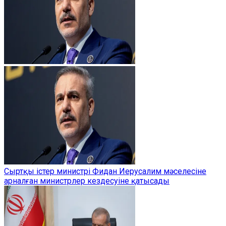
Сыртқы істер министрі Фидан Иерусалим мәселесіне
арналған министрлер кездесуіне қатысады