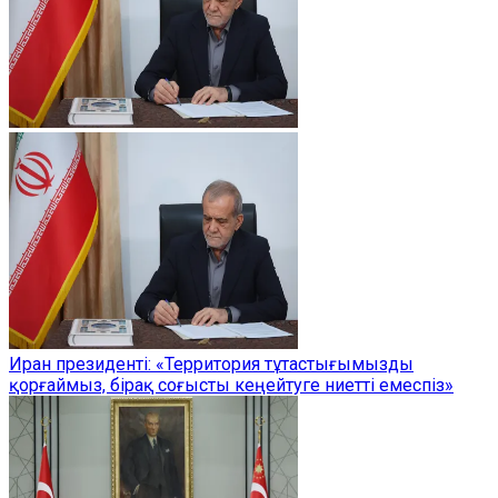
Иран президенті: «Территория тұтастығымызды
қорғаймыз, бірақ соғысты кеңейтуге ниетті емеспіз»