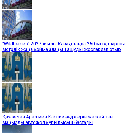
"Wildberries" 2027 жылы Қазақстанда 260 мың шаршы
метрлік жаңа қойма алаңын ашуды жоспарлап отыр
Қазақстан Арал мен Каспий өңірлерін жалғайтын
маңызды автожол құрылысын бастады