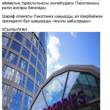
аймақтық тұрақтылықты нығайтудағы Пәкістанның
рөлін жоғары бағалады.
Шариф Әлиевты Пәкістанға шақырды, ал Әзербайжан
президенті бұл шақыруды «жылы қабылдады».
ҰСЫНЫЛҒАН