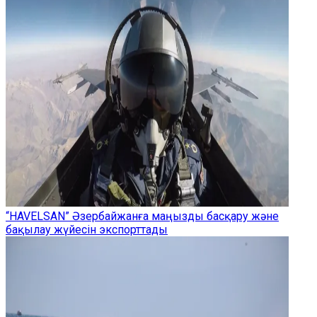
“HAVELSAN” Әзербайжанға маңызды басқару және
бақылау жүйесін экспорттады