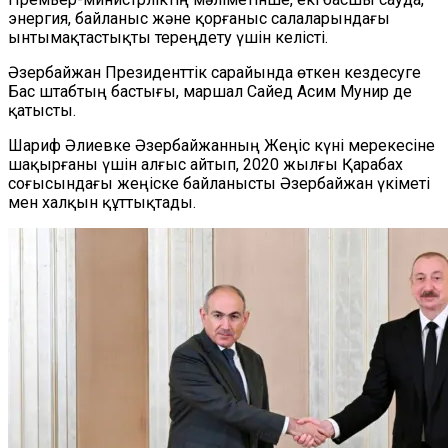
энергия, байланыс және қорғаныс салаларындағы
ынтымақтастықты тереңдету үшін келісті.
Әзербайжан Президенттік сарайында өткен кездесуге
Бас штабтың бастығы, маршал Сайед Асим Мунир де
қатысты.
Шариф Әлиевке Әзербайжанның Жеңіс күні мерекесіне
шақырғаны үшін алғыс айтып, 2020 жылғы Қарабах
соғысындағы жеңіске байланысты Әзербайжан үкіметі
мен халқын құттықтады.