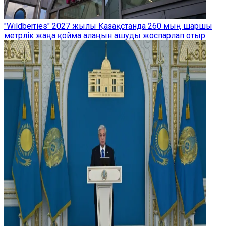
"Wildberries" 2027 жылы Қазақстанда 260 мың шаршы
метрлік жаңа қойма алаңын ашуды жоспарлап отыр