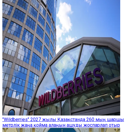
"Wildberries" 2027 жылы Қазақстанда 260 мың шаршы
метрлік жаңа қойма алаңын ашуды жоспарлап отыр