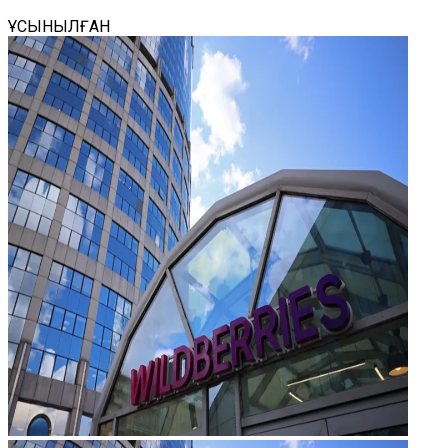
ҰСЫНЫЛҒАН