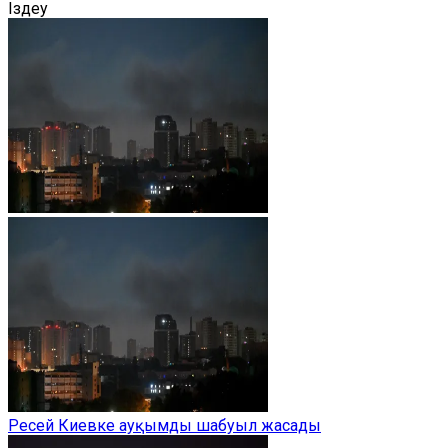
Іздеу
Ресей Киевке ауқымды шабуыл жасады