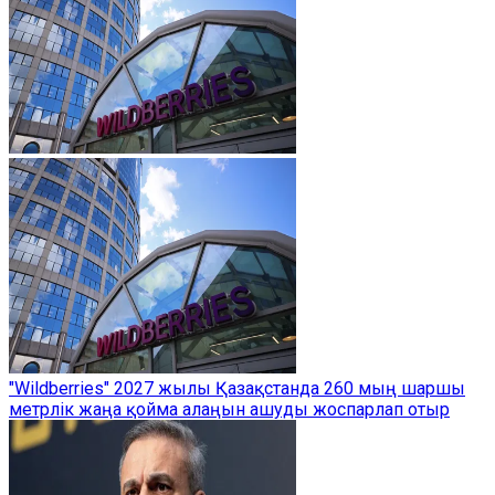
"Wildberries" 2027 жылы Қазақстанда 260 мың шаршы
метрлік жаңа қойма алаңын ашуды жоспарлап отыр