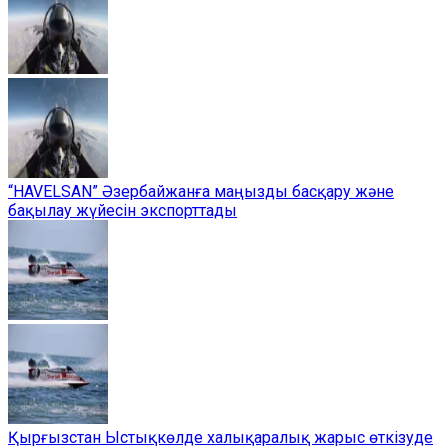
“HAVELSAN” Әзербайжанға маңызды басқару және
бақылау жүйесін экспорттады
Қырғызстан Ыстықкөлде халықаралық жарыс өткізуде