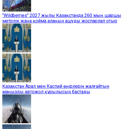
"Wildberries" 2027 жылы Қазақстанда 260 мың шаршы
метрлік жаңа қойма алаңын ашуды жоспарлап отыр
Қазақстан Арал мен Каспий өңірлерін жалғайтын
маңызды автожол құрылысын бастады