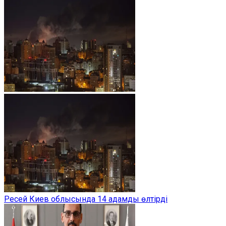
Ресей Киев облысында 14 адамды өлтірді