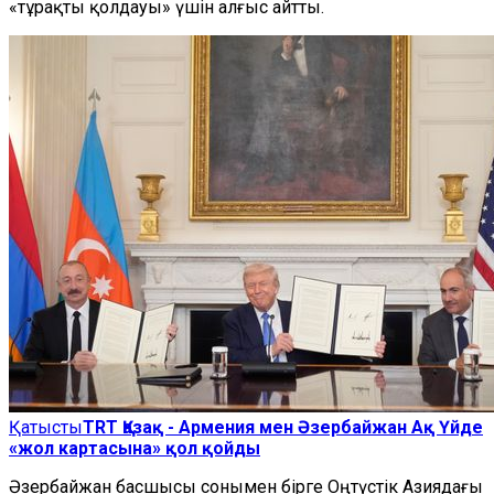
«тұрақты қолдауы» үшін алғыс айтты.
Қатысты
TRT Қазақ - Армения мен Әзербайжан Ақ Үйде
«жол картасына» қол қойды
Әзербайжан басшысы сонымен бірге Оңтүстік Азиядағы