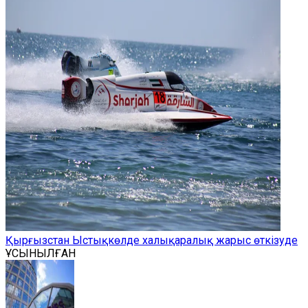
Қырғызстан Ыстықкөлде халықаралық жарыс өткізуде
ҰСЫНЫЛҒАН