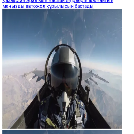
Қазақстан Арал мен Каспий өңірлерін жалғайтын
маңызды автожол құрылысын бастады