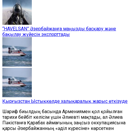
“HAVELSAN” Әзербайжанға маңызды басқару және
бақылау жүйесін экспорттады
Қырғызстан Ыстықкөлде халықаралық жарыс өткізуде
Шариф биылдың басында Армениямен қол қойылған
тарихи бейбіт келісім үшін Әлиевті мақтады, ал Әлиев
Пәкістанға Қарабах аймағының заңсыз оккупациясына
қарсы Әзербайжанның «әділ күресіне» көрсеткен