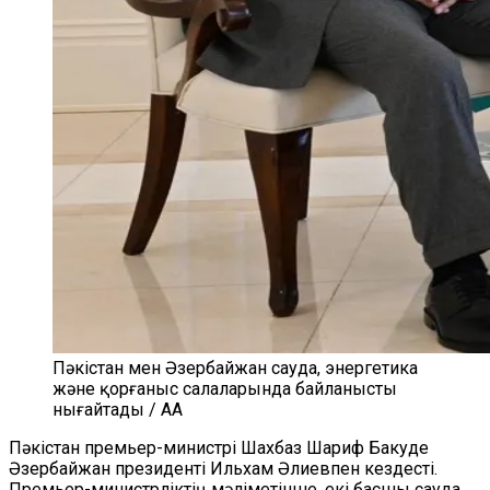
Пәкістан мен Әзербайжан сауда, энергетика
және қорғаныс салаларында байланысты
нығайтады / AA
Пәкістан премьер-министрі Шахбаз Шариф Бакуде
Әзербайжан президенті Ильхам Әлиевпен кездесті.
Премьер-министрліктің мәліметінше, екі басшы сауда,