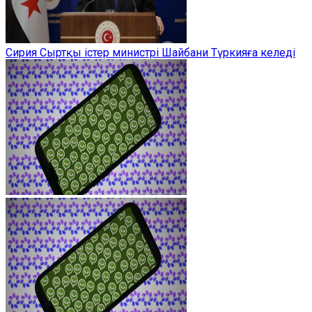
Сирия Сыртқы істер министрі Шайбани Түркияға келеді