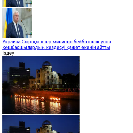
Украина Сыртқы істер министрі бейбітшілік үшін
көшбасшылардың кездесуі қажет екенін айтты
Іздеу