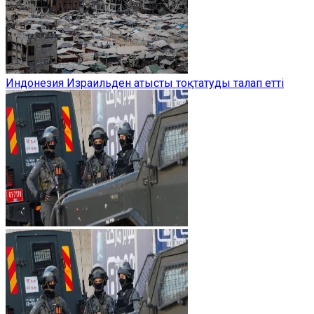
Индонезия Израильден атысты тоқтатуды талап етті