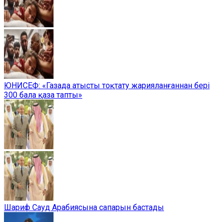
ЮНИСЕФ: «Газада атысты тоқтату жарияланғаннан бері
300 бала қаза тапты»
Шариф Сауд Арабиясына сапарын бастады