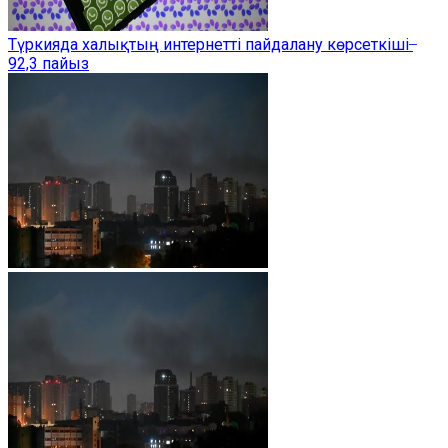
Түркияда халықтың интернетті пайдалану көрсеткіші ̶
92,3 пайыз