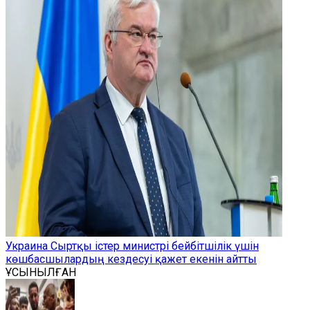
Украина Сыртқы істер министрі бейбітшілік үшін
көшбасшылардың кездесуі қажет екенін айтты
ҰСЫНЫЛҒАН