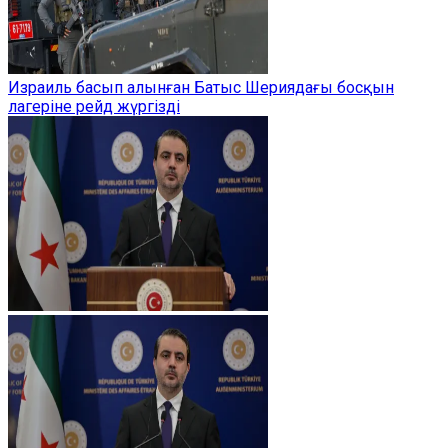
Израиль басып алынған Батыс Шериядағы босқын
лагеріне рейд жүргізді