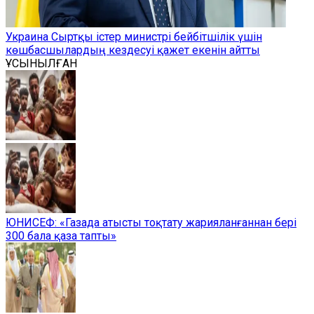
Украина Сыртқы істер министрі бейбітшілік үшін
көшбасшылардың кездесуі қажет екенін айтты
ҰСЫНЫЛҒАН
ЮНИСЕФ: «Газада атысты тоқтату жарияланғаннан бері
300 бала қаза тапты»