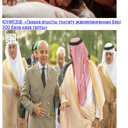
ЮНИСЕФ: «Газада атысты тоқтату жарияланғаннан бері
300 бала қаза тапты»