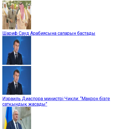
Шариф Сауд Арабиясына сапарын бастады
Израиль Диаспора министрі Чикли: “Макрон бізге
сатқындық жасады”