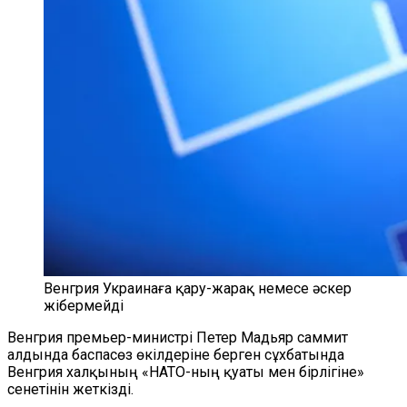
Венгрия Украинаға қару-жарақ немесе әскер
жібермейді
Венгрия премьер-министрі Петер Мадьяр саммит
алдында баспасөз өкілдеріне берген сұхбатында
Венгрия халқының «НАТО-ның қуаты мен бірлігіне»
сенетінін жеткізді.