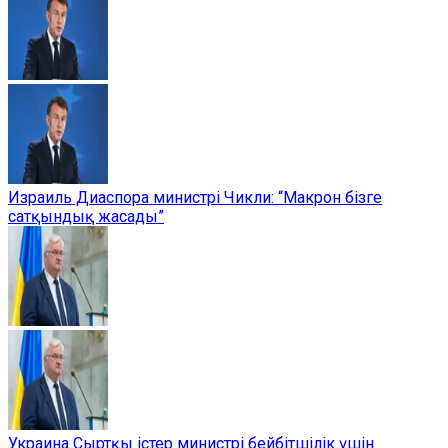
Израиль Диаспора министрі Чикли: “Макрон бізге
сатқындық жасады”
Украина Сыртқы істер министрі бейбітшілік үшін