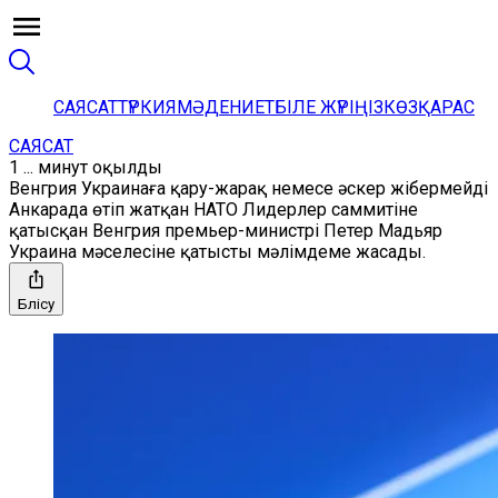
САЯСАТ
ТҮРКИЯ
МӘДЕНИЕТ
БІЛЕ ЖҮРІҢІЗ
КӨЗҚАРАС
САЯСАТ
1 ... минут оқылды
Венгрия Украинаға қару-жарақ немесе әскер жібермейді
Анкарада өтіп жатқан НАТО Лидерлер саммитіне
қатысқан Венгрия премьер-министрі Петер Мадьяр
Украина мәселесіне қатысты мәлімдеме жасады.
Бөлісу