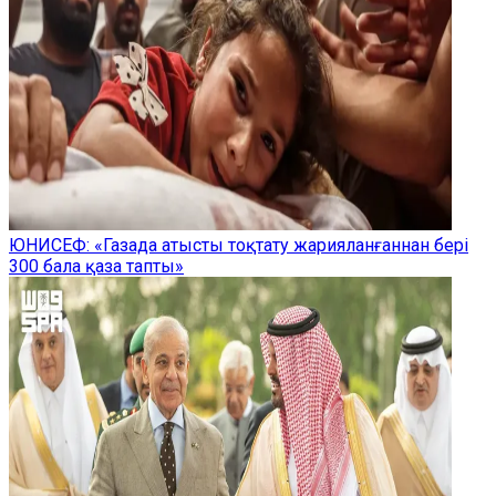
ЮНИСЕФ: «Газада атысты тоқтату жарияланғаннан бері
300 бала қаза тапты»