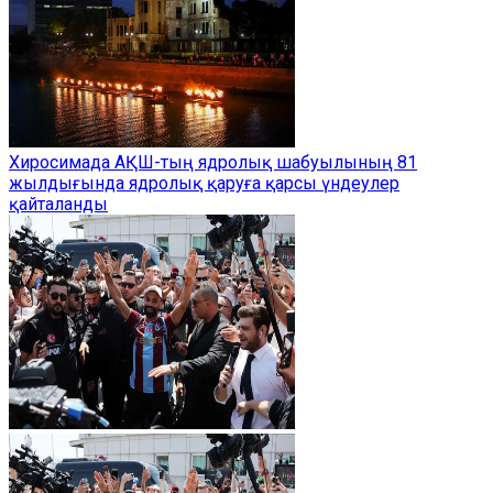
Хиросимада АҚШ-тың ядролық шабуылының 81
жылдығында ядролық қаруға қарсы үндеулер
қайталанды