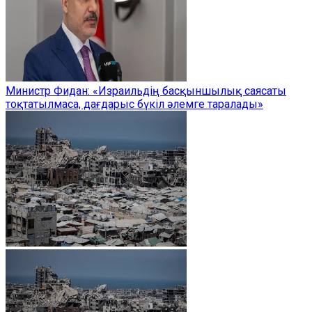
Министр Фидан: «Израильдің басқыншылық саясаты
тоқтатылмаса, дағдарыс бүкіл әлемге таралады»