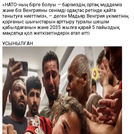
«НАТО-ның бірге болуы — бәріміздің ортақ мүддеміз
және біз Венгрияны сенімді одақтас ретінде қайта
танытуға ниеттіміз», — деген Мадьяр Венгрия үкіметінің
қорғаныс шығыстарын арттыру туралы шешім
қабылдағанын және 2035 жылға қарай 5 пайыздық
мақсатқа қол жеткізетіндерін атап өтті.
ҰСЫНЫЛҒАН