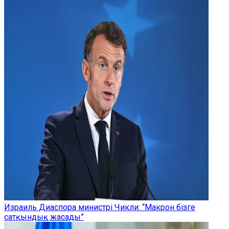
Израиль Диаспора министрі Чикли: “Макрон бізге
сатқындық жасады”