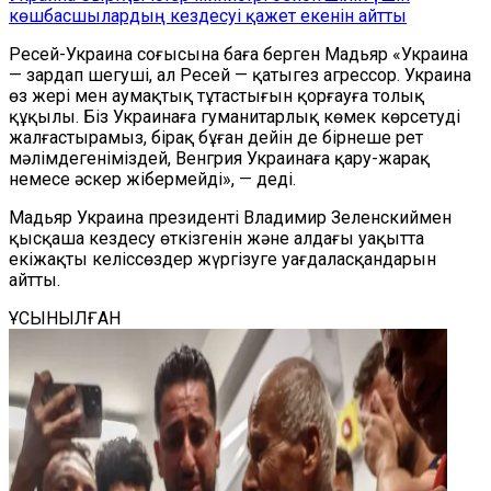
көшбасшылардың кездесуі қажет екенін айтты
Ресей-Украина соғысына баға берген Мадьяр «Украина
— зардап шегуші, ал Ресей — қатыгез агрессор. Украина
өз жері мен аумақтық тұтастығын қорғауға толық
құқылы. Біз Украинаға гуманитарлық көмек көрсетуді
жалғастырамыз, бірақ бұған дейін де бірнеше рет
мәлімдегеніміздей, Венгрия Украинаға қару-жарақ
немесе әскер жібермейді», — деді.
Мадьяр Украина президенті Владимир Зеленскиймен
қысқаша кездесу өткізгенін және алдағы уақытта
екіжақты келіссөздер жүргізуге уағдаласқандарын
айтты.
ҰСЫНЫЛҒАН