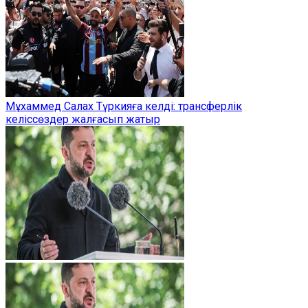
Мұхаммед Салах Түркияға келді: трансферлік
келіссөздер жалғасып жатыр