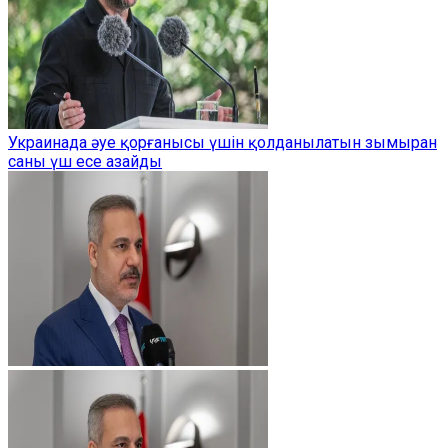
Украинада әуе қорғанысы үшін қолданылатын зымыран
саны үш есе азайды