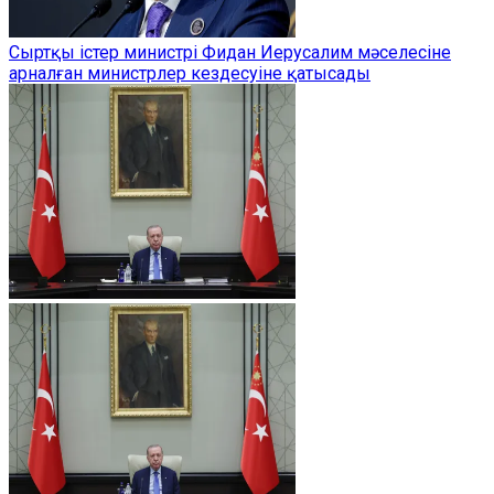
Сыртқы істер министрі Фидан Иерусалим мәселесіне
арналған министрлер кездесуіне қатысады