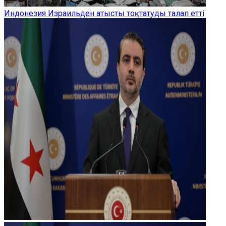
Индонезия Израильден атысты тоқтатуды талап етті