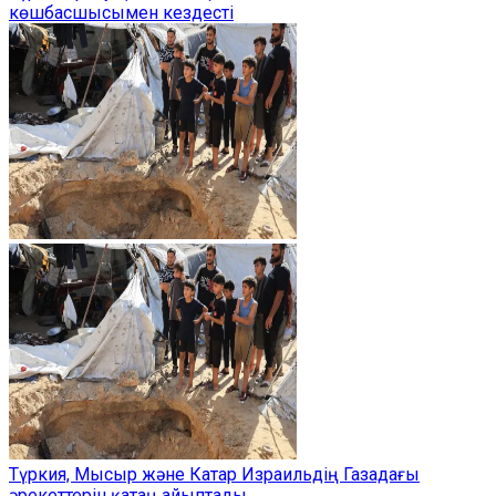
көшбасшысымен кездесті
Түркия, Мысыр және Катар Израильдің Газадағы
әрекеттерін қатаң айыптады