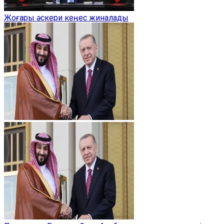
Жоғары әскери кеңес жиналады