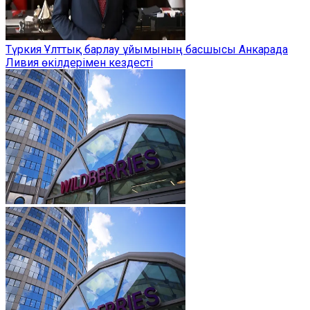
Түркия Ұлттық барлау ұйымының басшысы Анкарада
Ливия өкілдерімен кездесті