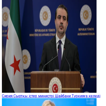
Сирия Сыртқы істер министрі Шайбани Түркияға келеді