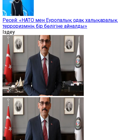
Ресей: «НАТО мен Еуропалық одақ халықаралық
терроризмнің бір бөлігіне айналды»
Іздеу