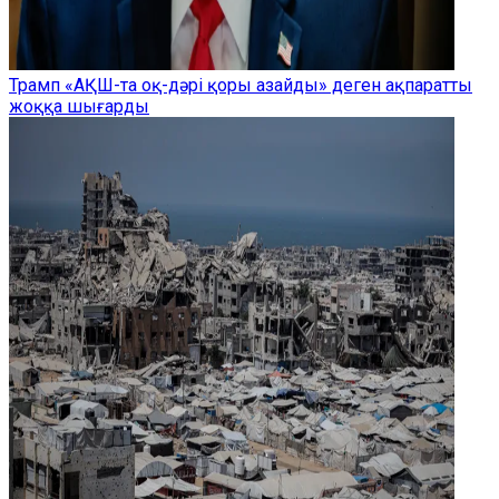
Трамп «АҚШ-та оқ-дәрі қоры азайды» деген ақпаратты
жоққа шығарды