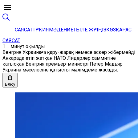
САЯСАТ
ТҮРКИЯ
МӘДЕНИЕТ
БІЛЕ ЖҮРІҢІЗ
КӨЗҚАРАС
САЯСАТ
1 ... минут оқылды
Венгрия Украинаға қару-жарақ немесе әскер жібермейді
Анкарада өтіп жатқан НАТО Лидерлер саммитіне
қатысқан Венгрия премьер-министрі Петер Мадьяр
Украина мәселесіне қатысты мәлімдеме жасады.
Бөлісу