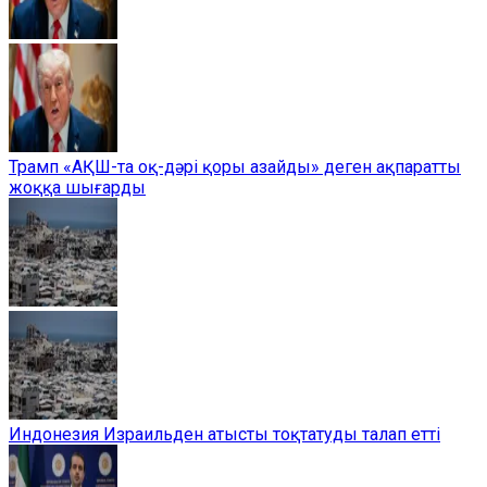
Трамп «АҚШ-та оқ-дәрі қоры азайды» деген ақпаратты
жоққа шығарды
Индонезия Израильден атысты тоқтатуды талап етті