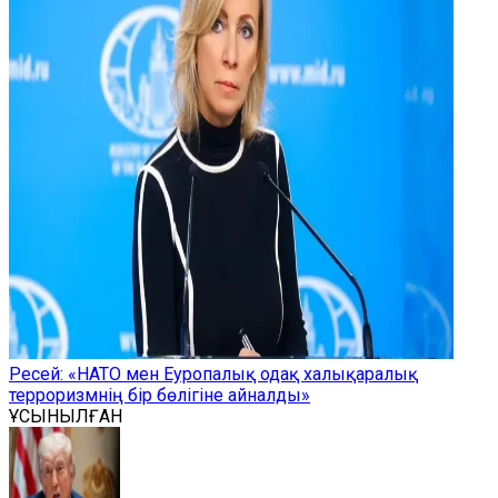
Ресей: «НАТО мен Еуропалық одақ халықаралық
терроризмнің бір бөлігіне айналды»
ҰСЫНЫЛҒАН