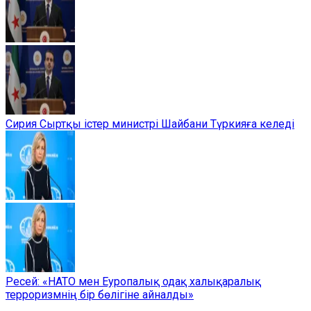
Сирия Сыртқы істер министрі Шайбани Түркияға келеді
Ресей: «НАТО мен Еуропалық одақ халықаралық
терроризмнің бір бөлігіне айналды»