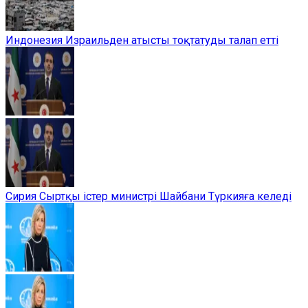
Индонезия Израильден атысты тоқтатуды талап етті
Сирия Сыртқы істер министрі Шайбани Түркияға келеді