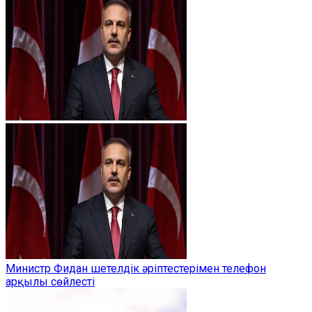
Министр Фидан шетелдік әріптестерімен телефон
арқылы сөйлесті