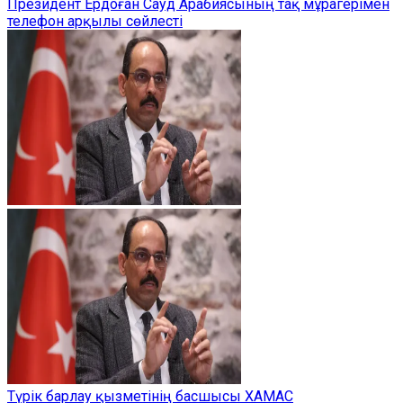
Президент Ердоған Сауд Арабиясының тақ мұрагерімен
телефон арқылы сөйлесті
Түрік барлау қызметінің басшысы ХАМАС