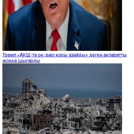
Трамп «АҚШ-та оқ-дәрі қоры азайды» деген ақпаратты
жоққа шығарды