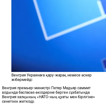
Венгрия Украинаға қару-жарақ немесе әскер
жібермейді
Венгрия премьер-министрі Петер Мадьяр саммит
алдында баспасөз өкілдеріне берген сұхбатында
Венгрия халқының «НАТО-ның қуаты мен бірлігіне»
сенетінін жеткізді.