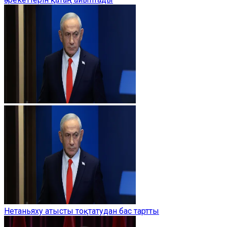
Нетаньяху атысты тоқтатудан бас тартты