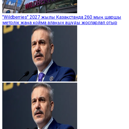
"Wildberries" 2027 жылы Қазақстанда 260 мың шаршы
метрлік жаңа қойма алаңын ашуды жоспарлап отыр