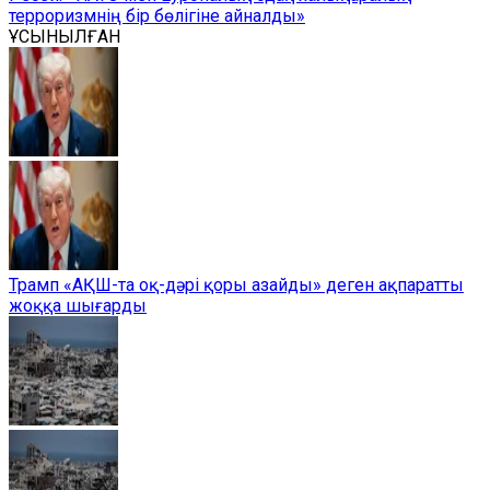
терроризмнің бір бөлігіне айналды»
ҰСЫНЫЛҒАН
Трамп «АҚШ-та оқ-дәрі қоры азайды» деген ақпаратты
жоққа шығарды