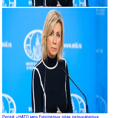
Ресей: «НАТО мен Еуропалық одақ халықаралық