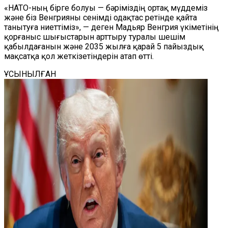
«НАТО-ның бірге болуы — бәріміздің ортақ мүддеміз
және біз Венгрияны сенімді одақтас ретінде қайта
танытуға ниеттіміз», — деген Мадьяр Венгрия үкіметінің
қорғаныс шығыстарын арттыру туралы шешім
қабылдағанын және 2035 жылға қарай 5 пайыздық
мақсатқа қол жеткізетіндерін атап өтті.
ҰСЫНЫЛҒАН