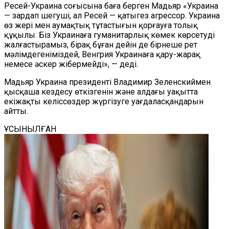
Ресей-Украина соғысына баға берген Мадьяр «Украина
— зардап шегуші, ал Ресей — қатыгез агрессор. Украина
өз жері мен аумақтық тұтастығын қорғауға толық
құқылы. Біз Украинаға гуманитарлық көмек көрсетуді
жалғастырамыз, бірақ бұған дейін де бірнеше рет
мәлімдегеніміздей, Венгрия Украинаға қару-жарақ
немесе әскер жібермейді», — деді.
Мадьяр Украина президенті Владимир Зеленскиймен
қысқаша кездесу өткізгенін және алдағы уақытта
екіжақты келіссөздер жүргізуге уағдаласқандарын
айтты.
ҰСЫНЫЛҒАН