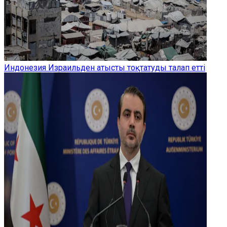
Индонезия Израильден атысты тоқтатуды талап етті