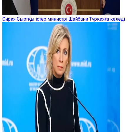
Сирия Сыртқы істер министрі Шайбани Түркияға келеді