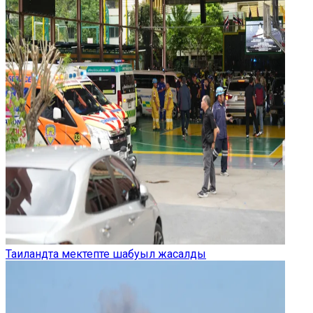
Таиландта мектепте шабуыл жасалды