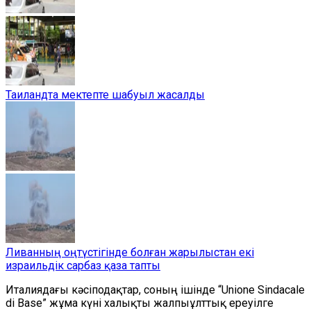
Таиландта мектепте шабуыл жасалды
Ливанның оңтүстігінде болған жарылыстан екі
израильдік сарбаз қаза тапты
Италиядағы кәсіподақтар, соның ішінде “Unione Sindacale
di Base” жұма күні халықты жалпыұлттық ереуілге