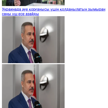
Украинада әуе қорғанысы үшін қолданылатын зымыран
саны үш есе азайды