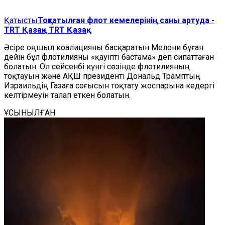
Қатысты
Тоқтатылған флот кемелерінің саны артуда -
TRT Қазақ - TRT Қазақ
Әсіре оңшыл коалицияны басқаратын Мелони бұған
дейін бұл флотилияны «қауіпті бастама» деп сипаттаған
болатын. Ол сейсенбі күнгі сөзінде флотилияның
тоқтауын және АҚШ президенті Дональд Трамптың
Израильдің Газаға соғысын тоқтату жоспарына кедергі
келтірмеуін талап еткен болатын.
ҰСЫНЫЛҒАН