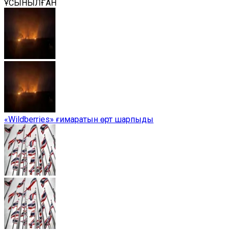
ҰСЫНЫЛҒАН
«Wildberries» ғимаратын өрт шарпыды