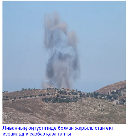
Ливанның оңтүстігінде болған жарылыстан екі
израильдік сарбаз қаза тапты