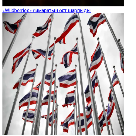
«Wildberries» ғимаратын өрт шарпыды