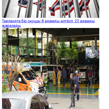
Таиландта бір оқушы 8 адамды өлтіріп, 23 адамды
жаралады