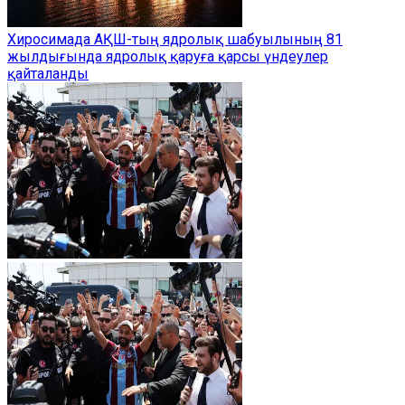
Хиросимада АҚШ-тың ядролық шабуылының 81
жылдығында ядролық қаруға қарсы үндеулер
қайталанды