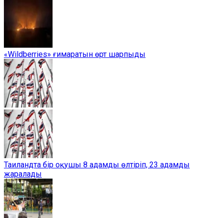
«Wildberries» ғимаратын өрт шарпыды
Таиландта бір оқушы 8 адамды өлтіріп, 23 адамды
жаралады