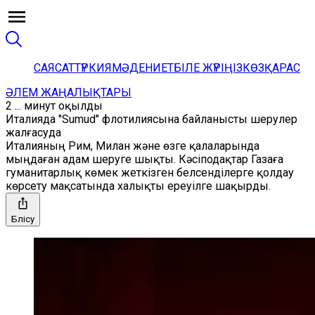
САЯСАТ
ТҮРКИЯ
МӘДЕНИЕТ
БІЛЕ ЖҮРІҢІЗ
КӨЗҚАРАС
ӘЛЕМ ЖАҢАЛЫҚТАРЫ
2 ... минут оқылды
Италияда "Sumud" флотилиясына байланысты шерулер
жалғасуда
Италияның Рим, Милан және өзге қалаларында
мыңдаған адам шеруге шықты. Кәсіподақтар Газаға
гуманитарлық көмек жеткізген белсенділерге қолдау
көрсету мақсатында халықты ереуілге шақырды.
Бөлісу