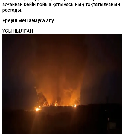
алғаннан кейін пойыз қатынасының тоқтатылғанын
растады.
Ереуіл мен қамауға алу
ҰСЫНЫЛҒАН