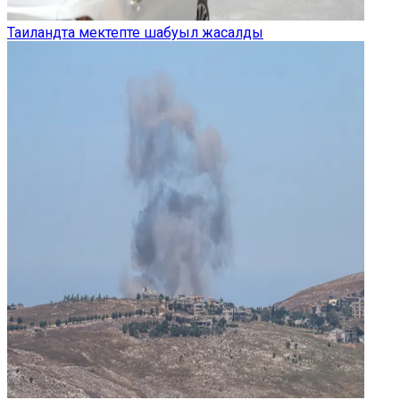
Таиландта мектепте шабуыл жасалды