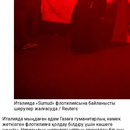
Италияда «Sumud» флотилиясына байланысты
шерулер жалғасуда / Reuters
Италияда мыңдаған адам Газаға гуманитарлық көмек
жеткізген флотилияға қолдау білдіру үшін көшеге
шықты. Наразылық шерулері ұлттық ереуілден бір күн