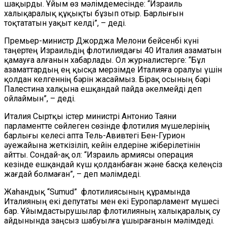
шақырды. Ұйым өз мәлімдемесінде: “Израиль
халықаралық құқықты бұзып отыр. Барлығын
тоқтататын уақыт келді”, – деді.
Премьер-министр Джорджа Мелони бейсенбі күні
таңертең Израильдің флотилиядағы 40 Италия азаматын
қамауға алғанын хабарлады. Ол журналистерге: “Бұл
азаматтардың ең қысқа мерзімде Италияға оралуы үшін
қолдан келгеннің бәрін жасаймыз. Бірақ осының бәрі
Палестина халқына ешқандай пайда әкелмейді деп
ойлаймын”, – деді.
Италия Сыртқы істер министрі Антонио Таяни
парламентте сөйлеген сөзінде флотилия мүшелерінің
барлығы келесі апта Тель-Авивтегі Бен-Гурион
әуежайына жеткізіліп, кейін елдеріне жіберілетінін
айтты. Сондай-ақ ол: “Израиль армиясы операция
кезінде ешқандай күш қолданбаған және басқа келеңсіз
жағдай болмаған”, – деп мәлімдеді.
Жаһандық “Sumud” флотилиясының құрамында
Италияның екі депутаты мен екі Еуропарламент мүшесі
бар. Ұйымдастырушылар флотилияның халықаралық су
айдынында заңсыз шабуылға ұшырағанын мәлімдеді.