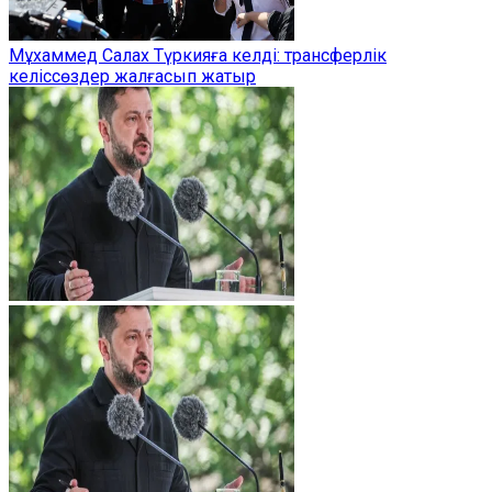
Мұхаммед Салах Түркияға келді: трансферлік
келіссөздер жалғасып жатыр