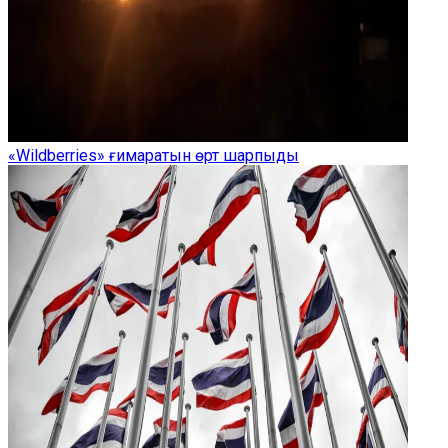
«Wildberries» ғимаратын өрт шарпыды