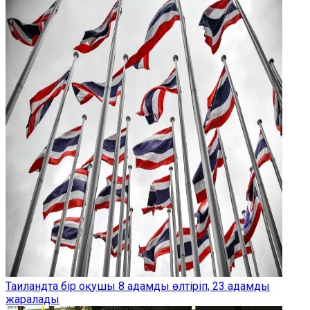
Таиландта бір оқушы 8 адамды өлтіріп, 23 адамды
жаралады