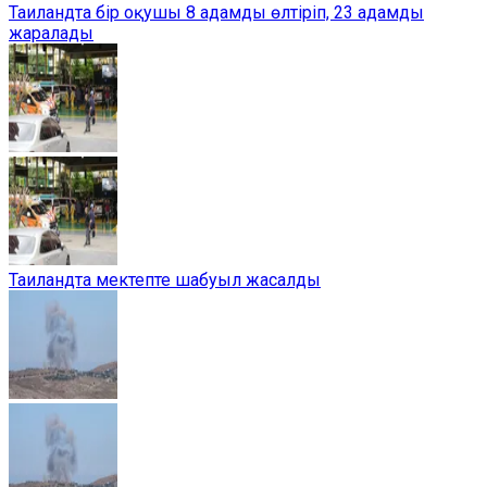
Таиландта бір оқушы 8 адамды өлтіріп, 23 адамды
жаралады
Таиландта мектепте шабуыл жасалды