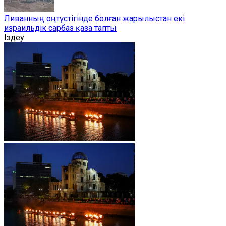
Ливанның оңтүстігінде болған жарылыстан екі
израильдік сарбаз қаза тапты
Іздеу