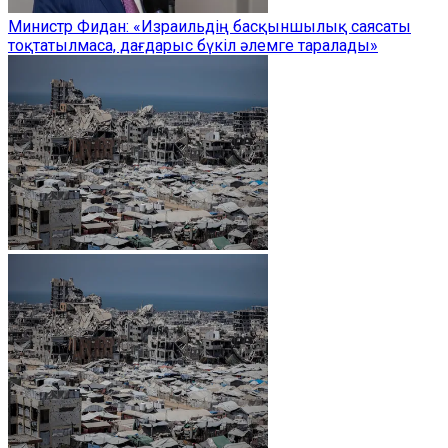
Министр Фидан: «Израильдің басқыншылық саясаты
тоқтатылмаса, дағдарыс бүкіл әлемге таралады»