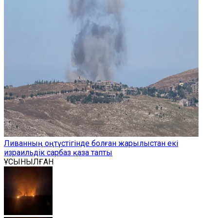
Ливанның оңтүстігінде болған жарылыстан екі
израильдік сарбаз қаза тапты
ҰСЫНЫЛҒАН