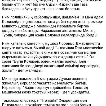
бұрын өтті. Үкімет бір күн бұрын Израильдің Газа
блокадасын бұзу әрекетін сынаған болатын.
Рим полицияның хабарлауынша, шамамен 10 мың адам
Колизейден қала орталығына дейін жүріп өтіп, премьер-
министр Джорджа Мелонидің Израильге берген
қолдауын айыптады. Наразылық акциялары Милан,
Турин, Флоренция және Болонья қалаларында болды.
Рим қалалық кеңесінің мүшесі Лоренцо Джардинетти
шеруге қатысып, былай деді: “Флотилия Газа мәселесіне
қайта назар аудартты, екі жылға созылған соғыс пен
қырғыннан кейін ұйқыдағы ар-ожданды оятты". Ол
сөзін: "Бүгін Колизей, ертең жалпы ереуіл... Бұл –
флотилия белсенділері қалағандай өзімізді көрсетудің
жолы”, - деп жалғады.
Миланда шамамен 5 мың адам Дуомо алаңына
жиналып, қарбалас уақытта қозғалысты бөгеді.
Наразылар: "Бәрін тоқтатуға дайынбыз. Геноцид
машинасы қазір тоқтауы керек," - деп ұрандатты.
Теміржол операторы “Trenitalia” Флоренция мен
Болоньяда шерушілер теміржол желілерін басып