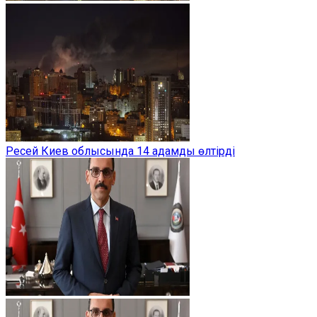
Ресей Киев облысында 14 адамды өлтірді