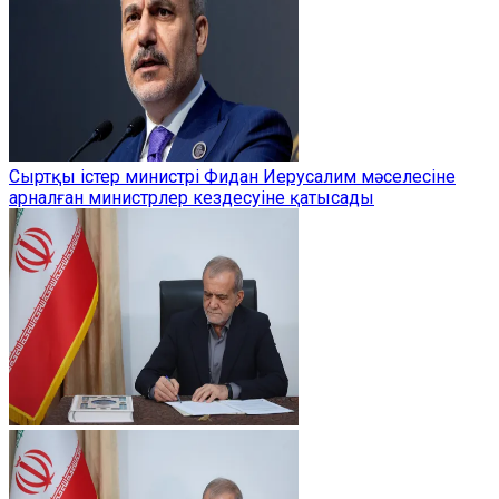
Сыртқы істер министрі Фидан Иерусалим мәселесіне
арналған министрлер кездесуіне қатысады