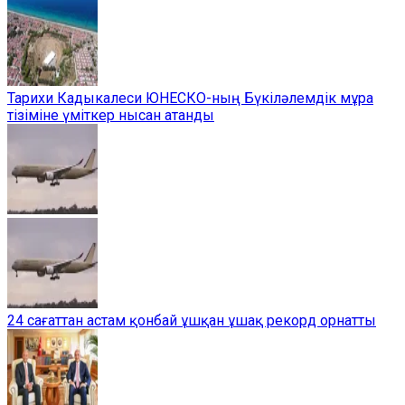
Тарихи Кадыкалеси ЮНЕСКО-ның Бүкіләлемдік мұра
тізіміне үміткер нысан атанды
24 сағаттан астам қонбай ұшқан ұшақ рекорд орнатты