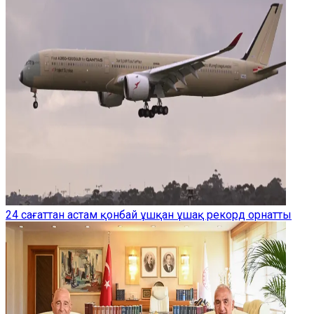
24 сағаттан астам қонбай ұшқан ұшақ рекорд орнатты