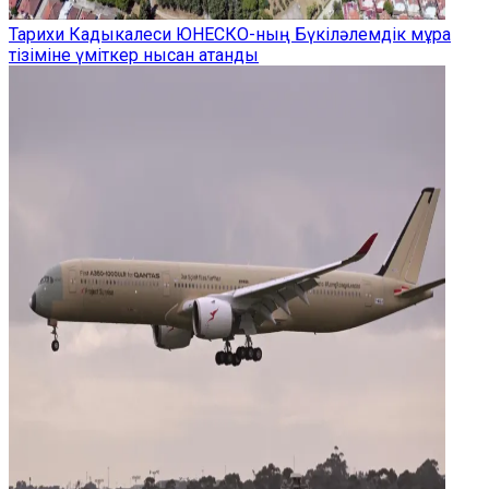
Тарихи Кадыкалеси ЮНЕСКО-ның Бүкіләлемдік мұра
тізіміне үміткер нысан атанды