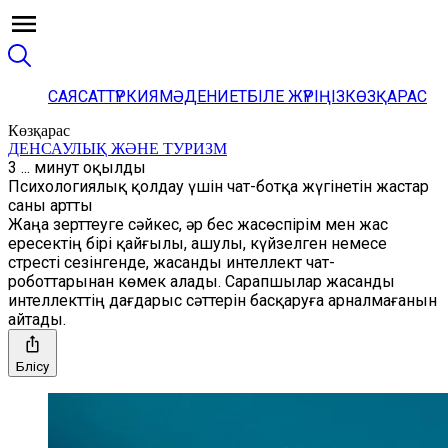
САЯСАТ
ТҮРКИЯ
МӘДЕНИЕТ
БІЛЕ ЖҮРІҢІЗ
КӨЗҚАРАС
Көзқарас
ДЕНСАУЛЫҚ ЖӘНЕ ТУРИЗМ
3 ... минут оқылды
Психологиялық қолдау үшін чат-ботқа жүгінетін жастар
саны артты
Жаңа зерттеуге сәйкес, әр бес жасөспірім мен жас
ересектің бірі қайғылы, ашулы, күйзелген немесе
стресті сезінгенде, жасанды интеллект чат-
роботтарынан көмек алады. Сарапшылар жасанды
интеллекттің дағдарыс сәттерін басқаруға арналмағанын
айтады.
Бөлісу