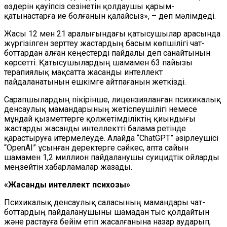
өздерін қауіпсіз сезінетін қолдаушы қарым-
қатынастарға ие болғанын қалайсыз», – деп мәлімдеді.
Жасы 12 мен 21 аралығындағы қатысушылар арасында
жүргізілген зерттеу жастардың басым көпшілігі чат-
боттардан алған кеңестерді пайдалы деп санайтынын
көрсетті. Қатысушылардың шамамен 63 пайызы
терапиялық мақсатта жасанды интеллект
пайдаланатынын ешкімге айтпағанын жеткізді.
Сарапшылардың пікірінше, лицензияланған психикалық
денсаулық мамандарының жетіспеушілігі немесе
мұндай қызметтерге қолжетімділіктің қиындығы
жастарды жасанды интеллектті балама ретінде
қарастыруға итермелеуде. Алайда “ChatGPT” әзірлеушісі
“OpenAI” ұсынған деректерге сәйкес, апта сайын
шамамен 1,2 миллион пайдаланушы суицидтік ойларды
меңзейтін хабарламалар жазады.
«Жасанды интеллект психозы»
Психикалық денсаулық саласының мамандары чат-
боттардың пайдаланушыны шамадан тыс қолдайтын
және растауға бейім етіп жасалғанына назар аударып,