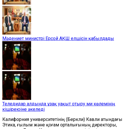
Мәдениет министрі Ерсой АҚШ елшісін қабылдады
Теледидар алдында ұзақ уақыт отыру ми көлемінің
кішіреюіне әкеледі
Калифорния университетінің (Беркли) Кавли атындағы
Этика, ғылым және қоғам орталығының директоры,