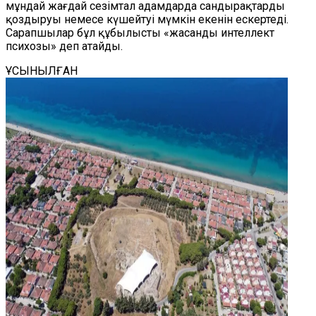
мұндай жағдай сезімтал адамдарда сандырақтарды
қоздыруы немесе күшейтуі мүмкін екенін ескертеді.
Сарапшылар бұл құбылысты «жасанды интеллект
психозы» деп атайды.
ҰСЫНЫЛҒАН