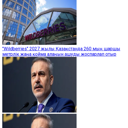
"Wildberries" 2027 жылы Қазақстанда 260 мың шаршы
метрлік жаңа қойма алаңын ашуды жоспарлап отыр