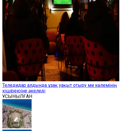
Теледидар алдында ұзақ уақыт отыру ми көлемінің
кішіреюіне әкеледі
ҰСЫНЫЛҒАН