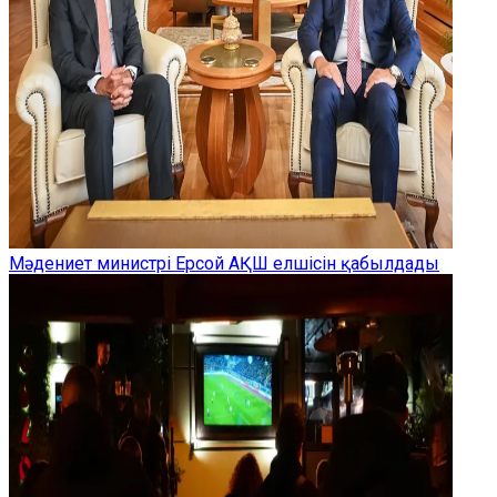
Мәдениет министрі Ерсой АҚШ елшісін қабылдады