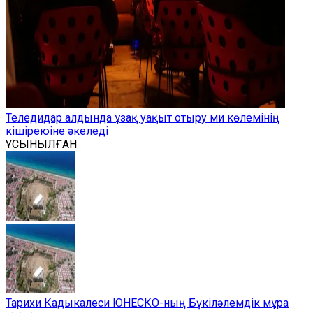
Теледидар алдында ұзақ уақыт отыру ми көлемінің
кішіреюіне әкеледі
ҰСЫНЫЛҒАН
Тарихи Кадыкалеси ЮНЕСКО-ның Бүкіләлемдік мұра