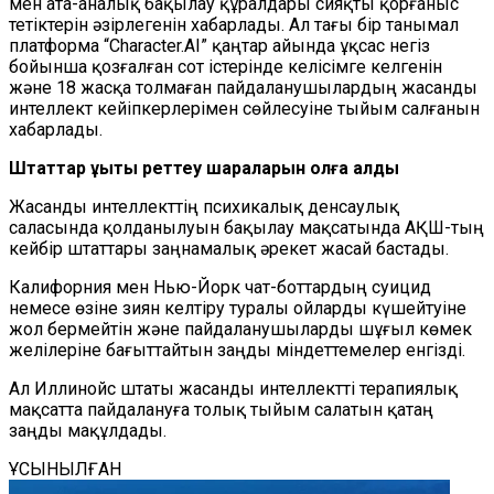
мен ата-аналық бақылау құралдары сияқты қорғаныс
тетіктерін әзірлегенін хабарлады. Ал тағы бір танымал
платформа “Character.AI” қаңтар айында ұқсас негіз
бойынша қозғалған сот істерінде келісімге келгенін
және 18 жасқа толмаған пайдаланушылардың жасанды
интеллект кейіпкерлерімен сөйлесуіне тыйым салғанын
хабарлады.
Штаттар құқықтық реттеу шараларын қолға алды
Жасанды интеллекттің психикалық денсаулық
саласында қолданылуын бақылау мақсатында АҚШ-тың
кейбір штаттары заңнамалық әрекет жасай бастады.
Калифорния мен Нью-Йорк чат-боттардың суицид
немесе өзіне зиян келтіру туралы ойларды күшейтуіне
жол бермейтін және пайдаланушыларды шұғыл көмек
желілеріне бағыттайтын заңды міндеттемелер енгізді.
Ал Иллинойс штаты жасанды интеллектті терапиялық
мақсатта пайдалануға толық тыйым салатын қатаң
заңды мақұлдады.
ҰСЫНЫЛҒАН