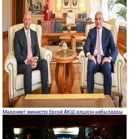
Мәдениет министрі Ерсой АҚШ елшісін қабылдады