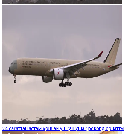
24 сағаттан астам қонбай ұшқан ұшақ рекорд орнатты