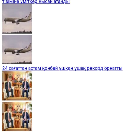
тізіміне үміткер нысан атанды
24 сағаттан астам қонбай ұшқан ұшақ рекорд орнатты