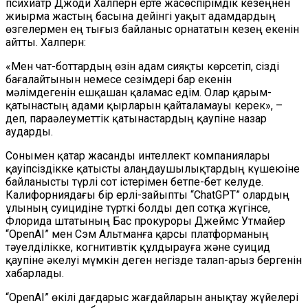
психиатр Джоди Халперн ерте жасөспірімдік кезеңнен
жиырма жастың басына дейінгі уақыт адамдардың
өзгелермен ең тығыз байланыс орнататын кезең екенін
айтты. Халперн:
«Мен чат-боттардың өзін адам сияқты көрсетіп, сізді
бағалайтынын немесе сезімдері бар екенін
мәлімдегенін ешқашан қаламас едім. Олар қарым-
қатынастың адами қырларын қайталамауы керек», –
деп, параәлеуметтік қатынастардың қаупіне назар
аударды.
Сонымен қатар жасанды интеллект компаниялары
қауіпсіздікке қатысты алаңдаушылықтардың күшеюіне
байланысты түрлі сот істерімен бетпе-бет келуде.
Калифорниядағы бір ерлі-зайыпты “ChatGPT” олардың
ұлының суицидіне түрткі болды деп сотқа жүгінсе,
Флорида штатының Бас прокуроры Джеймс Утмайер
“OpenAI” мен Сэм Альтманға қарсы платформаның
тәуелділікке, когнитивтік құлдырауға және суицид
қаупіне әкелуі мүмкін деген негізде талап-арыз бергенін
хабарлады.
“OpenAI” өкілі дағдарыс жағдайларын анықтау жүйелері