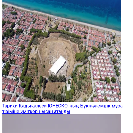
Тарихи Кадыкалеси ЮНЕСКО-ның Бүкіләлемдік мұра
тізіміне үміткер нысан атанды