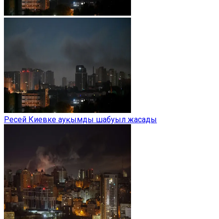
Ресей Киевке ауқымды шабуыл жасады