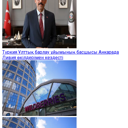
Түркия Ұлттық барлау ұйымының басшысы Анкарада
Ливия өкілдерімен кездесті