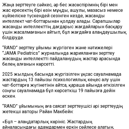
Жаңа зерттеуге сәйкес, әр бес жасөспірімнің бірі мен
жас ересектің бірі өзін мұңды, ашулы, мазасыз немесе
күйзеліске түскендей сезінген кезде, жасанды
интеллект чат-боттарынан қолдау алады. Сарапшылар
жасанды интеллекттің дағдарыс жағдайларын басқару
үшін жасалмағанын айтып, бұл жағдайға алаңдаушылық
білдіруде.
“RAND” зерттеу ұйымы жүргізген және нәтижелері
“JAMA Pediatrics” журналында жарияланған зерттеу
жасанды интеллектті пайдаланудың жастар арасында
белең алғанын көрсетті.
2025 жылдың басында жүргізілген ұқсас сауалнамада
жастардың 13 пайызы психологиялық кеңес алу үшін
чат-боттарға жүгінетінін айтса, қараша айында өткізілген
соңғы сауалнамада бұл көрсеткіш 19 пайызға дейін
өскен.
“RAND” ұйымының аға саясат зерттеушісі әрі зерттеудің
жетекші авторы Райан Макбейн:
«Бұл – алаңдатарлық көрініс. Жастардың
айналасындағы адамдармен еркін сөйлесе алатын,