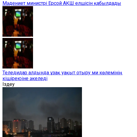
Мәдениет министрі Ерсой АҚШ елшісін қабылдады
Теледидар алдында ұзақ уақыт отыру ми көлемінің
кішіреюіне әкеледі
Іздеу