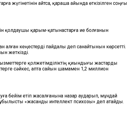
ға жүгінетінін айтса, қараша айында өткізілген соңғы
етін қолдаушы қарым-қатынастарға ие болғанын
н алған кеңестерді пайдалы деп санайтынын көрсетті.
ын жеткізді.
қызметтерге қолжетімділіктің қиындығы жастарды
ктерге сәйкес, апта сайын шамамен 1,2 миллион
а бейім етіп жасалғанына назар аударып, мұндай
құбылысты «жасанды интеллект психозы» деп атайды.