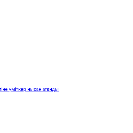
іне үміткер нысан атанды