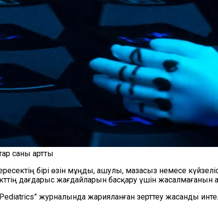
тар саны артты
 ересектің бірі өзін мұңды, ашулы, мазасыз немесе күйзелі
ттің дағдарыс жағдайларын басқару үшін жасалмағанын а
Pediatrics” журналында жарияланған зерттеу жасанды инт