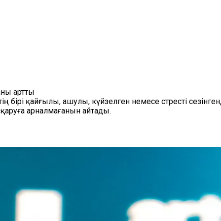
аны артты
тің бірі қайғылы, ашулы, күйзелген немесе стресті сезінг
сқаруға арналмағанын айтады.