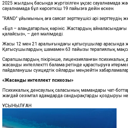
2025 жылдың басында жүргізілген ұқсас сауалнамада жаст
сауалнамада бұл көрсеткіш 19 пайызға дейін өскен.
“RAND” ұйымының аға саясат зерттеушісі әрі зерттеудің 
«Бұл – алаңдатарлық көрініс. Жастардың айналасындағы 
қалайсыз», – деп мәлімдеді.
Жасы 12 мен 21 аралығындағы қатысушылар арасында жүрг
Қатысушылардың шамамен 63 пайызы терапиялық мақсатт
Сарапшылардың пікірінше, лицензияланған психикалық 
жасанды интеллектті балама ретінде қарастыруға итермел
пайдаланушы суицидтік ойларды меңзейтін хабарламала
«Жасанды интеллект психозы»
Психикалық денсаулық саласының мамандары чат-боттар
жағдай сезімтал адамдарда сандырақтарды қоздыруы нем
ҰСЫНЫЛҒАН