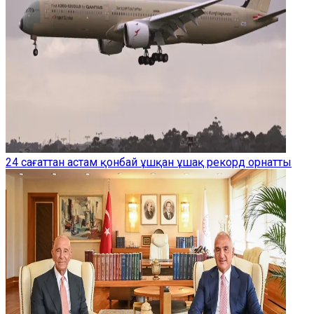
24 сағаттан астам қонбай ұшқан ұшақ рекорд орнатты