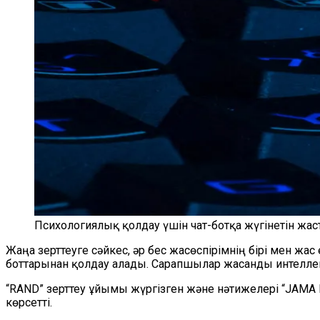
Психологиялық қолдау үшін чат-ботқа жүгінетін жас
Жаңа зерттеуге сәйкес, әр бес жасөспірімнің бірі мен жас
боттарынан қолдау алады. Сарапшылар жасанды интеллек
“RAND” зерттеу ұйымы жүргізген және нәтижелері “JAMA 
көрсетті.