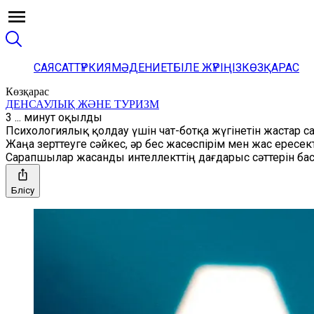
САЯСАТ
ТҮРКИЯ
МӘДЕНИЕТ
БІЛЕ ЖҮРІҢІЗ
КӨЗҚАРАС
Көзқарас
ДЕНСАУЛЫҚ ЖӘНЕ ТУРИЗМ
3 ... минут оқылды
Психологиялық қолдау үшін чат-ботқа жүгінетін жастар с
Жаңа зерттеуге сәйкес, әр бес жасөспірім мен жас ересек
Сарапшылар жасанды интеллекттің дағдарыс сәттерін ба
Бөлісу