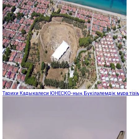
Тарихи Кадыкалеси ЮНЕСКО-ның Бүкіләлемдік мұра тізім