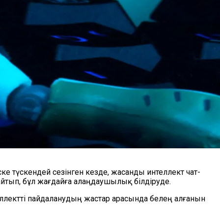
ске түскендей сезінген кезде, жасанды интеллект чат-
йтып, бұл жағдайға алаңдаушылық білдіруде.
еллектті пайдаланудың жастар арасында белең алғанын