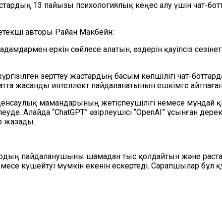
ардың 13 пайызы психологиялық кеңес алу үшін чат-боттар
жетекші авторы Райан Макбейн:
адамдармен еркін сөйлесе алатын, өздерін қауіпсіз сезін
ізілген зерттеу жастардың басым көпшілігі чат-боттарда
а жасанды интеллект пайдаланатынын ешкімге айтпаған
денсаулық мамандарының жетіспеушілігі немесе мұндай 
еуде. Алайда “ChatGPT” әзірлеушісі “OpenAI” ұсынған дере
р жазады.
дың пайдаланушыны шамадан тыс қолдайтын және растауғ
есе күшейтуі мүмкін екенін ескертеді. Сарапшылар бұл 