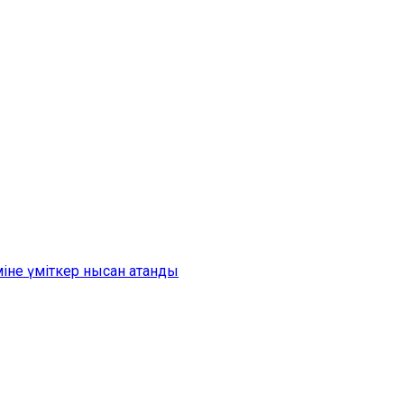
іне үміткер нысан атанды