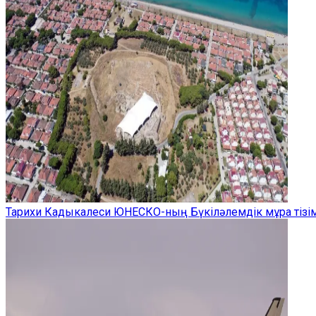
Тарихи Кадыкалеси ЮНЕСКО-ның Бүкіләлемдік мұра тізім