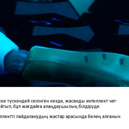
ске түскендей сезінген кезде, жасанды интеллект чат-
йтып, бұл жағдайға алаңдаушылық білдіруде.
еллектті пайдаланудың жастар арасында белең алғанын