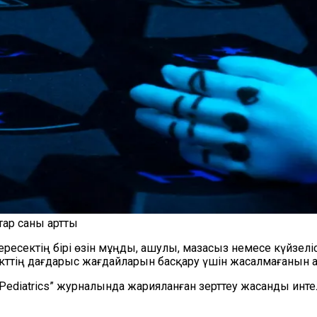
тар саны артты
 ересектің бірі өзін мұңды, ашулы, мазасыз немесе күйзелі
ттің дағдарыс жағдайларын басқару үшін жасалмағанын а
Pediatrics” журналында жарияланған зерттеу жасанды инт