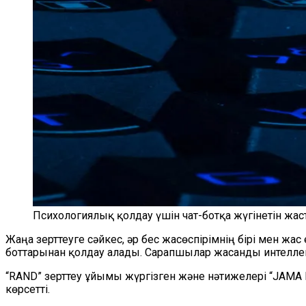
Психологиялық қолдау үшін чат-ботқа жүгінетін жас
Жаңа зерттеуге сәйкес, әр бес жасөспірімнің бірі мен жас
боттарынан қолдау алады. Сарапшылар жасанды интеллек
“RAND” зерттеу ұйымы жүргізген және нәтижелері “JAMA 
көрсетті.