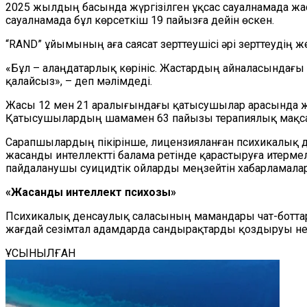
2025 жылдың басында жүргізілген ұқсас сауалнамада жаст
сауалнамада бұл көрсеткіш 19 пайызға дейін өскен.
“RAND” ұйымының аға саясат зерттеушісі әрі зерттеудің 
«Бұл – алаңдатарлық көрініс. Жастардың айналасындағы 
қалайсыз», – деп мәлімдеді.
Жасы 12 мен 21 аралығындағы қатысушылар арасында жүрг
Қатысушылардың шамамен 63 пайызы терапиялық мақсатт
Сарапшылардың пікірінше, лицензияланған психикалық 
жасанды интеллектті балама ретінде қарастыруға итермел
пайдаланушы суицидтік ойларды меңзейтін хабарламала
«Жасанды интеллект психозы»
Психикалық денсаулық саласының мамандары чат-боттар
жағдай сезімтал адамдарда сандырақтарды қоздыруы нем
ҰСЫНЫЛҒАН