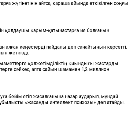
ға жүгінетінін айтса, қараша айында өткізілген соңғы
етін қолдаушы қарым-қатынастарға ие болғанын
н алған кеңестерді пайдалы деп санайтынын көрсетті.
ын жеткізді.
қызметтерге қолжетімділіктің қиындығы жастарды
ктерге сәйкес, апта сайын шамамен 1,2 миллион
а бейім етіп жасалғанына назар аударып, мұндай
құбылысты «жасанды интеллект психозы» деп атайды.