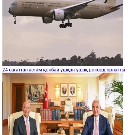
24 сағаттан астам қонбай ұшқан ұшақ рекорд орнатты