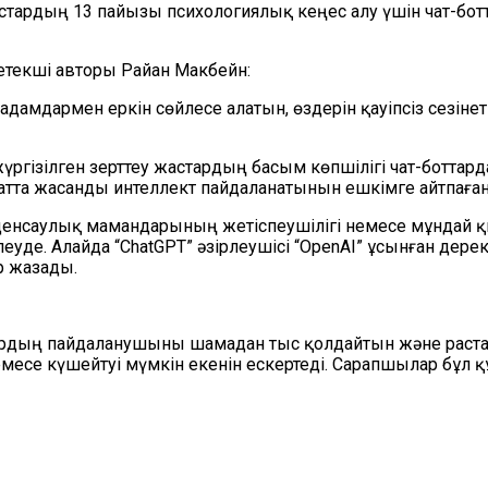
ардың 13 пайызы психологиялық кеңес алу үшін чат-боттар
жетекші авторы Райан Макбейн:
адамдармен еркін сөйлесе алатын, өздерін қауіпсіз сезін
ізілген зерттеу жастардың басым көпшілігі чат-боттарда
а жасанды интеллект пайдаланатынын ешкімге айтпаған
денсаулық мамандарының жетіспеушілігі немесе мұндай 
еуде. Алайда “ChatGPT” әзірлеушісі “OpenAI” ұсынған дере
р жазады.
дың пайдаланушыны шамадан тыс қолдайтын және растауғ
есе күшейтуі мүмкін екенін ескертеді. Сарапшылар бұл 