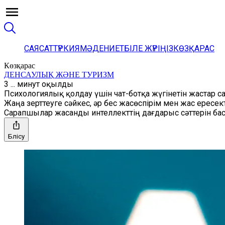
САЯСАТ
ТҮРКИЯ
МӘДЕНИЕТ
БІЛЕ ЖҮРІҢІЗ
КӨЗҚАРАС
Көзқарас
ДЕНСАУЛЫҚ ЖӘНЕ ТУРИЗМ
3 ... минут оқылды
Психологиялық қолдау үшін чат-ботқа жүгінетін жастар с
Жаңа зерттеуге сәйкес, әр бес жасөспірім мен жас ересек
Сарапшылар жасанды интеллекттің дағдарыс сәттерін ба
Бөлісу