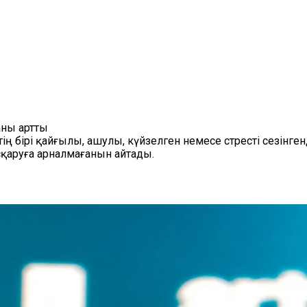
аны артты
тің бірі қайғылы, ашулы, күйзелген немесе стресті сезінг
сқаруға арналмағанын айтады.