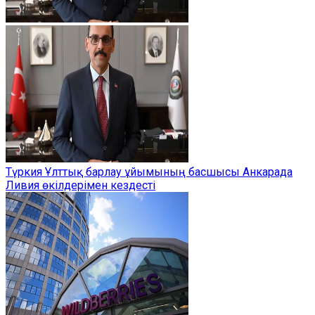
Түркия Ұлттық барлау ұйымының басшысы Анкарада
Ливия өкілдерімен кездесті