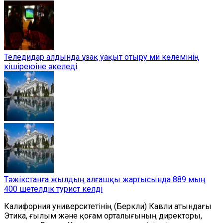
Теледидар алдында ұзақ уақыт отыру ми көлемінің
кішіреюіне әкеледі
Тәжікстанға жылдың алғашқы жартысында 889 мың
400 шетелдік турист келді
Калифорния университетінің (Беркли) Кавли атындағы
Этика, ғылым және қоғам орталығының директоры,