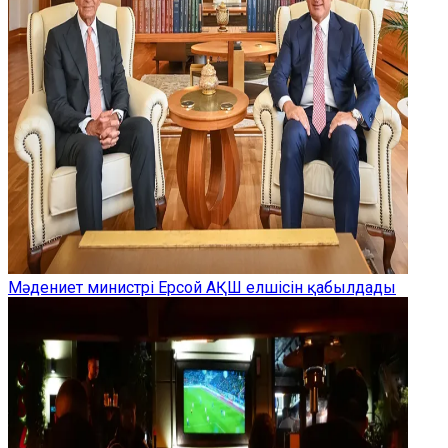
Мәдениет министрі Ерсой АҚШ елшісін қабылдады