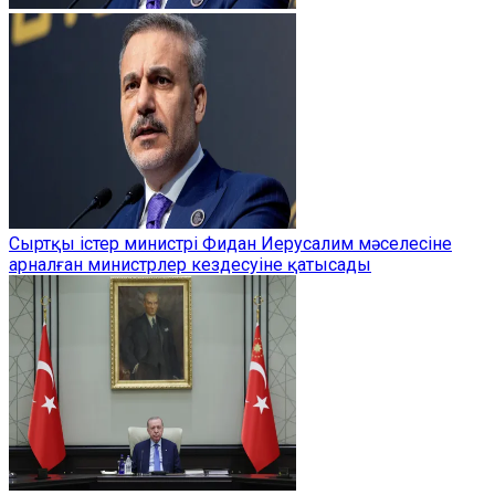
Сыртқы істер министрі Фидан Иерусалим мәселесіне
арналған министрлер кездесуіне қатысады