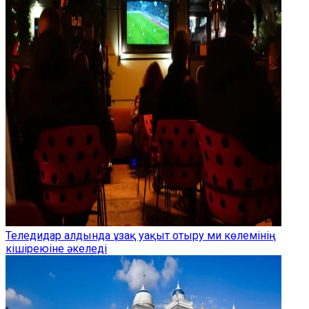
Теледидар алдында ұзақ уақыт отыру ми көлемінің
кішіреюіне әкеледі