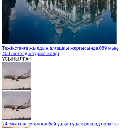
Тәжікстанға жылдың алғашқы жартысында 889 мың
400 шетелдік турист келді
ҰСЫНЫЛҒАН
24 сағаттан астам қонбай ұшқан ұшақ рекорд орнатты