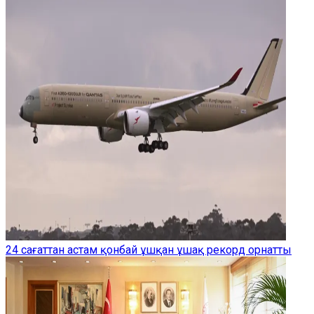
24 сағаттан астам қонбай ұшқан ұшақ рекорд орнатты