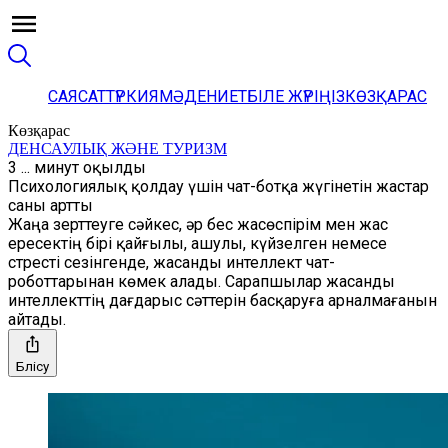
САЯСАТ
ТҮРКИЯ
МӘДЕНИЕТ
БІЛЕ ЖҮРІҢІЗ
КӨЗҚАРАС
Көзқарас
ДЕНСАУЛЫҚ ЖӘНЕ ТУРИЗМ
3 ... минут оқылды
Психологиялық қолдау үшін чат-ботқа жүгінетін жастар
саны артты
Жаңа зерттеуге сәйкес, әр бес жасөспірім мен жас
ересектің бірі қайғылы, ашулы, күйзелген немесе
стресті сезінгенде, жасанды интеллект чат-
роботтарынан көмек алады. Сарапшылар жасанды
интеллекттің дағдарыс сәттерін басқаруға арналмағанын
айтады.
Бөлісу