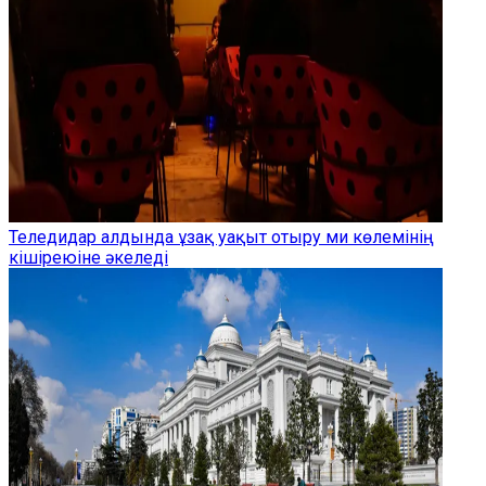
Теледидар алдында ұзақ уақыт отыру ми көлемінің
кішіреюіне әкеледі