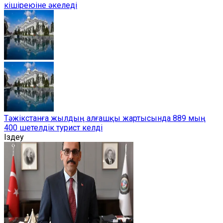
кішіреюіне әкеледі
Тәжікстанға жылдың алғашқы жартысында 889 мың
400 шетелдік турист келді
Іздеу