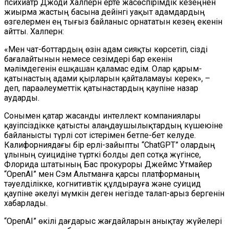
психиатр Джоди Халперн ерте жасөспірімдік кезеңнен
жиырма жастың басына дейінгі уақыт адамдардың
өзгелермен ең тығыз байланыс орнататын кезең екенін
айтты. Халперн:
«Мен чат-боттардың өзін адам сияқты көрсетіп, сізді
бағалайтынын немесе сезімдері бар екенін
мәлімдегенін ешқашан қаламас едім. Олар қарым-
қатынастың адами қырларын қайталамауы керек», –
деп, параәлеуметтік қатынастардың қаупіне назар
аударды.
Сонымен қатар жасанды интеллект компаниялары
қауіпсіздікке қатысты алаңдаушылықтардың күшеюіне
байланысты түрлі сот істерімен бетпе-бет келуде.
Калифорниядағы бір ерлі-зайыпты “ChatGPT” олардың
ұлының суицидіне түрткі болды деп сотқа жүгінсе,
Флорида штатының Бас прокуроры Джеймс Утмайер
“OpenAI” мен Сэм Альтманға қарсы платформаның
тәуелділікке, когнитивтік құлдырауға және суицид
қаупіне әкелуі мүмкін деген негізде талап-арыз бергенін
хабарлады.
“OpenAI” өкілі дағдарыс жағдайларын анықтау жүйелері