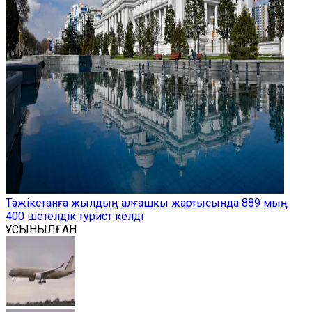
Тәжікстанға жылдың алғашқы жартысында 889 мың
400 шетелдік турист келді
ҰСЫНЫЛҒАН