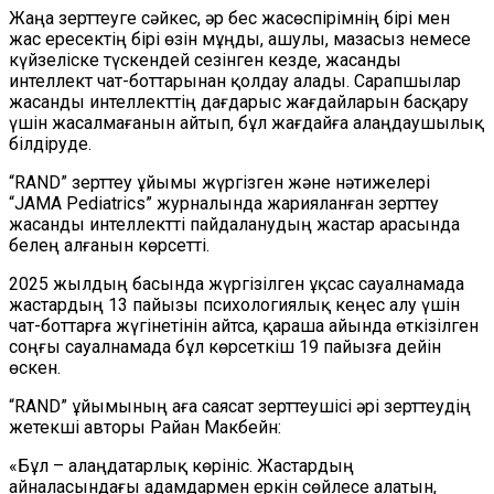
Жаңа зерттеуге сәйкес, әр бес жасөспірімнің бірі мен
жас ересектің бірі өзін мұңды, ашулы, мазасыз немесе
күйзеліске түскендей сезінген кезде, жасанды
интеллект чат-боттарынан қолдау алады. Сарапшылар
жасанды интеллекттің дағдарыс жағдайларын басқару
үшін жасалмағанын айтып, бұл жағдайға алаңдаушылық
білдіруде.
“RAND” зерттеу ұйымы жүргізген және нәтижелері
“JAMA Pediatrics” журналында жарияланған зерттеу
жасанды интеллектті пайдаланудың жастар арасында
белең алғанын көрсетті.
2025 жылдың басында жүргізілген ұқсас сауалнамада
жастардың 13 пайызы психологиялық кеңес алу үшін
чат-боттарға жүгінетінін айтса, қараша айында өткізілген
соңғы сауалнамада бұл көрсеткіш 19 пайызға дейін
өскен.
“RAND” ұйымының аға саясат зерттеушісі әрі зерттеудің
жетекші авторы Райан Макбейн:
«Бұл – алаңдатарлық көрініс. Жастардың
айналасындағы адамдармен еркін сөйлесе алатын,