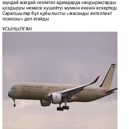
мұндай жағдай сезімтал адамдарда сандырақтарды
қоздыруы немесе күшейтуі мүмкін екенін ескертеді.
Сарапшылар бұл құбылысты «жасанды интеллект
психозы» деп атайды.
ҰСЫНЫЛҒАН