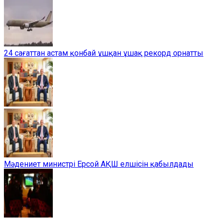
24 сағаттан астам қонбай ұшқан ұшақ рекорд орнатты
Мәдениет министрі Ерсой АҚШ елшісін қабылдады