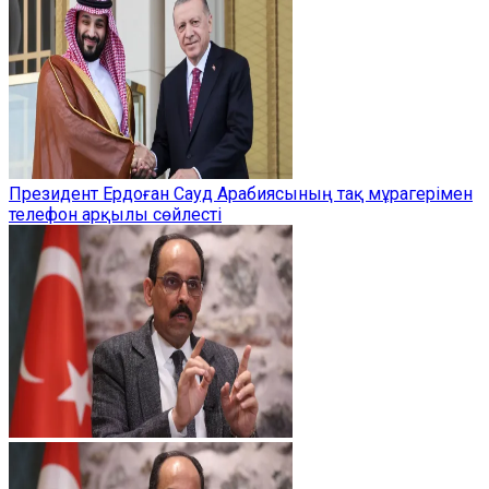
Президент Ердоған Сауд Арабиясының тақ мұрагерімен
телефон арқылы сөйлесті