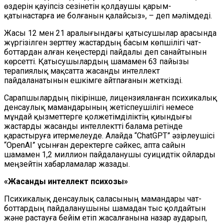
өздерін қауіпсіз сезінетін қолдаушы қарым-
қатынастарға ие болғанын қалайсыз», – деп мәлімдеді.
Жасы 12 мен 21 аралығындағы қатысушылар арасында
жүргізілген зерттеу жастардың басым көпшілігі чат-
боттардан алған кеңестерді пайдалы деп санайтынын
көрсетті. Қатысушылардың шамамен 63 пайызы
терапиялық мақсатта жасанды интеллект
пайдаланатынын ешкімге айтпағанын жеткізді.
Сарапшылардың пікірінше, лицензияланған психикалық
денсаулық мамандарының жетіспеушілігі немесе
мұндай қызметтерге қолжетімділіктің қиындығы
жастарды жасанды интеллектті балама ретінде
қарастыруға итермелеуде. Алайда “ChatGPT” әзірлеушісі
“OpenAI” ұсынған деректерге сәйкес, апта сайын
шамамен 1,2 миллион пайдаланушы суицидтік ойларды
меңзейтін хабарламалар жазады.
«Жасанды интеллект психозы»
Психикалық денсаулық саласының мамандары чат-
боттардың пайдаланушыны шамадан тыс қолдайтын
және растауға бейім етіп жасалғанына назар аударып,