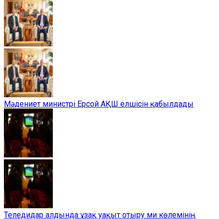
Мәдениет министрі Ерсой АҚШ елшісін қабылдады
Теледидар алдында ұзақ уақыт отыру ми көлемінің