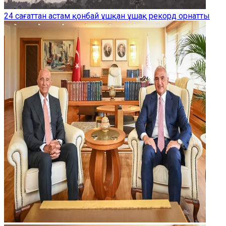
24 сағаттан астам қонбай ұшқан ұшақ рекорд орнатты