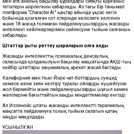
мен ата-аналық бақылау құралдары сияқты қорғаныс
тетіктерін әзірлегенін хабарлады. Ал тағы бір танымал
платформа “Character.AI” қаңтар айында ұқсас негіз
бойынша қозғалған сот істерінде келісімге келгенін
және 18 жасқа толмаған пайдаланушылардың жасанды
интеллект кейіпкерлерімен сөйлесуіне тыйым салғанын
хабарлады.
Штаттар құқықтық реттеу шараларын қолға алды
Жасанды интеллекттің психикалық денсаулық
саласында қолданылуын бақылау мақсатында АҚШ-тың
кейбір штаттары заңнамалық әрекет жасай бастады.
Калифорния мен Нью-Йорк чат-боттардың суицид
немесе өзіне зиян келтіру туралы ойларды күшейтуіне
жол бермейтін және пайдаланушыларды шұғыл көмек
желілеріне бағыттайтын заңды міндеттемелер енгізді.
Ал Иллинойс штаты жасанды интеллектті терапиялық
мақсатта пайдалануға толық тыйым салатын қатаң
заңды мақұлдады.
ҰСЫНЫЛҒАН