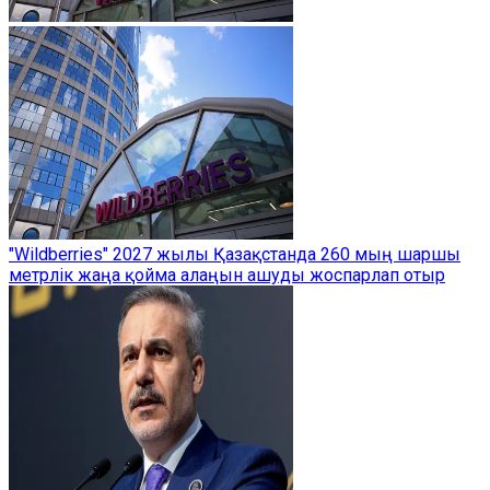
"Wildberries" 2027 жылы Қазақстанда 260 мың шаршы
метрлік жаңа қойма алаңын ашуды жоспарлап отыр