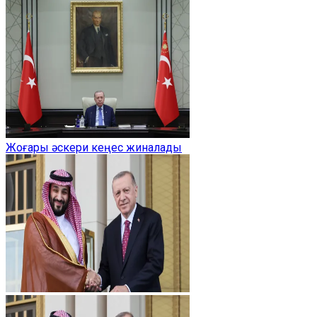
Жоғары әскери кеңес жиналады