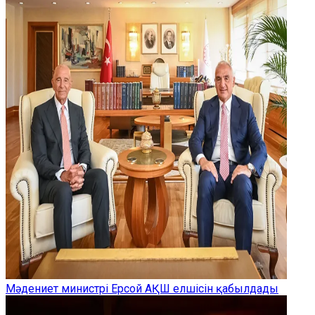
Мәдениет министрі Ерсой АҚШ елшісін қабылдады