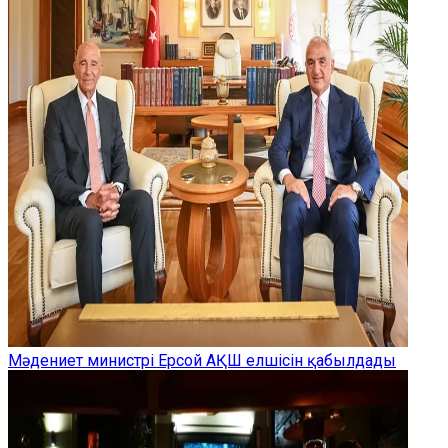
Мәдениет министрі Ерсой АҚШ елшісін қабылдады