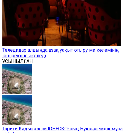
Теледидар алдында ұзақ уақыт отыру ми көлемінің
кішіреюіне әкеледі
ҰСЫНЫЛҒАН
Тарихи Кадыкалеси ЮНЕСКО-ның Бүкіләлемдік мұра