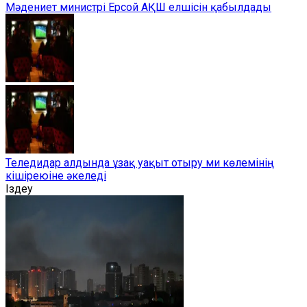
Мәдениет министрі Ерсой АҚШ елшісін қабылдады
Теледидар алдында ұзақ уақыт отыру ми көлемінің
кішіреюіне әкеледі
Іздеу