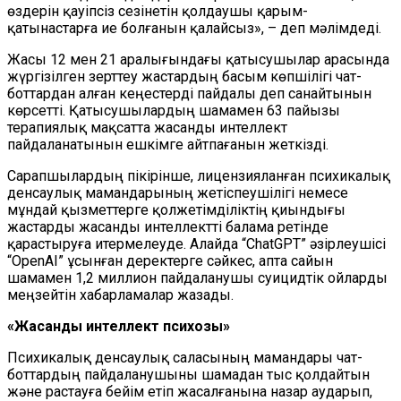
өздерін қауіпсіз сезінетін қолдаушы қарым-
қатынастарға ие болғанын қалайсыз», – деп мәлімдеді.
Жасы 12 мен 21 аралығындағы қатысушылар арасында
жүргізілген зерттеу жастардың басым көпшілігі чат-
боттардан алған кеңестерді пайдалы деп санайтынын
көрсетті. Қатысушылардың шамамен 63 пайызы
терапиялық мақсатта жасанды интеллект
пайдаланатынын ешкімге айтпағанын жеткізді.
Сарапшылардың пікірінше, лицензияланған психикалық
денсаулық мамандарының жетіспеушілігі немесе
мұндай қызметтерге қолжетімділіктің қиындығы
жастарды жасанды интеллектті балама ретінде
қарастыруға итермелеуде. Алайда “ChatGPT” әзірлеушісі
“OpenAI” ұсынған деректерге сәйкес, апта сайын
шамамен 1,2 миллион пайдаланушы суицидтік ойларды
меңзейтін хабарламалар жазады.
«Жасанды интеллект психозы»
Психикалық денсаулық саласының мамандары чат-
боттардың пайдаланушыны шамадан тыс қолдайтын
және растауға бейім етіп жасалғанына назар аударып,