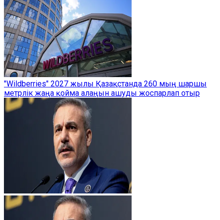
"Wildberries" 2027 жылы Қазақстанда 260 мың шаршы
метрлік жаңа қойма алаңын ашуды жоспарлап отыр