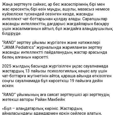
Жаңа зерттеуге сәйкес, әр бес жасөспірімнің бірі мен
жас ересектің бірі өзін мұңды, ашулы, мазасыз немесе
күйзеліске түскендей сезінген кезде, жасанды
интеллект чат-боттарынан қолдау алады. Сарапшылар
жасанды интеллекттің дағдарыс жағдайларын басқару
үшін жасалмағанын айтып, бұл жағдайға алаңдаушылық
білдіруде.
“RAND” зерттеу ұйымы жүргізген және нәтижелері
“JAMA Pediatrics” журналында жарияланған зерттеу
жасанды интеллектті пайдаланудың жастар арасында
белең алғанын көрсетті.
2025 жылдың басында жүргізілген ұқсас сауалнамада
жастардың 13 пайызы психологиялық кеңес алу үшін
чат-боттарға жүгінетінін айтса, қараша айында өткізілген
соңғы сауалнамада бұл көрсеткіш 19 пайызға дейін
өскен.
“RAND” ұйымының аға саясат зерттеушісі әрі зерттеудің
жетекші авторы Райан Макбейн:
«Бұл – алаңдатарлық көрініс. Жастардың
айналасындағы адамдармен еркін сөйлесе алатын,