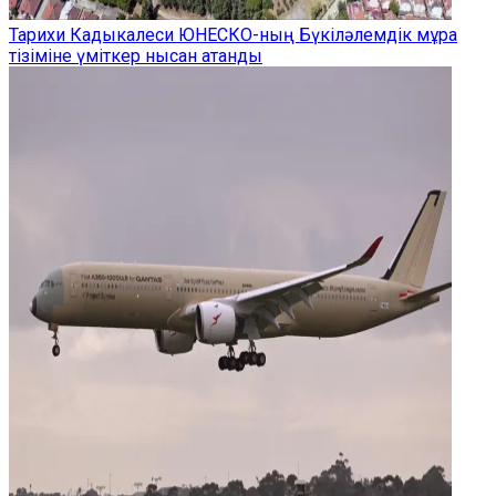
Тарихи Кадыкалеси ЮНЕСКО-ның Бүкіләлемдік мұра
тізіміне үміткер нысан атанды