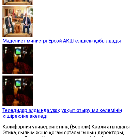
Мәдениет министрі Ерсой АҚШ елшісін қабылдады
Теледидар алдында ұзақ уақыт отыру ми көлемінің
кішіреюіне әкеледі
Калифорния университетінің (Беркли) Кавли атындағы
Этика, ғылым және қоғам орталығының директоры,