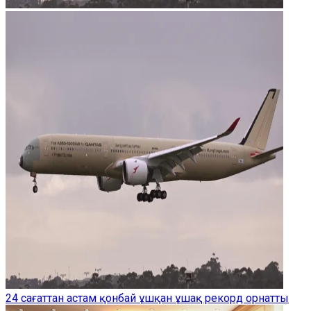
24 сағаттан астам қонбай ұшқан ұшақ рекорд орнатты