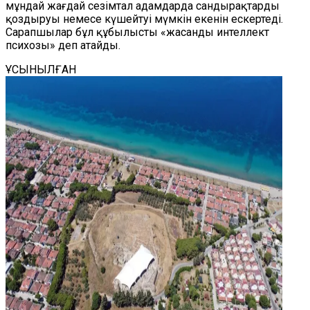
мұндай жағдай сезімтал адамдарда сандырақтарды
қоздыруы немесе күшейтуі мүмкін екенін ескертеді.
Сарапшылар бұл құбылысты «жасанды интеллект
психозы» деп атайды.
ҰСЫНЫЛҒАН