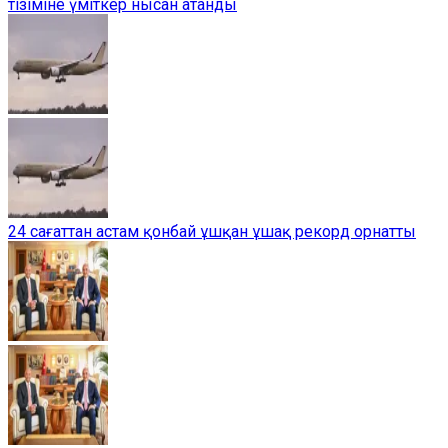
тізіміне үміткер нысан атанды
24 сағаттан астам қонбай ұшқан ұшақ рекорд орнатты