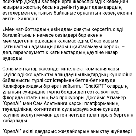
психиатр Джоди Халперн ерте жасөспірімдік кезеңнен
жиырма жастың басына дейінгі уақыт адамдардың
өзгелермен ең тығыз байланыс орнататын кезең екенін
айтты. Халперн:
«Мен чат-боттардың өзін адам сияқты көрсетіп, сізді
бағалайтынын немесе сезімдері бар екенін
мәлімдегенін ешқашан қаламас едім. Олар қарым-
қатынастың адами қырларын қайталамауы керек», –
деп, параәлеуметтік қатынастардың қаупіне назар
аударды.
Сонымен қатар жасанды интеллект компаниялары
қауіпсіздікке қатысты алаңдаушылықтардың күшеюіне
байланысты түрлі сот істерімен бетпе-бет келуде.
Калифорниядағы бір ерлі-зайыпты “ChatGPT” олардың
ұлының суицидіне түрткі болды деп сотқа жүгінсе,
Флорида штатының Бас прокуроры Джеймс Утмайер
“OpenAI” мен Сэм Альтманға қарсы платформаның
тәуелділікке, когнитивтік құлдырауға және суицид
қаупіне әкелуі мүмкін деген негізде талап-арыз бергенін
хабарлады.
“OpenAI” өкілі дағдарыс жағдайларын анықтау жүйелері