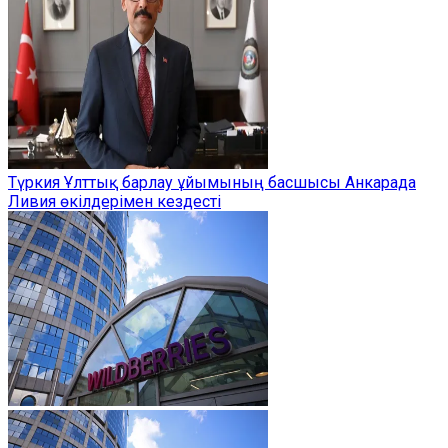
Түркия Ұлттық барлау ұйымының басшысы Анкарада
Ливия өкілдерімен кездесті