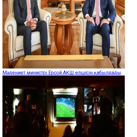
Мәдениет министрі Ерсой АҚШ елшісін қабылдады