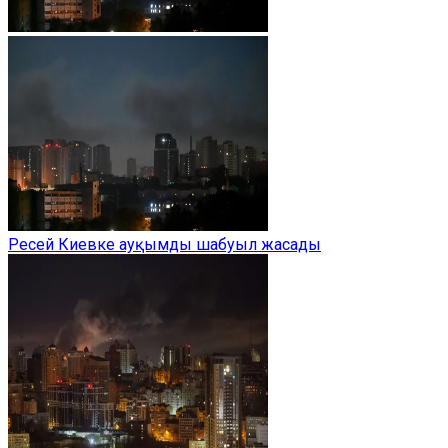
Ресей Киевке ауқымды шабуыл жасады