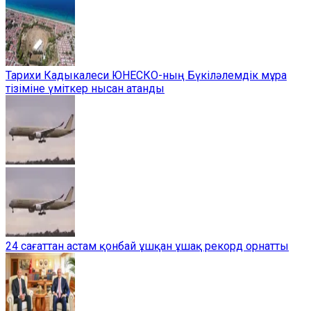
Тарихи Кадыкалеси ЮНЕСКО-ның Бүкіләлемдік мұра
тізіміне үміткер нысан атанды
24 сағаттан астам қонбай ұшқан ұшақ рекорд орнатты