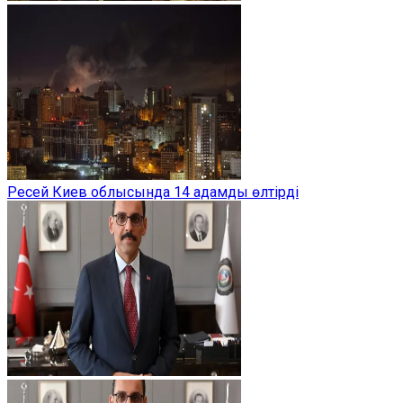
Ресей Киев облысында 14 адамды өлтірді