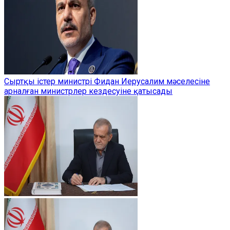
Сыртқы істер министрі Фидан Иерусалим мәселесіне
арналған министрлер кездесуіне қатысады