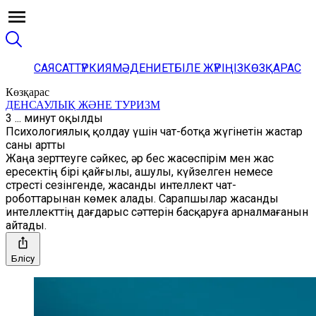
САЯСАТ
ТҮРКИЯ
МӘДЕНИЕТ
БІЛЕ ЖҮРІҢІЗ
КӨЗҚАРАС
Көзқарас
ДЕНСАУЛЫҚ ЖӘНЕ ТУРИЗМ
3 ... минут оқылды
Психологиялық қолдау үшін чат-ботқа жүгінетін жастар
саны артты
Жаңа зерттеуге сәйкес, әр бес жасөспірім мен жас
ересектің бірі қайғылы, ашулы, күйзелген немесе
стресті сезінгенде, жасанды интеллект чат-
роботтарынан көмек алады. Сарапшылар жасанды
интеллекттің дағдарыс сәттерін басқаруға арналмағанын
айтады.
Бөлісу