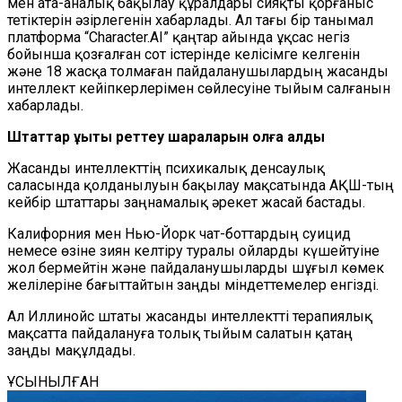
мен ата-аналық бақылау құралдары сияқты қорғаныс
тетіктерін әзірлегенін хабарлады. Ал тағы бір танымал
платформа “Character.AI” қаңтар айында ұқсас негіз
бойынша қозғалған сот істерінде келісімге келгенін
және 18 жасқа толмаған пайдаланушылардың жасанды
интеллект кейіпкерлерімен сөйлесуіне тыйым салғанын
хабарлады.
Штаттар құқықтық реттеу шараларын қолға алды
Жасанды интеллекттің психикалық денсаулық
саласында қолданылуын бақылау мақсатында АҚШ-тың
кейбір штаттары заңнамалық әрекет жасай бастады.
Калифорния мен Нью-Йорк чат-боттардың суицид
немесе өзіне зиян келтіру туралы ойларды күшейтуіне
жол бермейтін және пайдаланушыларды шұғыл көмек
желілеріне бағыттайтын заңды міндеттемелер енгізді.
Ал Иллинойс штаты жасанды интеллектті терапиялық
мақсатта пайдалануға толық тыйым салатын қатаң
заңды мақұлдады.
ҰСЫНЫЛҒАН