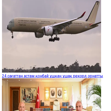
24 сағаттан астам қонбай ұшқан ұшақ рекорд орнатты