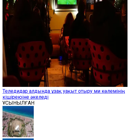
Теледидар алдында ұзақ уақыт отыру ми көлемінің
кішіреюіне әкеледі
ҰСЫНЫЛҒАН