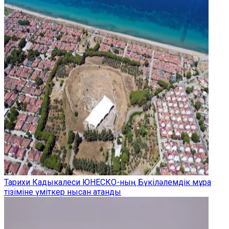
Тарихи Кадыкалеси ЮНЕСКО-ның Бүкіләлемдік мұра
тізіміне үміткер нысан атанды