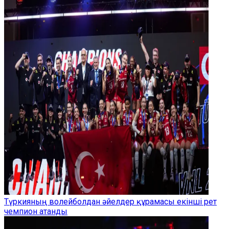
Түркияның волейболдан әйелдер құрамасы екінші рет
чемпион атанды