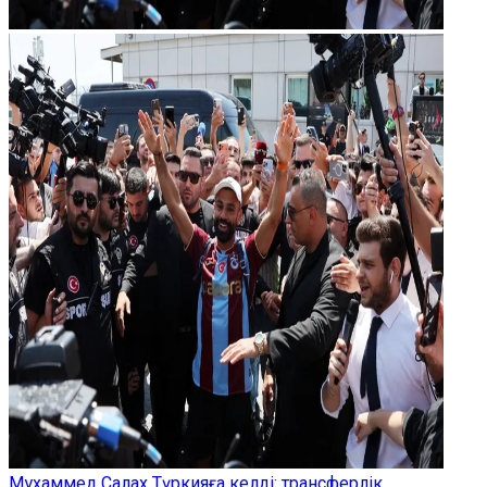
Мұхаммед Салах Түркияға келді: трансферлік