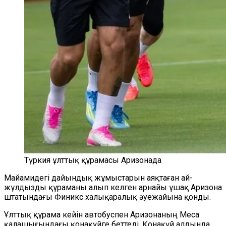
Түркия ұлттық құрамасы Аризонада
Майамидегі дайындық жұмыстарын аяқтаған ай-
жұлдызды құраманы алып келген арнайы ұшақ Аризона
штатындағы Финикс халықаралық әуежайына қонды.
Ұлттық құрама кейін автобуспен Аризонаның Меса
қалашығындағы қонақүйге беттеді. Қонақүй алдында