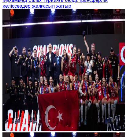
Мұхаммед Салах Түркияға келді: трансферлік
келіссөздер жалғасып жатыр