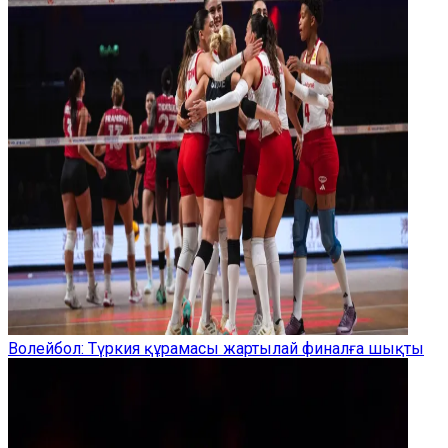
Волейбол: Түркия құрамасы жартылай финалға шықты