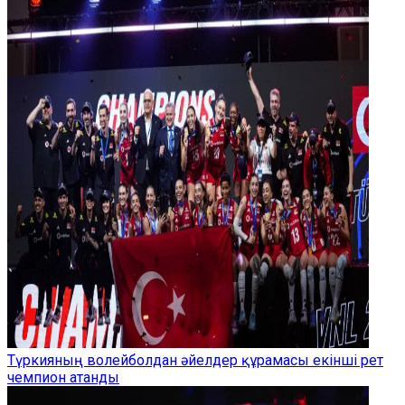
Түркияның волейболдан әйелдер құрамасы екінші рет
чемпион атанды