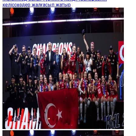
келіссөздер жалғасып жатыр