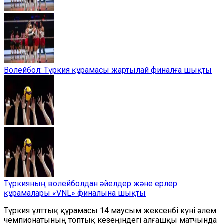
Волейбол: Түркия құрамасы жартылай финалға шықты
Түркияның волейболдан әйелдер және ерлер
құрамалары «VNL» финалына шықты
Түркия ұлттық құрамасы 14 маусым жексенбі күні әлем
чемпионатының топтық кезеңіндегі алғашқы матчында