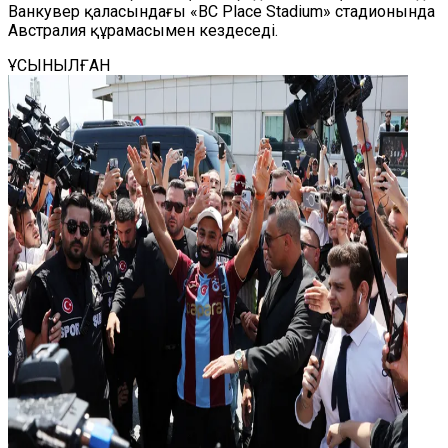
Ванкувер қаласындағы «BC Place Stadium» стадионында
Австралия құрамасымен кездеседі.
ҰСЫНЫЛҒАН