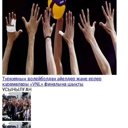
Түркияның волейболдан әйелдер және ерлер
құрамалары «VNL» финалына шықты
ҰСЫНЫЛҒАН