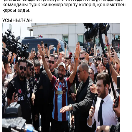
команданы түрік жанкүйерлері ту көтеріп, қошеметпен
қарсы алды.
ҰСЫНЫЛҒАН