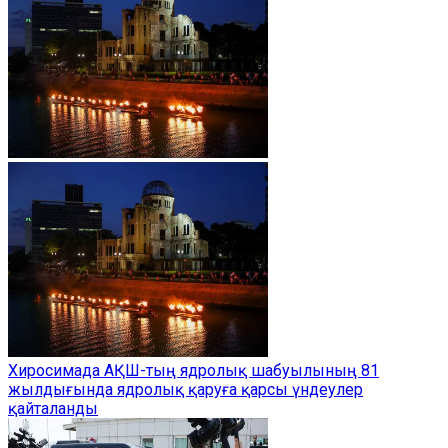
Хиросимада АҚШ-тың ядролық шабуылының 81
жылдығында ядролық қаруға қарсы үндеулер
қайталанды