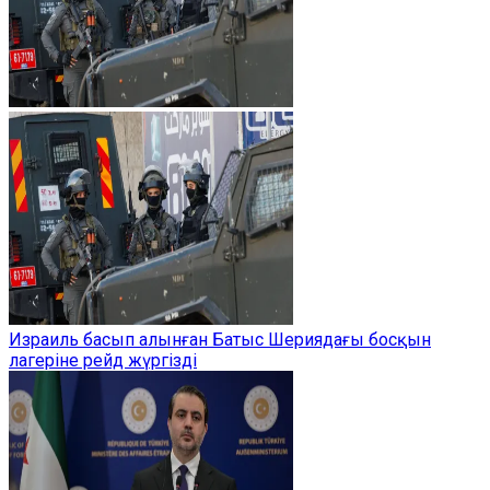
Израиль басып алынған Батыс Шериядағы босқын
лагеріне рейд жүргізді