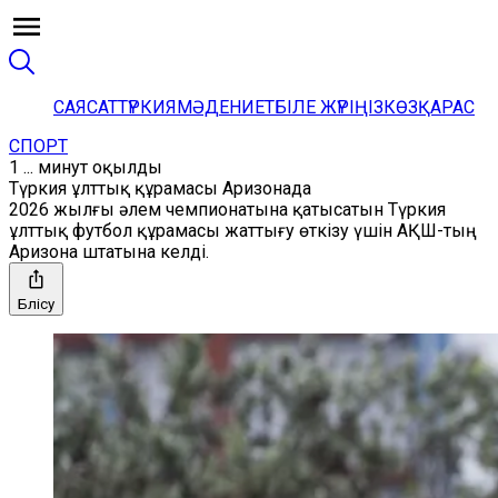
САЯСАТ
ТҮРКИЯ
МӘДЕНИЕТ
БІЛЕ ЖҮРІҢІЗ
КӨЗҚАРАС
СПОРТ
1 ... минут оқылды
Түркия ұлттық құрамасы Аризонада
2026 жылғы әлем чемпионатына қатысатын Түркия
ұлттық футбол құрамасы жаттығу өткізу үшін АҚШ-тың
Аризона штатына келді.
Бөлісу