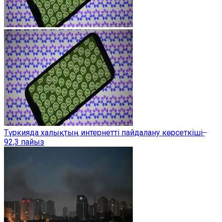
Түркияда халықтың интернетті пайдалану көрсеткіші ̶
92,3 пайыз