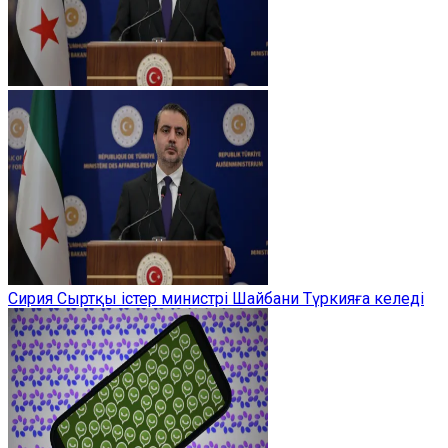
Сирия Сыртқы істер министрі Шайбани Түркияға келеді