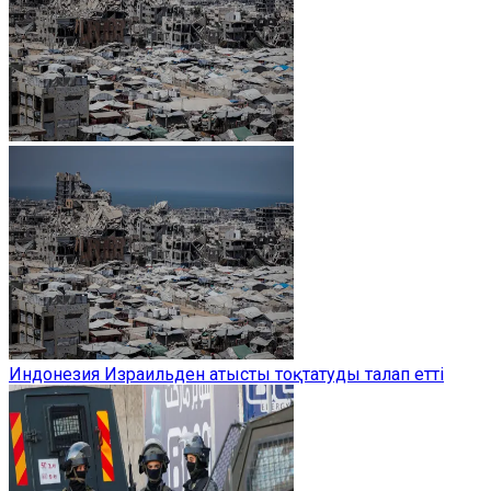
Индонезия Израильден атысты тоқтатуды талап етті