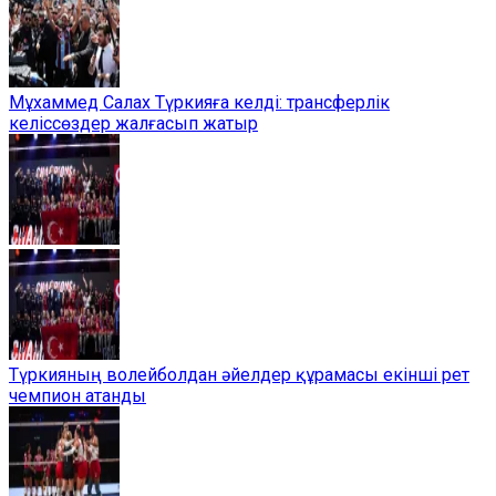
Мұхаммед Салах Түркияға келді: трансферлік
келіссөздер жалғасып жатыр
Түркияның волейболдан әйелдер құрамасы екінші рет
чемпион атанды