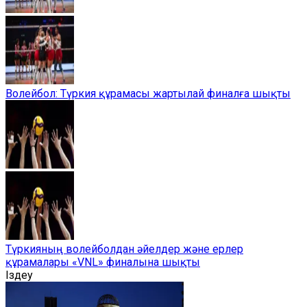
Волейбол: Түркия құрамасы жартылай финалға шықты
Түркияның волейболдан әйелдер және ерлер
құрамалары «VNL» финалына шықты
Іздеу