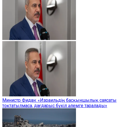
Министр Фидан: «Израильдің басқыншылық саясаты
тоқтатылмаса, дағдарыс бүкіл әлемге таралады»