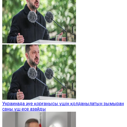
Украинада әуе қорғанысы үшін қолданылатын зымыран
саны үш есе азайды