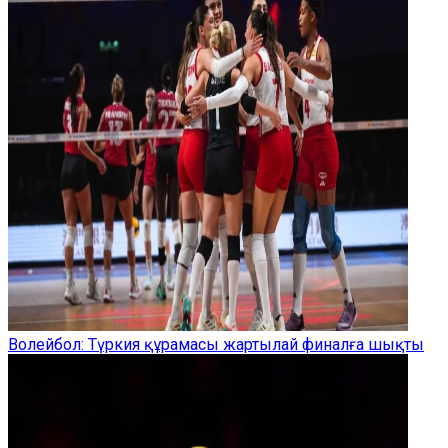
Волейбол: Түркия құрамасы жартылай финалға шықты