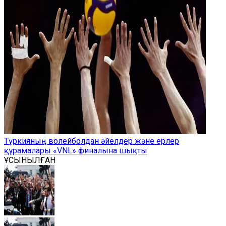
Түркияның волейболдан әйелдер және ерлер
құрамалары «VNL» финалына шықты
ҰСЫНЫЛҒАН