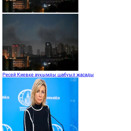
Ресей Киевке ауқымды шабуыл жасады