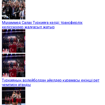
Мұхаммед Салах Түркияға келді: трансферлік
келіссөздер жалғасып жатыр
Түркияның волейболдан әйелдер құрамасы екінші рет
чемпион атанды