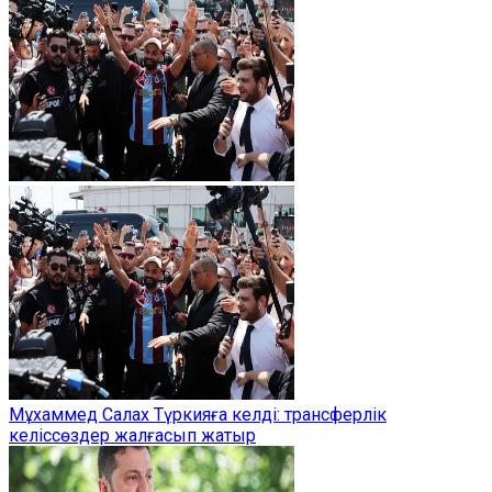
Мұхаммед Салах Түркияға келді: трансферлік
келіссөздер жалғасып жатыр