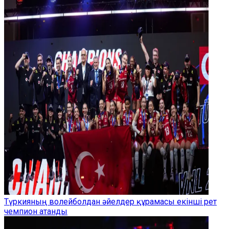
Түркияның волейболдан әйелдер құрамасы екінші рет
чемпион атанды