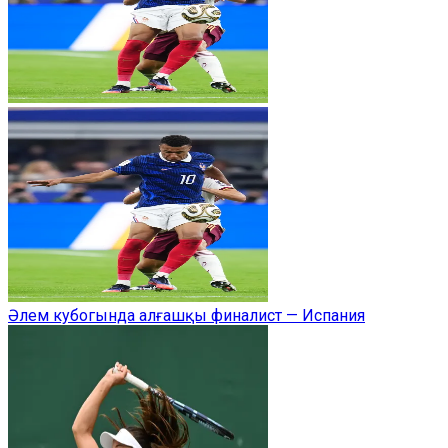
Әлем кубогында алғашқы финалист — Испания