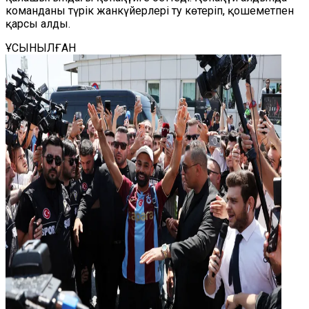
команданы түрік жанкүйерлері ту көтеріп, қошеметпен
қарсы алды.
ҰСЫНЫЛҒАН