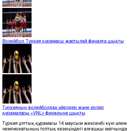
Волейбол: Түркия құрамасы жартылай финалға шықты
Түркияның волейболдан әйелдер және ерлер
құрамалары «VNL» финалына шықты
Түркия ұлттық құрамасы 14 маусым жексенбі күні әлем
чемпионатының топтық кезеңіндегі алғашқы матчында