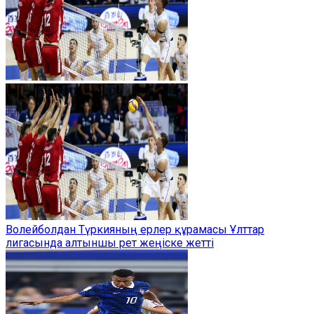
Волейболдан Түркияның ерлер құрамасы Ұлттар
лигасында алтыншы рет жеңіске жетті