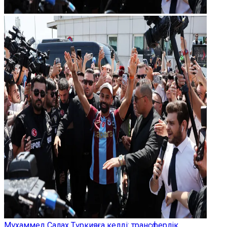
Мұхаммед Салах Түркияға келді: трансферлік