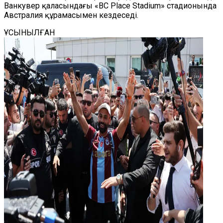
Ванкувер қаласындағы «BC Place Stadium» стадионында
Австралия құрамасымен кездеседі.
ҰСЫНЫЛҒАН