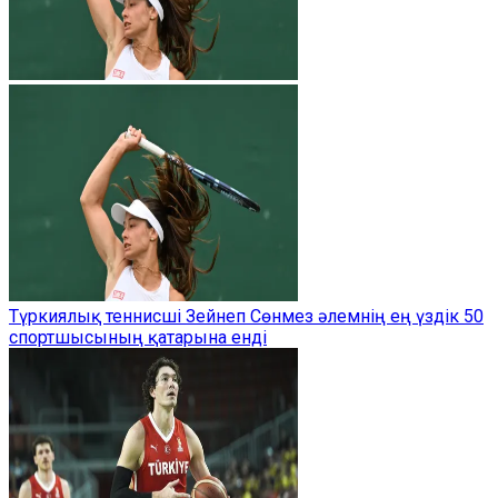
Түркиялық теннисші Зейнеп Сөнмез әлемнің ең үздік 50
спортшысының қатарына енді