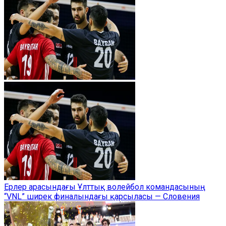
Ерлер арасындағы Ұлттық волейбол командасының
“VNL” ширек финалындағы қарсыласы — Словения