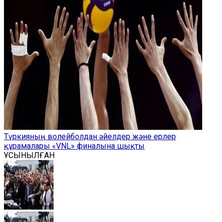
Түркияның волейболдан әйелдер және ерлер
құрамалары «VNL» финалына шықты
ҰСЫНЫЛҒАН