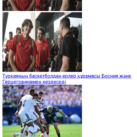
Түркияның баскетболдан ерлер құрамасы Босния және
Герцеговинамен кездеседі