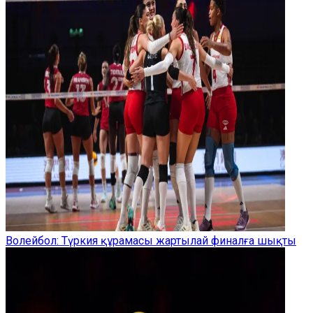
Волейбол: Түркия құрамасы жартылай финалға шықты