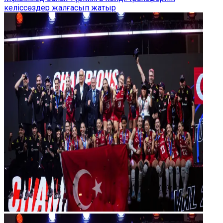
келіссөздер жалғасып жатыр