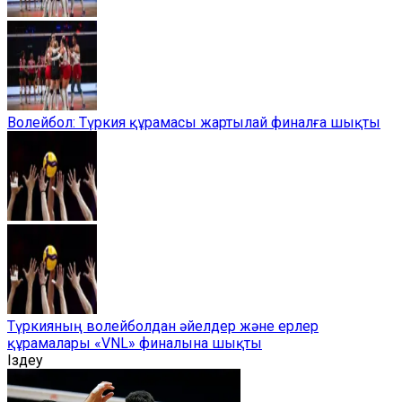
Волейбол: Түркия құрамасы жартылай финалға шықты
Түркияның волейболдан әйелдер және ерлер
құрамалары «VNL» финалына шықты
Іздеу