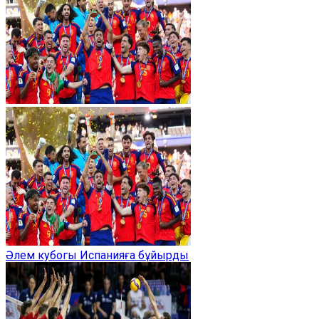
Әлем кубогы Испанияға бұйырды