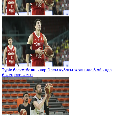
Түрік баскетболшылар Әлем кубогы жолында 6 ойында
6 жеңіске жетті