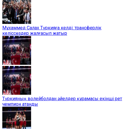
Мұхаммед Салах Түркияға келді: трансферлік
келіссөздер жалғасып жатыр
Түркияның волейболдан әйелдер құрамасы екінші рет
чемпион атанды