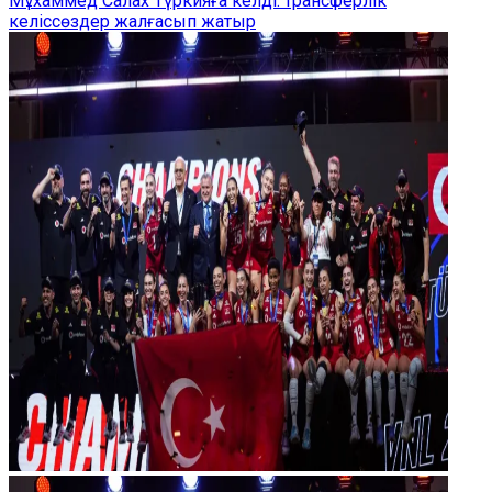
Мұхаммед Салах Түркияға келді: трансферлік
келіссөздер жалғасып жатыр