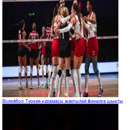
Волейбол: Түркия құрамасы жартылай финалға шықты