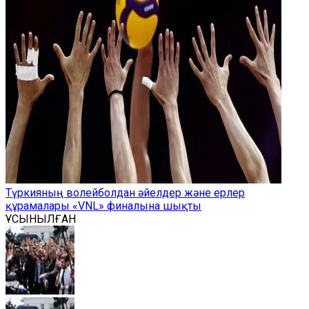
Түркияның волейболдан әйелдер және ерлер
құрамалары «VNL» финалына шықты
ҰСЫНЫЛҒАН