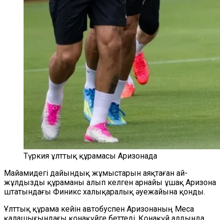
Түркия ұлттық құрамасы Аризонада
Майамидегі дайындық жұмыстарын аяқтаған ай-
жұлдызды құраманы алып келген арнайы ұшақ Аризона
штатындағы Финикс халықаралық әуежайына қонды.
Ұлттық құрама кейін автобуспен Аризонаның Меса
қалашығындағы қонақүйге беттеді. Қонақүй алдында