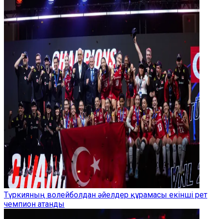
Түркияның волейболдан әйелдер құрамасы екінші рет
чемпион атанды