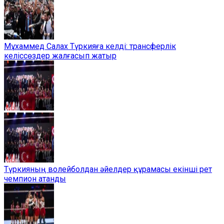
Мұхаммед Салах Түркияға келді: трансферлік
келіссөздер жалғасып жатыр
Түркияның волейболдан әйелдер құрамасы екінші рет
чемпион атанды