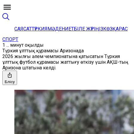
САЯСАТ
ТҮРКИЯ
МӘДЕНИЕТ
БІЛЕ ЖҮРІҢІЗ
КӨЗҚАРАС
СПОРТ
1 ... минут оқылды
Түркия ұлттық құрамасы Аризонада
2026 жылғы әлем чемпионатына қатысатын Түркия
ұлттық футбол құрамасы жаттығу өткізу үшін АҚШ-тың
Аризона штатына келді.
Бөлісу