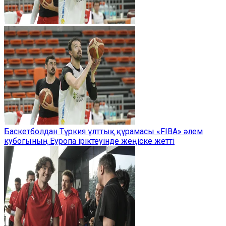
Баскетболдан Түркия ұлттық құрамасы «FIBA» әлем
кубогының Еуропа іріктеуінде жеңіске жетті