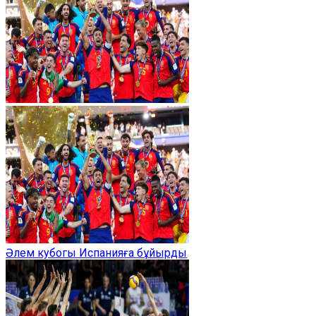
Әлем кубогы Испанияға бұйырды