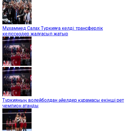
Мұхаммед Салах Түркияға келді: трансферлік
келіссөздер жалғасып жатыр
Түркияның волейболдан әйелдер құрамасы екінші рет
чемпион атанды