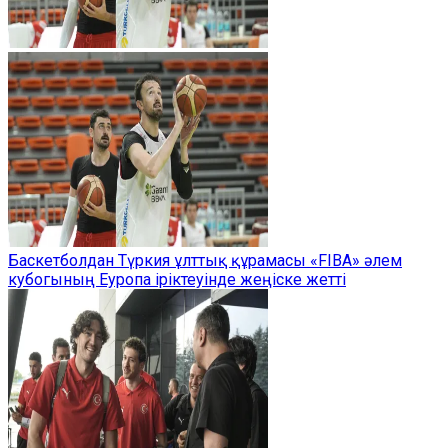
Баскетболдан Түркия ұлттық құрамасы «FIBA» әлем
кубогының Еуропа іріктеуінде жеңіске жетті