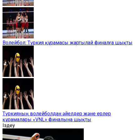
Волейбол: Түркия құрамасы жартылай финалға шықты
Түркияның волейболдан әйелдер және ерлер
құрамалары «VNL» финалына шықты
Іздеу