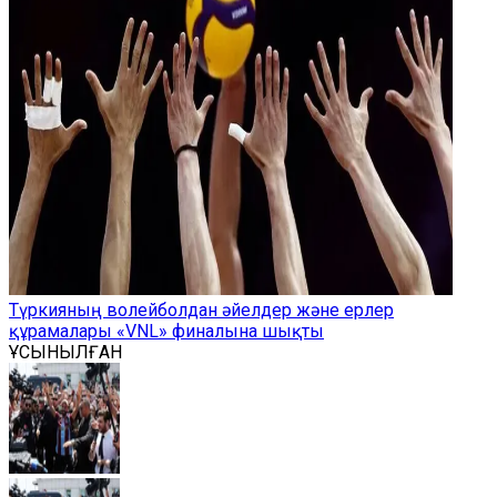
Түркияның волейболдан әйелдер және ерлер
құрамалары «VNL» финалына шықты
ҰСЫНЫЛҒАН