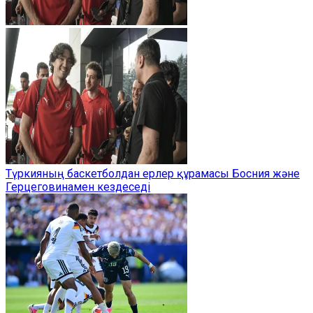
Түркияның баскетболдан ерлер құрамасы Босния және
Герцеговинамен кездеседі