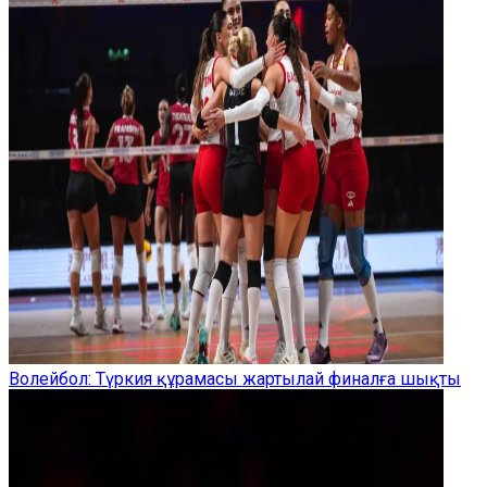
Волейбол: Түркия құрамасы жартылай финалға шықты