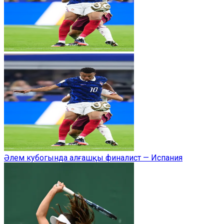
Әлем кубогында алғашқы финалист — Испания