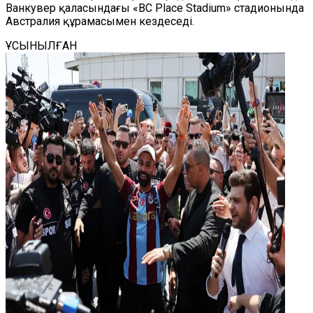
Ванкувер қаласындағы «BC Place Stadium» стадионында
Австралия құрамасымен кездеседі.
ҰСЫНЫЛҒАН