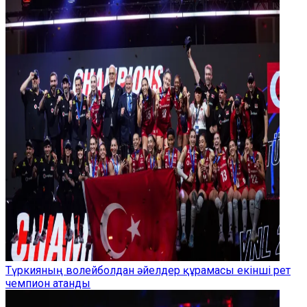
Түркияның волейболдан әйелдер құрамасы екінші рет
чемпион атанды