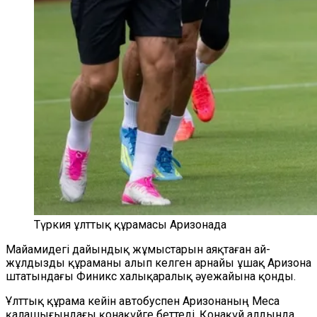
Түркия ұлттық құрамасы Аризонада
Майамидегі дайындық жұмыстарын аяқтаған ай-
жұлдызды құраманы алып келген арнайы ұшақ Аризона
штатындағы Финикс халықаралық әуежайына қонды.
Ұлттық құрама кейін автобуспен Аризонаның Меса
қалашығындағы қонақүйге беттеді. Қонақүй алдында