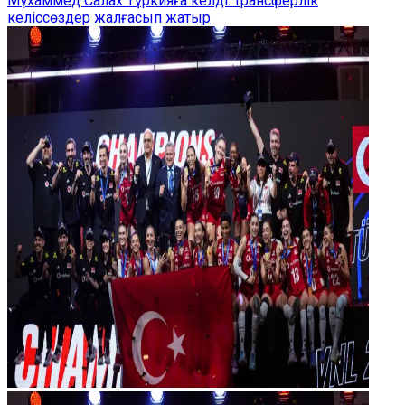
Мұхаммед Салах Түркияға келді: трансферлік
келіссөздер жалғасып жатыр