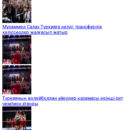
Мұхаммед Салах Түркияға келді: трансферлік
келіссөздер жалғасып жатыр
Түркияның волейболдан әйелдер құрамасы екінші рет
чемпион атанды