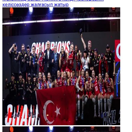
келіссөздер жалғасып жатыр