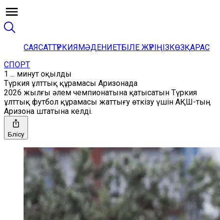
САЯСАТ
ТҮРКИЯ
МӘДЕНИЕТ
БІЛЕ ЖҮРІҢІЗ
КӨЗҚАРАС
СПОРТ
1 ... минут оқылды
Түркия ұлттық құрамасы Аризонада
2026 жылғы әлем чемпионатына қатысатын Түркия
ұлттық футбол құрамасы жаттығу өткізу үшін АҚШ-тың
Аризона штатына келді.
Бөлісу