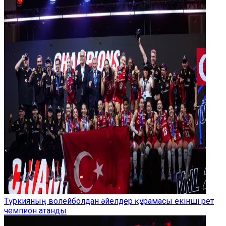
Түркияның волейболдан әйелдер құрамасы екінші рет
чемпион атанды