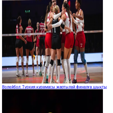
Волейбол: Түркия құрамасы жартылай финалға шықты