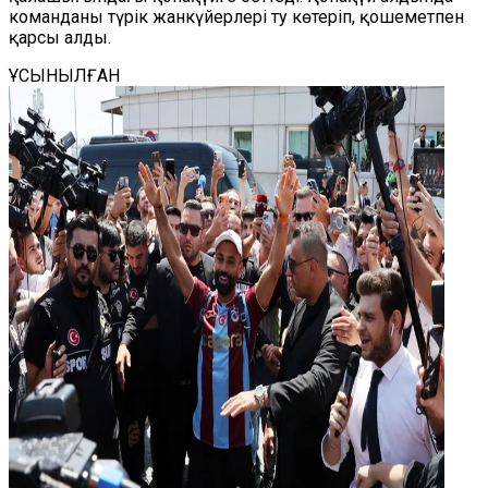
команданы түрік жанкүйерлері ту көтеріп, қошеметпен
қарсы алды.
ҰСЫНЫЛҒАН