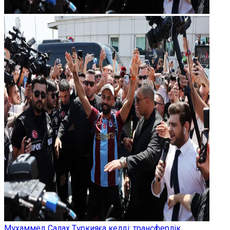
Мұхаммед Салах Түркияға келді: трансферлік