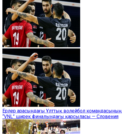
Ерлер арасындағы Ұлттық волейбол командасының
“VNL” ширек финалындағы қарсыласы — Словения