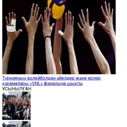
Түркияның волейболдан әйелдер және ерлер
құрамалары «VNL» финалына шықты
ҰСЫНЫЛҒАН