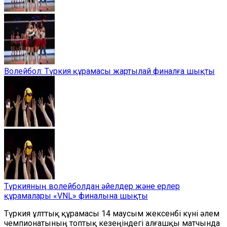
Волейбол: Түркия құрамасы жартылай финалға шықты
Түркияның волейболдан әйелдер және ерлер
құрамалары «VNL» финалына шықты
Түркия ұлттық құрамасы 14 маусым жексенбі күні әлем
чемпионатының топтық кезеңіндегі алғашқы матчында