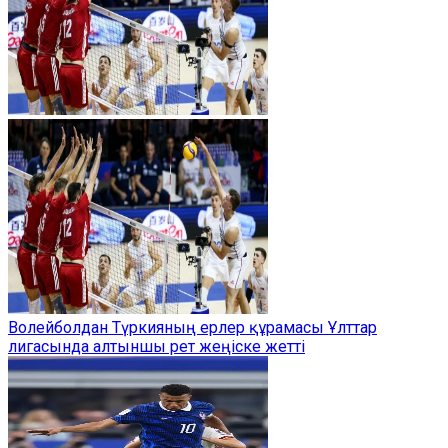
Волейболдан Түркияның ерлер құрамасы Ұлттар
лигасында алтыншы рет жеңіске жетті