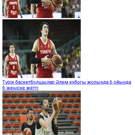
Түрік баскетболшылар Әлем кубогы жолында 6 ойында
6 жеңіске жетті