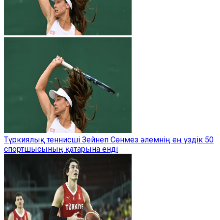
Түркиялық теннисші Зейнеп Сөнмез әлемнің ең үздік 50
спортшысының қатарына енді