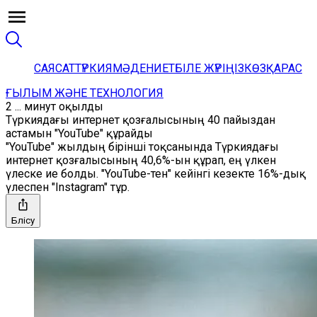
САЯСАТ
ТҮРКИЯ
МӘДЕНИЕТ
БІЛЕ ЖҮРІҢІЗ
КӨЗҚАРАС
ҒЫЛЫМ ЖӘНЕ ТЕХНОЛОГИЯ
2 ... минут оқылды
Түркиядағы интернет қозғалысының 40 пайыздан
астамын "YouTube" құрайды
"YouTube" жылдың бірінші тоқсанында Түркиядағы
интернет қозғалысының 40,6%-ын құрап, ең үлкен
үлеске ие болды. "YouTube-тен" кейінгі кезекте 16%-дық
үлеспен "Instagram" тұр.
Бөлісу