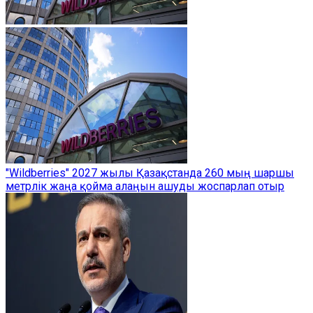
"Wildberries" 2027 жылы Қазақстанда 260 мың шаршы
метрлік жаңа қойма алаңын ашуды жоспарлап отыр