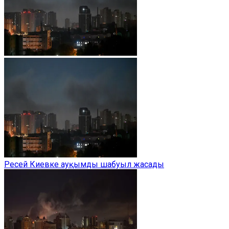
Ресей Киевке ауқымды шабуыл жасады