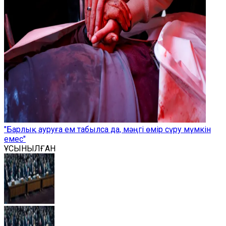
"Барлық ауруға ем табылса да, мәңгі өмір сүру мүмкін
емес"
ҰСЫНЫЛҒАН