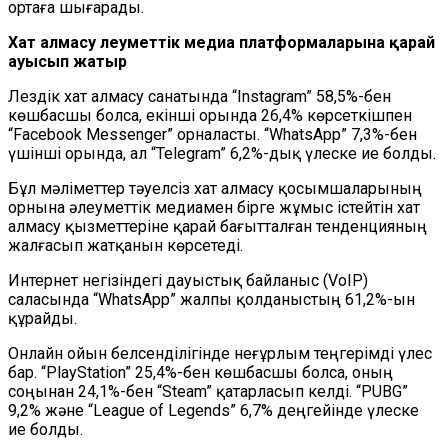
ортаға шығарады.
Хат алмасу әлеуметтік медиа платформаларына қарай
ауысып жатыр
Лездік хат алмасу санатында “Instagram” 58,5%-бен
көшбасшы болса, екінші орында 26,4% көрсеткішпен
“Facebook Messenger” орналасты. “WhatsApp” 7,3%-бен
үшінші орында, ал “Telegram” 6,2%-дық үлеске ие болды.
Бұл мәліметтер тәуелсіз хат алмасу қосымшаларының
орнына әлеуметтік медиамен бірге жұмыс істейтін хат
алмасу қызметтеріне қарай бағытталған тенденцияның
жалғасып жатқанын көрсетеді.
Интернет негізіндегі дауыстық байланыс (VoIP)
саласында “WhatsApp” жалпы қолданыстың 61,2%-ын
құрайды.
Онлайн ойын белсенділігінде неғұрлым теңгерімді үлес
бар. “PlayStation” 25,4%-бен көшбасшы болса, оның
соңынан 24,1%-бен “Steam” қатарласып келді. “PUBG”
9,2% және “League of Legends” 6,7% деңгейінде үлеске
ие болды.