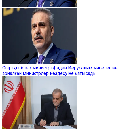
Сыртқы істер министрі Фидан Иерусалим мәселесіне
арналған министрлер кездесуіне қатысады