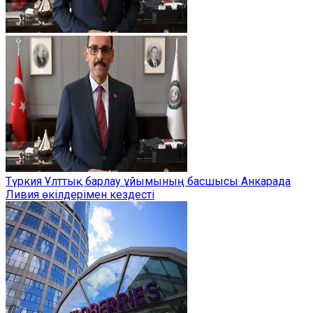
Түркия Ұлттық барлау ұйымының басшысы Анкарада
Ливия өкілдерімен кездесті