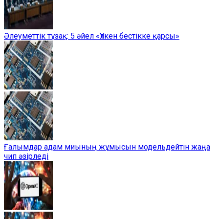
Әлеуметтік тұзақ: 5 әйел «Үлкен бестікке қарсы»
Ғалымдар адам миының жұмысын модельдейтін жаңа
чип әзірледі