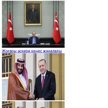
Жоғары әскери кеңес жиналады