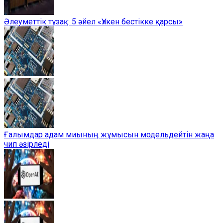
Әлеуметтік тұзақ: 5 әйел «Үлкен бестікке қарсы»
Ғалымдар адам миының жұмысын модельдейтін жаңа
чип әзірледі