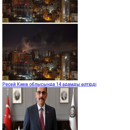
Ресей Киев облысында 14 адамды өлтірді