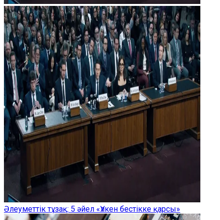
Әлеуметтік тұзақ: 5 әйел «Үлкен бестікке қарсы»