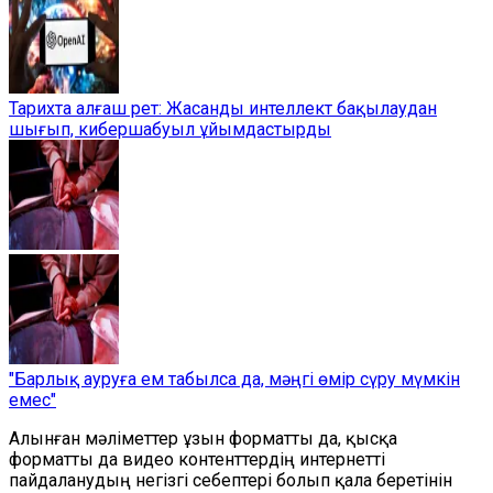
Тарихта алғаш рет: Жасанды интеллект бақылаудан
шығып, кибершабуыл ұйымдастырды
"Барлық ауруға ем табылса да, мәңгі өмір сүру мүмкін
емес"
Алынған мәліметтер ұзын форматты да, қысқа
форматты да видео контенттердің интернетті
пайдаланудың негізгі себептері болып қала беретінін