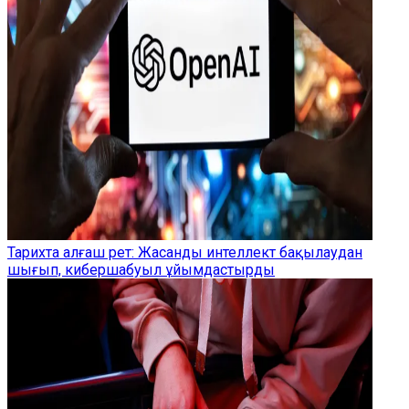
Тарихта алғаш рет: Жасанды интеллект бақылаудан
шығып, кибершабуыл ұйымдастырды