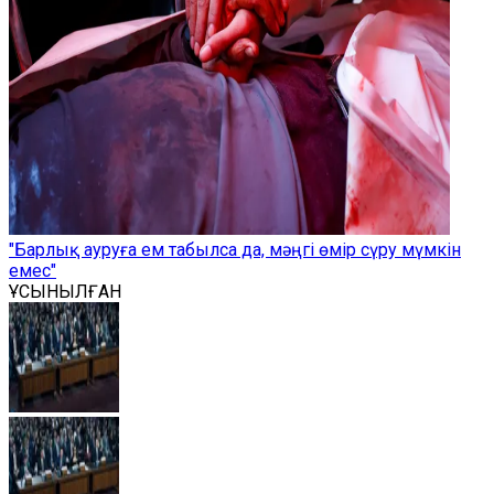
"Барлық ауруға ем табылса да, мәңгі өмір сүру мүмкін
емес"
ҰСЫНЫЛҒАН