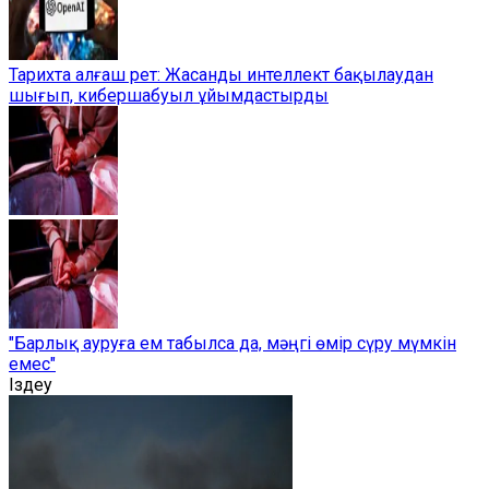
Тарихта алғаш рет: Жасанды интеллект бақылаудан
шығып, кибершабуыл ұйымдастырды
"Барлық ауруға ем табылса да, мәңгі өмір сүру мүмкін
емес"
Іздеу