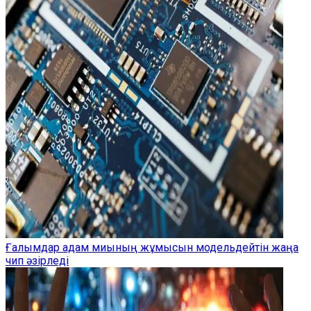
Ғалымдар адам миының жұмысын модельдейтін жаңа
чип әзірледі