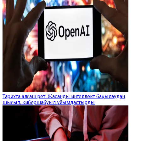
Тарихта алғаш рет: Жасанды интеллект бақылаудан
шығып, кибершабуыл ұйымдастырды