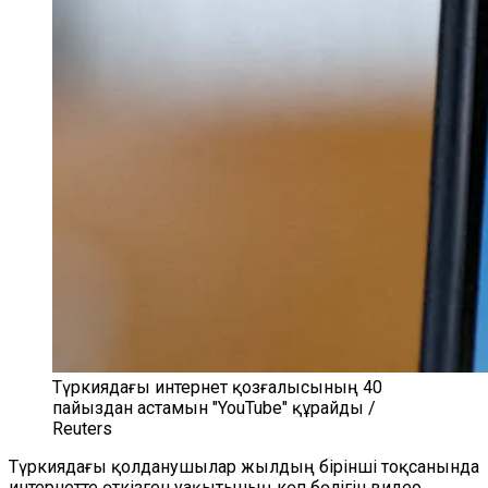
Түркиядағы интернет қозғалысының 40
пайыздан астамын "YouTube" құрайды /
Reuters
Түркиядағы қолданушылар жылдың бірінші тоқсанында
интернетте өткізген уақытының көп бөлігін видео