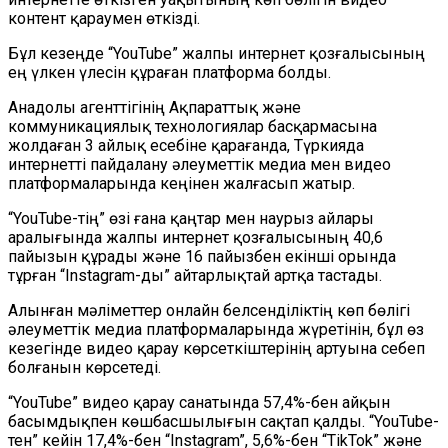
контент қараумен өткізді.
Бұл кезеңде “YouTube” жалпы интернет қозғалысының
ең үлкен үлесін құраған платформа болды.
Анадолы агенттігінің Ақпараттық және
коммуникациялық технологиялар басқармасына
жолдаған 3 айлық есебіне қарағанда, Түркияда
интернетті пайдалану әлеуметтік медиа мен видео
платформаларында кеңінен жалғасып жатыр.
“YouTube-тің” өзі ғана қаңтар мен наурыз айлары
аралығында жалпы интернет қозғалысының 40,6
пайызын құрады және 16 пайызбен екінші орында
тұрған “Instagram-ды” айтарлықтай артқа тастады.
Алынған мәліметтер онлайн белсенділіктің көп бөлігі
әлеуметтік медиа платформаларында жүретінін, бұл өз
кезегінде видео қарау көрсеткіштерінің артуына себеп
болғанын көрсетеді.
“YouTube” видео қарау санатында 57,4%-бен айқын
басымдықпен көшбасшылығын сақтап қалды. “YouTube-
тен” кейін 17,4%-бен “Instagram”, 5,6%-бен “TikTok” және