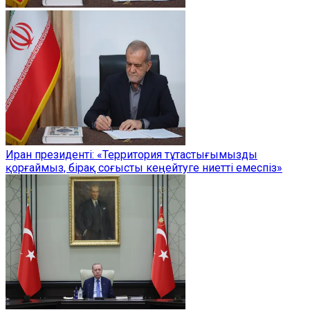
Иран президенті: «Территория тұтастығымызды
қорғаймыз, бірақ соғысты кеңейтуге ниетті емеспіз»