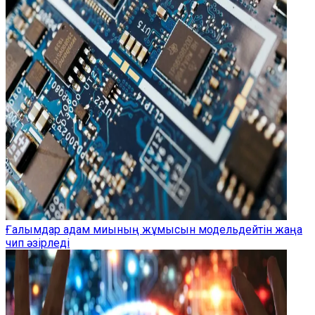
Ғалымдар адам миының жұмысын модельдейтін жаңа
чип әзірледі