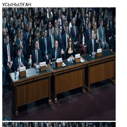
ҰСЫНЫЛҒАН