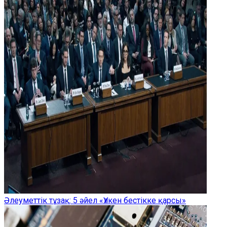
Әлеуметтік тұзақ: 5 әйел «Үлкен бестікке қарсы»