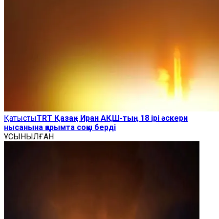
Қатысты
TRT Қазақ - Иран АҚШ-тың 18 ірі әскери
нысанына қарымта соққы берді
ҰСЫНЫЛҒАН