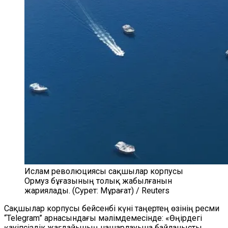
Ислам революциясы сақшылар корпусы
Ормуз бұғазының толық жабылғанын
жариялады. (Сурет: Мұрағат) / Reuters
Сақшылар корпусы бейсенбі күні таңертең өзінің ресми
“Telegram” арнасындағы мәлімдемесінде: «Өңірдегі
қауіпсіздік жағдайының нашарлауына байланысты