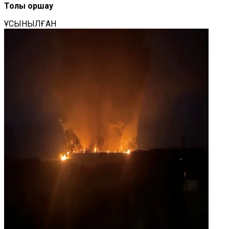
Толық қоршау
ҰСЫНЫЛҒАН