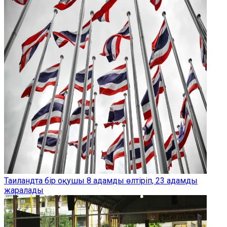
Таиландта бір оқушы 8 адамды өлтіріп, 23 адамды
жаралады