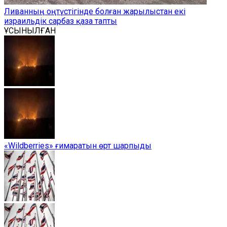
Ливанның оңтүстігінде болған жарылыстан екі
израильдік сарбаз қаза тапты
ҰСЫНЫЛҒАН
«Wildberries» ғимаратын өрт шарпыды