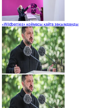
«Wildberries» қоймасы қайта зақымданды