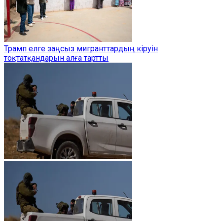
Трамп елге заңсыз мигранттардың кіруін
тоқтатқандарын алға тартты