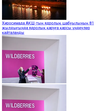
Хиросимада АҚШ-тың ядролық шабуылының 81
жылдығында ядролық қаруға қарсы үндеулер
қайталанды