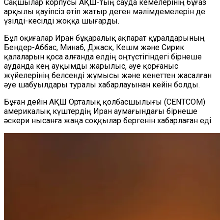
Сақшылар корпусы АҚШ-тың сауда кемелерінің бұғаз
арқылы қауіпсіз өтіп жатыр деген мәлімдемелерін де
үзілді-кесілді жоққа шығарды.
Бұл оқиғалар Иран бұқаралық ақпарат құралдарының
Бендер-Аббас, Минаб, Джаск, Кешм және Сирик
қалаларын қоса алғанда елдің оңтүстігіндегі бірнеше
ауданда кең ауқымды жарылыс, әуе қорғаныс
жүйелерінің белсенді жұмысы және кенеттен жасалған
әуе шабуылдары туралы хабарлауынан кейін болды.
Бұған дейін АҚШ Орталық қолбасшылығы (CENTCOM)
америкалық күштердің Иран аумағындағы бірнеше
әскери нысанға жаңа соққылар бергенін хабарлаған еді.