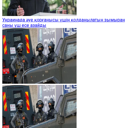
Украинада әуе қорғанысы үшін қолданылатын зымыран
саны үш есе азайды