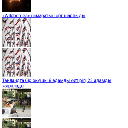
«Wildberries» ғимаратын өрт шарпыды
Таиландта бір оқушы 8 адамды өлтіріп, 23 адамды
жаралады