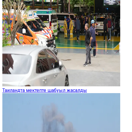
Таиландта мектепте шабуыл жасалды