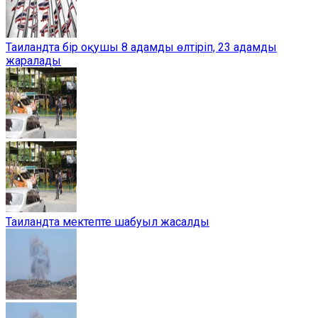
Таиландта бір оқушы 8 адамды өлтіріп, 23 адамды
жаралады
Таиландта мектепте шабуыл жасалды