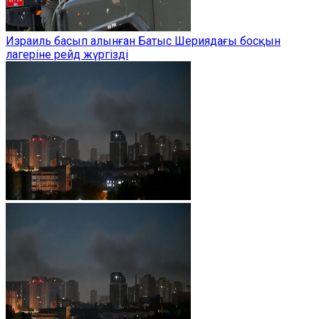
Израиль басып алынған Батыс Шериядағы босқын
лагеріне рейд жүргізді