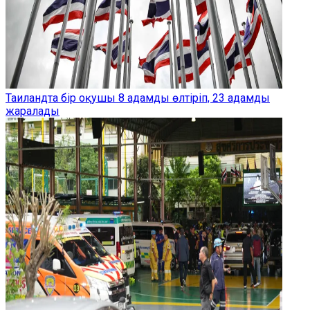
Таиландта бір оқушы 8 адамды өлтіріп, 23 адамды
жаралады