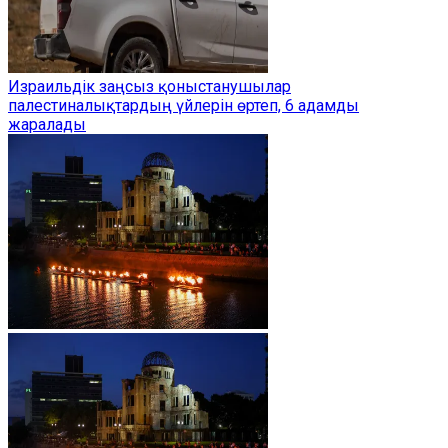
Израильдік заңсыз қоныстанушылар
палестиналықтардың үйлерін өртеп, 6 адамды
жаралады