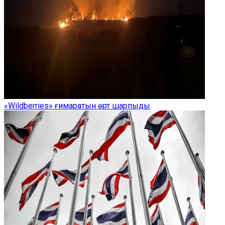
«Wildberries» ғимаратын өрт шарпыды