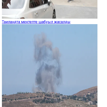
Таиландта мектепте шабуыл жасалды