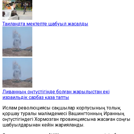
Таиландта мектепте шабуыл жасалды
Ливанның оңтүстігінде болған жарылыстан екі
израильдік сарбаз қаза тапты
Ислам революциясы сақшылар корпусының толық
қоршау туралы мәлімдемесі Вашингтонның Иранның
оңтүстігіндегі Хормозган провинциясына жасаған соңғы
шабуылдарынан кейін жарияланды.