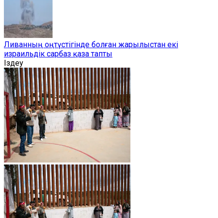
Ливанның оңтүстігінде болған жарылыстан екі
израильдік сарбаз қаза тапты
Іздеу