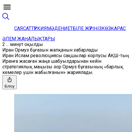
САЯСАТ
ТҮРКИЯ
МӘДЕНИЕТ
БІЛЕ ЖҮРІҢІЗ
КӨЗҚАРАС
ӘЛЕМ ЖАҢАЛЫҚТАРЫ
2 ... минут оқылды
Иран Ормуз бұғазын жапқанын хабарлады
Иран Ислам революциясы сақшылар корпусы АҚШ-тың
Иранға жасаған жаңа шабуылдарынан кейін
стратегиялық маңызы зор Ормуз бұғазының «барлық
кемелер үшін жабылғанын» жариялады.
Бөлісу