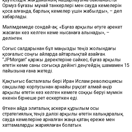
Ормуз бұғазы мұнай танкерлері мен сауда кемелерін
қоса алғанда, барлық кемелер үшін жабылды», – деп
хабарлады.
Мәлімдемеде сондай-ақ: «Бұғаз арқылы өтуге әрекет
жасаған кез келген кеме нысанаға алынады», –
делінген.
Соғыс салдарынан бұл маңызды теңіз жолындағы
қозғалыс соңғы айларда айтарлықтай азайған.
“JPMorgan” қаржы деректеріне сәйкес, бұғаз арқылы
өтетін кеме саны соғысқа дейінгі деңгейдің шамамен 15
пайызына ғана жетеді.
Қақтығыс басталғалы бері Иран Ислам революциясы
сақшылар корпусынан арнайы рұқсат алмай өңір
арқылы өтетін кез келген кемеге соққы беруі мүмкін
екенін бірнеше рет ескерткен еді.
Өткен айда элиталық әскери құрылым осы
стратегиялық теңіз дәлізі арқылы өтетін халықаралық
сауда кемелеріне арналған жаңа қатаң ереже мен
хаттамаларды жариялаған болатын.