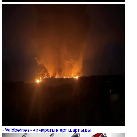
«Wildberries» ғимаратын өрт шарпыды