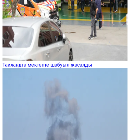
Таиландта мектепте шабуыл жасалды