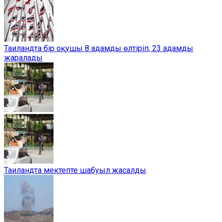
Таиландта бір оқушы 8 адамды өлтіріп, 23 адамды
жаралады
Таиландта мектепте шабуыл жасалды