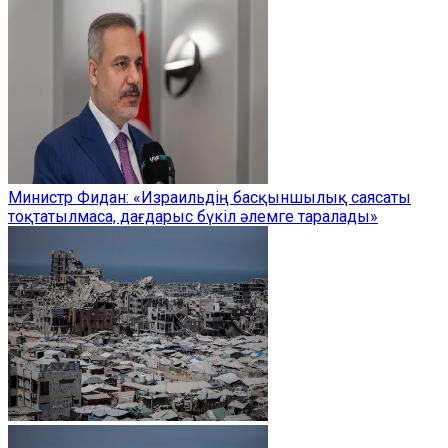
Министр Фидан: «Израильдің басқыншылық саясаты
тоқтатылмаса, дағдарыс бүкіл әлемге таралады»