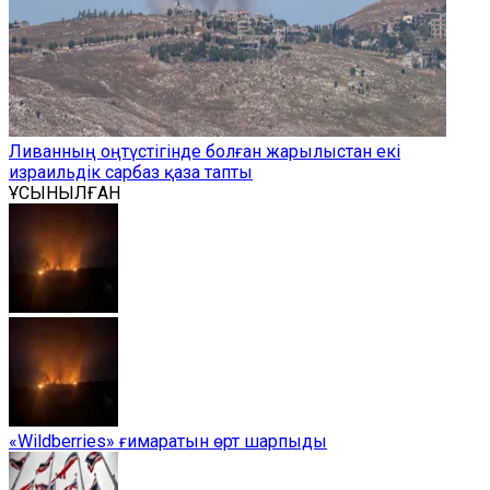
Ливанның оңтүстігінде болған жарылыстан екі
израильдік сарбаз қаза тапты
ҰСЫНЫЛҒАН
«Wildberries» ғимаратын өрт шарпыды