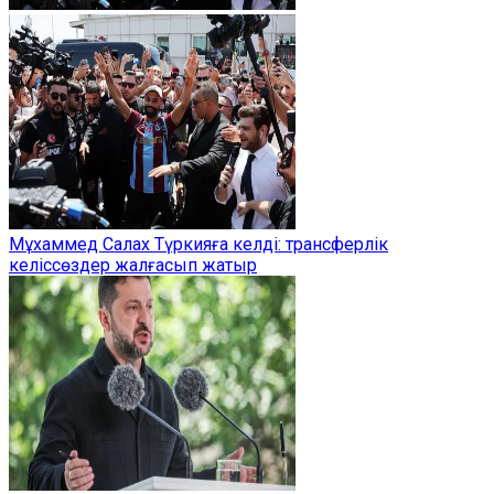
Мұхаммед Салах Түркияға келді: трансферлік
келіссөздер жалғасып жатыр