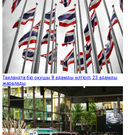
Таиландта бір оқушы 8 адамды өлтіріп, 23 адамды
жаралады