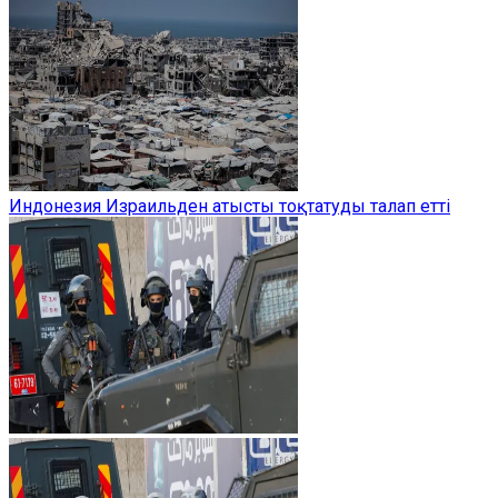
Индонезия Израильден атысты тоқтатуды талап етті