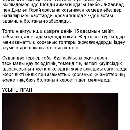
мәлімдемесінде Шенди аймағындағы Тайбе әл-Хаввад
пен Дим әл-Гарай арасына қатынаған кемеде әйелдер,
балалар мен қарттарды қоса алғанда 27-ден астам
адамның болғанын хабарлады.
Топтың айтуынша, қазірге дейін 15 адамның мәйіті
табылып, алты адам құтқарылған. Жергілікті тұрғындар
мен азаматтық қорғаныс топтары жоғалғандарды іздеу
жұмыстарын жалғастырып жатыр.
Судан дәрігерлер тобы бұл қайғылы оқиға өзен
тасымалы қауіпсіздігінің төмендігін, негізгі қауіпсіздік
шараларының жеткіліксіздігін және алғашқы сағаттарда
жергілікті билік пен азаматтық қорғаныс қызметтерінің
әрекетінің баяу болғанын көрсетті деп мәлімдеді.
ҰСЫНЫЛҒАН