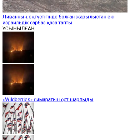
Ливанның оңтүстігінде болған жарылыстан екі
израильдік сарбаз қаза тапты
ҰСЫНЫЛҒАН
«Wildberries» ғимаратын өрт шарпыды