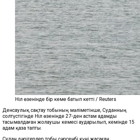
Ніл өзенінде бір кеме батып кетті / Reuters
Денсаулық сақтау тобының мәліметінше, Суданның
солтүстігінде Ніл өзенінде 27-ден астам адамды
тасымалдаған жолаушы кемесі аударылып, кемінде 15
адам қаза тапты.
Судан дәрігерлер тобы сәрсенбі күні жасаған