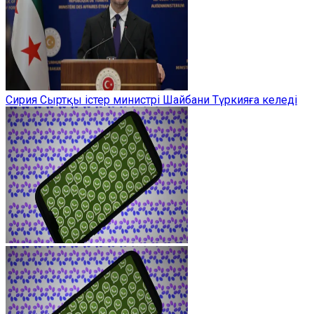
Сирия Сыртқы істер министрі Шайбани Түркияға келеді