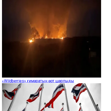
«Wildberries» ғимаратын өрт шарпыды