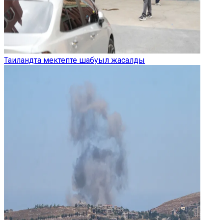
Таиландта мектепте шабуыл жасалды