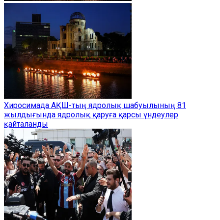
Хиросимада АҚШ-тың ядролық шабуылының 81
жылдығында ядролық қаруға қарсы үндеулер
қайталанды