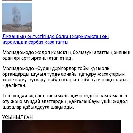
Ливанның оңтүстігінде болған жарылыстан екі
израильдік сарбаз қаза тапты
Мәлімдемеде жедел көмектің болмауы апаттың зиянын
одан әрі арттырғаны атап өтілді.
Мәлімдемеде «Судан дәрігерлер тобы құзырлы
органдарды шұғыл түрде арнайы құтқару жасақтарын
және іздеу-құтқару жабдықтарын жіберуге шақырады»,
- делінген.
Топ сондай-ақ өзен тасымалы қауіпсіздігін қамтамасыз
ету және мұндай апаттардың қайталанбауы үшін жедел
шаралар қабылдауға шақырды.
ҰСЫНЫЛҒАН