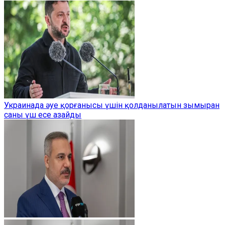
Украинада әуе қорғанысы үшін қолданылатын зымыран
саны үш есе азайды