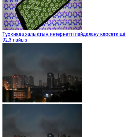
Түркияда халықтың интернетті пайдалану көрсеткіші ̶
92,3 пайыз