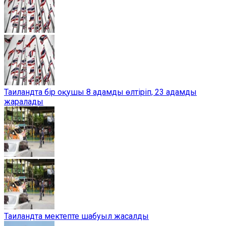
Таиландта бір оқушы 8 адамды өлтіріп, 23 адамды
жаралады
Таиландта мектепте шабуыл жасалды