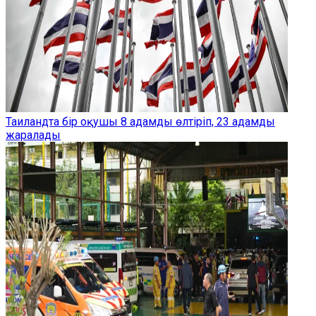
Таиландта бір оқушы 8 адамды өлтіріп, 23 адамды
жаралады