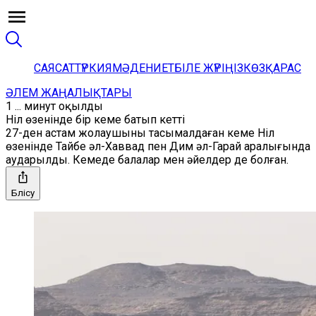
САЯСАТ
ТҮРКИЯ
МӘДЕНИЕТ
БІЛЕ ЖҮРІҢІЗ
КӨЗҚАРАС
ӘЛЕМ ЖАҢАЛЫҚТАРЫ
1 ... минут оқылды
Ніл өзенінде бір кеме батып кетті
27-ден астам жолаушыны тасымалдаған кеме Ніл
өзенінде Тайбе әл-Хаввад пен Дим әл-Гарай аралығында
аударылды. Кемеде балалар мен әйелдер де болған.
Бөлісу