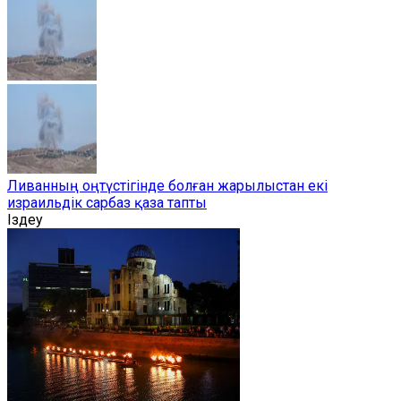
Ливанның оңтүстігінде болған жарылыстан екі
израильдік сарбаз қаза тапты
Іздеу