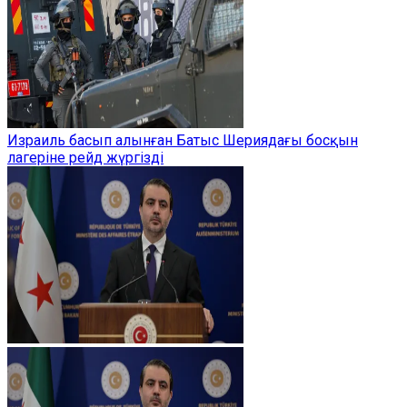
Израиль басып алынған Батыс Шериядағы босқын
лагеріне рейд жүргізді