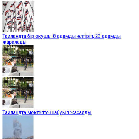
Таиландта бір оқушы 8 адамды өлтіріп, 23 адамды
жаралады
Таиландта мектепте шабуыл жасалды