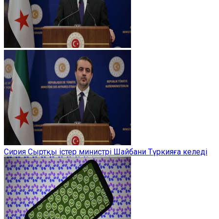
Сирия Сыртқы істер министрі Шайбани Түркияға келеді