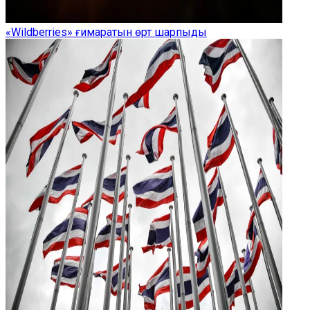
«Wildberries» ғимаратын өрт шарпыды