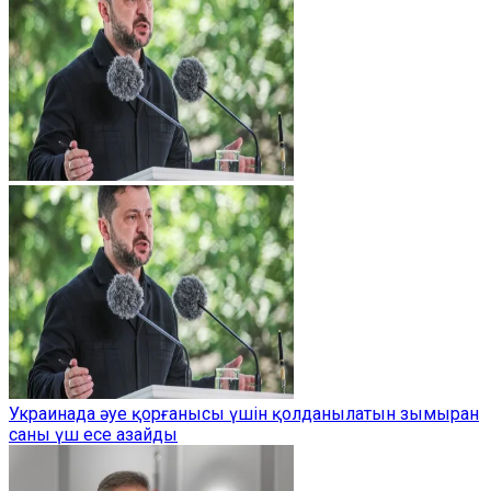
Украинада әуе қорғанысы үшін қолданылатын зымыран
саны үш есе азайды