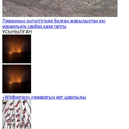
Ливанның оңтүстігінде болған жарылыстан екі
израильдік сарбаз қаза тапты
ҰСЫНЫЛҒАН
«Wildberries» ғимаратын өрт шарпыды