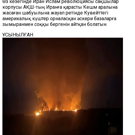
Өз кезегінде Иран Ислам революциясы сақшылар
корпусы АҚШ-тың Иранға қарасты Кешм аралына
жасаған шабуылына жауап ретінде Кувейттегі
америкалық күштер орналасқан әскери базаларға
зымыранмен соққы бергенін айтқан болатын.
ҰСЫНЫЛҒАН