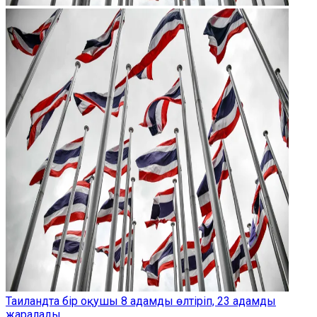
Таиландта бір оқушы 8 адамды өлтіріп, 23 адамды
жаралады