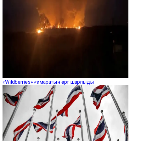
«Wildberries» ғимаратын өрт шарпыды