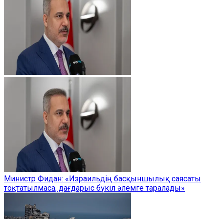
Министр Фидан: «Израильдің басқыншылық саясаты
тоқтатылмаса, дағдарыс бүкіл әлемге таралады»