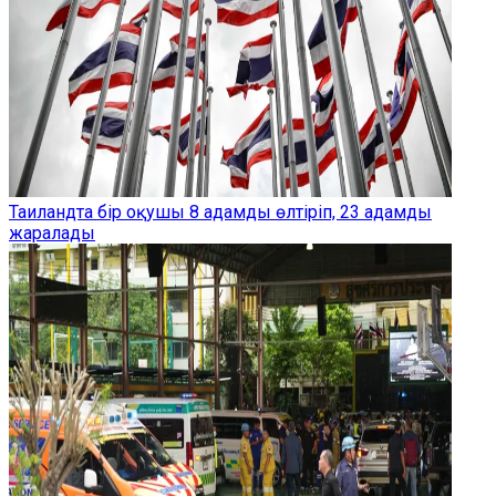
Таиландта бір оқушы 8 адамды өлтіріп, 23 адамды
жаралады