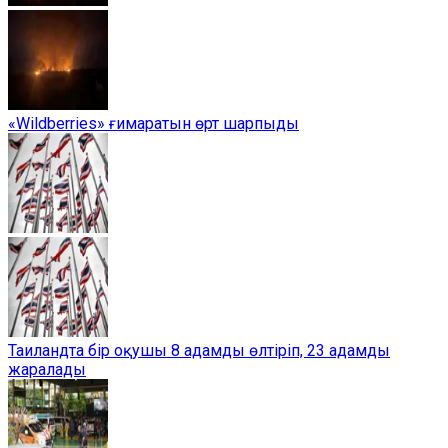
«Wildberries» ғимаратын өрт шарпыды
Таиландта бір оқушы 8 адамды өлтіріп, 23 адамды
жаралады