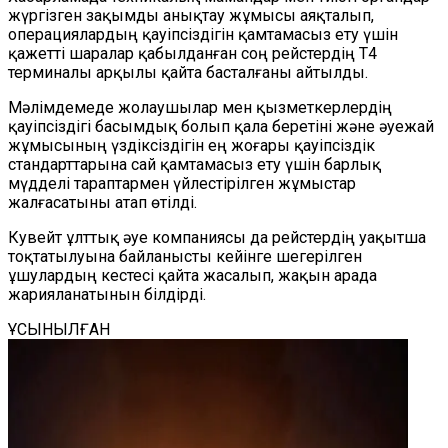
жүргізген зақымды анықтау жұмысы аяқталып,
операциялардың қауіпсіздігін қамтамасыз ету үшін
қажетті шаралар қабылданған соң рейстердің T4
терминалы арқылы қайта басталғаны айтылды.
Мәлімдемеде жолаушылар мен қызметкерлердің
қауіпсіздігі басымдық болып қала беретіні және әуежай
жұмысының үздіксіздігін ең жоғары қауіпсіздік
стандарттарына сай қамтамасыз ету үшін барлық
мүдделі тараптармен үйлестірілген жұмыстар
жалғасатыны атап өтілді.
Кувейт ұлттық әуе компаниясы да рейстердің уақытша
тоқтатылуына байланысты кейінге шегерілген
ұшулардың кестесі қайта жасалып, жақын арада
жарияланатынын білдірді.
ҰСЫНЫЛҒАН