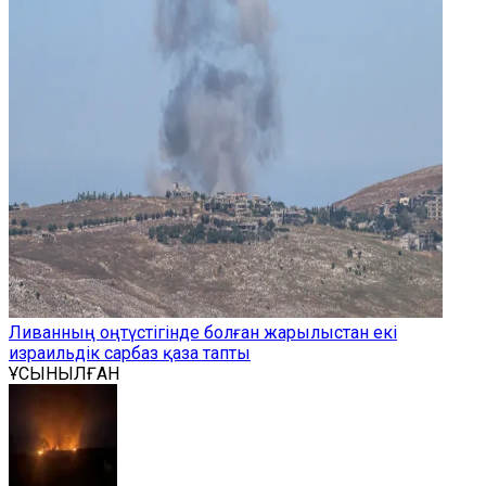
Ливанның оңтүстігінде болған жарылыстан екі
израильдік сарбаз қаза тапты
ҰСЫНЫЛҒАН