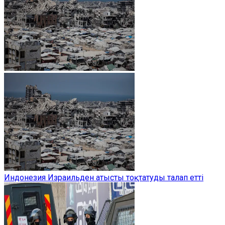
Индонезия Израильден атысты тоқтатуды талап етті