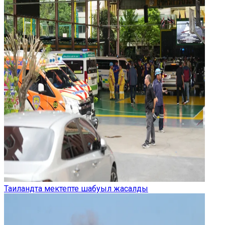
Таиландта мектепте шабуыл жасалды