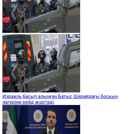
Израиль басып алынған Батыс Шериядағы босқын
лагеріне рейд жүргізді