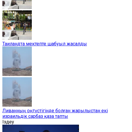
Таиландта мектепте шабуыл жасалды
Ливанның оңтүстігінде болған жарылыстан екі
израильдік сарбаз қаза тапты
Іздеу