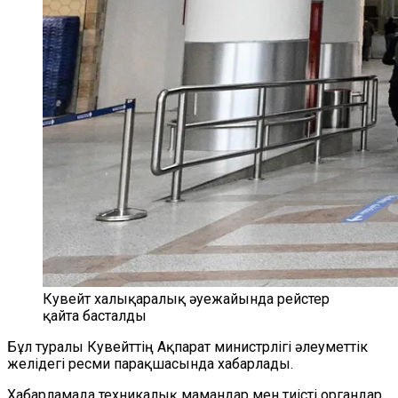
Кувейт халықаралық әуежайында рейстер
қайта басталды
Бұл туралы Кувейттің Ақпарат министрлігі әлеуметтік
желідегі ресми парақшасында хабарлады.
Хабарламада техникалық мамандар мен тиісті органдар