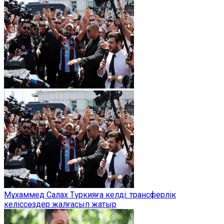
Мұхаммед Салах Түркияға келді: трансферлік
келіссөздер жалғасып жатыр