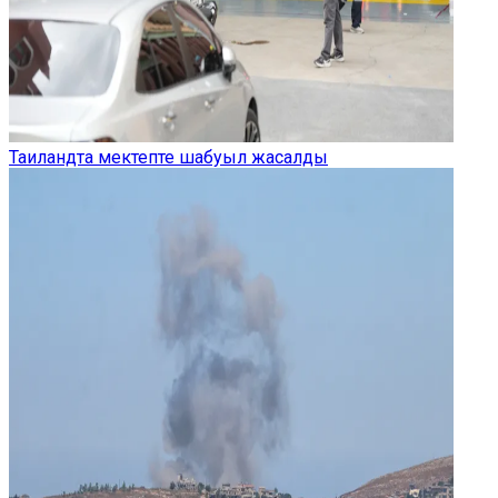
Таиландта мектепте шабуыл жасалды