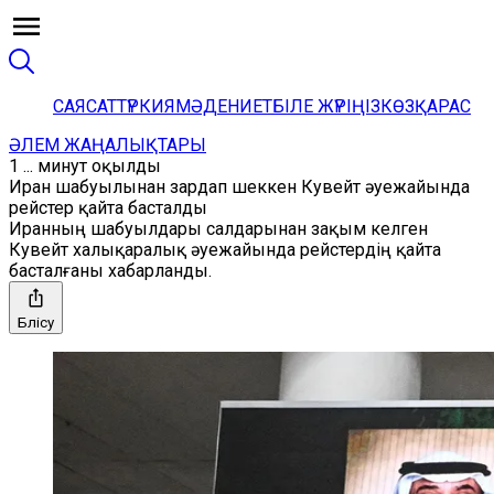
САЯСАТ
ТҮРКИЯ
МӘДЕНИЕТ
БІЛЕ ЖҮРІҢІЗ
КӨЗҚАРАС
ӘЛЕМ ЖАҢАЛЫҚТАРЫ
1 ... минут оқылды
Иран шабуылынан зардап шеккен Кувейт әуежайында
рейстер қайта басталды
Иранның шабуылдары салдарынан зақым келген
Кувейт халықаралық әуежайында рейстердің қайта
басталғаны хабарланды.
Бөлісу