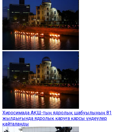
Хиросимада АҚШ-тың ядролық шабуылының 81
жылдығында ядролық қаруға қарсы үндеулер
қайталанды