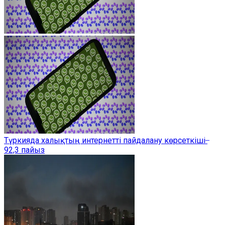
Түркияда халықтың интернетті пайдалану көрсеткіші ̶
92,3 пайыз