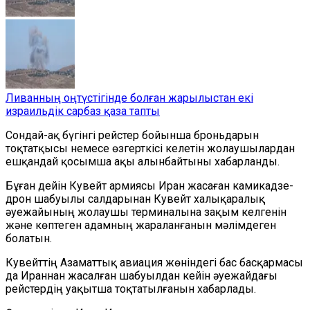
Ливанның оңтүстігінде болған жарылыстан екі
израильдік сарбаз қаза тапты
Сондай-ақ бүгінгі рейстер бойынша броньдарын
тоқтатқысы немесе өзгерткісі келетін жолаушылардан
ешқандай қосымша ақы алынбайтыны хабарланды.
Бұған дейін Кувейт армиясы Иран жасаған камикадзе-
дрон шабуылы салдарынан Кувейт халықаралық
әуежайының жолаушы терминалына зақым келгенін
және көптеген адамның жараланғанын мәлімдеген
болатын.
Кувейттің Азаматтық авиация жөніндегі бас басқармасы
да Ираннан жасалған шабуылдан кейін әуежайдағы
рейстердің уақытша тоқтатылғанын хабарлады.