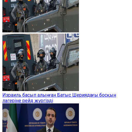
Израиль басып алынған Батыс Шериядағы босқын
лагеріне рейд жүргізді