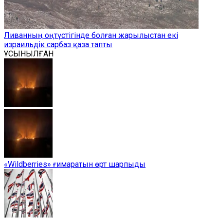
Ливанның оңтүстігінде болған жарылыстан екі
израильдік сарбаз қаза тапты
ҰСЫНЫЛҒАН
«Wildberries» ғимаратын өрт шарпыды