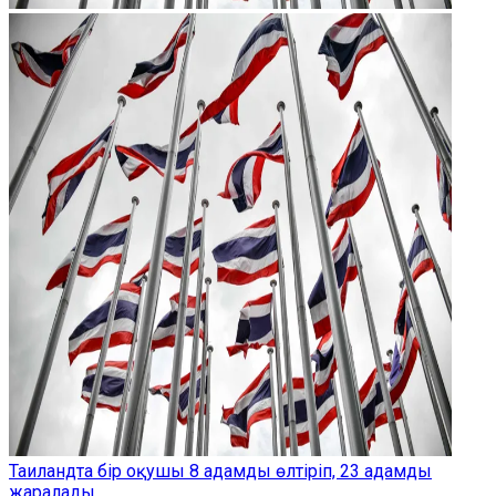
Таиландта бір оқушы 8 адамды өлтіріп, 23 адамды
жаралады