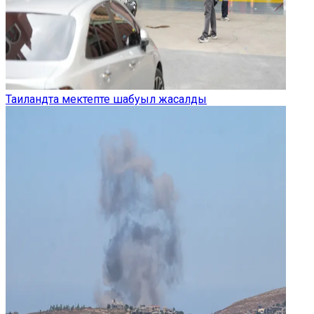
Таиландта мектепте шабуыл жасалды