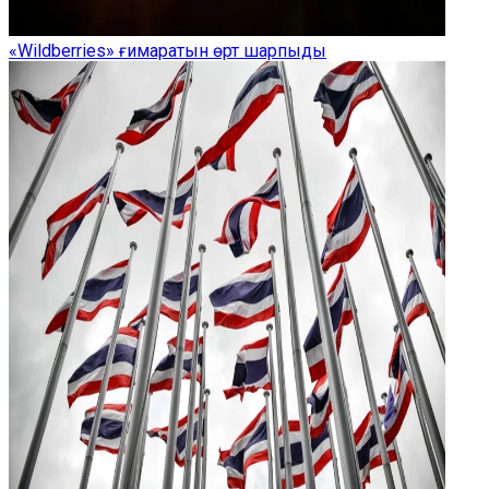
«Wildberries» ғимаратын өрт шарпыды