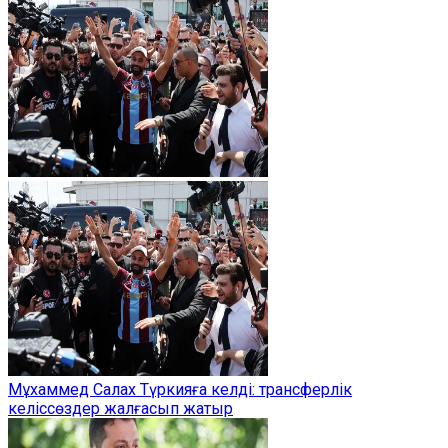
Мұхаммед Салах Түркияға келді: трансферлік
келіссөздер жалғасып жатыр