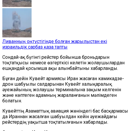
Ливанның оңтүстігінде болған жарылыстан екі
израильдік сарбаз қаза тапты
Сондай-ақ бүгінгі рейстер бойынша броньдарын
тоқтатқысы немесе өзгерткісі келетін жолаушылардан
ешқандай қосымша ақы алынбайтыны хабарланды.
Бұған дейін Кувейт армиясы Иран жасаған камикадзе-
дрон шабуылы салдарынан Кувейт халықаралық
әуежайының жолаушы терминалына зақым келгенін
және көптеген адамның жараланғанын мәлімдеген
болатын.
Кувейттің Азаматтық авиация жөніндегі бас басқармасы
да Ираннан жасалған шабуылдан кейін әуежайдағы
рейстердің уақытша тоқтатылғанын хабарлады.