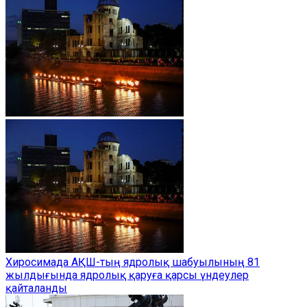
Хиросимада АҚШ-тың ядролық шабуылының 81
жылдығында ядролық қаруға қарсы үндеулер
қайталанды