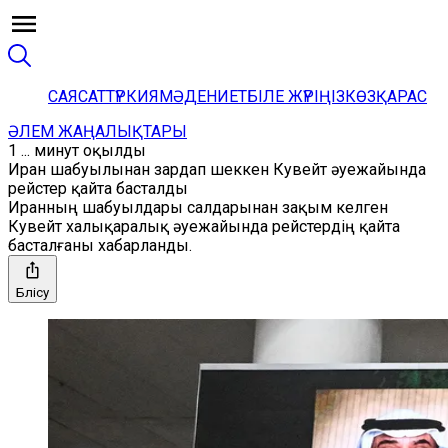
САЯСАТ
ТҮРКИЯ
МӘДЕНИЕТ
БІЛЕ ЖҮРІҢІЗ
КӨЗҚАРАС
ӘЛЕМ ЖАҢАЛЫҚТАРЫ
1 ... минут оқылды
Иран шабуылынан зардап шеккен Кувейт әуежайында
рейстер қайта басталды
Иранның шабуылдары салдарынан зақым келген
Кувейт халықаралық әуежайында рейстердің қайта
басталғаны хабарланды.
Бөлісу