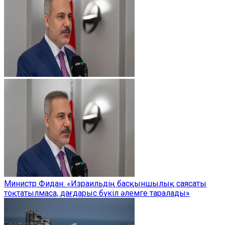
Министр Фидан: «Израильдің басқыншылық саясаты
тоқтатылмаса, дағдарыс бүкіл әлемге таралады»