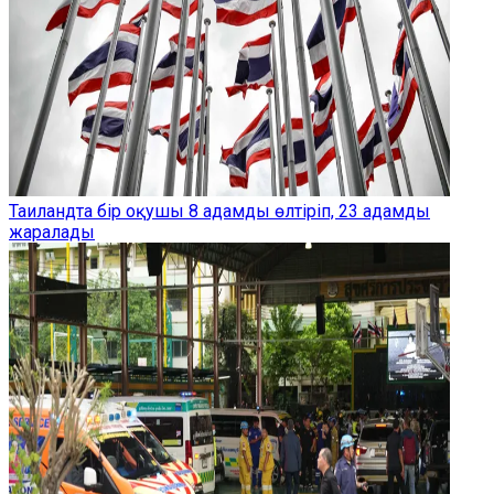
Таиландта бір оқушы 8 адамды өлтіріп, 23 адамды
жаралады