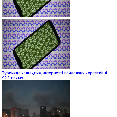
Түркияда халықтың интернетті пайдалану көрсеткіші ̶
92,3 пайыз