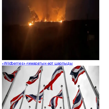
«Wildberries» ғимаратын өрт шарпыды