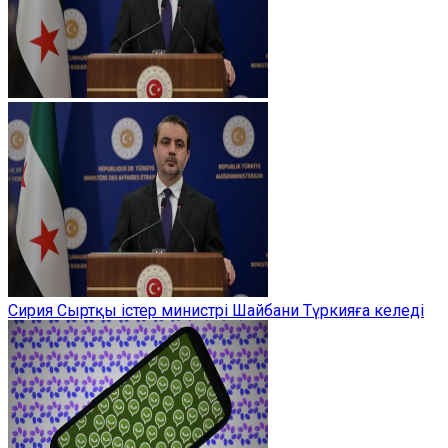
Сирия Сыртқы істер министрі Шайбани Түркияға келеді