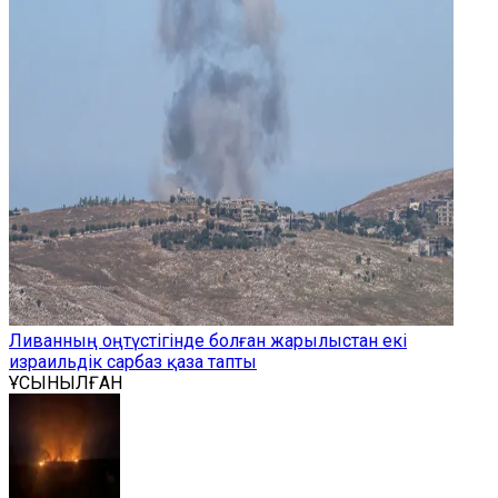
Ливанның оңтүстігінде болған жарылыстан екі
израильдік сарбаз қаза тапты
ҰСЫНЫЛҒАН