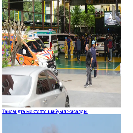
Таиландта мектепте шабуыл жасалды