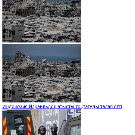
Индонезия Израильден атысты тоқтатуды талап етті