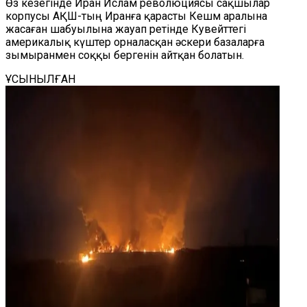
Өз кезегінде Иран Ислам революциясы сақшылар
корпусы АҚШ-тың Иранға қарасты Кешм аралына
жасаған шабуылына жауап ретінде Кувейттегі
америкалық күштер орналасқан әскери базаларға
зымыранмен соққы бергенін айтқан болатын.
ҰСЫНЫЛҒАН