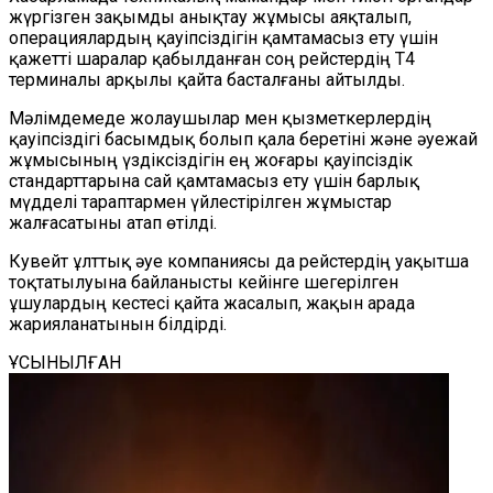
жүргізген зақымды анықтау жұмысы аяқталып,
операциялардың қауіпсіздігін қамтамасыз ету үшін
қажетті шаралар қабылданған соң рейстердің T4
терминалы арқылы қайта басталғаны айтылды.
Мәлімдемеде жолаушылар мен қызметкерлердің
қауіпсіздігі басымдық болып қала беретіні және әуежай
жұмысының үздіксіздігін ең жоғары қауіпсіздік
стандарттарына сай қамтамасыз ету үшін барлық
мүдделі тараптармен үйлестірілген жұмыстар
жалғасатыны атап өтілді.
Кувейт ұлттық әуе компаниясы да рейстердің уақытша
тоқтатылуына байланысты кейінге шегерілген
ұшулардың кестесі қайта жасалып, жақын арада
жарияланатынын білдірді.
ҰСЫНЫЛҒАН