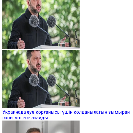
Украинада әуе қорғанысы үшін қолданылатын зымыран
саны үш есе азайды