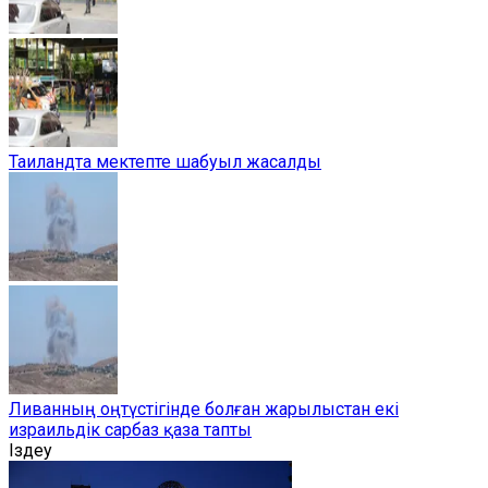
Таиландта мектепте шабуыл жасалды
Ливанның оңтүстігінде болған жарылыстан екі
израильдік сарбаз қаза тапты
Іздеу