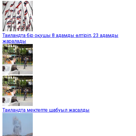
Таиландта бір оқушы 8 адамды өлтіріп, 23 адамды
жаралады
Таиландта мектепте шабуыл жасалды