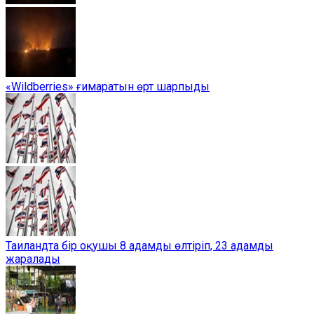
«Wildberries» ғимаратын өрт шарпыды
Таиландта бір оқушы 8 адамды өлтіріп, 23 адамды
жаралады