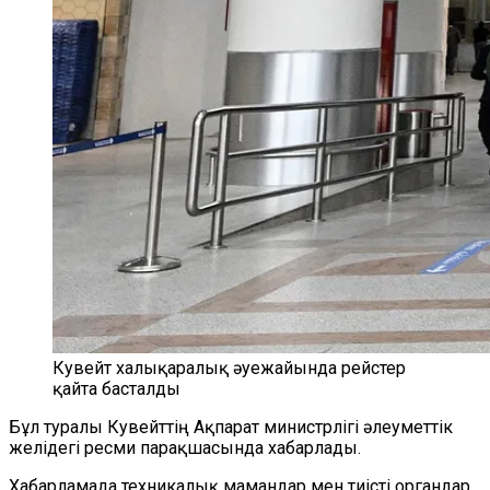
Кувейт халықаралық әуежайында рейстер
қайта басталды
Бұл туралы Кувейттің Ақпарат министрлігі әлеуметтік
желідегі ресми парақшасында хабарлады.
Хабарламада техникалық мамандар мен тиісті органдар