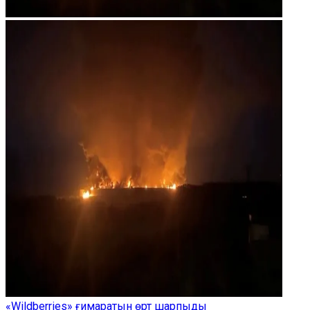
«Wildberries» ғимаратын өрт шарпыды