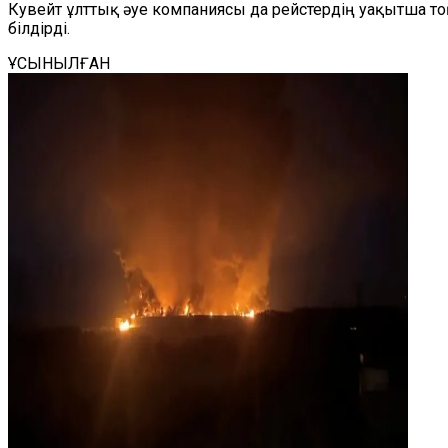
Кувейт ұлттық әуе компаниясы да рейстердің уақытша т
білдірді.
ҰСЫНЫЛҒАН