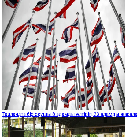
Таиландта бір оқушы 8 адамды өлтіріп, 23 адамды жарал