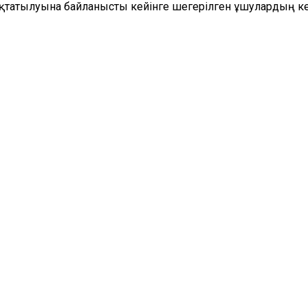
оқтатылуына байланысты кейінге шегерілген ұшулардың к