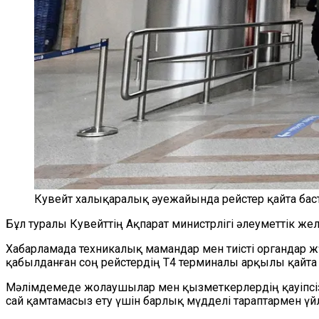
Кувейт халықаралық әуежайында рейстер қайта ба
Бұл туралы Кувейттің Ақпарат министрлігі әлеуметтік же
Хабарламада техникалық мамандар мен тиісті органдар ж
қабылданған соң рейстердің T4 терминалы арқылы қайта
Мәлімдемеде жолаушылар мен қызметкерлердің қауіпсізд
сай қамтамасыз ету үшін барлық мүдделі тараптармен үйл