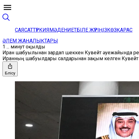
САЯСАТ
ТҮРКИЯ
МӘДЕНИЕТ
БІЛЕ ЖҮРІҢІЗ
КӨЗҚАРАС
ӘЛЕМ ЖАҢАЛЫҚТАРЫ
1 ... минут оқылды
Иран шабуылынан зардап шеккен Кувейт әуежайында рей
Иранның шабуылдары салдарынан зақым келген Кувейт х
Бөлісу