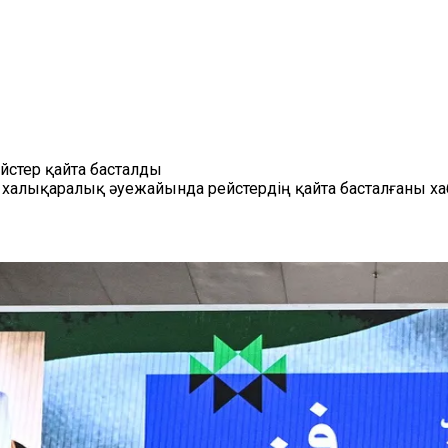
стер қайта басталды
алықаралық әуежайында рейстердің қайта басталғаны ха