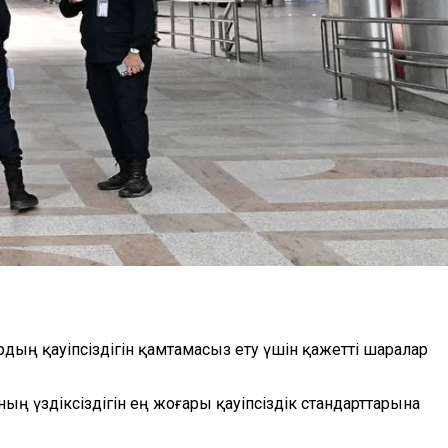
ың қауіпсіздігін қамтамасыз ету үшін қажетті шаралар
 үздіксіздігін ең жоғары қауіпсіздік стандарттарына