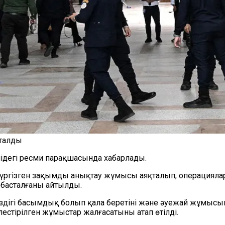
сталды
лідегі ресми парақшасында хабарлады.
үргізген зақымды анықтау жұмысы аяқталып, операциялард
 басталғаны айтылды.
ігі басымдық болып қала беретіні және әуежай жұмысының
естірілген жұмыстар жалғасатыны атап өтілді.