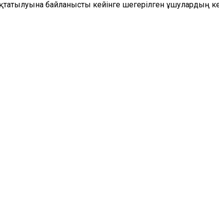
оқтатылуына байланысты кейінге шегерілген ұшулардың к