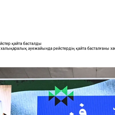
стер қайта басталды
алықаралық әуежайында рейстердің қайта басталғаны ха