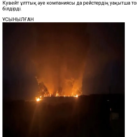
Кувейт ұлттық әуе компаниясы да рейстердің уақытша т
білдірді.
ҰСЫНЫЛҒАН