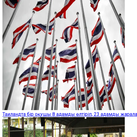
Таиландта бір оқушы 8 адамды өлтіріп, 23 адамды жарал