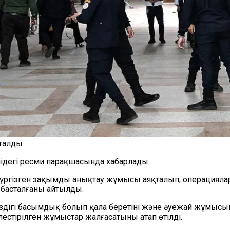
сталды
лідегі ресми парақшасында хабарлады.
үргізген зақымды анықтау жұмысы аяқталып, операциялард
 басталғаны айтылды.
ігі басымдық болып қала беретіні және әуежай жұмысының
естірілген жұмыстар жалғасатыны атап өтілді.