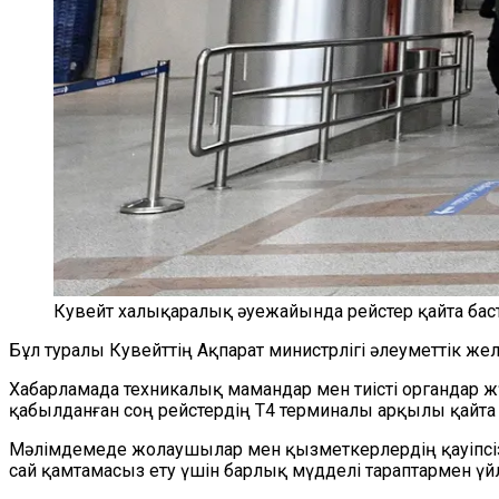
Кувейт халықаралық әуежайында рейстер қайта ба
Бұл туралы Кувейттің Ақпарат министрлігі әлеуметтік же
Хабарламада техникалық мамандар мен тиісті органдар ж
қабылданған соң рейстердің T4 терминалы арқылы қайта
Мәлімдемеде жолаушылар мен қызметкерлердің қауіпсізд
сай қамтамасыз ету үшін барлық мүдделі тараптармен үйл