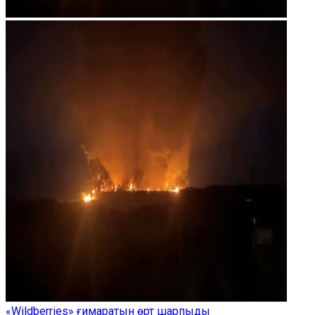
«Wildberries» ғимаратын өрт шарпыды