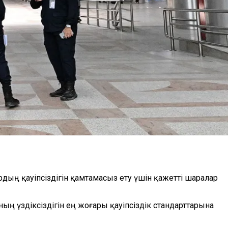
ың қауіпсіздігін қамтамасыз ету үшін қажетті шаралар
 үздіксіздігін ең жоғары қауіпсіздік стандарттарына