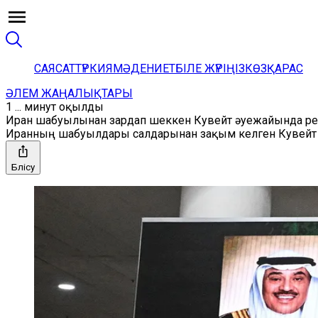
САЯСАТ
ТҮРКИЯ
МӘДЕНИЕТ
БІЛЕ ЖҮРІҢІЗ
КӨЗҚАРАС
ӘЛЕМ ЖАҢАЛЫҚТАРЫ
1 ... минут оқылды
Иран шабуылынан зардап шеккен Кувейт әуежайында рей
Иранның шабуылдары салдарынан зақым келген Кувейт х
Бөлісу