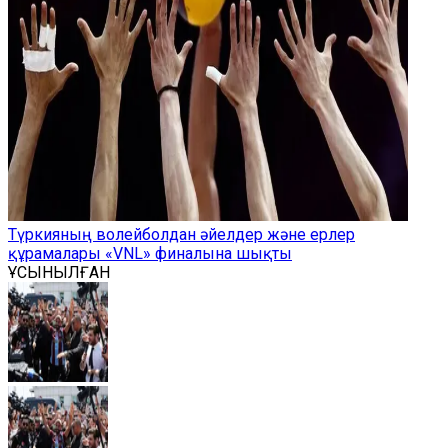
Түркияның волейболдан әйелдер және ерлер
құрамалары «VNL» финалына шықты
ҰСЫНЫЛҒАН