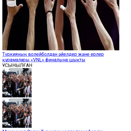
Түркияның волейболдан әйелдер және ерлер
құрамалары «VNL» финалына шықты
ҰСЫНЫЛҒАН