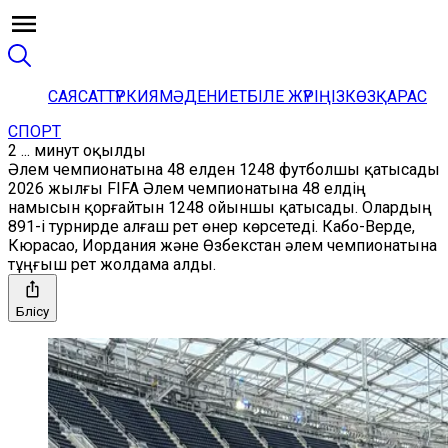
САЯСАТ
ТҮРКИЯ
МӘДЕНИЕТ
БІЛЕ ЖҮРІҢІЗ
КӨЗҚАРАС
СПОРТ
2 ... минут оқылды
Әлем чемпионатына 48 елден 1248 футболшы қатысады
2026 жылғы FIFA Әлем чемпионатына 48 елдің
намысын қорғайтын 1248 ойыншы қатысады. Олардың
891-і турнирде алғаш рет өнер көрсетеді. Кабо-Верде,
Кюрасао, Иордания және Өзбекстан әлем чемпионатына
тұңғыш рет жолдама алды.
Бөлісу