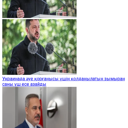
Украинада әуе қорғанысы үшін қолданылатын зымыран
саны үш есе азайды