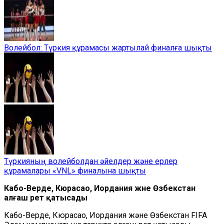
Волейбол: Түркия құрамасы жартылай финалға шықты
Түркияның волейболдан әйелдер және ерлер
құрамалары «VNL» финалына шықты
Кабо-Верде, Кюрасао, Иордания және Өзбекстан
алғаш рет қатысады
Кабо-Верде, Кюрасао, Иордания және Өзбекстан FIFA