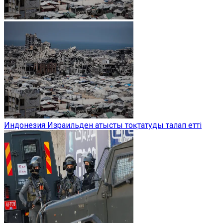
Индонезия Израильден атысты тоқтатуды талап етті