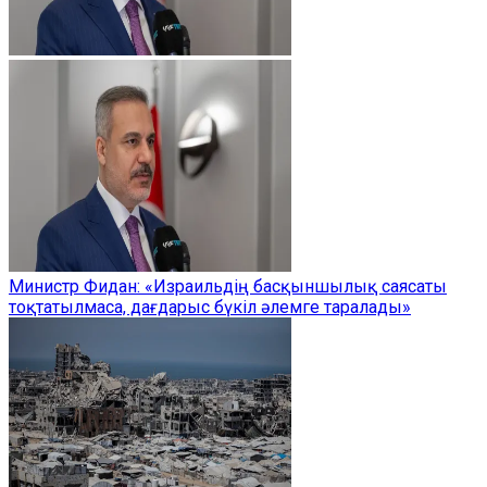
Министр Фидан: «Израильдің басқыншылық саясаты
тоқтатылмаса, дағдарыс бүкіл әлемге таралады»