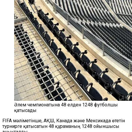
Әлем чемпионатына 48 елден 1248 футболшы
қатысады
FIFA мәліметінше, АҚШ, Канада және Мексикада өтетін
турнирге қатысатын 48 құраманың 1248 ойыншысы
анықталды.