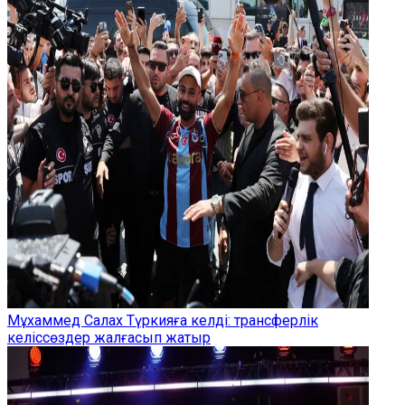
Мұхаммед Салах Түркияға келді: трансферлік
келіссөздер жалғасып жатыр