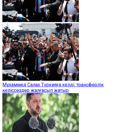
Мұхаммед Салах Түркияға келді: трансферлік
келіссөздер жалғасып жатыр