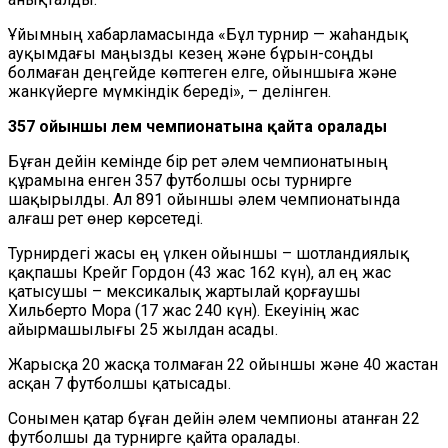
Ұйымның хабарламасында «Бұл турнир — жаһандық
ауқымдағы маңызды кезең және бұрын-соңды
болмаған деңгейде көптеген елге, ойыншыға және
жанкүйерге мүмкіндік береді», – делінген.
357 ойыншы әлем чемпионатына қайта оралады
Бұған дейін кемінде бір рет әлем чемпионатының
құрамына енген 357 футболшы осы турнирге
шақырылды. Ал 891 ойыншы әлем чемпионатында
алғаш рет өнер көрсетеді.
Турнирдегі жасы ең үлкен ойыншы – шотландиялық
қақпашы Крейг Гордон (43 жас 162 күн), ал ең жас
қатысушы – мексикалық жартылай қорғаушы
Хильберто Мора (17 жас 240 күн). Екеуінің жас
айырмашылығы 25 жылдан асады.
Жарысқа 20 жасқа толмаған 22 ойыншы және 40 жастан
асқан 7 футболшы қатысады.
Сонымен қатар бұған дейін әлем чемпионы атанған 22
футболшы да турнирге қайта оралады.