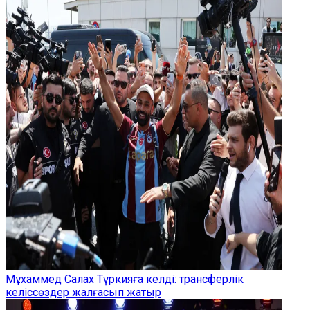
Мұхаммед Салах Түркияға келді: трансферлік
келіссөздер жалғасып жатыр