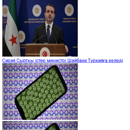
Сирия Сыртқы істер министрі Шайбани Түркияға келеді