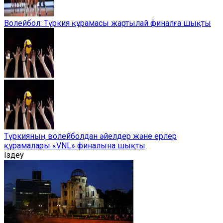
Волейбол: Түркия құрамасы жартылай финалға шықты
Түркияның волейболдан әйелдер және ерлер
құрамалары «VNL» финалына шықты
Іздеу