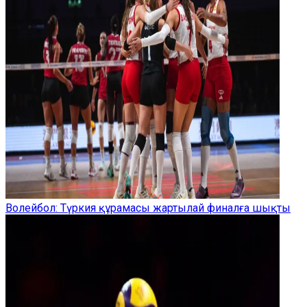
Волейбол: Түркия құрамасы жартылай финалға шықты