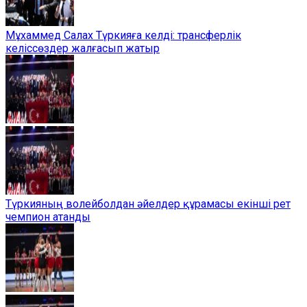
Мұхаммед Салах Түркияға келді: трансферлік
келіссөздер жалғасып жатыр
Түркияның волейболдан әйелдер құрамасы екінші рет
чемпион атанды