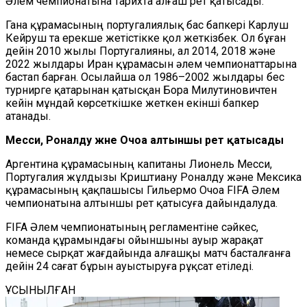
Әлем чемпионатына тарихта алғаш рет қатысады.
Гана құрамасының португалиялық бас бапкері Карлуш
Кейруш та ерекше жетістікке қол жеткізбек. Ол бұған
дейін 2010 жылы Португалияны, ал 2014, 2018 және
2022 жылдары Иран құрамасын әлем чемпионаттарына
бастап барған. Осылайша ол 1986–2002 жылдары бес
турнирге қатарынан қатысқан Бора Милутиновичтен
кейін мұндай көрсеткішке жеткен екінші бапкер
атанады.
Месси, Роналду және Очоа алтыншы рет қатысады
Аргентина құрамасының капитаны Лионель Месси,
Португалия жұлдызы Криштиану Роналду және Мексика
құрамасының қақпашысы Гильермо Очоа FIFA Әлем
чемпионатына алтыншы рет қатысуға дайындалуда.
FIFA Әлем чемпионатының регламентіне сәйкес,
команда құрамындағы ойыншыны ауыр жарақат
немесе сырқат жағдайында алғашқы матч басталғанға
дейін 24 сағат бұрын ауыстыруға рұқсат етіледі.
ҰСЫНЫЛҒАН