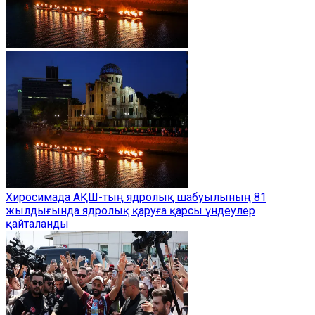
Хиросимада АҚШ-тың ядролық шабуылының 81
жылдығында ядролық қаруға қарсы үндеулер
қайталанды