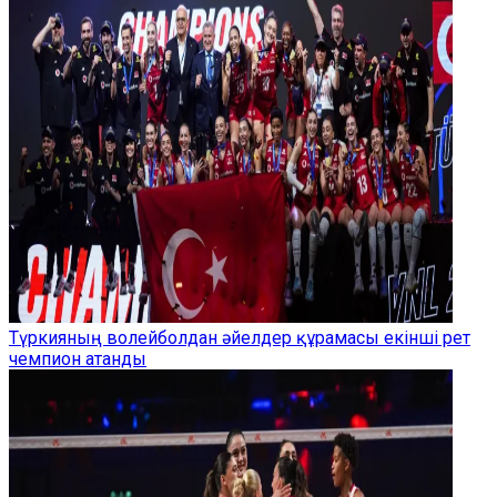
Түркияның волейболдан әйелдер құрамасы екінші рет
чемпион атанды