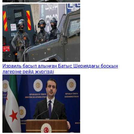
Израиль басып алынған Батыс Шериядағы босқын
лагеріне рейд жүргізді