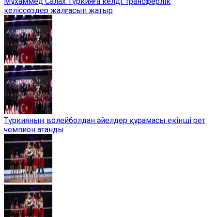
Мұхаммед Салах Түркияға келді: трансферлік
келіссөздер жалғасып жатыр
Түркияның волейболдан әйелдер құрамасы екінші рет
чемпион атанды