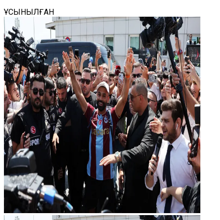
ҰСЫНЫЛҒАН