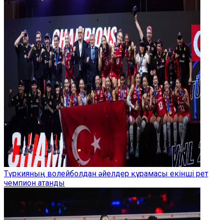
Түркияның волейболдан әйелдер құрамасы екінші рет
чемпион атанды