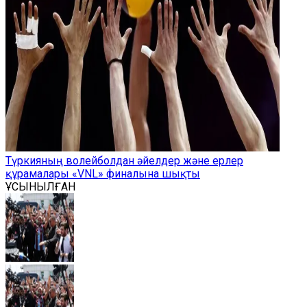
Түркияның волейболдан әйелдер және ерлер
құрамалары «VNL» финалына шықты
ҰСЫНЫЛҒАН