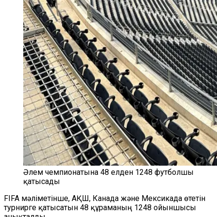
Әлем чемпионатына 48 елден 1248 футболшы
қатысады
FIFA мәліметінше, АҚШ, Канада және Мексикада өтетін
турнирге қатысатын 48 құраманың 1248 ойыншысы
анықталды.