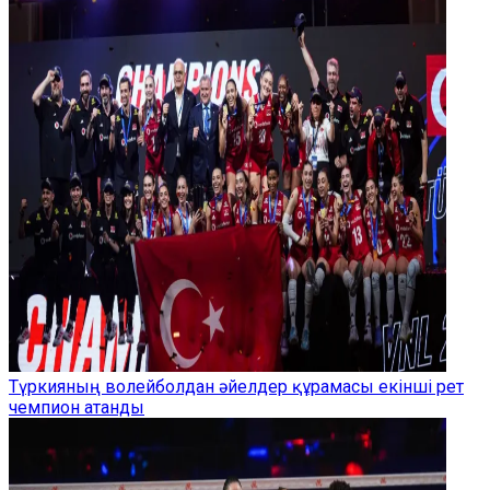
Түркияның волейболдан әйелдер құрамасы екінші рет
чемпион атанды