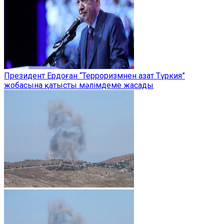
Президент Ердоған “Терроризмнен азат Түркия”
жобасына қатысты мәлімдеме жасады