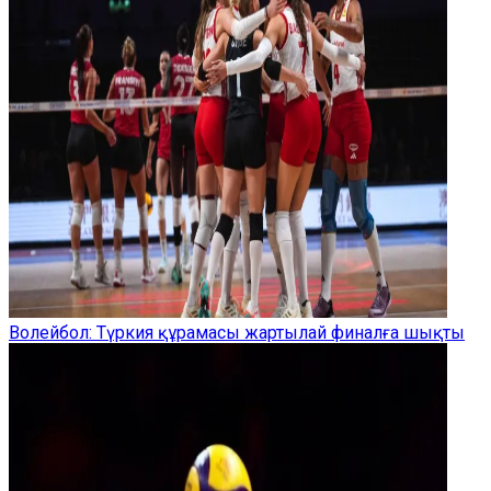
Волейбол: Түркия құрамасы жартылай финалға шықты