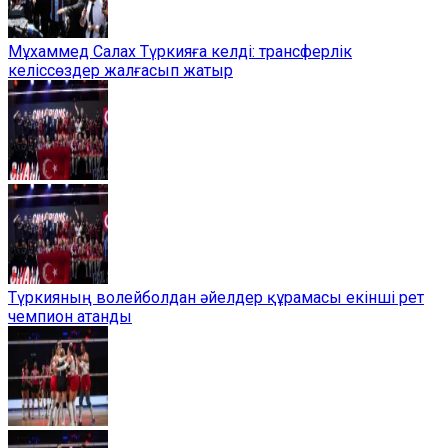
Мұхаммед Салах Түркияға келді: трансферлік
келіссөздер жалғасып жатыр
Түркияның волейболдан әйелдер құрамасы екінші рет
чемпион атанды