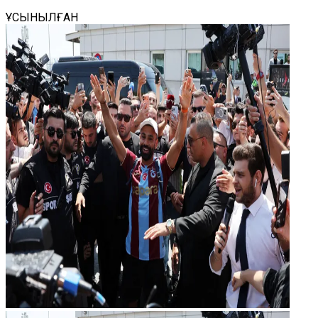
ҰСЫНЫЛҒАН