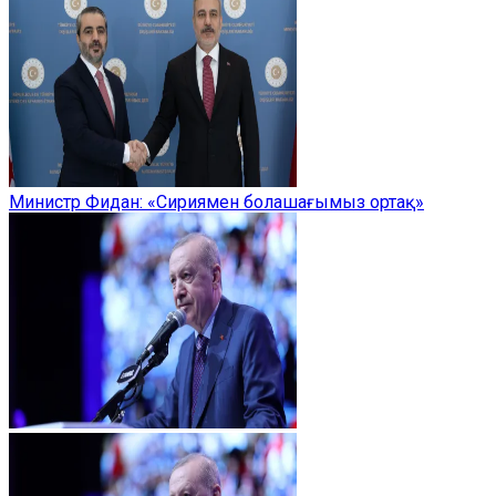
Министр Фидан: «Сириямен болашағымыз ортақ»