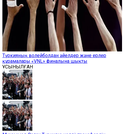
Түркияның волейболдан әйелдер және ерлер
құрамалары «VNL» финалына шықты
ҰСЫНЫЛҒАН