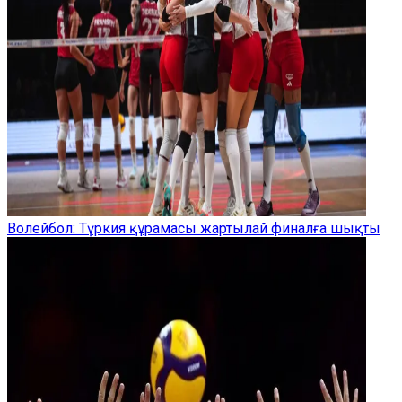
Волейбол: Түркия құрамасы жартылай финалға шықты