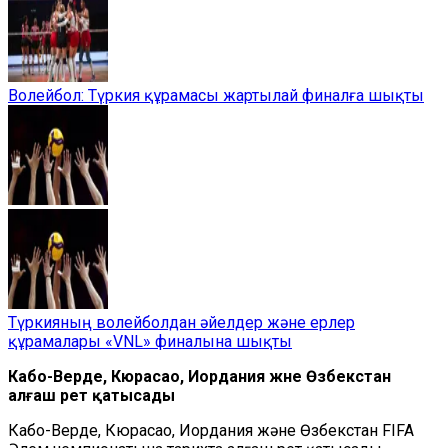
Волейбол: Түркия құрамасы жартылай финалға шықты
Түркияның волейболдан әйелдер және ерлер
құрамалары «VNL» финалына шықты
Кабо-Верде, Кюрасао, Иордания және Өзбекстан
алғаш рет қатысады
Кабо-Верде, Кюрасао, Иордания және Өзбекстан FIFA