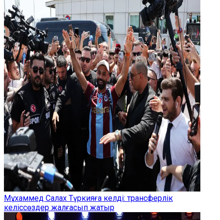
Мұхаммед Салах Түркияға келді: трансферлік
келіссөздер жалғасып жатыр