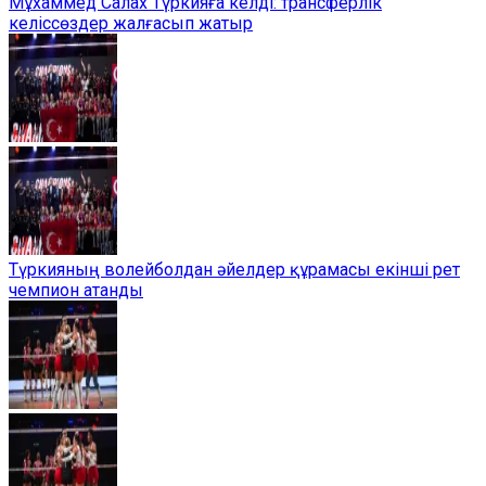
Мұхаммед Салах Түркияға келді: трансферлік
келіссөздер жалғасып жатыр
Түркияның волейболдан әйелдер құрамасы екінші рет
чемпион атанды