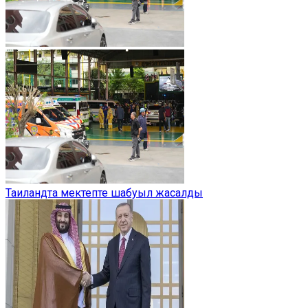
Таиландта мектепте шабуыл жасалды