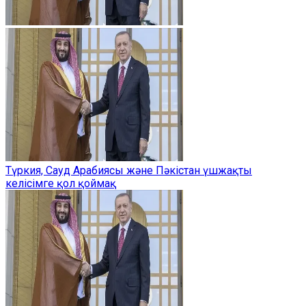
Түркия, Сауд Арабиясы және Пәкістан үшжақты
келісімге қол қоймақ