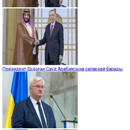
Президент Ердоған Сауд Арабиясына сапарлай барады