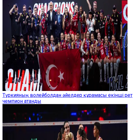
Түркияның волейболдан әйелдер құрамасы екінші рет
чемпион атанды