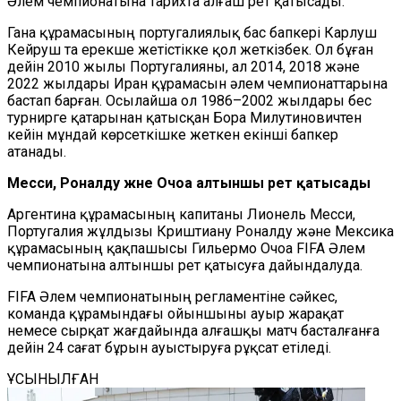
Әлем чемпионатына тарихта алғаш рет қатысады.
Гана құрамасының португалиялық бас бапкері Карлуш
Кейруш та ерекше жетістікке қол жеткізбек. Ол бұған
дейін 2010 жылы Португалияны, ал 2014, 2018 және
2022 жылдары Иран құрамасын әлем чемпионаттарына
бастап барған. Осылайша ол 1986–2002 жылдары бес
турнирге қатарынан қатысқан Бора Милутиновичтен
кейін мұндай көрсеткішке жеткен екінші бапкер
атанады.
Месси, Роналду және Очоа алтыншы рет қатысады
Аргентина құрамасының капитаны Лионель Месси,
Португалия жұлдызы Криштиану Роналду және Мексика
құрамасының қақпашысы Гильермо Очоа FIFA Әлем
чемпионатына алтыншы рет қатысуға дайындалуда.
FIFA Әлем чемпионатының регламентіне сәйкес,
команда құрамындағы ойыншыны ауыр жарақат
немесе сырқат жағдайында алғашқы матч басталғанға
дейін 24 сағат бұрын ауыстыруға рұқсат етіледі.
ҰСЫНЫЛҒАН