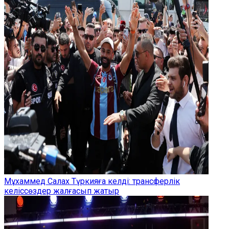
Мұхаммед Салах Түркияға келді: трансферлік
келіссөздер жалғасып жатыр