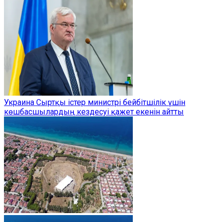
Украина Сыртқы істер министрі бейбітшілік үшін
көшбасшылардың кездесуі қажет екенін айтты