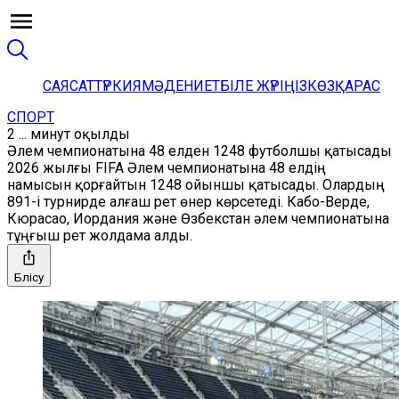
САЯСАТ
ТҮРКИЯ
МӘДЕНИЕТ
БІЛЕ ЖҮРІҢІЗ
КӨЗҚАРАС
СПОРТ
2 ... минут оқылды
Әлем чемпионатына 48 елден 1248 футболшы қатысады
2026 жылғы FIFA Әлем чемпионатына 48 елдің
намысын қорғайтын 1248 ойыншы қатысады. Олардың
891-і турнирде алғаш рет өнер көрсетеді. Кабо-Верде,
Кюрасао, Иордания және Өзбекстан әлем чемпионатына
тұңғыш рет жолдама алды.
Бөлісу