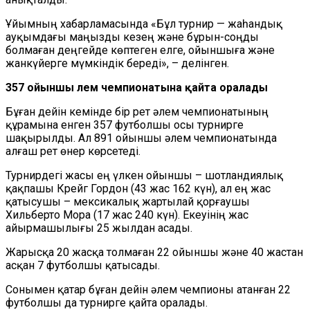
Ұйымның хабарламасында «Бұл турнир — жаһандық
ауқымдағы маңызды кезең және бұрын-соңды
болмаған деңгейде көптеген елге, ойыншыға және
жанкүйерге мүмкіндік береді», – делінген.
357 ойыншы әлем чемпионатына қайта оралады
Бұған дейін кемінде бір рет әлем чемпионатының
құрамына енген 357 футболшы осы турнирге
шақырылды. Ал 891 ойыншы әлем чемпионатында
алғаш рет өнер көрсетеді.
Турнирдегі жасы ең үлкен ойыншы – шотландиялық
қақпашы Крейг Гордон (43 жас 162 күн), ал ең жас
қатысушы – мексикалық жартылай қорғаушы
Хильберто Мора (17 жас 240 күн). Екеуінің жас
айырмашылығы 25 жылдан асады.
Жарысқа 20 жасқа толмаған 22 ойыншы және 40 жастан
асқан 7 футболшы қатысады.
Сонымен қатар бұған дейін әлем чемпионы атанған 22
футболшы да турнирге қайта оралады.