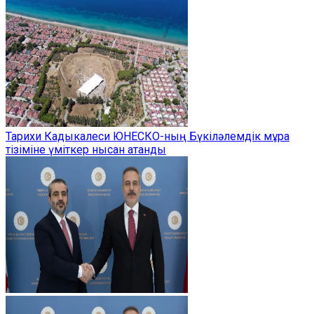
Тарихи Кадыкалеси ЮНЕСКО-ның Бүкіләлемдік мұра
тізіміне үміткер нысан атанды