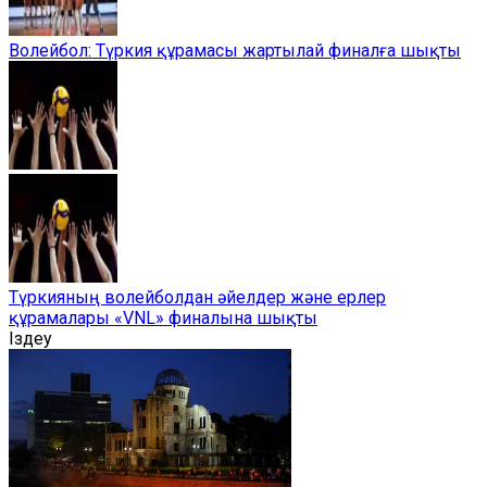
Волейбол: Түркия құрамасы жартылай финалға шықты
Түркияның волейболдан әйелдер және ерлер
құрамалары «VNL» финалына шықты
Іздеу