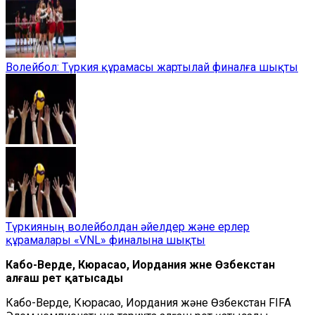
Волейбол: Түркия құрамасы жартылай финалға шықты
Түркияның волейболдан әйелдер және ерлер
құрамалары «VNL» финалына шықты
Кабо-Верде, Кюрасао, Иордания және Өзбекстан
алғаш рет қатысады
Кабо-Верде, Кюрасао, Иордания және Өзбекстан FIFA