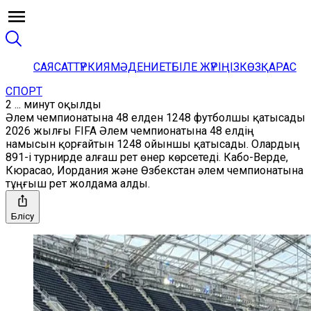
САЯСАТ
ТҮРКИЯ
МӘДЕНИЕТ
БІЛЕ ЖҮРІҢІЗ
КӨЗҚАРАС
СПОРТ
2 ... минут оқылды
Әлем чемпионатына 48 елден 1248 футболшы қатысады
2026 жылғы FIFA Әлем чемпионатына 48 елдің
намысын қорғайтын 1248 ойыншы қатысады. Олардың
891-і турнирде алғаш рет өнер көрсетеді. Кабо-Верде,
Кюрасао, Иордания және Өзбекстан әлем чемпионатына
тұңғыш рет жолдама алды.
Бөлісу