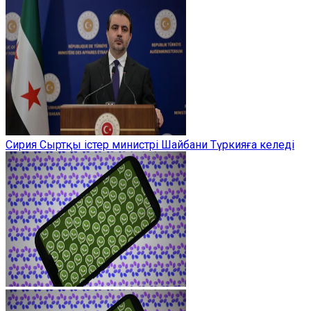
Сирия Сыртқы істер министрі Шайбани Түркияға келеді