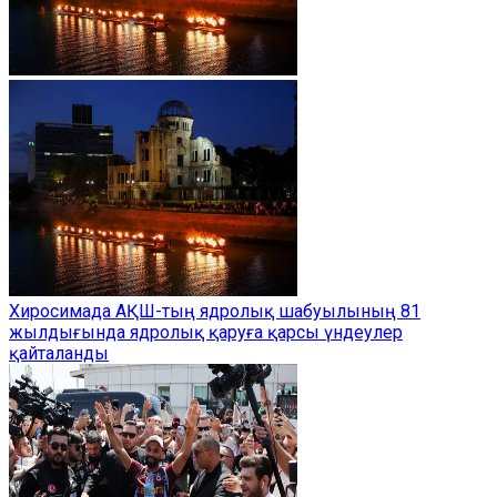
Хиросимада АҚШ-тың ядролық шабуылының 81
жылдығында ядролық қаруға қарсы үндеулер
қайталанды