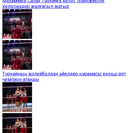
Мұхаммед Салах Түркияға келді: трансферлік
келіссөздер жалғасып жатыр
Түркияның волейболдан әйелдер құрамасы екінші рет
чемпион атанды