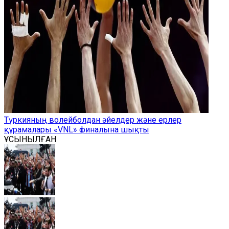
Түркияның волейболдан әйелдер және ерлер
құрамалары «VNL» финалына шықты
ҰСЫНЫЛҒАН