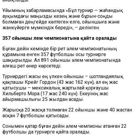
Ұйымның хабарламасында «Бұл турнир — жаһандық
ауқымдағы маңызды кезең және бұрын-соңды
болмаған деңгейде көптеген елге, ойыншыға және
жанкүйерге мүмкіндік береді», – делінген.
357 ойыншы әлем чемпионатына қайта оралады
Бұған дейін кемінде бір рет әлем чемпионатының
құрамына енген 357 футболшы осы турнирге
шақырылды. Ал 891 ойыншы әлем чемпионатында
алғаш рет өнер көрсетеді.
Турнирдегі жасы ең үлкен ойыншы – шотландиялық
қақпашы Крейг Гордон (43 жас 162 күн), ал ең жас
қатысушы – мексикалық жартылай қорғаушы
Хильберто Мора (17 жас 240 күн). Екеуінің жас
айырмашылығы 25 жылдан асады.
Жарысқа 20 жасқа толмаған 22 ойыншы және 40 жастан
асқан 7 футболшы қатысады.
Сонымен қатар бұған дейін әлем чемпионы атанған 22
футболшы да турнирге қайта оралады.