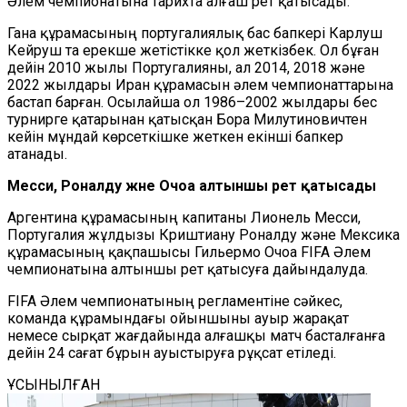
Әлем чемпионатына тарихта алғаш рет қатысады.
Гана құрамасының португалиялық бас бапкері Карлуш
Кейруш та ерекше жетістікке қол жеткізбек. Ол бұған
дейін 2010 жылы Португалияны, ал 2014, 2018 және
2022 жылдары Иран құрамасын әлем чемпионаттарына
бастап барған. Осылайша ол 1986–2002 жылдары бес
турнирге қатарынан қатысқан Бора Милутиновичтен
кейін мұндай көрсеткішке жеткен екінші бапкер
атанады.
Месси, Роналду және Очоа алтыншы рет қатысады
Аргентина құрамасының капитаны Лионель Месси,
Португалия жұлдызы Криштиану Роналду және Мексика
құрамасының қақпашысы Гильермо Очоа FIFA Әлем
чемпионатына алтыншы рет қатысуға дайындалуда.
FIFA Әлем чемпионатының регламентіне сәйкес,
команда құрамындағы ойыншыны ауыр жарақат
немесе сырқат жағдайында алғашқы матч басталғанға
дейін 24 сағат бұрын ауыстыруға рұқсат етіледі.
ҰСЫНЫЛҒАН