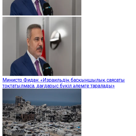
Министр Фидан: «Израильдің басқыншылық саясаты
тоқтатылмаса, дағдарыс бүкіл әлемге таралады»