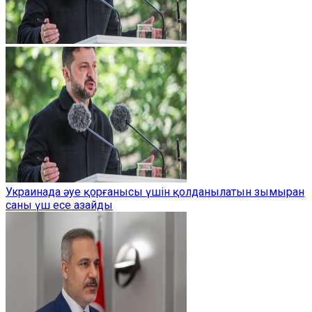
Украинада әуе қорғанысы үшін қолданылатын зымыран
саны үш есе азайды