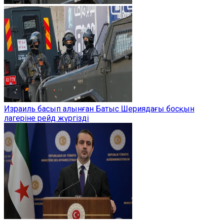
Израиль басып алынған Батыс Шериядағы босқын
лагеріне рейд жүргізді