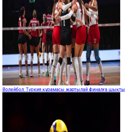
Волейбол: Түркия құрамасы жартылай финалға шықты