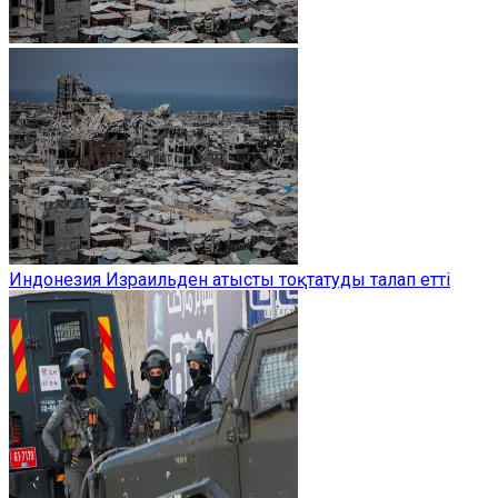
Индонезия Израильден атысты тоқтатуды талап етті