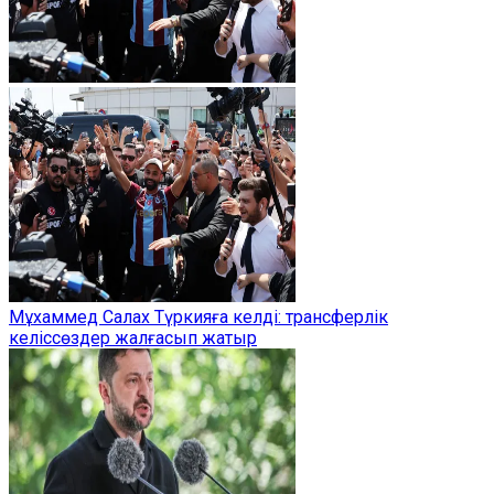
Мұхаммед Салах Түркияға келді: трансферлік
келіссөздер жалғасып жатыр