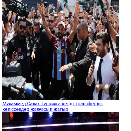
Мұхаммед Салах Түркияға келді: трансферлік
келіссөздер жалғасып жатыр