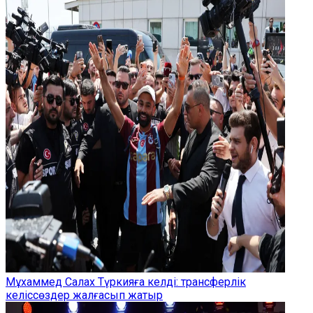
Мұхаммед Салах Түркияға келді: трансферлік
келіссөздер жалғасып жатыр