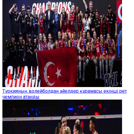
Түркияның волейболдан әйелдер құрамасы екінші рет
чемпион атанды