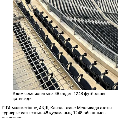
Әлем чемпионатына 48 елден 1248 футболшы
қатысады
FIFA мәліметінше, АҚШ, Канада және Мексикада өтетін
турнирге қатысатын 48 құраманың 1248 ойыншысы
анықталды.