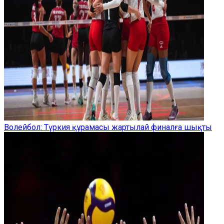
Волейбол: Түркия құрамасы жартылай финалға шықты