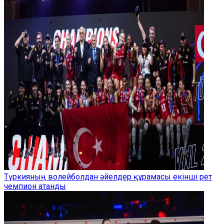
Түркияның волейболдан әйелдер құрамасы екінші рет
чемпион атанды