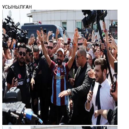
ҰСЫНЫЛҒАН