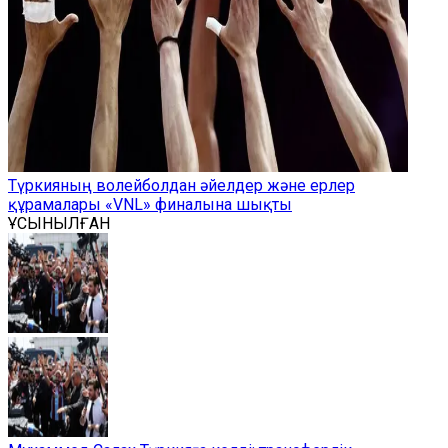
Түркияның волейболдан әйелдер және ерлер
құрамалары «VNL» финалына шықты
ҰСЫНЫЛҒАН