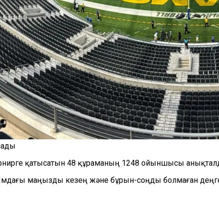
сады
турнирге қатысатын 48 құраманың 1248 ойыншысы анықтал
мдағы маңызды кезең және бұрын-соңды болмаған деңге