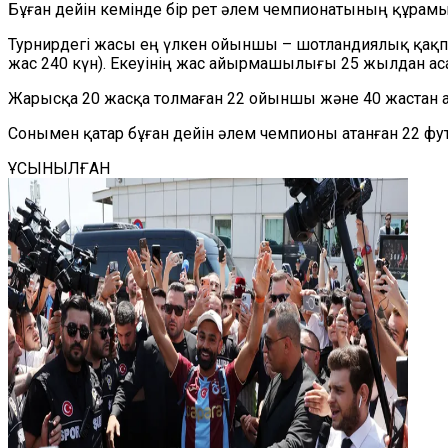
Бұған дейін кемінде бір рет әлем чемпионатының құрам
Турнирдегі жасы ең үлкен ойыншы – шотландиялық қақпа
жас 240 күн). Екеуінің жас айырмашылығы 25 жылдан ас
Жарысқа 20 жасқа толмаған 22 ойыншы және 40 жастан 
Сонымен қатар бұған дейін әлем чемпионы атанған 22 фу
ҰСЫНЫЛҒАН