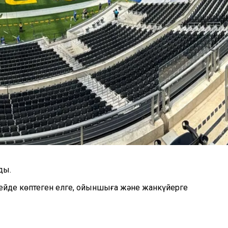
ды.
йде көптеген елге, ойыншыға және жанкүйерге