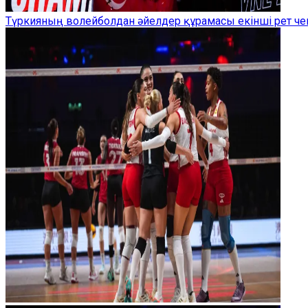
Түркияның волейболдан әйелдер құрамасы екінші рет ч