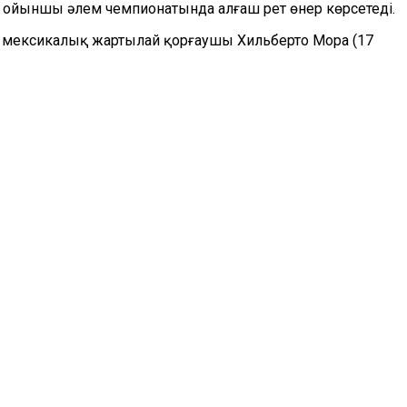
 ойыншы әлем чемпионатында алғаш рет өнер көрсетеді.
– мексикалық жартылай қорғаушы Хильберто Мора (17