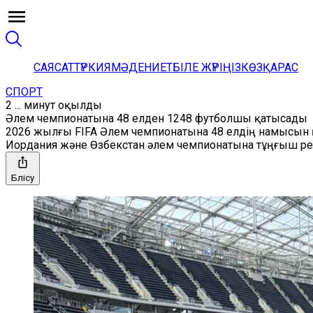
САЯСАТ
ТҮРКИЯ
МӘДЕНИЕТ
БІЛЕ ЖҮРІҢІЗ
КӨЗҚАРАС
СПОРТ
2 ... минут оқылды
Әлем чемпионатына 48 елден 1248 футболшы қатысады
2026 жылғы FIFA Әлем чемпионатына 48 елдің намысын қ
Иордания және Өзбекстан әлем чемпионатына тұңғыш ре
Бөлісу