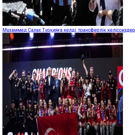
Мұхаммед Салах Түркияға келді: трансферлік келіссөзд