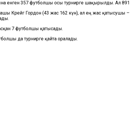
ына енген 357 футболшы осы турнирге шақырылды. Ал 891
шы Крейг Гордон (43 жас 162 күн), ал ең жас қатысушы 
ады.
асқан 7 футболшы қатысады.
тболшы да турнирге қайта оралады.