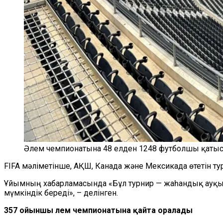
Әлем чемпионатына 48 елден 1248 футболшы қаты
FIFA мәліметінше, АҚШ, Канада және Мексикада өтетін 
Ұйымның хабарламасында «Бұл турнир — жаһандық ауқы
мүмкіндік береді», – делінген.
357 ойыншы әлем чемпионатына қайта оралады