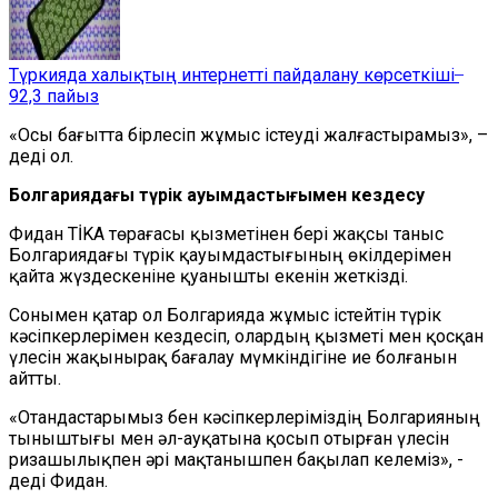
Түркияда халықтың интернетті пайдалану көрсеткіші ̶
92,3 пайыз
«Осы бағытта бірлесіп жұмыс істеуді жалғастырамыз», –
деді ол.
Болгариядағы түрік қауымдастығымен кездесу
Фидан TİKA төрағасы қызметінен бері жақсы таныс
Болгариядағы түрік қауымдастығының өкілдерімен
қайта жүздескеніне қуанышты екенін жеткізді.
Сонымен қатар ол Болгарияда жұмыс істейтін түрік
кәсіпкерлерімен кездесіп, олардың қызметі мен қосқан
үлесін жақынырақ бағалау мүмкіндігіне ие болғанын
айтты.
«Отандастарымыз бен кәсіпкерлеріміздің Болгарияның
тыныштығы мен әл-ауқатына қосып отырған үлесін
ризашылықпен әрі мақтанышпен бақылап келеміз», -
деді Фидан.