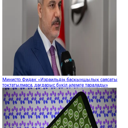
Министр Фидан: «Израильдің басқыншылық саясаты
тоқтатылмаса, дағдарыс бүкіл әлемге таралады»