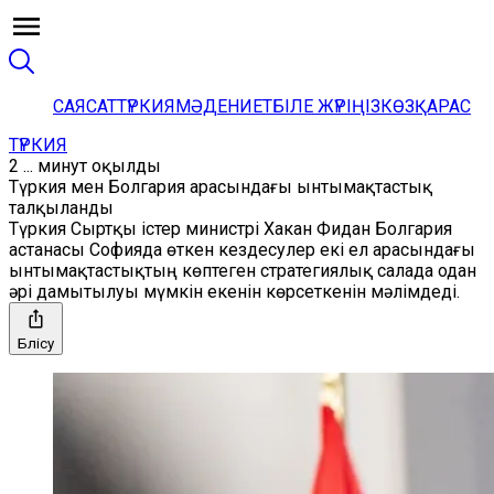
САЯСАТ
ТҮРКИЯ
МӘДЕНИЕТ
БІЛЕ ЖҮРІҢІЗ
КӨЗҚАРАС
ТҮРКИЯ
2 ... минут оқылды
Түркия мен Болгария арасындағы ынтымақтастық
талқыланды
Түркия Сыртқы істер министрі Хакан Фидан Болгария
астанасы Софияда өткен кездесулер екі ел арасындағы
ынтымақтастықтың көптеген стратегиялық салада одан
әрі дамытылуы мүмкін екенін көрсеткенін мәлімдеді.
Бөлісу