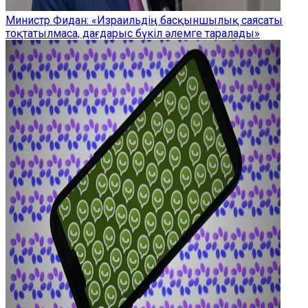
Министр Фидан: «Израильдің басқыншылық саясаты
тоқтатылмаса, дағдарыс бүкіл әлемге таралады»