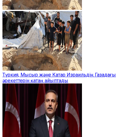
Түркия, Мысыр және Катар Израильдің Газадағы
әрекеттерін қатаң айыптады