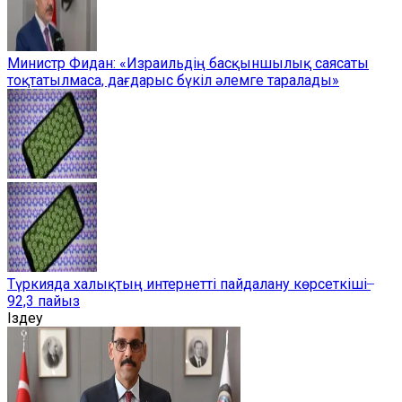
Министр Фидан: «Израильдің басқыншылық саясаты
тоқтатылмаса, дағдарыс бүкіл әлемге таралады»
Түркияда халықтың интернетті пайдалану көрсеткіші ̶
92,3 пайыз
Іздеу