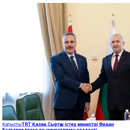
Қатысты
TRT Қазақ - Сыртқы істер министрі Фидан
Болгария премьер-министрімен кездесті