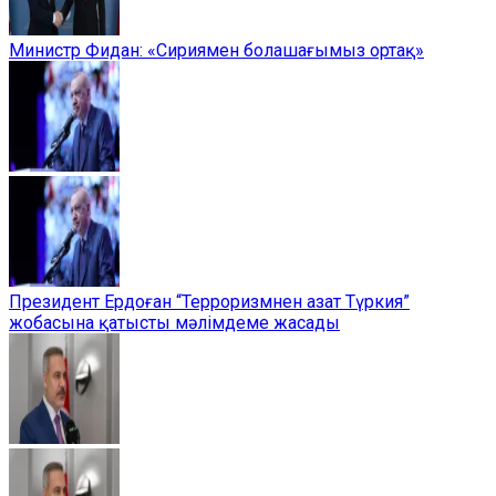
Министр Фидан: «Сириямен болашағымыз ортақ»
Президент Ердоған “Терроризмнен азат Түркия”
жобасына қатысты мәлімдеме жасады