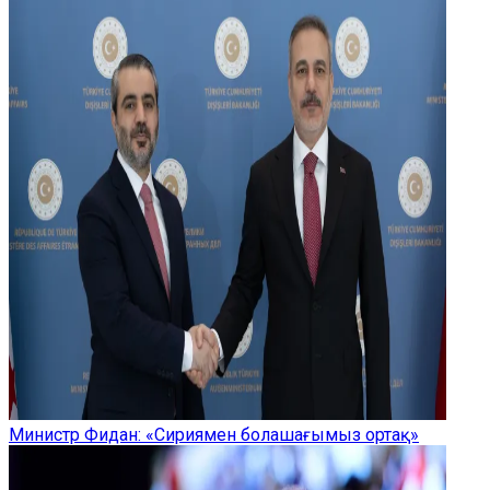
Министр Фидан: «Сириямен болашағымыз ортақ»