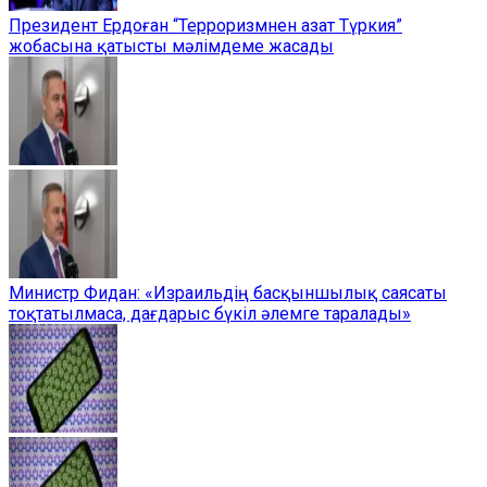
Президент Ердоған “Терроризмнен азат Түркия”
жобасына қатысты мәлімдеме жасады
Министр Фидан: «Израильдің басқыншылық саясаты
тоқтатылмаса, дағдарыс бүкіл әлемге таралады»