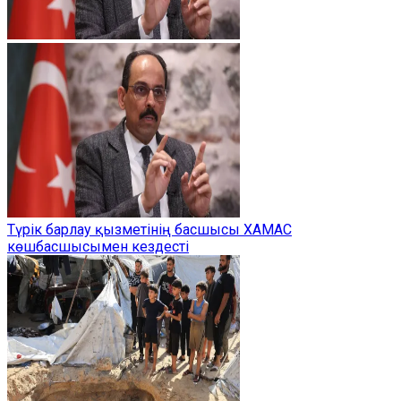
Түрік барлау қызметінің басшысы ХАМАС
көшбасшысымен кездесті