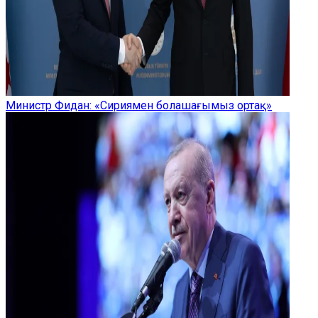
Министр Фидан: «Сириямен болашағымыз ортақ»