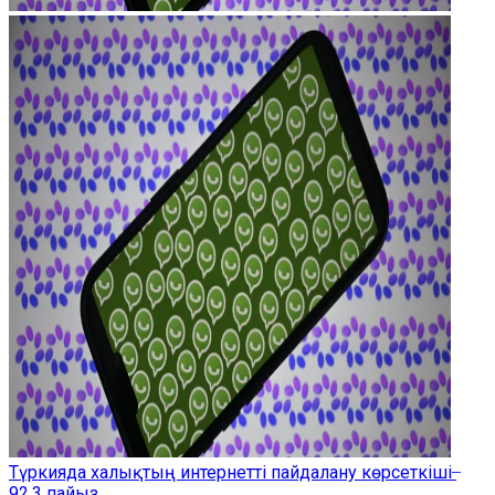
Түркияда халықтың интернетті пайдалану көрсеткіші ̶
92,3 пайыз