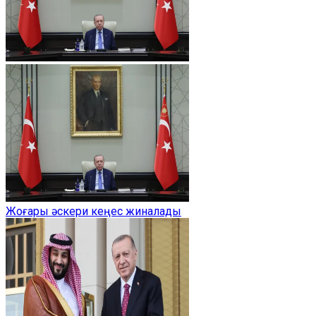
Жоғары әскери кеңес жиналады