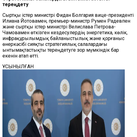
тереңдету
Сыртқы істер министрі Фидан Болгария вице-президенті
Илиана Йотовамен, премьер-министр Румен Радевпен
және сыртқы істер министрі Велислава Петрова-
Чамовамен өткізген кездесулердің энергетика, көлік,
инфрақұрылымдық байланыстылық және қорғаныс
өнеркәсібі сияқты стратегиялық салалардағы
ынтымақтастықты тереңдетуге зор мүмкіндік бар
екенін атап өтті.
ҰСЫНЫЛҒАН