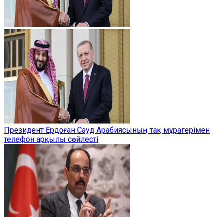
Президент Ердоған Сауд Арабиясының тақ мұрагерімен
телефон арқылы сөйлесті