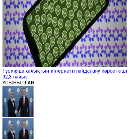
Түркияда халықтың интернетті пайдалану көрсеткіші ̶
92,3 пайыз
ҰСЫНЫЛҒАН