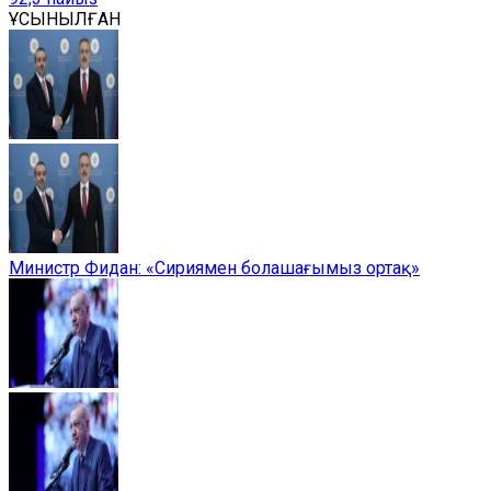
ҰСЫНЫЛҒАН
Министр Фидан: «Сириямен болашағымыз ортақ»