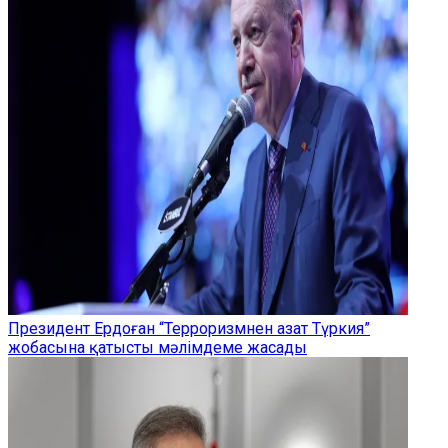
Президент Ердоған “Терроризмнен азат Түркия”
жобасына қатысты мәлімдеме жасады