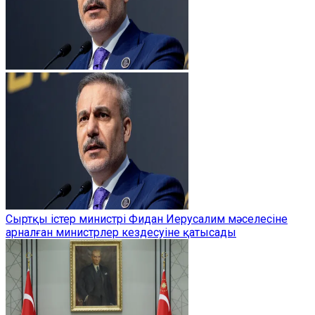
Сыртқы істер министрі Фидан Иерусалим мәселесіне
арналған министрлер кездесуіне қатысады