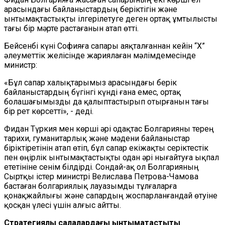
арасындағы байланыстардың беріктігін және
ынтымақтастықты ілгерілетуге деген ортақ ұмтылысты
тағы бір мәрте растағанын атап өтті.
Бейсенбі күні Софияға сапары аяқталғаннан кейін “X”
әлеуметтік желісінде жариялаған мәлімдемесінде
министр:
«Бұл сапар халықтарымыз арасындағы берік
байланыстардың бүгінгі күнді ғана емес, ортақ
болашағымызды да қалыптастырып отырғанын тағы
бір рет көрсетті», - деді.
Фидан Түркия мен көрші әрі одақтас Болгарияны терең
тарихи, гуманитарлық және мәдени байланыстар
біріктіретінін атап өтіп, бұл сапар екіжақты серіктестік
пен өңірлік ынтымақтастықты одан әрі нығайтуға ықпал
ететініне сенім білдірді. Сондай-ақ ол Болгарияның
Сыртқы істер министрі Велислава Петрова-Чамова
бастаған болгариялық лауазымды тұлғаларға
қонақжайлығы және сапардың жоспарланғандай өтуіне
қосқан үлесі үшін алғыс айтты.
Стратегиялық салалардағы ынтымақтастықты