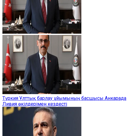
Түркия Ұлттық барлау ұйымының басшысы Анкарада
Ливия өкілдерімен кездесті