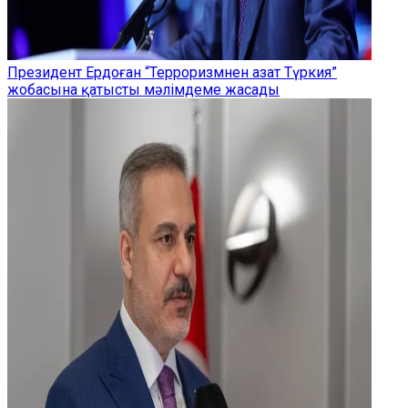
Президент Ердоған “Терроризмнен азат Түркия”
жобасына қатысты мәлімдеме жасады