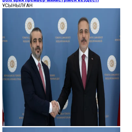
ҰСЫНЫЛҒАН