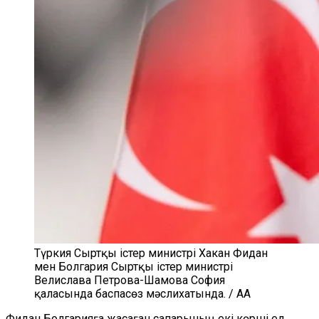
Түркия Сыртқы істер министрі Хакан Фидан
мен Болгария Сыртқы істер министрі
Велислава Петрова-Шамова София
қаласында баспасөз мәслихатында. / AA
Фидан Болгарияға жасаған сапарының екі көрші ел