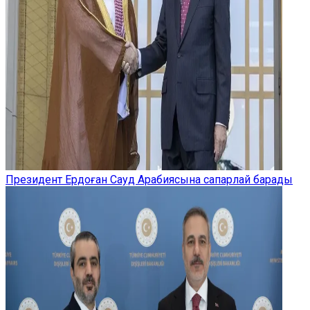
Президент Ердоған Сауд Арабиясына сапарлай барады