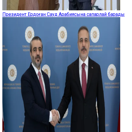
Президент Ердоған Сауд Арабиясына сапарлай барады