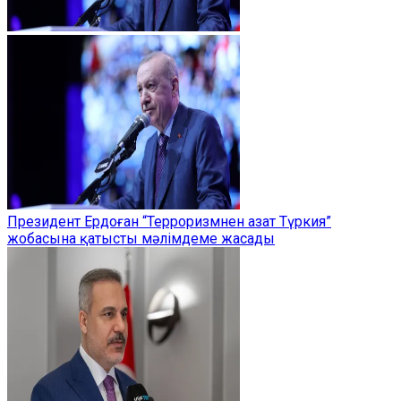
Президент Ердоған “Терроризмнен азат Түркия”
жобасына қатысты мәлімдеме жасады