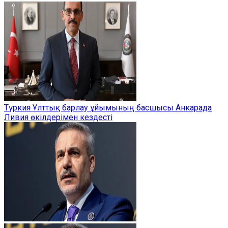
Түркия Ұлттық барлау ұйымының басшысы Анкарада
Ливия өкілдерімен кездесті