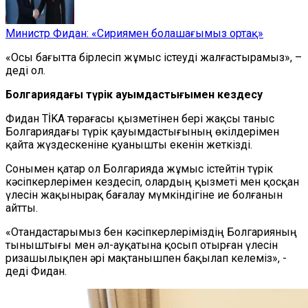
Министр Фидан: «Сириямен болашағымыз ортақ»
«Осы бағытта бірлесіп жұмыс істеуді жалғастырамыз», –
деді ол.
Болгариядағы түрік қауымдастығымен кездесу
Фидан TİKA төрағасы қызметінен бері жақсы таныс
Болгариядағы түрік қауымдастығының өкілдерімен
қайта жүздескеніне қуанышты екенін жеткізді.
Сонымен қатар ол Болгарияда жұмыс істейтін түрік
кәсіпкерлерімен кездесіп, олардың қызметі мен қосқан
үлесін жақынырақ бағалау мүмкіндігіне ие болғанын
айтты.
«Отандастарымыз бен кәсіпкерлеріміздің Болгарияның
тыныштығы мен әл-ауқатына қосып отырған үлесін
ризашылықпен әрі мақтанышпен бақылап келеміз», -
деді Фидан.