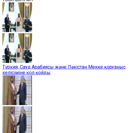
Түркия, Сауд Арабиясы және Пәкістан Мекке қорғаныс
келісіміне қол қойды