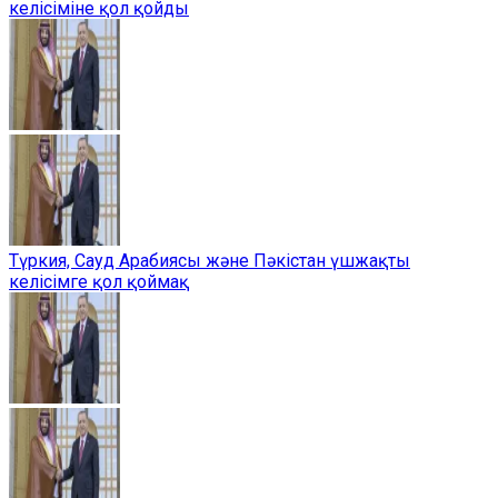
келісіміне қол қойды
Түркия, Сауд Арабиясы және Пәкістан үшжақты
келісімге қол қоймақ