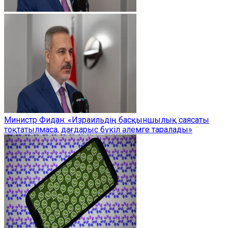
Министр Фидан: «Израильдің басқыншылық саясаты
тоқтатылмаса, дағдарыс бүкіл әлемге таралады»