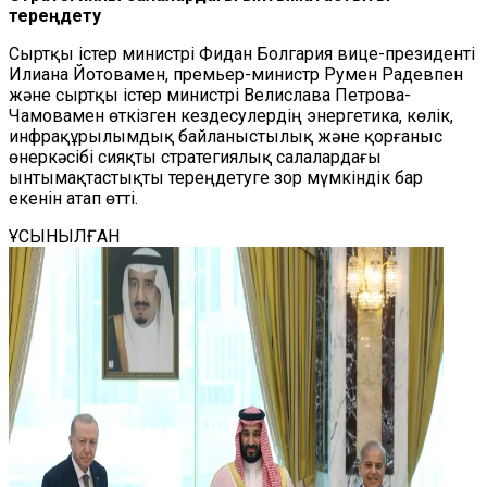
тереңдету
Сыртқы істер министрі Фидан Болгария вице-президенті
Илиана Йотовамен, премьер-министр Румен Радевпен
және сыртқы істер министрі Велислава Петрова-
Чамовамен өткізген кездесулердің энергетика, көлік,
инфрақұрылымдық байланыстылық және қорғаныс
өнеркәсібі сияқты стратегиялық салалардағы
ынтымақтастықты тереңдетуге зор мүмкіндік бар
екенін атап өтті.
ҰСЫНЫЛҒАН