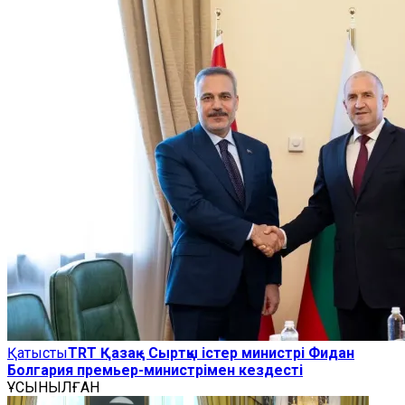
Қатысты
TRT Қазақ - Сыртқы істер министрі Фидан
Болгария премьер-министрімен кездесті
ҰСЫНЫЛҒАН