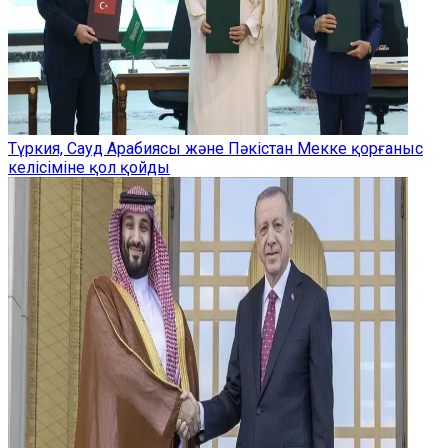
Түркия, Сауд Арабиясы және Пәкістан Мекке қорғаныс
келісіміне қол қойды