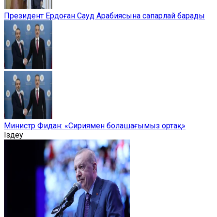
Президент Ердоған Сауд Арабиясына сапарлай барады
Министр Фидан: «Сириямен болашағымыз ортақ»
Іздеу