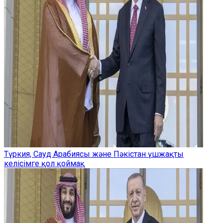
Түркия, Сауд Арабиясы және Пәкістан үшжақты
келісімге қол қоймақ