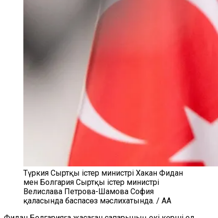
Түркия Сыртқы істер министрі Хакан Фидан
мен Болгария Сыртқы істер министрі
Велислава Петрова-Шамова София
қаласында баспасөз мәслихатында. / AA
Фидан Болгарияға жасаған сапарының екі көрші ел