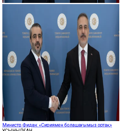
Министр Фидан: «Сириямен болашағымыз ортақ»
ҰСЫНЫЛҒАН