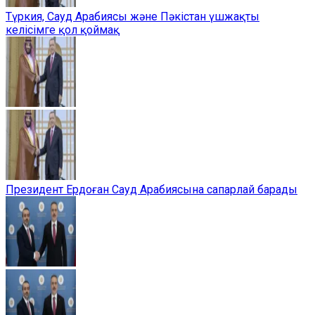
Түркия, Сауд Арабиясы және Пәкістан үшжақты
келісімге қол қоймақ
Президент Ердоған Сауд Арабиясына сапарлай барады