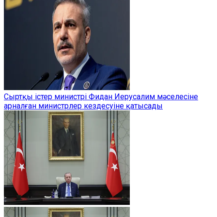
Сыртқы істер министрі Фидан Иерусалим мәселесіне
арналған министрлер кездесуіне қатысады