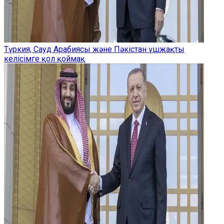
Түркия, Сауд Арабиясы және Пәкістан үшжақты
келісімге қол қоймақ