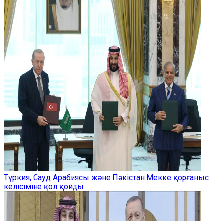
Түркия, Сауд Арабиясы және Пәкістан Мекке қорғаныс
келісіміне қол қойды