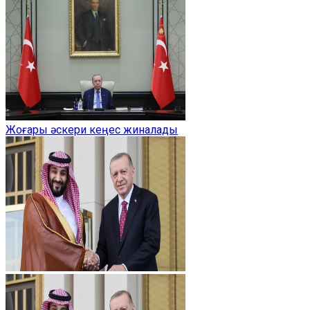
Жоғары әскери кеңес жиналады