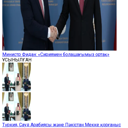
Министр Фидан: «Сириямен болашағымыз ортақ»
ҰСЫНЫЛҒАН
Түркия, Сауд Арабиясы және Пәкістан Мекке қорғаныс