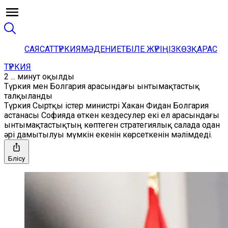
САЯСАТ
ТҮРКИЯ
МӘДЕНИЕТ
БІЛЕ ЖҮРІҢІЗ
КӨЗҚАРАС
ТҮРКИЯ
2 ... минут оқылды
Түркия мен Болгария арасындағы ынтымақтастық
талқыланды
Түркия Сыртқы істер министрі Хакан Фидан Болгария
астанасы Софияда өткен кездесулер екі ел арасындағы
ынтымақтастықтың көптеген стратегиялық салада одан
әрі дамытылуы мүмкін екенін көрсеткенін мәлімдеді.
Бөлісу