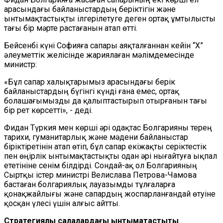
арасындағы байланыстардың беріктігін және
ынтымақтастықты ілгерілетуге деген ортақ ұмтылысты
тағы бір мәрте растағанын атап өтті.
Бейсенбі күні Софияға сапары аяқталғаннан кейін “X”
әлеуметтік желісінде жариялаған мәлімдемесінде
министр:
«Бұл сапар халықтарымыз арасындағы берік
байланыстардың бүгінгі күнді ғана емес, ортақ
болашағымызды да қалыптастырып отырғанын тағы
бір рет көрсетті», - деді.
Фидан Түркия мен көрші әрі одақтас Болгарияны терең
тарихи, гуманитарлық және мәдени байланыстар
біріктіретінін атап өтіп, бұл сапар екіжақты серіктестік
пен өңірлік ынтымақтастықты одан әрі нығайтуға ықпал
ететініне сенім білдірді. Сондай-ақ ол Болгарияның
Сыртқы істер министрі Велислава Петрова-Чамова
бастаған болгариялық лауазымды тұлғаларға
қонақжайлығы және сапардың жоспарланғандай өтуіне
қосқан үлесі үшін алғыс айтты.
Стратегиялық салалардағы ынтымақтастықты