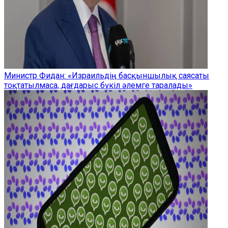
Министр Фидан: «Израильдің басқыншылық саясаты
тоқтатылмаса, дағдарыс бүкіл әлемге таралады»