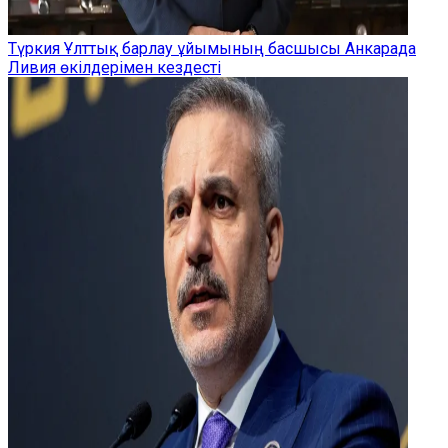
Түркия Ұлттық барлау ұйымының басшысы Анкарада
Ливия өкілдерімен кездесті