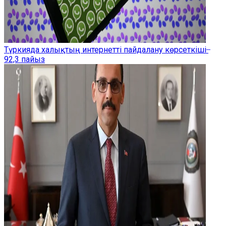
Түркияда халықтың интернетті пайдалану көрсеткіші ̶
92,3 пайыз