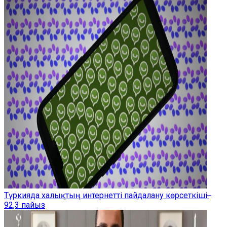
Түркияда халықтың интернетті пайдалану көрсеткіші ̶
92,3 пайыз