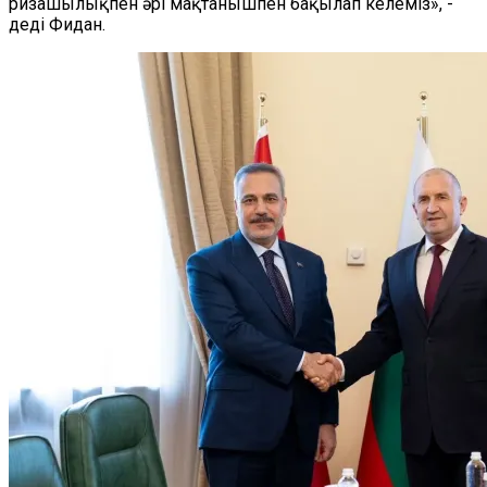
ризашылықпен әрі мақтанышпен бақылап келеміз», -
деді Фидан.