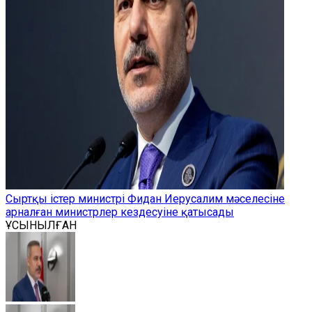
Сыртқы істер министрі Фидан Иерусалим мәселесіне
арналған министрлер кездесуіне қатысады
ҰСЫНЫЛҒАН