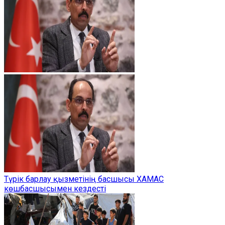
Түрік барлау қызметінің басшысы ХАМАС
көшбасшысымен кездесті