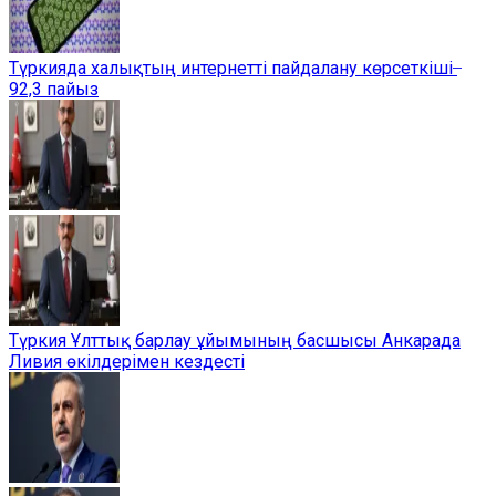
Түркияда халықтың интернетті пайдалану көрсеткіші ̶
92,3 пайыз
Түркия Ұлттық барлау ұйымының басшысы Анкарада
Ливия өкілдерімен кездесті