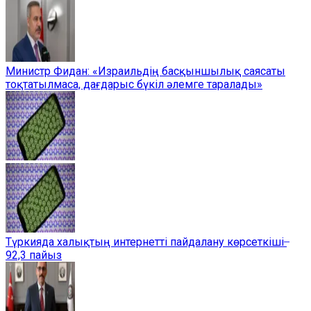
Министр Фидан: «Израильдің басқыншылық саясаты
тоқтатылмаса, дағдарыс бүкіл әлемге таралады»
Түркияда халықтың интернетті пайдалану көрсеткіші ̶
92,3 пайыз