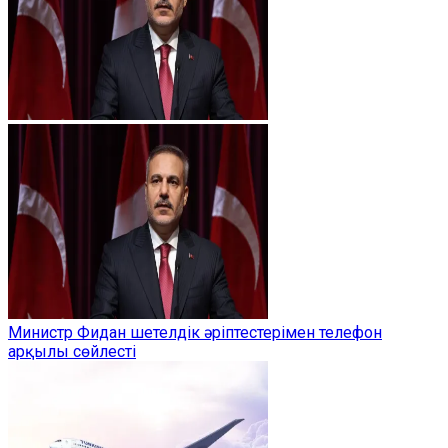
Министр Фидан шетелдік әріптестерімен телефон
арқылы сөйлесті