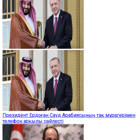
Президент Ердоған Сауд Арабиясының тақ мұрагерімен
телефон арқылы сөйлесті