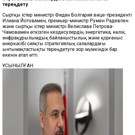
тереңдету
Сыртқы істер министрі Фидан Болгария вице-президенті
Илиана Йотовамен, премьер-министр Румен Радевпен
және сыртқы істер министрі Велислава Петрова-
Чамовамен өткізген кездесулердің энергетика, көлік,
инфрақұрылымдық байланыстылық және қорғаныс
өнеркәсібі сияқты стратегиялық салалардағы
ынтымақтастықты тереңдетуге зор мүмкіндік бар
екенін атап өтті.
ҰСЫНЫЛҒАН