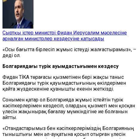
Сыртқы істер министрі Фидан Иерусалим мәселесіне
арналған министрлер кездесуіне қатысады
«Осы бағытта бірлесіп жұмыс істеуді жалғастырамыз», –
деді ол.
Болгариядағы түрік қауымдастығымен кездесу
Фидан TİKA төрағасы қызметінен бері жақсы таныс
Болгариядағы түрік қауымдастығының өкілдерімен
қайта жүздескеніне қуанышты екенін жеткізді.
Сонымен қатар ол Болгарияда жұмыс істейтін түрік
кәсіпкерлерімен кездесіп, олардың қызметі мен қосқан
үлесін жақынырақ бағалау мүмкіндігіне ие болғанын
айтты.
«Отандастарымыз бен кәсіпкерлеріміздің Болгарияның
тыныштығы мен әл-ауқатына қосып отырған үлесін