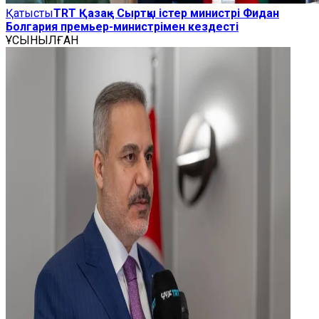
Қатысты
TRT Қазақ - Сыртқы істер министрі Фидан
Болгария премьер-министрімен кездесті
ҰСЫНЫЛҒАН