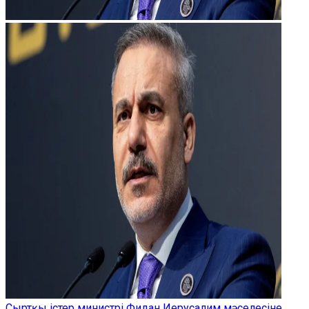
Сыртқы істер министрі Фидан Иерусалим мәселесіне