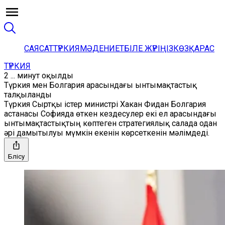
САЯСАТ
ТҮРКИЯ
МӘДЕНИЕТ
БІЛЕ ЖҮРІҢІЗ
КӨЗҚАРАС
ТҮРКИЯ
2 ... минут оқылды
Түркия мен Болгария арасындағы ынтымақтастық
талқыланды
Түркия Сыртқы істер министрі Хакан Фидан Болгария
астанасы Софияда өткен кездесулер екі ел арасындағы
ынтымақтастықтың көптеген стратегиялық салада одан
әрі дамытылуы мүмкін екенін көрсеткенін мәлімдеді.
Бөлісу