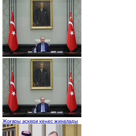
Жоғары әскери кеңес жиналады