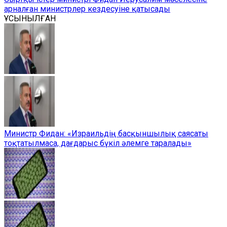
арналған министрлер кездесуіне қатысады
ҰСЫНЫЛҒАН
Министр Фидан: «Израильдің басқыншылық саясаты
тоқтатылмаса, дағдарыс бүкіл әлемге таралады»