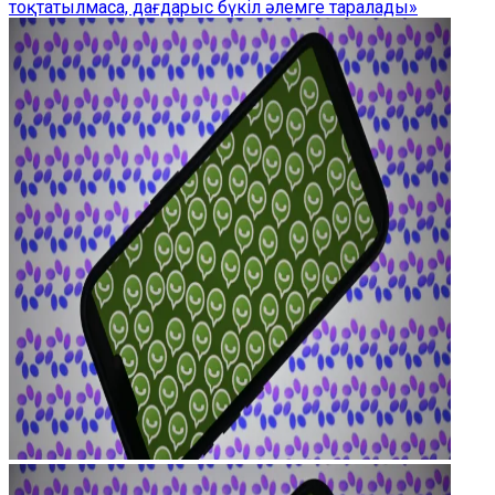
тоқтатылмаса, дағдарыс бүкіл әлемге таралады»