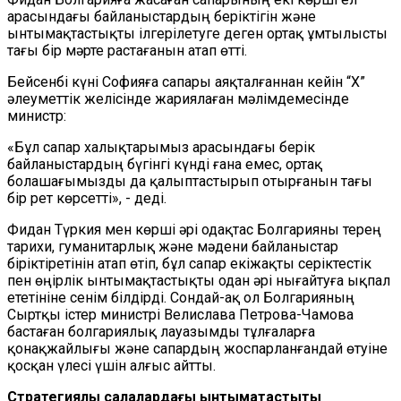
арасындағы байланыстардың беріктігін және
ынтымақтастықты ілгерілетуге деген ортақ ұмтылысты
тағы бір мәрте растағанын атап өтті.
Бейсенбі күні Софияға сапары аяқталғаннан кейін “X”
әлеуметтік желісінде жариялаған мәлімдемесінде
министр:
«Бұл сапар халықтарымыз арасындағы берік
байланыстардың бүгінгі күнді ғана емес, ортақ
болашағымызды да қалыптастырып отырғанын тағы
бір рет көрсетті», - деді.
Фидан Түркия мен көрші әрі одақтас Болгарияны терең
тарихи, гуманитарлық және мәдени байланыстар
біріктіретінін атап өтіп, бұл сапар екіжақты серіктестік
пен өңірлік ынтымақтастықты одан әрі нығайтуға ықпал
ететініне сенім білдірді. Сондай-ақ ол Болгарияның
Сыртқы істер министрі Велислава Петрова-Чамова
бастаған болгариялық лауазымды тұлғаларға
қонақжайлығы және сапардың жоспарланғандай өтуіне
қосқан үлесі үшін алғыс айтты.
Стратегиялық салалардағы ынтымақтастықты