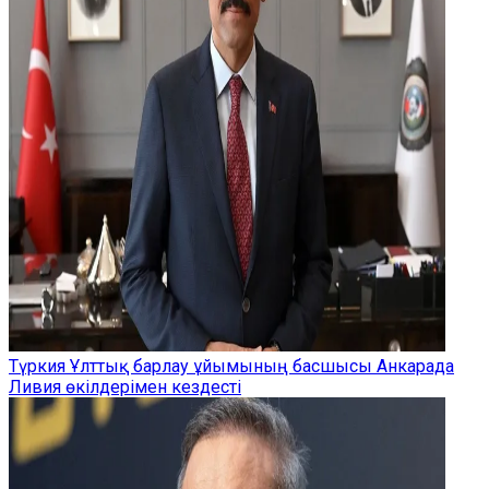
Түркия Ұлттық барлау ұйымының басшысы Анкарада
Ливия өкілдерімен кездесті