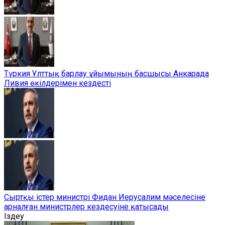
Түркия Ұлттық барлау ұйымының басшысы Анкарада
Ливия өкілдерімен кездесті
Сыртқы істер министрі Фидан Иерусалим мәселесіне
арналған министрлер кездесуіне қатысады
Іздеу