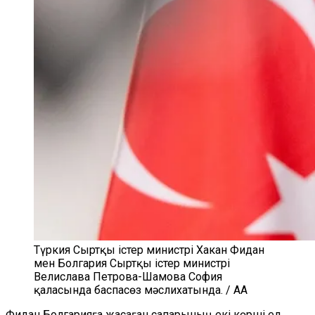
Түркия Сыртқы істер министрі Хакан Фидан
мен Болгария Сыртқы істер министрі
Велислава Петрова-Шамова София
қаласында баспасөз мәслихатында. / AA
Фидан Болгарияға жасаған сапарының екі көрші ел