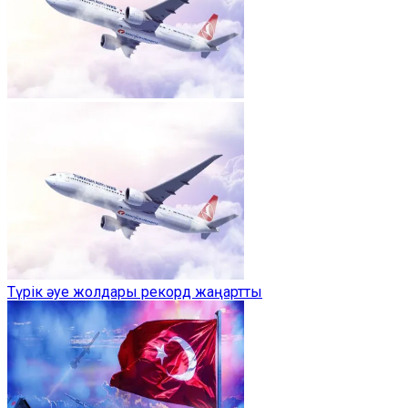
Түрік әуе жолдары рекорд жаңартты