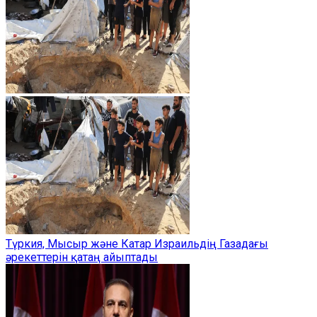
Түркия, Мысыр және Катар Израильдің Газадағы
әрекеттерін қатаң айыптады