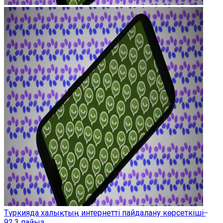
Түркияда халықтың интернетті пайдалану көрсеткіші ̶
92,3 пайыз