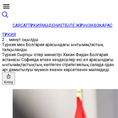
САЯСАТ
ТҮРКИЯ
МӘДЕНИЕТ
БІЛЕ ЖҮРІҢІЗ
КӨЗҚАРАС
ТҮРКИЯ
2 ... минут оқылды
Түркия мен Болгария арасындағы ынтымақтастық
талқыланды
Түркия Сыртқы істер министрі Хакан Фидан Болгария
астанасы Софияда өткен кездесулер екі ел арасындағы
ынтымақтастықтың көптеген стратегиялық салада одан
әрі дамытылуы мүмкін екенін көрсеткенін мәлімдеді.
Бөлісу