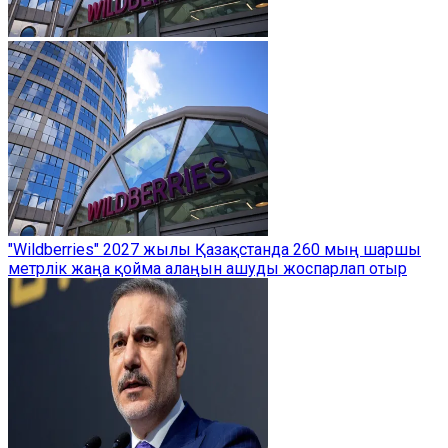
"Wildberries" 2027 жылы Қазақстанда 260 мың шаршы
метрлік жаңа қойма алаңын ашуды жоспарлап отыр