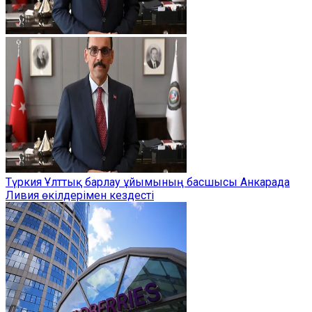
Түркия Ұлттық барлау ұйымының басшысы Анкарада
Ливия өкілдерімен кездесті