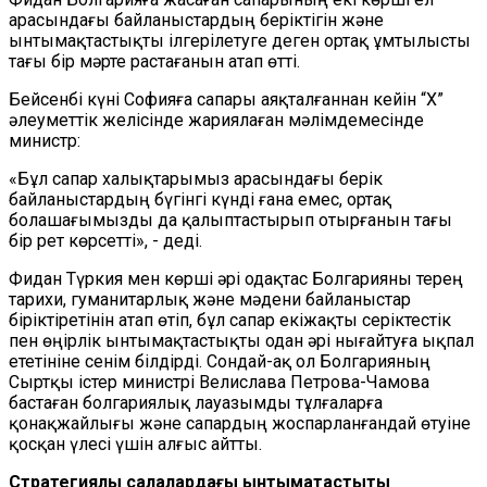
арасындағы байланыстардың беріктігін және
ынтымақтастықты ілгерілетуге деген ортақ ұмтылысты
тағы бір мәрте растағанын атап өтті.
Бейсенбі күні Софияға сапары аяқталғаннан кейін “X”
әлеуметтік желісінде жариялаған мәлімдемесінде
министр:
«Бұл сапар халықтарымыз арасындағы берік
байланыстардың бүгінгі күнді ғана емес, ортақ
болашағымызды да қалыптастырып отырғанын тағы
бір рет көрсетті», - деді.
Фидан Түркия мен көрші әрі одақтас Болгарияны терең
тарихи, гуманитарлық және мәдени байланыстар
біріктіретінін атап өтіп, бұл сапар екіжақты серіктестік
пен өңірлік ынтымақтастықты одан әрі нығайтуға ықпал
ететініне сенім білдірді. Сондай-ақ ол Болгарияның
Сыртқы істер министрі Велислава Петрова-Чамова
бастаған болгариялық лауазымды тұлғаларға
қонақжайлығы және сапардың жоспарланғандай өтуіне
қосқан үлесі үшін алғыс айтты.
Стратегиялық салалардағы ынтымақтастықты