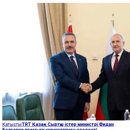
Қатысты
TRT Қазақ - Сыртқы істер министрі Фидан
Болгария премьер-министрімен кездесті