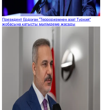
Президент Ердоған “Терроризмнен азат Түркия”
жобасына қатысты мәлімдеме жасады