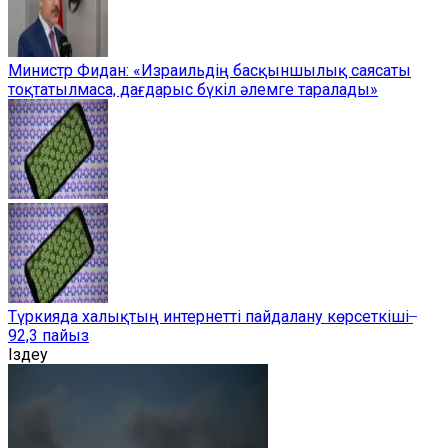
Министр Фидан: «Израильдің басқыншылық саясаты
тоқтатылмаса, дағдарыс бүкіл әлемге таралады»
Түркияда халықтың интернетті пайдалану көрсеткіші ̶
92,3 пайыз
Іздеу