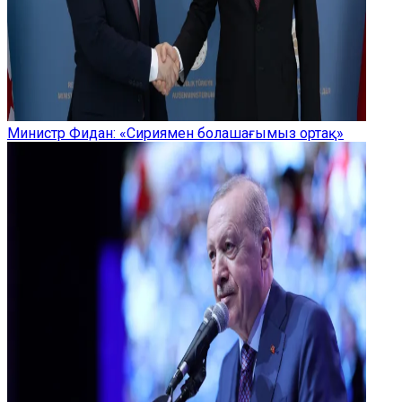
Министр Фидан: «Сириямен болашағымыз ортақ»