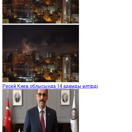
Ресей Киев облысында 14 адамды өлтірді