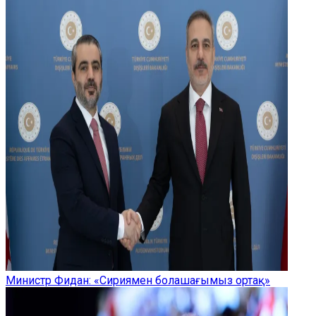
Министр Фидан: «Сириямен болашағымыз ортақ»