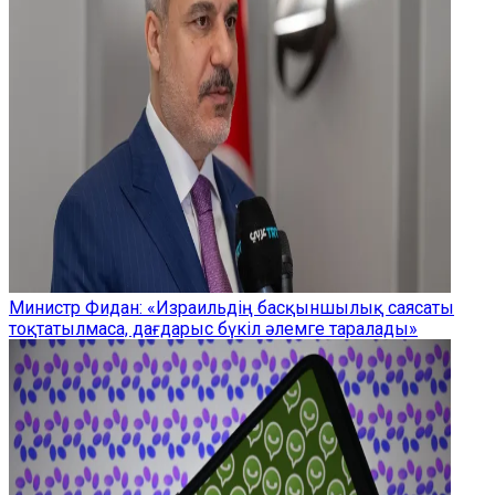
Министр Фидан: «Израильдің басқыншылық саясаты
тоқтатылмаса, дағдарыс бүкіл әлемге таралады»