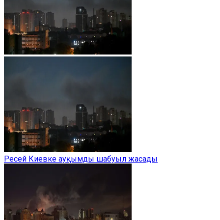
Ресей Киевке ауқымды шабуыл жасады