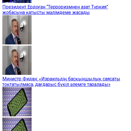
Президент Ердоған “Терроризмнен азат Түркия”
жобасына қатысты мәлімдеме жасады
Министр Фидан: «Израильдің басқыншылық саясаты
тоқтатылмаса, дағдарыс бүкіл әлемге таралады»