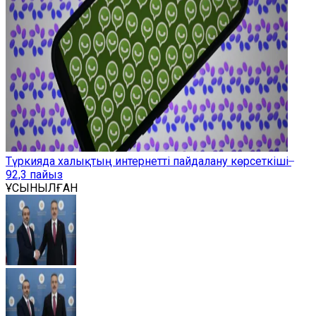
Түркияда халықтың интернетті пайдалану көрсеткіші ̶
92,3 пайыз
ҰСЫНЫЛҒАН