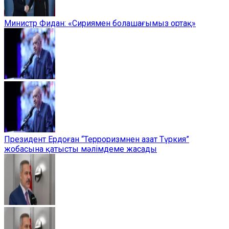
Министр Фидан: «Сириямен болашағымыз ортақ»
Президент Ердоған “Терроризмнен азат Түркия”
жобасына қатысты мәлімдеме жасады