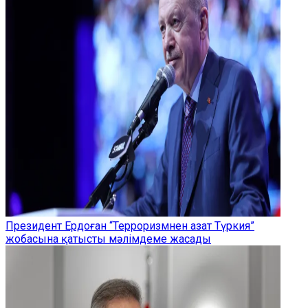
Президент Ердоған “Терроризмнен азат Түркия”
жобасына қатысты мәлімдеме жасады