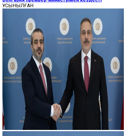
ҰСЫНЫЛҒАН