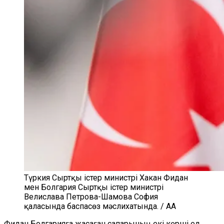
Түркия Сыртқы істер министрі Хакан Фидан
мен Болгария Сыртқы істер министрі
Велислава Петрова-Шамова София
қаласында баспасөз мәслихатында. / AA
Фидан Болгарияға жасаған сапарының екі көрші ел