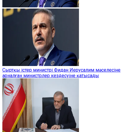
Сыртқы істер министрі Фидан Иерусалим мәселесіне
арналған министрлер кездесуіне қатысады