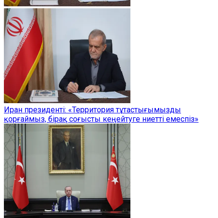
Иран президенті: «Территория тұтастығымызды
қорғаймыз, бірақ соғысты кеңейтуге ниетті емеспіз»