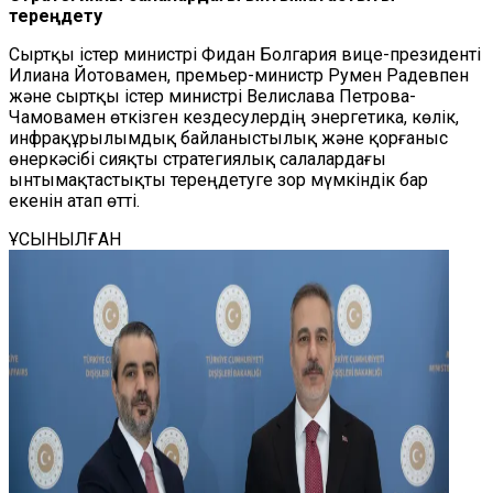
тереңдету
Сыртқы істер министрі Фидан Болгария вице-президенті
Илиана Йотовамен, премьер-министр Румен Радевпен
және сыртқы істер министрі Велислава Петрова-
Чамовамен өткізген кездесулердің энергетика, көлік,
инфрақұрылымдық байланыстылық және қорғаныс
өнеркәсібі сияқты стратегиялық салалардағы
ынтымақтастықты тереңдетуге зор мүмкіндік бар
екенін атап өтті.
ҰСЫНЫЛҒАН