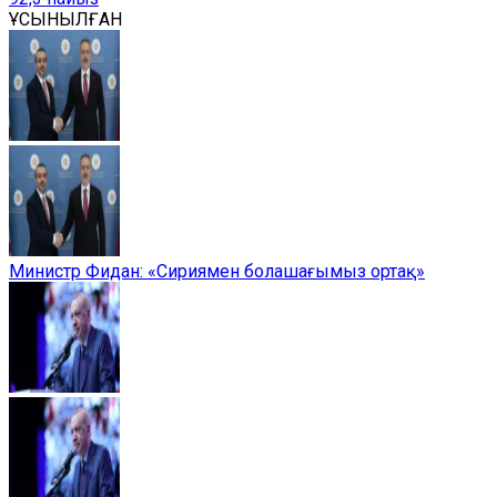
ҰСЫНЫЛҒАН
Министр Фидан: «Сириямен болашағымыз ортақ»