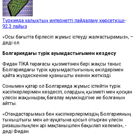
Түркияда халықтың интернетті пайдалану көрсеткіші ̶
92,3 пайыз
«Осы бағытта бірлесіп жұмыс істеуді жалғастырамыз», –
деді ол.
Болгариядағы түрік қауымдастығымен кездесу
Фидан TİKA төрағасы қызметінен бері жақсы таныс
Болгариядағы түрік қауымдастығының өкілдерімен
қайта жүздескеніне қуанышты екенін жеткізді.
Сонымен қатар ол Болгарияда жұмыс істейтін түрік
кәсіпкерлерімен кездесіп, олардың қызметі мен қосқан
үлесін жақынырақ бағалау мүмкіндігіне ие болғанын
айтты.
«Отандастарымыз бен кәсіпкерлеріміздің Болгарияның
тыныштығы мен әл-ауқатына қосып отырған үлесін
ризашылықпен әрі мақтанышпен бақылап келеміз», -
деді Фидан.