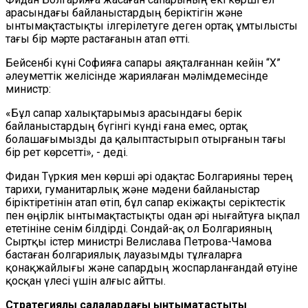
арасындағы байланыстардың беріктігін және
ынтымақтастықты ілгерілетуге деген ортақ ұмтылысты
тағы бір мәрте растағанын атап өтті.
Бейсенбі күні Софияға сапары аяқталғаннан кейін “X”
әлеуметтік желісінде жариялаған мәлімдемесінде
министр:
«Бұл сапар халықтарымыз арасындағы берік
байланыстардың бүгінгі күнді ғана емес, ортақ
болашағымызды да қалыптастырып отырғанын тағы
бір рет көрсетті», - деді.
Фидан Түркия мен көрші әрі одақтас Болгарияны терең
тарихи, гуманитарлық және мәдени байланыстар
біріктіретінін атап өтіп, бұл сапар екіжақты серіктестік
пен өңірлік ынтымақтастықты одан әрі нығайтуға ықпал
ететініне сенім білдірді. Сондай-ақ ол Болгарияның
Сыртқы істер министрі Велислава Петрова-Чамова
бастаған болгариялық лауазымды тұлғаларға
қонақжайлығы және сапардың жоспарланғандай өтуіне
қосқан үлесі үшін алғыс айтты.
Стратегиялық салалардағы ынтымақтастықты