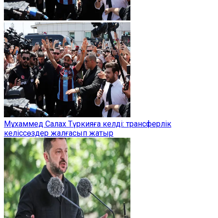
Мұхаммед Салах Түркияға келді: трансферлік
келіссөздер жалғасып жатыр