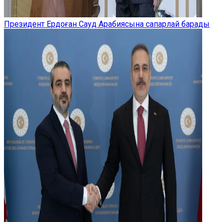
Президент Ердоған Сауд Арабиясына сапарлай барады