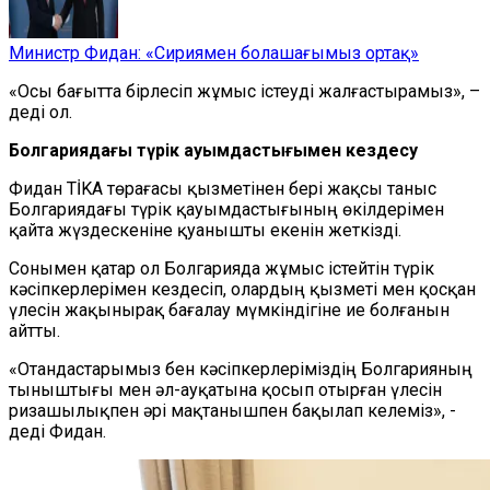
Министр Фидан: «Сириямен болашағымыз ортақ»
«Осы бағытта бірлесіп жұмыс істеуді жалғастырамыз», –
деді ол.
Болгариядағы түрік қауымдастығымен кездесу
Фидан TİKA төрағасы қызметінен бері жақсы таныс
Болгариядағы түрік қауымдастығының өкілдерімен
қайта жүздескеніне қуанышты екенін жеткізді.
Сонымен қатар ол Болгарияда жұмыс істейтін түрік
кәсіпкерлерімен кездесіп, олардың қызметі мен қосқан
үлесін жақынырақ бағалау мүмкіндігіне ие болғанын
айтты.
«Отандастарымыз бен кәсіпкерлеріміздің Болгарияның
тыныштығы мен әл-ауқатына қосып отырған үлесін
ризашылықпен әрі мақтанышпен бақылап келеміз», -
деді Фидан.