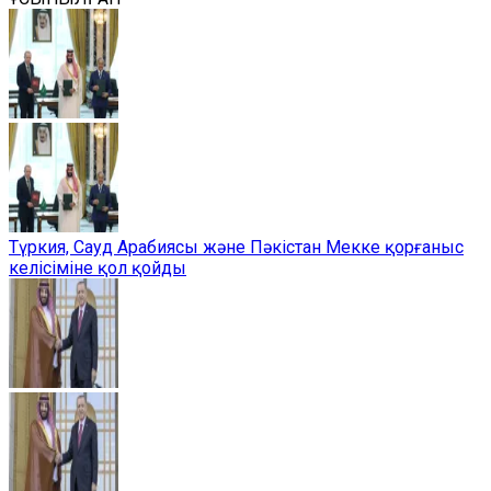
Түркия, Сауд Арабиясы және Пәкістан Мекке қорғаныс
келісіміне қол қойды