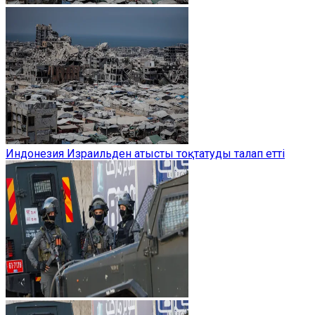
Индонезия Израильден атысты тоқтатуды талап етті