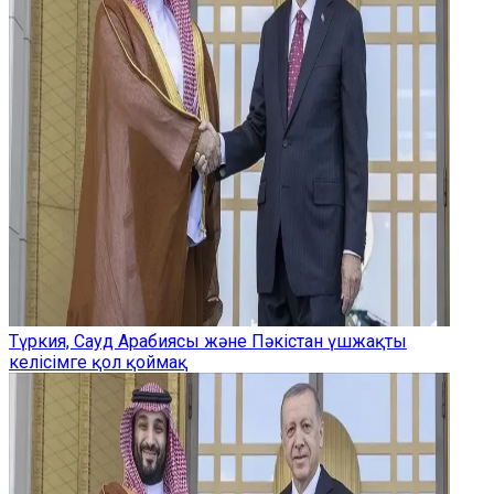
Түркия, Сауд Арабиясы және Пәкістан үшжақты
келісімге қол қоймақ