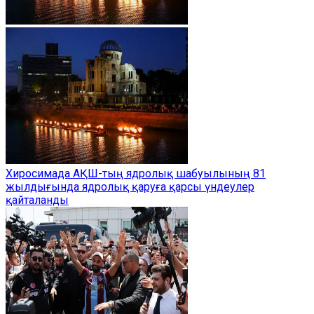
Хиросимада АҚШ-тың ядролық шабуылының 81
жылдығында ядролық қаруға қарсы үндеулер
қайталанды