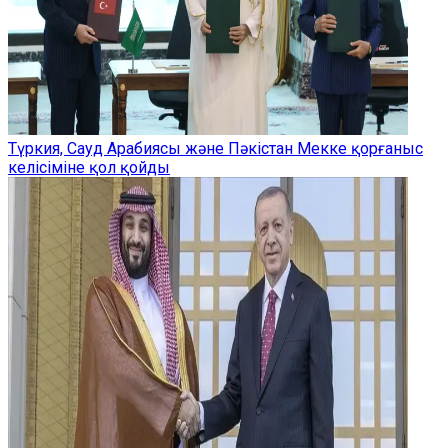
Түркия, Сауд Арабиясы және Пәкістан Мекке қорғаныс
келісіміне қол қойды