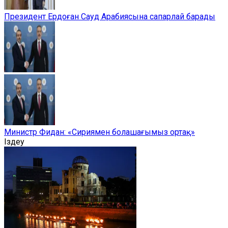
Президент Ердоған Сауд Арабиясына сапарлай барады
Министр Фидан: «Сириямен болашағымыз ортақ»
Іздеу