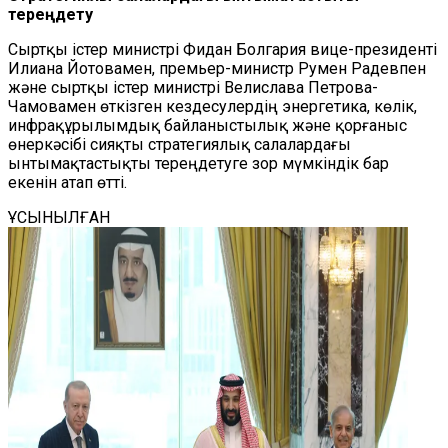
тереңдету
Сыртқы істер министрі Фидан Болгария вице-президенті
Илиана Йотовамен, премьер-министр Румен Радевпен
және сыртқы істер министрі Велислава Петрова-
Чамовамен өткізген кездесулердің энергетика, көлік,
инфрақұрылымдық байланыстылық және қорғаныс
өнеркәсібі сияқты стратегиялық салалардағы
ынтымақтастықты тереңдетуге зор мүмкіндік бар
екенін атап өтті.
ҰСЫНЫЛҒАН