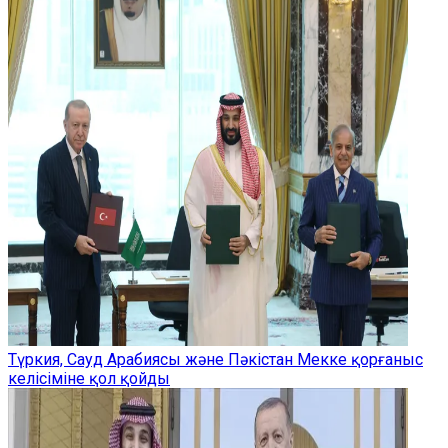
Түркия, Сауд Арабиясы және Пәкістан Мекке қорғаныс
келісіміне қол қойды