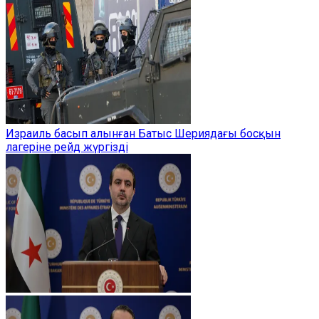
Израиль басып алынған Батыс Шериядағы босқын
лагеріне рейд жүргізді