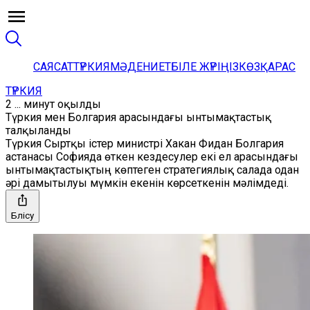
САЯСАТ
ТҮРКИЯ
МӘДЕНИЕТ
БІЛЕ ЖҮРІҢІЗ
КӨЗҚАРАС
ТҮРКИЯ
2 ... минут оқылды
Түркия мен Болгария арасындағы ынтымақтастық
талқыланды
Түркия Сыртқы істер министрі Хакан Фидан Болгария
астанасы Софияда өткен кездесулер екі ел арасындағы
ынтымақтастықтың көптеген стратегиялық салада одан
әрі дамытылуы мүмкін екенін көрсеткенін мәлімдеді.
Бөлісу