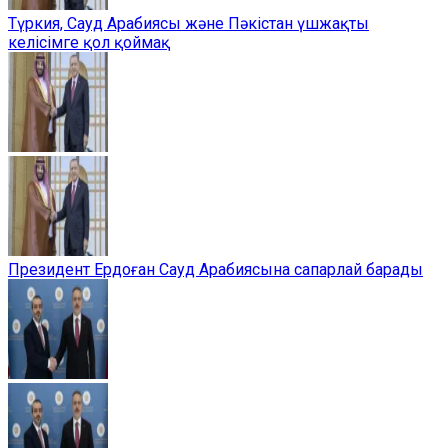
Түркия, Сауд Арабиясы және Пәкістан үшжақты
келісімге қол қоймақ
Президент Ердоған Сауд Арабиясына сапарлай барады