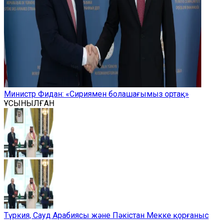
Министр Фидан: «Сириямен болашағымыз ортақ»
ҰСЫНЫЛҒАН
Түркия, Сауд Арабиясы және Пәкістан Мекке қорғаныс