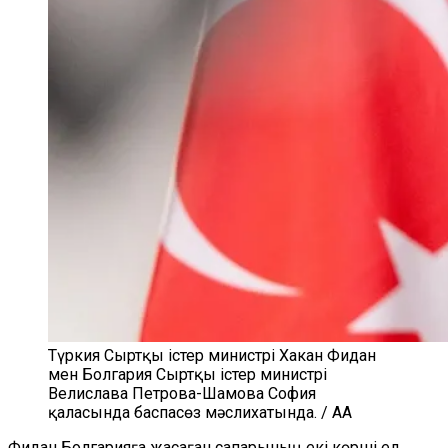
Түркия Сыртқы істер министрі Хакан Фидан
мен Болгария Сыртқы істер министрі
Велислава Петрова-Шамова София
қаласында баспасөз мәслихатында. / AA
Фидан Болгарияға жасаған сапарының екі көрші ел