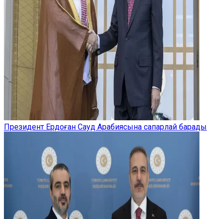
Президент Ердоған Сауд Арабиясына сапарлай барады