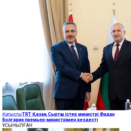
Қатысты
TRT Қазақ - Сыртқы істер министрі Фидан
Болгария премьер-министрімен кездесті
ҰСЫНЫЛҒАН