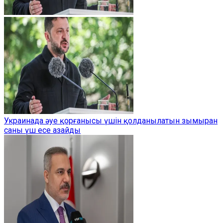
Украинада әуе қорғанысы үшін қолданылатын зымыран
саны үш есе азайды