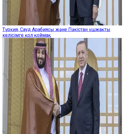
Түркия, Сауд Арабиясы және Пәкістан үшжақты
келісімге қол қоймақ