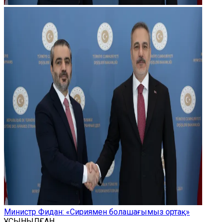
Министр Фидан: «Сириямен болашағымыз ортақ»
ҰСЫНЫЛҒАН