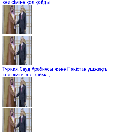
келісіміне қол қойды
Түркия, Сауд Арабиясы және Пәкістан үшжақты
келісімге қол қоймақ