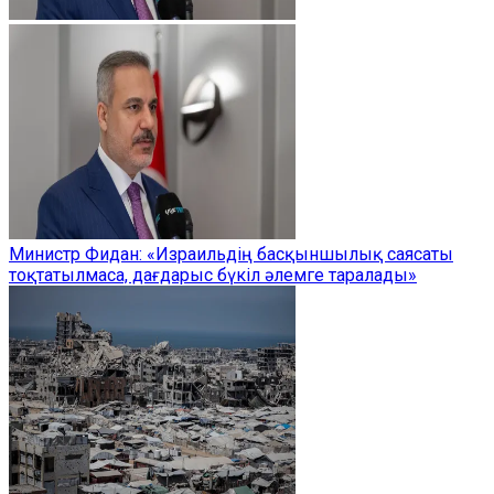
Министр Фидан: «Израильдің басқыншылық саясаты
тоқтатылмаса, дағдарыс бүкіл әлемге таралады»