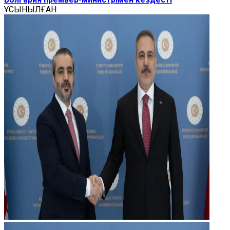
ҰСЫНЫЛҒАН