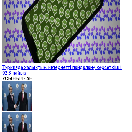
Түркияда халықтың интернетті пайдалану көрсеткіші ̶
92,3 пайыз
ҰСЫНЫЛҒАН