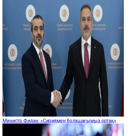
Министр Фидан: «Сириямен болашағымыз ортақ»