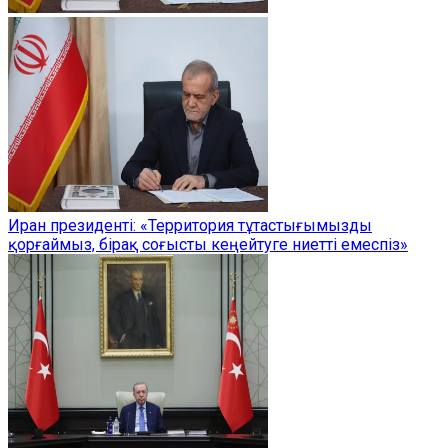
Иран президенті: «Территория тұтастығымызды
қорғаймыз, бірақ соғысты кеңейтуге ниетті емеспіз»