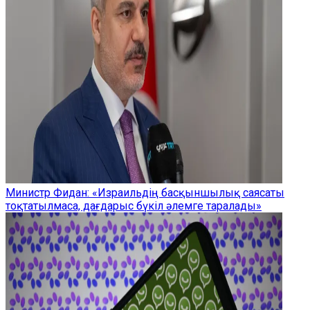
Министр Фидан: «Израильдің басқыншылық саясаты
тоқтатылмаса, дағдарыс бүкіл әлемге таралады»