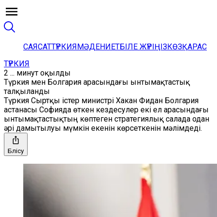
САЯСАТ
ТҮРКИЯ
МӘДЕНИЕТ
БІЛЕ ЖҮРІҢІЗ
КӨЗҚАРАС
ТҮРКИЯ
2 ... минут оқылды
Түркия мен Болгария арасындағы ынтымақтастық
талқыланды
Түркия Сыртқы істер министрі Хакан Фидан Болгария
астанасы Софияда өткен кездесулер екі ел арасындағы
ынтымақтастықтың көптеген стратегиялық салада одан
әрі дамытылуы мүмкін екенін көрсеткенін мәлімдеді.
Бөлісу