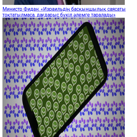
Министр Фидан: «Израильдің басқыншылық саясаты
тоқтатылмаса, дағдарыс бүкіл әлемге таралады»