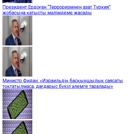
Президент Ердоған “Терроризмнен азат Түркия”
жобасына қатысты мәлімдеме жасады
Министр Фидан: «Израильдің басқыншылық саясаты
тоқтатылмаса, дағдарыс бүкіл әлемге таралады»