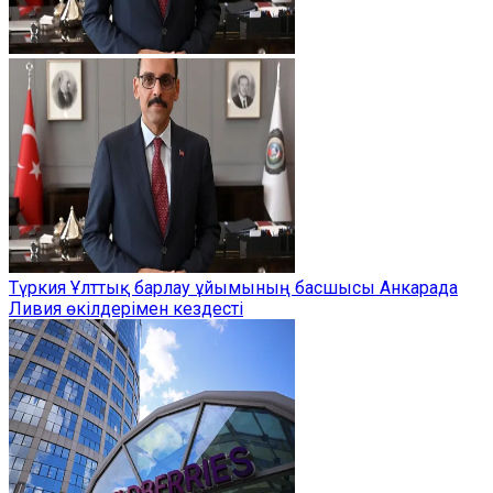
Түркия Ұлттық барлау ұйымының басшысы Анкарада
Ливия өкілдерімен кездесті