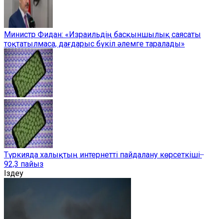
Министр Фидан: «Израильдің басқыншылық саясаты
тоқтатылмаса, дағдарыс бүкіл әлемге таралады»
Түркияда халықтың интернетті пайдалану көрсеткіші ̶
92,3 пайыз
Іздеу