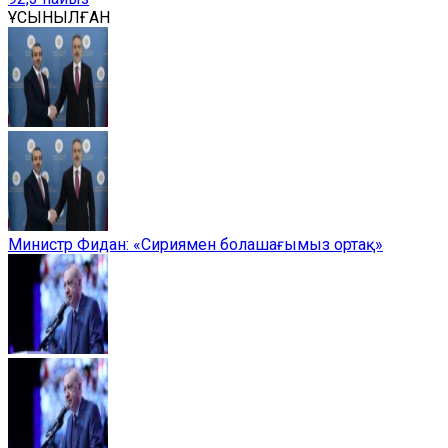
ҰСЫНЫЛҒАН
Министр Фидан: «Сириямен болашағымыз ортақ»