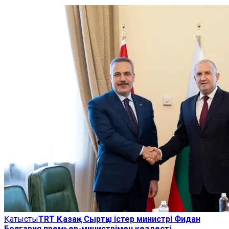
Қатысты
TRT Қазақ - Сыртқы істер министрі Фидан
Болгария премьер-министрімен кездесті