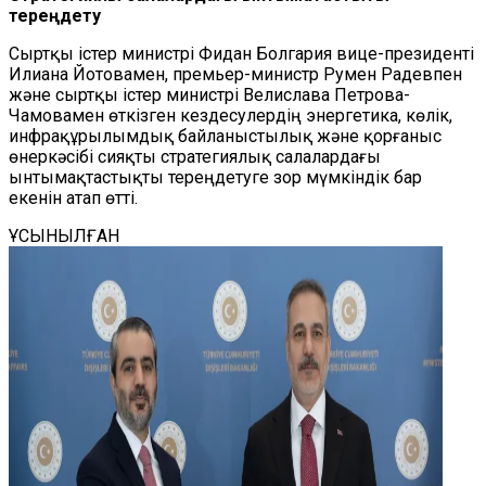
тереңдету
Сыртқы істер министрі Фидан Болгария вице-президенті
Илиана Йотовамен, премьер-министр Румен Радевпен
және сыртқы істер министрі Велислава Петрова-
Чамовамен өткізген кездесулердің энергетика, көлік,
инфрақұрылымдық байланыстылық және қорғаныс
өнеркәсібі сияқты стратегиялық салалардағы
ынтымақтастықты тереңдетуге зор мүмкіндік бар
екенін атап өтті.
ҰСЫНЫЛҒАН