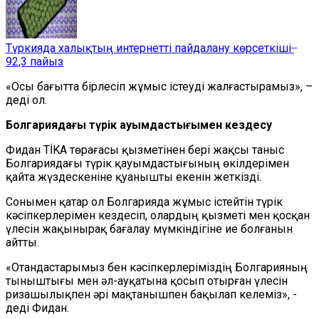
Түркияда халықтың интернетті пайдалану көрсеткіші ̶
92,3 пайыз
«Осы бағытта бірлесіп жұмыс істеуді жалғастырамыз», –
деді ол.
Болгариядағы түрік қауымдастығымен кездесу
Фидан TİKA төрағасы қызметінен бері жақсы таныс
Болгариядағы түрік қауымдастығының өкілдерімен
қайта жүздескеніне қуанышты екенін жеткізді.
Сонымен қатар ол Болгарияда жұмыс істейтін түрік
кәсіпкерлерімен кездесіп, олардың қызметі мен қосқан
үлесін жақынырақ бағалау мүмкіндігіне ие болғанын
айтты.
«Отандастарымыз бен кәсіпкерлеріміздің Болгарияның
тыныштығы мен әл-ауқатына қосып отырған үлесін
ризашылықпен әрі мақтанышпен бақылап келеміз», -
деді Фидан.