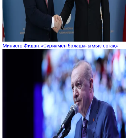
Министр Фидан: «Сириямен болашағымыз ортақ»