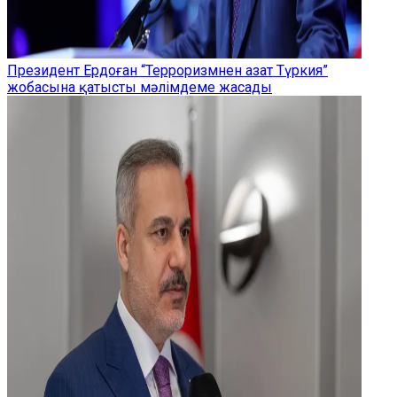
Президент Ердоған “Терроризмнен азат Түркия”
жобасына қатысты мәлімдеме жасады