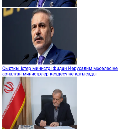
Сыртқы істер министрі Фидан Иерусалим мәселесіне
арналған министрлер кездесуіне қатысады