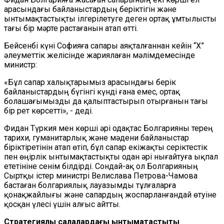
арасындағы байланыстардың беріктігін және
ынтымақтастықты ілгерілетуге деген ортақ ұмтылысты
тағы бір мәрте растағанын атап өтті.
Бейсенбі күні Софияға сапары аяқталғаннан кейін “X”
әлеуметтік желісінде жариялаған мәлімдемесінде
министр:
«Бұл сапар халықтарымыз арасындағы берік
байланыстардың бүгінгі күнді ғана емес, ортақ
болашағымызды да қалыптастырып отырғанын тағы
бір рет көрсетті», - деді.
Фидан Түркия мен көрші әрі одақтас Болгарияны терең
тарихи, гуманитарлық және мәдени байланыстар
біріктіретінін атап өтіп, бұл сапар екіжақты серіктестік
пен өңірлік ынтымақтастықты одан әрі нығайтуға ықпал
ететініне сенім білдірді. Сондай-ақ ол Болгарияның
Сыртқы істер министрі Велислава Петрова-Чамова
бастаған болгариялық лауазымды тұлғаларға
қонақжайлығы және сапардың жоспарланғандай өтуіне
қосқан үлесі үшін алғыс айтты.
Стратегиялық салалардағы ынтымақтастықты