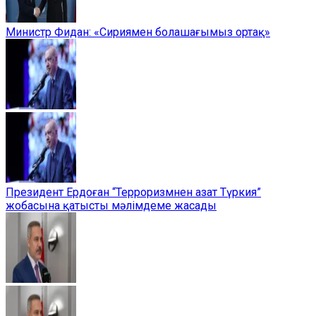
Министр Фидан: «Сириямен болашағымыз ортақ»
Президент Ердоған “Терроризмнен азат Түркия”
жобасына қатысты мәлімдеме жасады