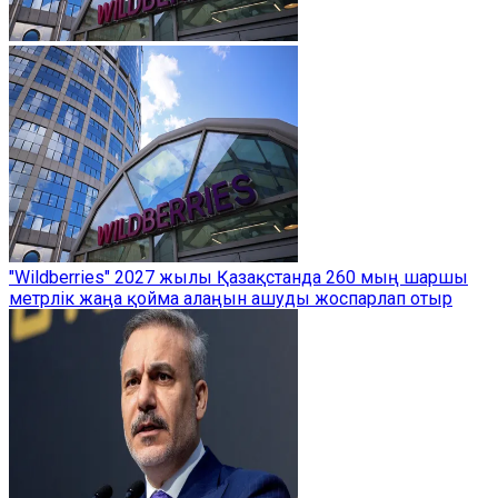
"Wildberries" 2027 жылы Қазақстанда 260 мың шаршы
метрлік жаңа қойма алаңын ашуды жоспарлап отыр