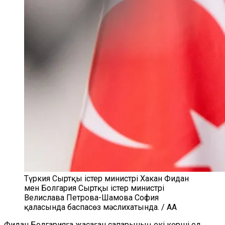
Түркия Сыртқы істер министрі Хакан Фидан
мен Болгария Сыртқы істер министрі
Велислава Петрова-Шамова София
қаласында баспасөз мәслихатында. / AA
Фидан Болгарияға жасаған сапарының екі көрші ел