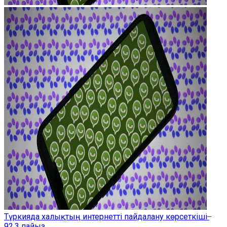
Түркияда халықтың интернетті пайдалану көрсеткіші ̶
92,3 пайыз