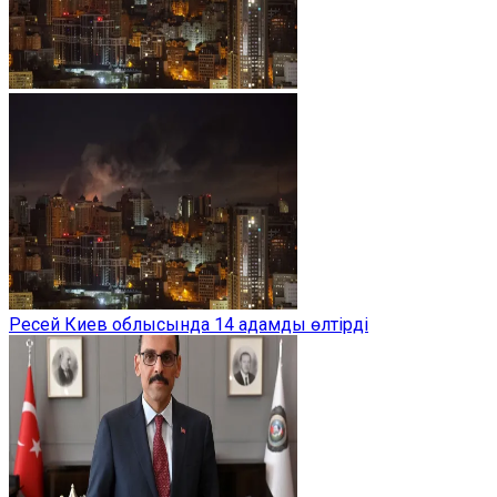
Ресей Киев облысында 14 адамды өлтірді