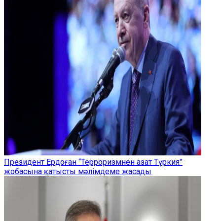
Президент Ердоған “Терроризмнен азат Түркия”
жобасына қатысты мәлімдеме жасады