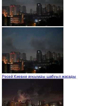
Ресей Киевке ауқымды шабуыл жасады