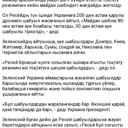
режимінен кейін майдан шебіндегі жағдайды жеткізді.
Ол Ресейдің түн ішінде Украинаға 200-ден астам қарулы
дронмен шабуыл жасағанын айтып, «Майдан шебіне 80-
нен астам әуе бомбасы тасталды, 30-дан астам әуе
шабуылы тіркелді», - деді.
Зеленскийдің айтуынша, әуе шабуылдары Днипро, Киев,
Житомир, Харьков, Сумы, сондай-ақ Николаев пен
Чернигов облыстарын нысанаға алған.
«Ресей бірнеше күнге созылған ішінара атысты тоқтату
режимін өзі тоқтатуға шешім қабылдады», - деді ол.
Зеленский Украина аймақтарына жасалған шабуылдар
барысында энергетикалық нысандар, тұрғын үйлер,
балабақша ғимараты және пойыз локомотиві соққыға
ұшырағанын айтты.
«Бұл шабуылдардан жараланғандар бар. Өкінішке қарай,
қаза тапқандар да бар», - деді Украина президенті.
Зеленский бұған дейін де Ресей шабуылдарына жауап
беретіндерін айтқанын еске салып, «Ресей бұл соғысты