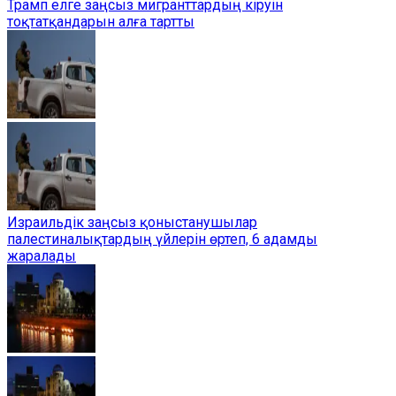
Трамп елге заңсыз мигранттардың кіруін
тоқтатқандарын алға тартты
Израильдік заңсыз қоныстанушылар
палестиналықтардың үйлерін өртеп, 6 адамды
жаралады