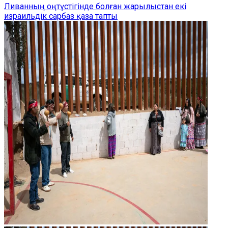
Ливанның оңтүстігінде болған жарылыстан екі
израильдік сарбаз қаза тапты