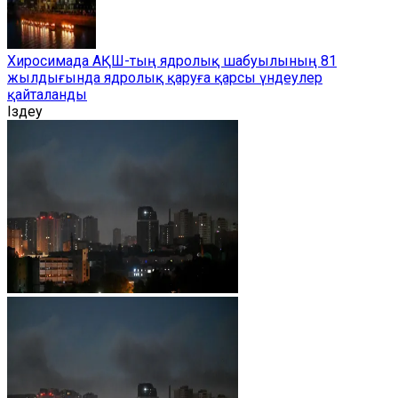
Хиросимада АҚШ-тың ядролық шабуылының 81
жылдығында ядролық қаруға қарсы үндеулер
қайталанды
Іздеу