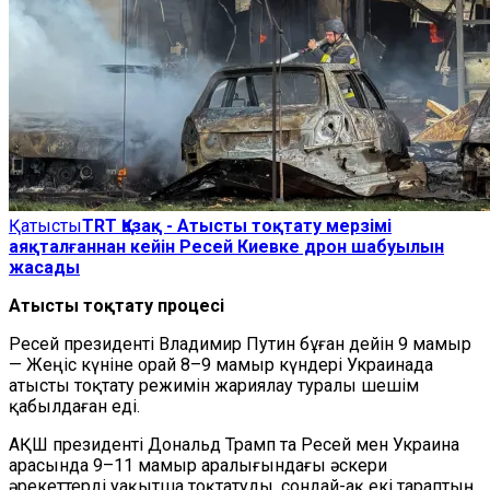
Қатысты
TRT Қазақ - Атысты тоқтату мерзімі
аяқталғаннан кейін Ресей Киевке дрон шабуылын
жасады
Атысты тоқтату процесі
Ресей президенті Владимир Путин бұған дейін 9 мамыр
— Жеңіс күніне орай 8–9 мамыр күндері Украинада
атысты тоқтату режимін жариялау туралы шешім
қабылдаған еді.
АҚШ президенті Дональд Трамп та Ресей мен Украина
арасында 9–11 мамыр аралығындағы әскери
әрекеттерді уақытша тоқтатуды, сондай-ақ екі тараптың