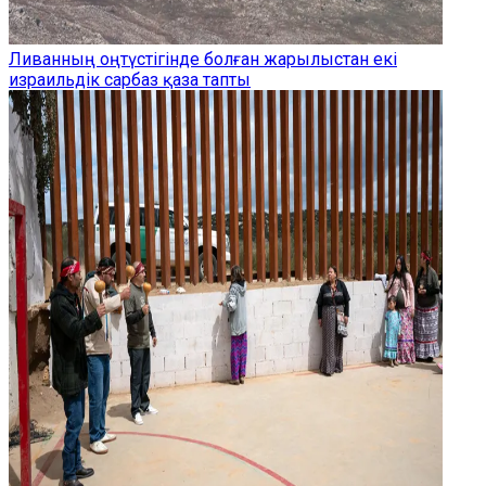
Ливанның оңтүстігінде болған жарылыстан екі
израильдік сарбаз қаза тапты