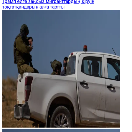
Трамп елге заңсыз мигранттардың кіруін
тоқтатқандарын алға тартты