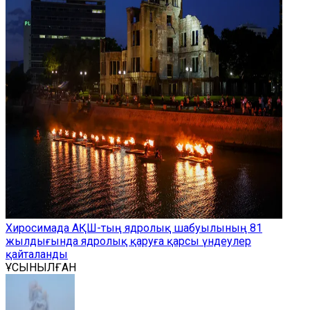
Хиросимада АҚШ-тың ядролық шабуылының 81
жылдығында ядролық қаруға қарсы үндеулер
қайталанды
ҰСЫНЫЛҒАН