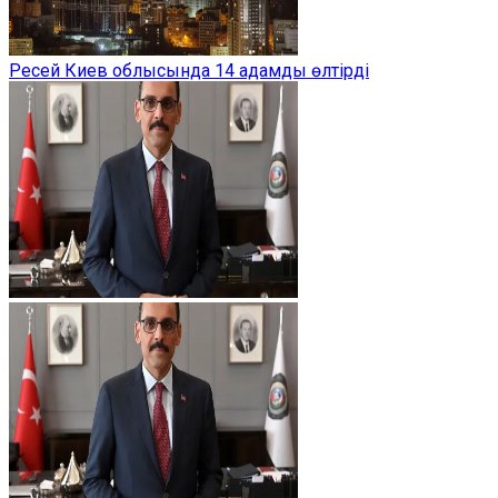
Ресей Киев облысында 14 адамды өлтірді