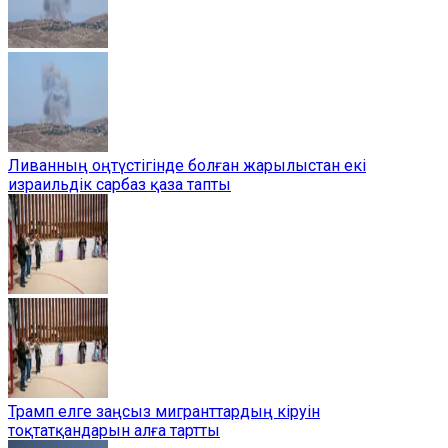
Ливанның оңтүстігінде болған жарылыстан екі
израильдік сарбаз қаза тапты
Трамп елге заңсыз мигранттардың кіруін
тоқтатқандарын алға тартты