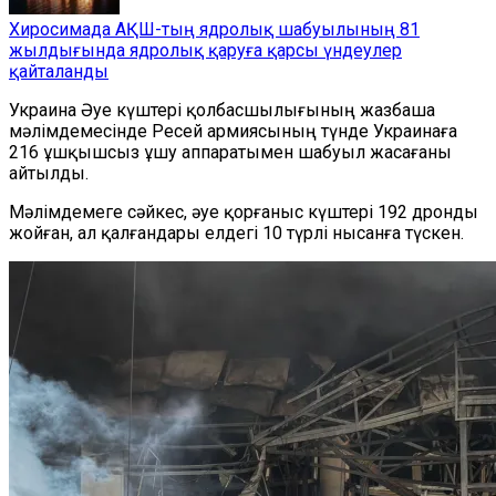
Хиросимада АҚШ-тың ядролық шабуылының 81
жылдығында ядролық қаруға қарсы үндеулер
қайталанды
Украина Әуе күштері қолбасшылығының жазбаша
мәлімдемесінде Ресей армиясының түнде Украинаға
216 ұшқышсыз ұшу аппаратымен шабуыл жасағаны
айтылды.
Мәлімдемеге сәйкес, әуе қорғаныс күштері 192 дронды
жойған, ал қалғандары елдегі 10 түрлі нысанға түскен.