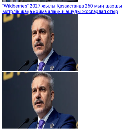
"Wildberries" 2027 жылы Қазақстанда 260 мың шаршы
метрлік жаңа қойма алаңын ашуды жоспарлап отыр