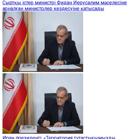
Сыртқы істер министрі Фидан Иерусалим мәселесіне
арналған министрлер кездесуіне қатысады
Иран президенті: «Территория тұтастығымызды