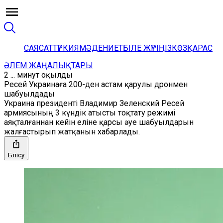
САЯСАТ
ТҮРКИЯ
МӘДЕНИЕТ
БІЛЕ ЖҮРІҢІЗ
КӨЗҚАРАС
ӘЛЕМ ЖАҢАЛЫҚТАРЫ
2 ... минут оқылды
Ресей Украинаға 200-ден астам қарулы дронмен
шабуылдады
Украина президенті Владимир Зеленский Ресей
армиясының 3 күндік атысты тоқтату режимі
аяқталғаннан кейін еліне қарсы әуе шабуылдарын
жалғастырып жатқанын хабарлады.
Бөлісу