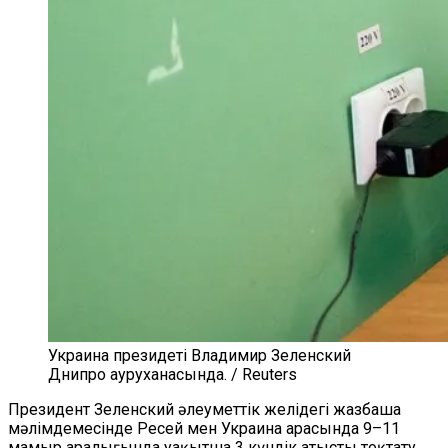
Украина президеті Владимир Зеленский
Днипро ауруханасында. / Reuters
Президент Зеленский әлеуметтік желідегі жазбаша
мәлімдемесінде Ресей мен Украина арасында 9–11
мамыр аралығында уақытша 3 күндік атысты тоқтату