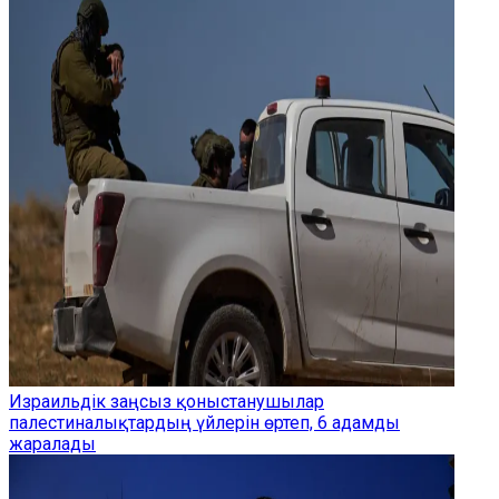
Израильдік заңсыз қоныстанушылар
палестиналықтардың үйлерін өртеп, 6 адамды
жаралады