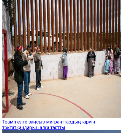
Трамп елге заңсыз мигранттардың кіруін
тоқтатқандарын алға тартты