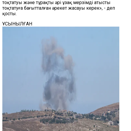
тоқтатуы және тұрақты әрі ұзақ мерзімді атысты
тоқтатуға бағытталған әрекет жасауы керек», - деп
қосты.
ҰСЫНЫЛҒАН