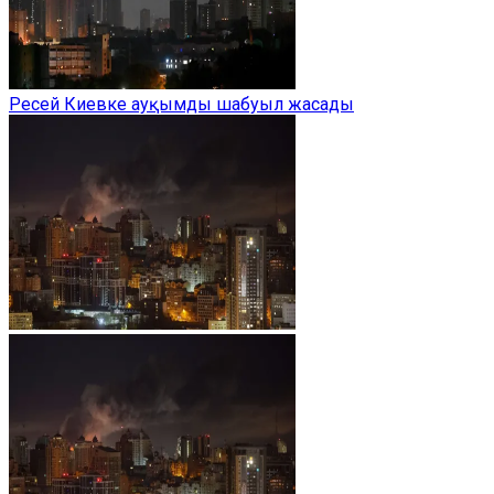
Ресей Киевке ауқымды шабуыл жасады