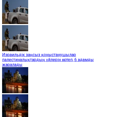
Израильдік заңсыз қоныстанушылар
палестиналықтардың үйлерін өртеп, 6 адамды
жаралады