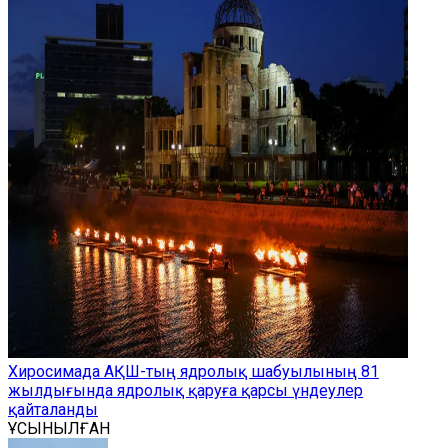
Хиросимада АҚШ-тың ядролық шабуылының 81
жылдығында ядролық қаруға қарсы үндеулер
қайталанды
ҰСЫНЫЛҒАН