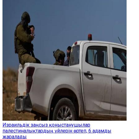
Израильдік заңсыз қоныстанушылар
палестиналықтардың үйлерін өртеп, 6 адамды
жаралады