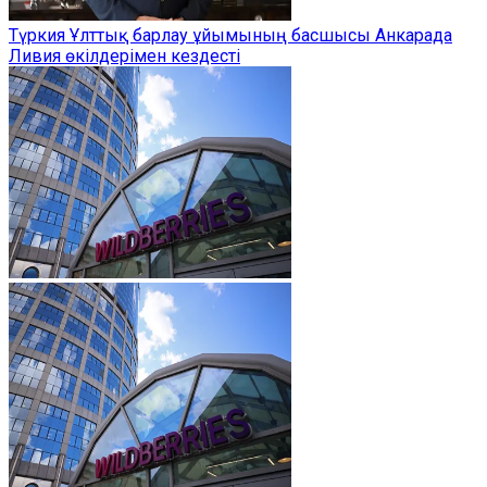
Түркия Ұлттық барлау ұйымының басшысы Анкарада
Ливия өкілдерімен кездесті