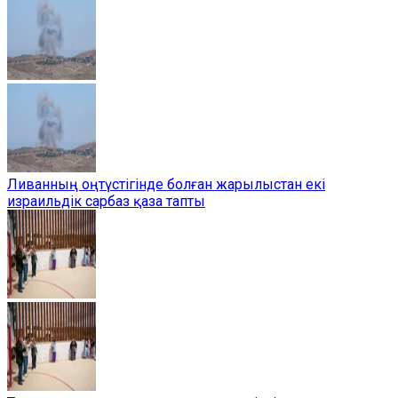
Ливанның оңтүстігінде болған жарылыстан екі
израильдік сарбаз қаза тапты