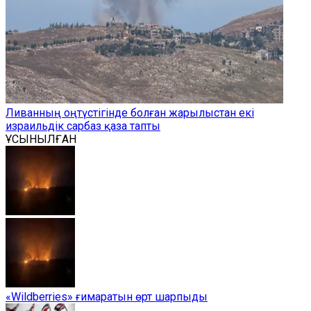
Ливанның оңтүстігінде болған жарылыстан екі
израильдік сарбаз қаза тапты
ҰСЫНЫЛҒАН
«Wildberries» ғимаратын өрт шарпыды