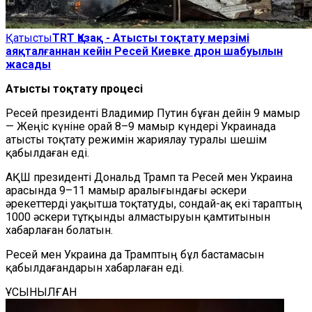
Қатысты
TRT Қазақ - Атысты тоқтату мерзімі
аяқталғаннан кейін Ресей Киевке дрон шабуылын
жасады
Атысты тоқтату процесі
Ресей президенті Владимир Путин бұған дейін 9 мамыр
— Жеңіс күніне орай 8–9 мамыр күндері Украинада
атысты тоқтату режимін жариялау туралы шешім
қабылдаған еді.
АҚШ президенті Дональд Трамп та Ресей мен Украина
арасында 9–11 мамыр аралығындағы әскери
әрекеттерді уақытша тоқтатуды, сондай-ақ екі тараптың
1000 әскери тұтқынды алмастыруын қамтитынын
хабарлаған болатын.
Ресей мен Украина да Трамптың бұл бастамасын
қабылдағандарын хабарлаған еді.
ҰСЫНЫЛҒАН