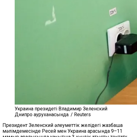
Украина президеті Владимир Зеленский
Днипро ауруханасында. / Reuters
Президент Зеленский әлеуметтік желідегі жазбаша
мәлімдемесінде Ресей мен Украина арасында 9–11
мамыр аралығында уақытша 3 күндік атысты тоқтату