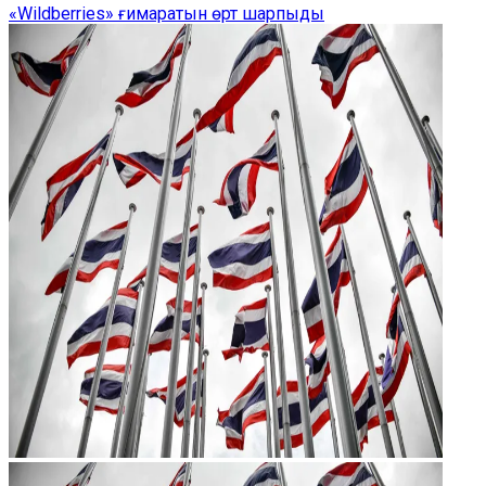
«Wildberries» ғимаратын өрт шарпыды