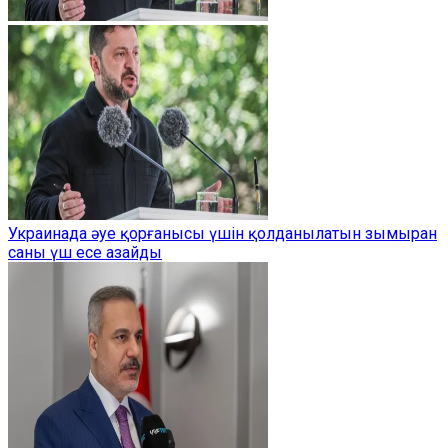
Украинада әуе қорғанысы үшін қолданылатын зымыран
саны үш есе азайды