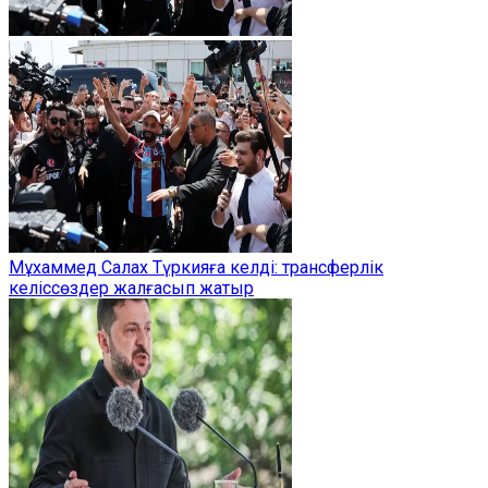
Мұхаммед Салах Түркияға келді: трансферлік
келіссөздер жалғасып жатыр