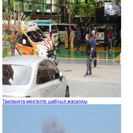
Таиландта мектепте шабуыл жасалды