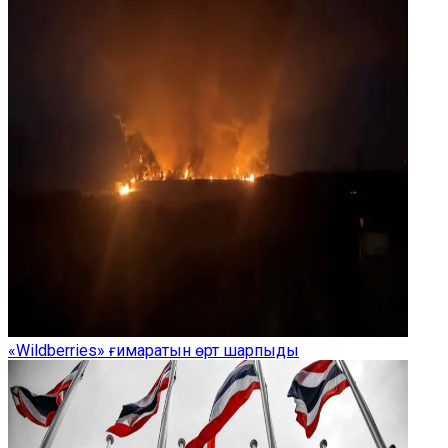
«Wildberries» ғимаратын өрт шарпыды