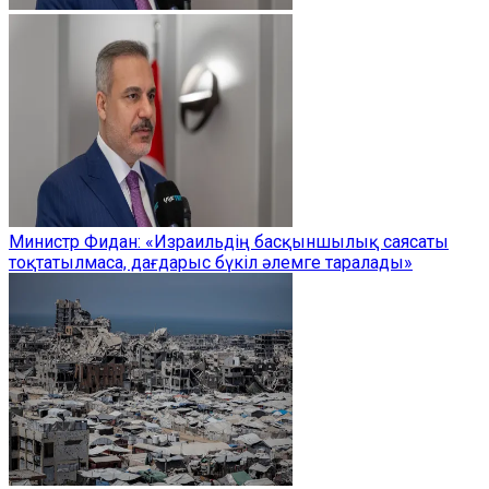
Министр Фидан: «Израильдің басқыншылық саясаты
тоқтатылмаса, дағдарыс бүкіл әлемге таралады»