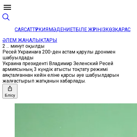
САЯСАТ
ТҮРКИЯ
МӘДЕНИЕТ
БІЛЕ ЖҮРІҢІЗ
КӨЗҚАРАС
ӘЛЕМ ЖАҢАЛЫҚТАРЫ
2 ... минут оқылды
Ресей Украинаға 200-ден астам қарулы дронмен
шабуылдады
Украина президенті Владимир Зеленский Ресей
армиясының 3 күндік атысты тоқтату режимі
аяқталғаннан кейін еліне қарсы әуе шабуылдарын
жалғастырып жатқанын хабарлады.
Бөлісу