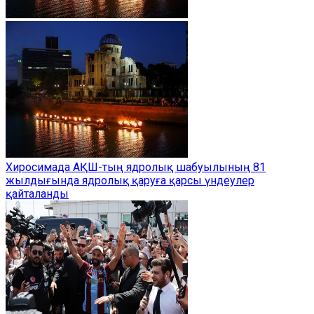
Хиросимада АҚШ-тың ядролық шабуылының 81
жылдығында ядролық қаруға қарсы үндеулер
қайталанды