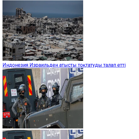
Индонезия Израильден атысты тоқтатуды талап етті