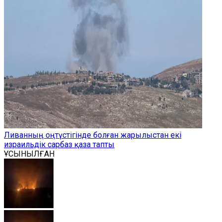
Ливанның оңтүстігінде болған жарылыстан екі
израильдік сарбаз қаза тапты
ҰСЫНЫЛҒАН