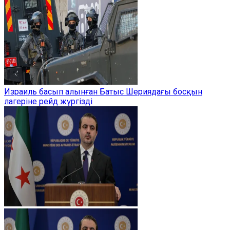
Израиль басып алынған Батыс Шериядағы босқын
лагеріне рейд жүргізді