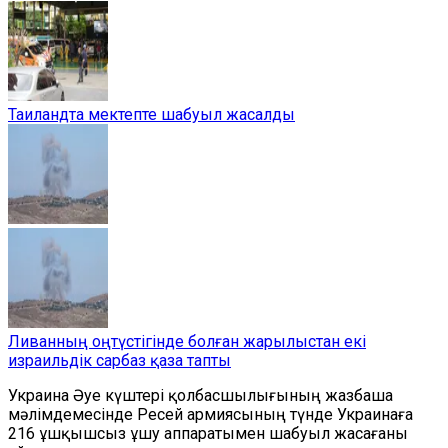
Таиландта мектепте шабуыл жасалды
Ливанның оңтүстігінде болған жарылыстан екі
израильдік сарбаз қаза тапты
Украина Әуе күштері қолбасшылығының жазбаша
мәлімдемесінде Ресей армиясының түнде Украинаға
216 ұшқышсыз ұшу аппаратымен шабуыл жасағаны