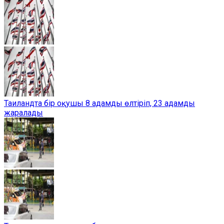
Таиландта бір оқушы 8 адамды өлтіріп, 23 адамды
жаралады