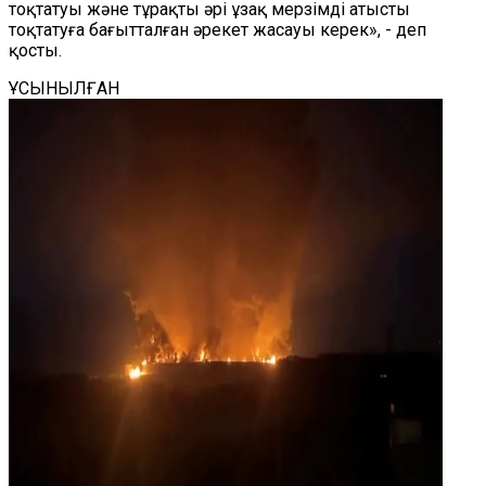
тоқтатуы және тұрақты әрі ұзақ мерзімді атысты
тоқтатуға бағытталған әрекет жасауы керек», - деп
қосты.
ҰСЫНЫЛҒАН