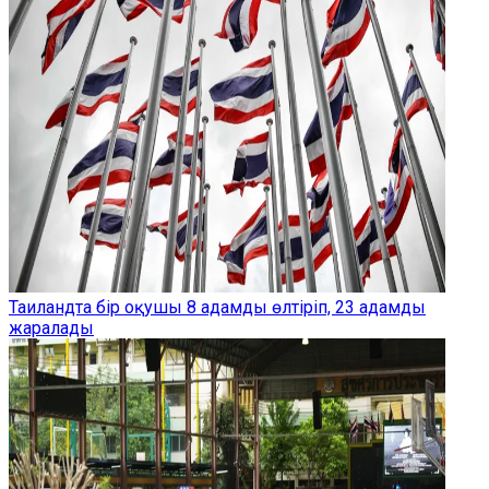
Таиландта бір оқушы 8 адамды өлтіріп, 23 адамды
жаралады