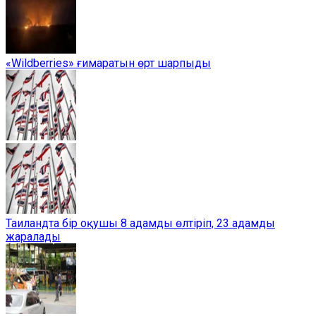
«Wildberries» ғимаратын өрт шарпыды
Таиландта бір оқушы 8 адамды өлтіріп, 23 адамды
жаралады