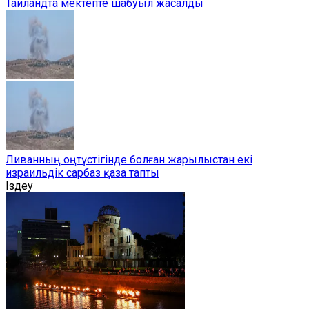
Таиландта мектепте шабуыл жасалды
Ливанның оңтүстігінде болған жарылыстан екі
израильдік сарбаз қаза тапты
Іздеу