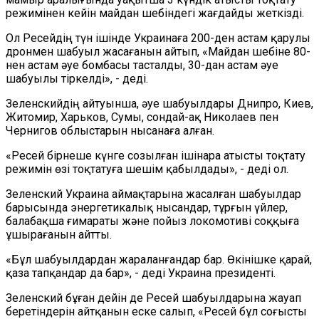
режимінен кейін майдан шебіндегі жағдайды жеткізді.
Ол Ресейдің түн ішінде Украинаға 200-ден астам қарулы
дронмен шабуыл жасағанын айтып, «Майдан шебіне 80-
нен астам әуе бомбасы тасталды, 30-дан астам әуе
шабуылы тіркелді», - деді.
Зеленскийдің айтуынша, әуе шабуылдары Днипро, Киев,
Житомир, Харьков, Сумы, сондай-ақ Николаев пен
Чернигов облыстарын нысанаға алған.
«Ресей бірнеше күнге созылған ішінара атысты тоқтату
режимін өзі тоқтатуға шешім қабылдады», - деді ол.
Зеленский Украина аймақтарына жасалған шабуылдар
барысында энергетикалық нысандар, тұрғын үйлер,
балабақша ғимараты және пойыз локомотиві соққыға
ұшырағанын айтты.
«Бұл шабуылдардан жараланғандар бар. Өкінішке қарай,
қаза тапқандар да бар», - деді Украина президенті.
Зеленский бұған дейін де Ресей шабуылдарына жауап
беретіндерін айтқанын еске салып, «Ресей бұл соғысты