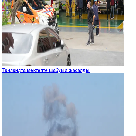
Таиландта мектепте шабуыл жасалды