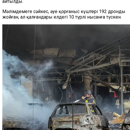
айтылды.
Мәлімдемеге сәйкес, әуе қорғаныс күштері 192 дронды
жойған, ал қалғандары елдегі 10 түрлі нысанға түскен.