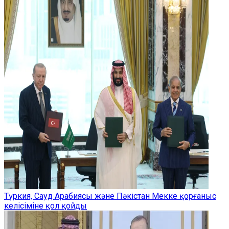
Түркия, Сауд Арабиясы және Пәкістан Мекке қорғаныс
келісіміне қол қойды