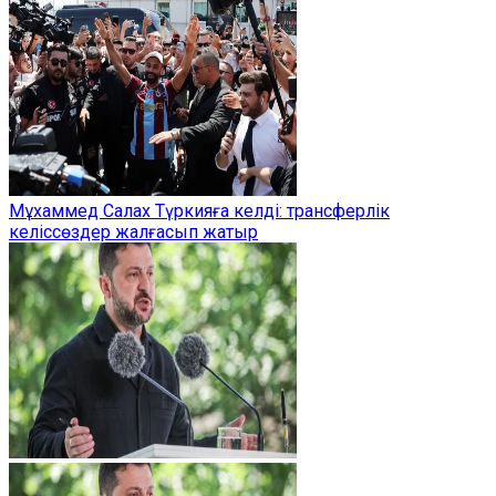
Мұхаммед Салах Түркияға келді: трансферлік
келіссөздер жалғасып жатыр