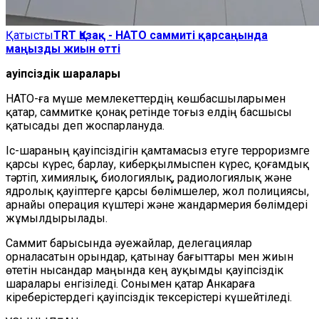
Қатысты
TRT Қазақ - НАТО саммиті қарсаңында
маңызды жиын өтті
Қауіпсіздік шаралары
НАТО-ға мүше мемлекеттердің көшбасшыларымен
қатар, саммитке қонақ ретінде тоғыз елдің басшысы
қатысады деп жоспарлануда.
Іс-шараның қауіпсіздігін қамтамасыз етуге терроризмге
қарсы күрес, барлау, киберқылмыспен күрес, қоғамдық
тәртіп, химиялық, биологиялық, радиологиялық және
ядролық қауіптерге қарсы бөлімшелер, жол полициясы,
арнайы операция күштері және жандармерия бөлімдері
жұмылдырылады.
Саммит барысында әуежайлар, делегациялар
орналасатын орындар, қатынау бағыттары мен жиын
өтетін нысандар маңында кең ауқымды қауіпсіздік
шаралары енгізіледі. Сонымен қатар Анкараға
кіреберістердегі қауіпсіздік тексерістері күшейтіледі.