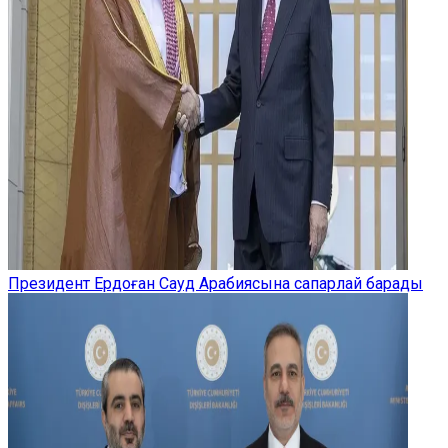
Президент Ердоған Сауд Арабиясына сапарлай барады