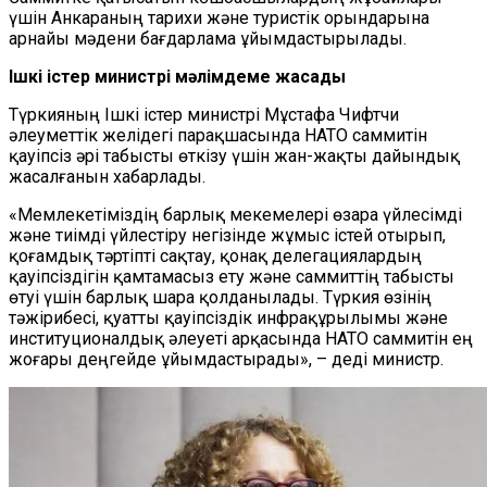
үшін Анкараның тарихи және туристік орындарына
арнайы мәдени бағдарлама ұйымдастырылады.
Ішкі істер министрі мәлімдеме жасады
Түркияның Ішкі істер министрі Мұстафа Чифтчи
әлеуметтік желідегі парақшасында НАТО саммитін
қауіпсіз әрі табысты өткізу үшін жан-жақты дайындық
жасалғанын хабарлады.
«Мемлекетіміздің барлық мекемелері өзара үйлесімді
және тиімді үйлестіру негізінде жұмыс істей отырып,
қоғамдық тәртіпті сақтау, қонақ делегациялардың
қауіпсіздігін қамтамасыз ету және саммиттің табысты
өтуі үшін барлық шара қолданылады. Түркия өзінің
тәжірибесі, қуатты қауіпсіздік инфрақұрылымы және
институционалдық әлеуеті арқасында НАТО саммитін ең
жоғары деңгейде ұйымдастырады», – деді министр.