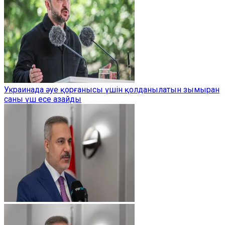
Украинада әуе қорғанысы үшін қолданылатын зымыран
саны үш есе азайды