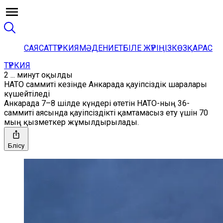
САЯСАТ
ТҮРКИЯ
МӘДЕНИЕТ
БІЛЕ ЖҮРІҢІЗ
КӨЗҚАРАС
ТҮРКИЯ
2 ... минут оқылды
НАТО саммиті кезінде Анкарада қауіпсіздік шаралары
күшейтіледі
Анкарада 7–8 шілде күндері өтетін НАТО-ның 36-
саммиті аясында қауіпсіздікті қамтамасыз ету үшін 70
мың қызметкер жұмылдырылады.
Бөлісу