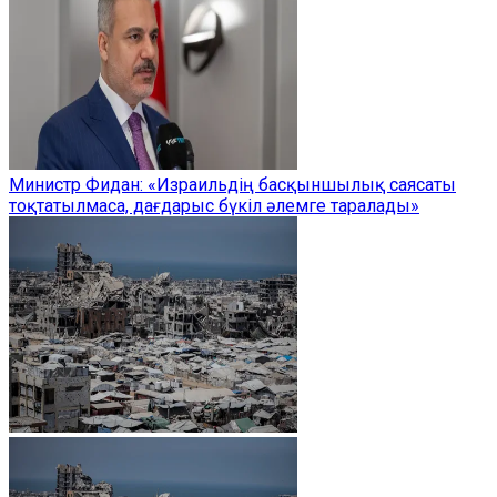
Министр Фидан: «Израильдің басқыншылық саясаты
тоқтатылмаса, дағдарыс бүкіл әлемге таралады»