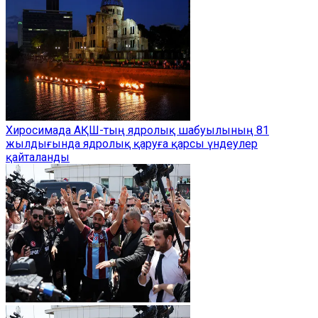
Хиросимада АҚШ-тың ядролық шабуылының 81
жылдығында ядролық қаруға қарсы үндеулер
қайталанды