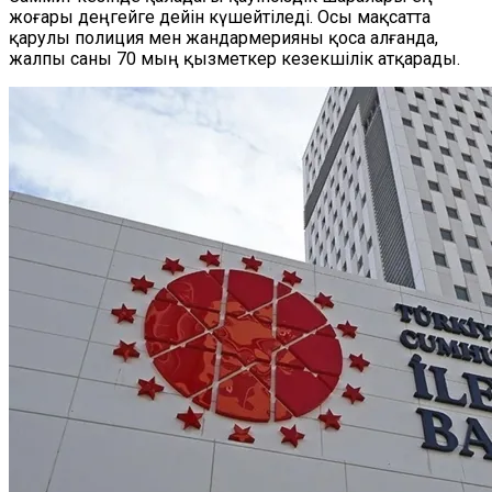
жоғары деңгейге дейін күшейтіледі. Осы мақсатта
қарулы полиция мен жандармерияны қоса алғанда,
жалпы саны 70 мың қызметкер кезекшілік атқарады.