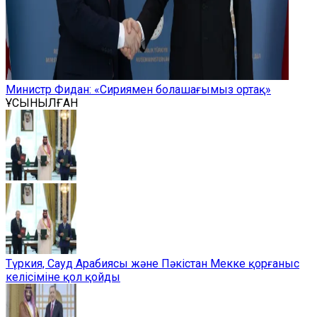
Министр Фидан: «Сириямен болашағымыз ортақ»
ҰСЫНЫЛҒАН
Түркия, Сауд Арабиясы және Пәкістан Мекке қорғаныс
келісіміне қол қойды