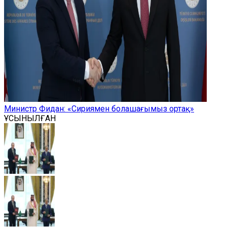
Министр Фидан: «Сириямен болашағымыз ортақ»
ҰСЫНЫЛҒАН