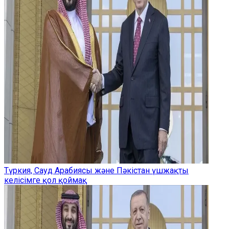
Түркия, Сауд Арабиясы және Пәкістан үшжақты
келісімге қол қоймақ