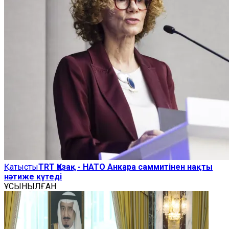
Қатысты
TRT Қазақ - НАТО Анкара саммитінен нақты
нәтиже күтеді
ҰСЫНЫЛҒАН