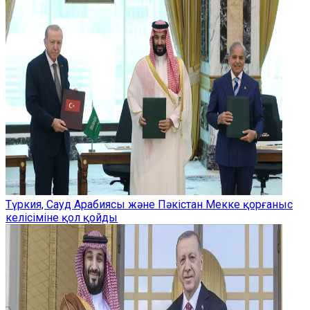
Түркия, Сауд Арабиясы және Пәкістан Мекке қорғаныс
келісіміне қол қойды