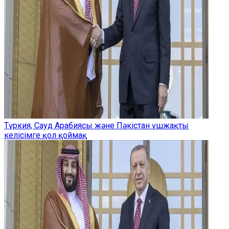
Түркия, Сауд Арабиясы және Пәкістан үшжақты
келісімге қол қоймақ