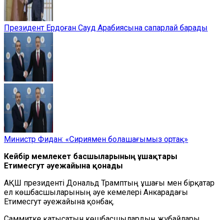
Президент Ердоған Сауд Арабиясына сапарлай барады
Министр Фидан: «Сириямен болашағымыз ортақ»
Кейбір мемлекет басшыларының ұшақтары
Етимесгут әуежайына қонады
АҚШ президенті Дональд Трамптың ұшағы мен бірқатар
ел көшбасшыларының әуе кемелері Анкарадағы
Етимесгут әуежайына қонбақ.
Саммитке қатысатын көшбасшылардың жұбайлары