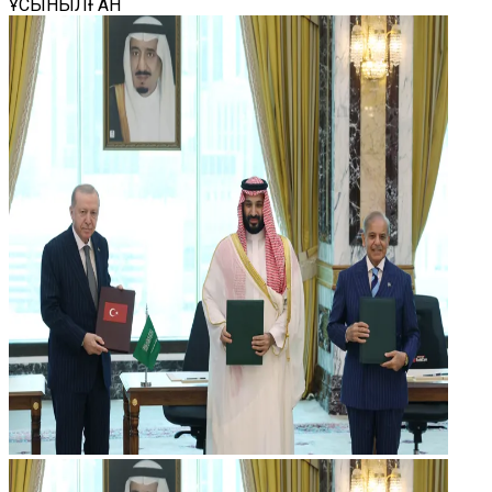
ҰСЫНЫЛҒАН