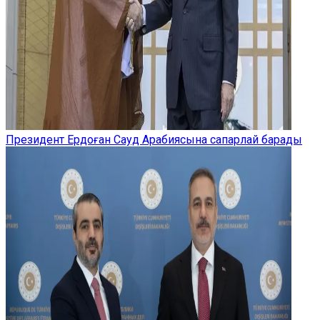
Президент Ердоған Сауд Арабиясына сапарлай барады