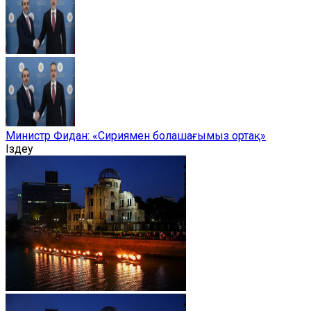
Министр Фидан: «Сириямен болашағымыз ортақ»
Іздеу