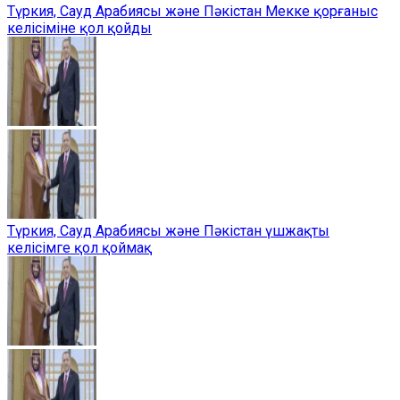
Түркия, Сауд Арабиясы және Пәкістан Мекке қорғаныс
келісіміне қол қойды
Түркия, Сауд Арабиясы және Пәкістан үшжақты
келісімге қол қоймақ