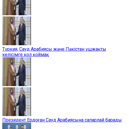
Түркия, Сауд Арабиясы және Пәкістан үшжақты
келісімге қол қоймақ
Президент Ердоған Сауд Арабиясына сапарлай барады