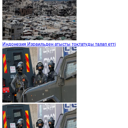
Индонезия Израильден атысты тоқтатуды талап етті