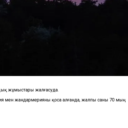
ндық жұмыстары жалғасуда.
иция мен жандармерияны қоса алғанда, жалпы саны 70 мың