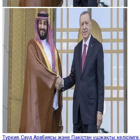
Түркия, Сауд Арабиясы және Пәкістан үшжақты келісімге