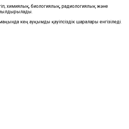
ртіп, химиялық, биологиялық, радиологиялық және
жұмылдырылады.
аңында кең ауқымды қауіпсіздік шаралары енгізіледі.