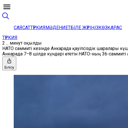
САЯСАТ
ТҮРКИЯ
МӘДЕНИЕТ
БІЛЕ ЖҮРІҢІЗ
КӨЗҚАРАС
ТҮРКИЯ
2 ... минут оқылды
НАТО саммиті кезінде Анкарада қауіпсіздік шаралары күш
Анкарада 7–8 шілде күндері өтетін НАТО-ның 36-саммит
Бөлісу