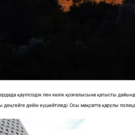
лордада қауіпсіздік пен көлік қозғалысына қатысты дайы
ы деңгейге дейін күшейтіледі. Осы мақсатта қарулы пол