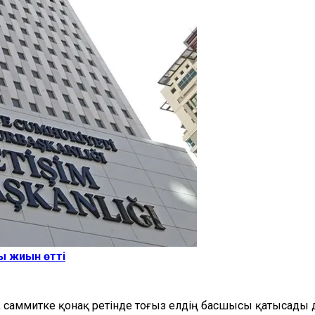
ы жиын өтті
саммитке қонақ ретінде тоғыз елдің басшысы қатысады 