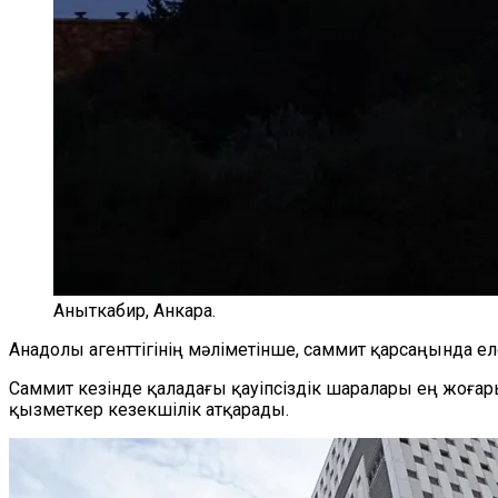
Аныткабир, Анкара.
Анадолы агенттігінің мәліметінше, саммит қарсаңында е
Саммит кезінде қаладағы қауіпсіздік шаралары ең жоғар
қызметкер кезекшілік атқарады.