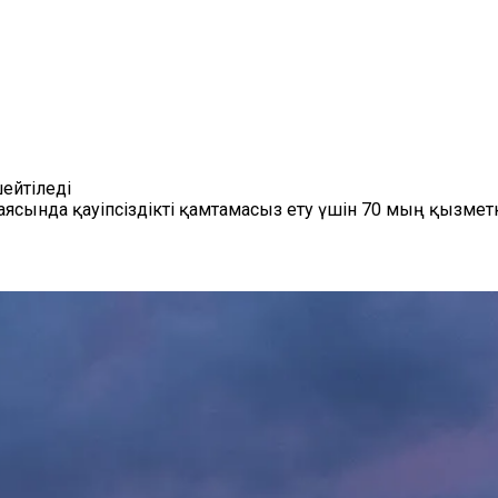
ейтіледі
і аясында қауіпсіздікті қамтамасыз ету үшін 70 мың қыз