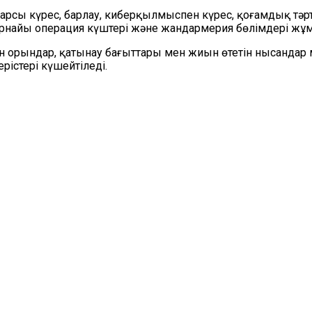
 қарсы күрес, барлау, киберқылмыспен күрес, қоғамдық тә
 арнайы операция күштері және жандармерия бөлімдері 
 орындар, қатынау бағыттары мен жиын өтетін нысандар м
рістері күшейтіледі.