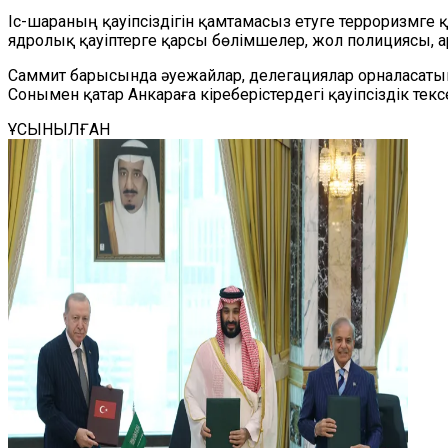
Іс-шараның қауіпсіздігін қамтамасыз етуге терроризмге
ядролық қауіптерге қарсы бөлімшелер, жол полициясы,
Саммит барысында әуежайлар, делегациялар орналасатын
Сонымен қатар Анкараға кіреберістердегі қауіпсіздік тексе
ҰСЫНЫЛҒАН