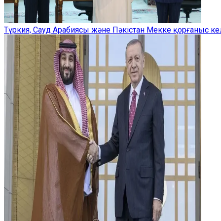
Түркия, Сауд Арабиясы және Пәкістан Мекке қорғаныс ке