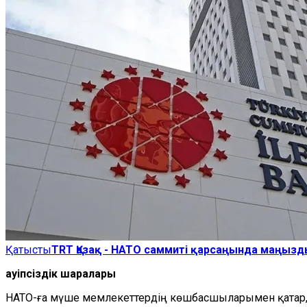
Қатысты
TRT Қазақ - НАТО саммиті қарсаңында маңызд
Қауіпсіздік шаралары
НАТО-ға мүше мемлекеттердің көшбасшыларымен қатар, 