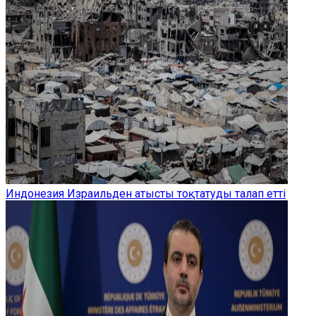
Индонезия Израильден атысты тоқтатуды талап етті