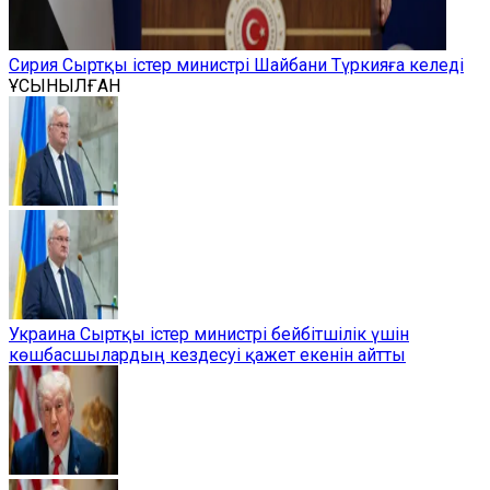
Сирия Сыртқы істер министрі Шайбани Түркияға келеді
ҰСЫНЫЛҒАН
Украина Сыртқы істер министрі бейбітшілік үшін
көшбасшылардың кездесуі қажет екенін айтты