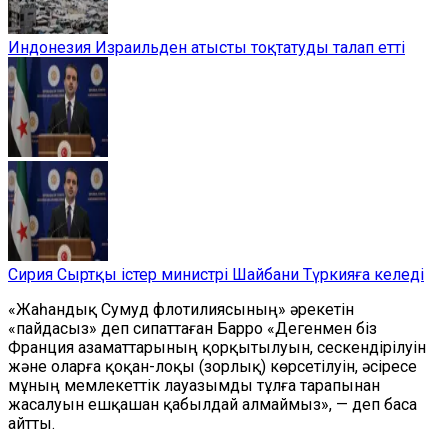
Индонезия Израильден атысты тоқтатуды талап етті
Сирия Сыртқы істер министрі Шайбани Түркияға келеді
«Жаһандық Сумуд флотилиясының» әрекетін
«пайдасыз» деп сипаттаған Барро «Дегенмен біз
Франция азаматтарының қорқытылуын, сескендірілуін
және оларға қоқан-лоқы (зорлық) көрсетілуін, әсіресе
мұның мемлекеттік лауазымды тұлға тарапынан
жасалуын ешқашан қабылдай алмаймыз», — деп баса
айтты.