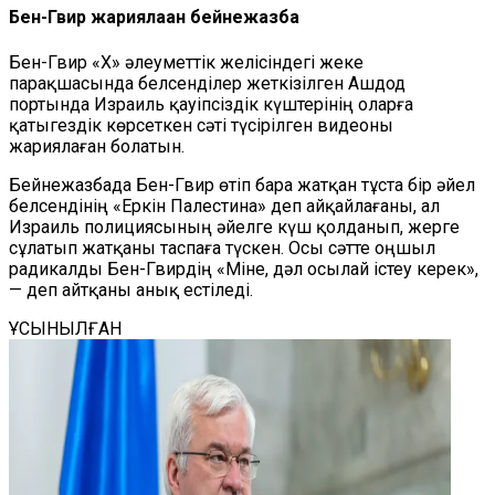
Бен-Гвир жариялаған бейнежазба
Бен-Гвир «X» әлеуметтік желісіндегі жеке
парақшасында белсенділер жеткізілген Ашдод
портында Израиль қауіпсіздік күштерінің оларға
қатыгездік көрсеткен сәті түсірілген видеоны
жариялаған болатын.
Бейнежазбада Бен-Гвир өтіп бара жатқан тұста бір әйел
белсендінің «Еркін Палестина» деп айқайлағаны, ал
Израиль полициясының әйелге күш қолданып, жерге
сұлатып жатқаны таспаға түскен. Осы сәтте оңшыл
радикалды Бен-Гвирдің «Міне, дәл осылай істеу керек»,
— деп айтқаны анық естіледі.
ҰСЫНЫЛҒАН