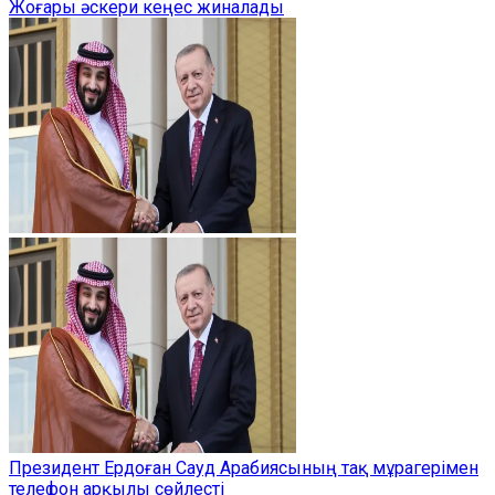
Жоғары әскери кеңес жиналады
Президент Ердоған Сауд Арабиясының тақ мұрагерімен
телефон арқылы сөйлесті