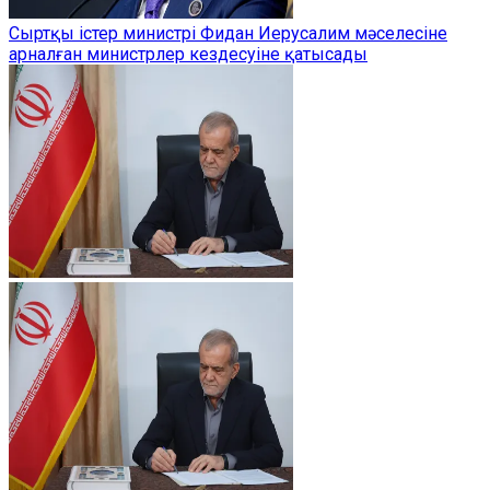
Сыртқы істер министрі Фидан Иерусалим мәселесіне
арналған министрлер кездесуіне қатысады