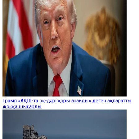
Трамп «АҚШ-та оқ-дәрі қоры азайды» деген ақпаратты
жоққа шығарды