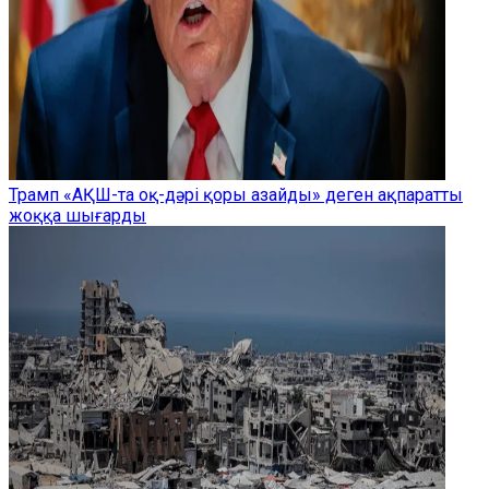
Трамп «АҚШ-та оқ-дәрі қоры азайды» деген ақпаратты
жоққа шығарды