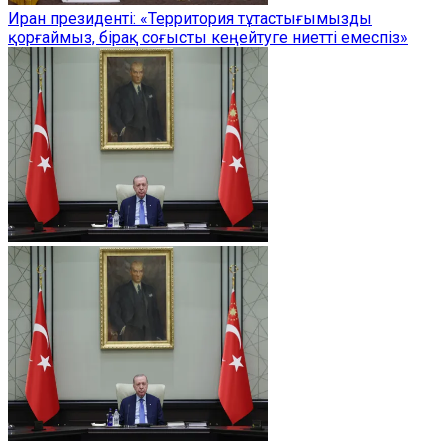
Иран президенті: «Территория тұтастығымызды
қорғаймыз, бірақ соғысты кеңейтуге ниетті емеспіз»