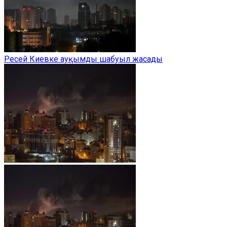
Ресей Киевке ауқымды шабуыл жасады