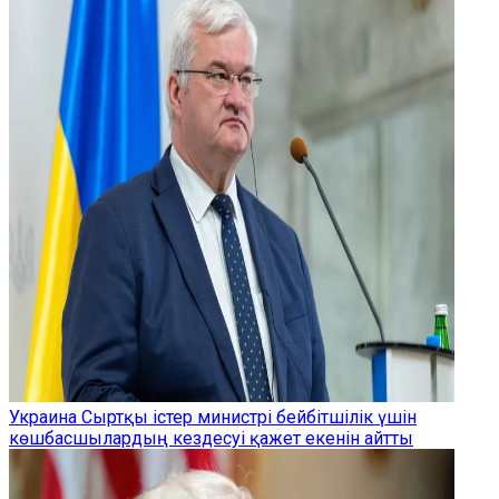
Украина Сыртқы істер министрі бейбітшілік үшін
көшбасшылардың кездесуі қажет екенін айтты