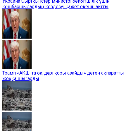
Украина Сыртқы істер министрі бейбітшілік үшін
көшбасшылардың кездесуі қажет екенін айтты
Трамп «АҚШ-та оқ-дәрі қоры азайды» деген ақпаратты
жоққа шығарды