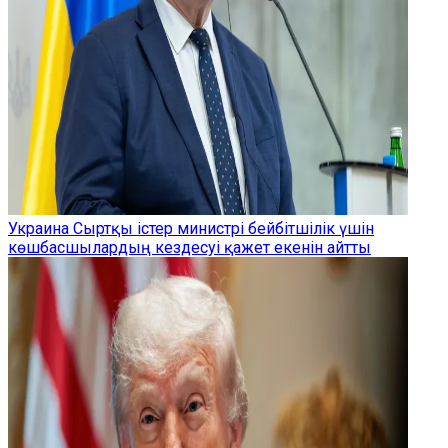
Украина Сыртқы істер министрі бейбітшілік үшін
көшбасшылардың кездесуі қажет екенін айтты