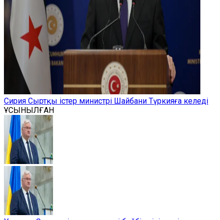
Сирия Сыртқы істер министрі Шайбани Түркияға келеді
ҰСЫНЫЛҒАН