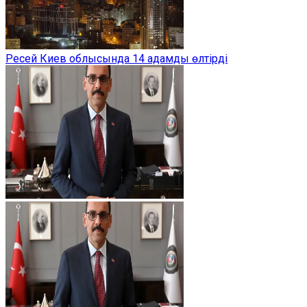
Ресей Киев облысында 14 адамды өлтірді