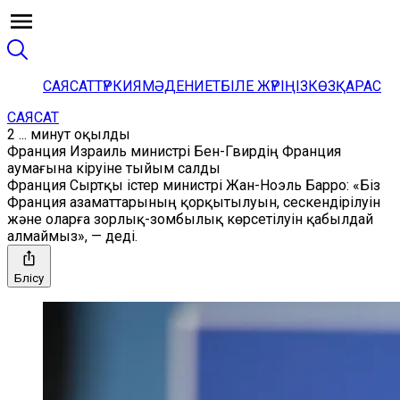
САЯСАТ
ТҮРКИЯ
МӘДЕНИЕТ
БІЛЕ ЖҮРІҢІЗ
КӨЗҚАРАС
САЯСАТ
2 ... минут оқылды
Франция Израиль министрі Бен-Гвирдің Франция
аумағына кіруіне тыйым салды
Франция Сыртқы істер министрі Жан-Ноэль Барро: «Біз
Франция азаматтарының қорқытылуын, сескендірілуін
және оларға зорлық-зомбылық көрсетілуін қабылдай
алмаймыз», — деді.
Бөлісу