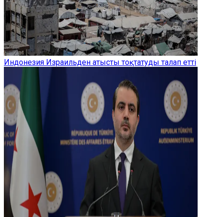
Индонезия Израильден атысты тоқтатуды талап етті