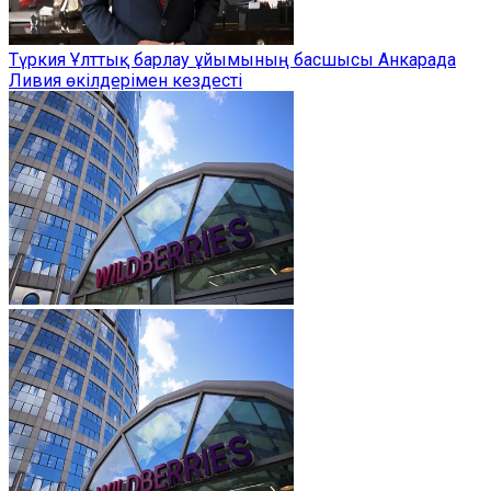
Түркия Ұлттық барлау ұйымының басшысы Анкарада
Ливия өкілдерімен кездесті