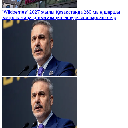
"Wildberries" 2027 жылы Қазақстанда 260 мың шаршы
метрлік жаңа қойма алаңын ашуды жоспарлап отыр