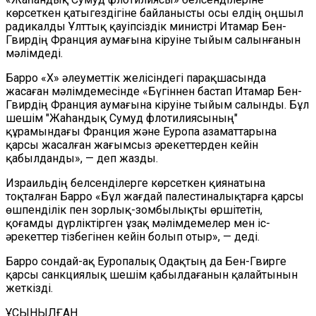
көрсеткен қатыгездігіне байланысты осы елдің оңшыл
радикалды Ұлттық қауіпсіздік министрі Итамар Бен-
Гвирдің Франция аумағына кіруіне тыйым салынғанын
мәлімдеді.
Барро «X» әлеуметтік желісіндегі парақшасында
жасаған мәлімдемесінде «Бүгіннен бастап Итамар Бен-
Гвирдің Франция аумағына кіруіне тыйым салынды. Бұл
шешім "Жаһандық Сумуд флотилиясының"
құрамындағы Франция және Еуропа азаматтарына
қарсы жасалған жағымсыз әрекеттерден кейін
қабылданды», — деп жазды.
Израильдің белсенділерге көрсеткен қиянатына
тоқталған Барро «Бұл жағдай палестиналықтарға қарсы
өшпенділік пен зорлық-зомбылықты өршітетін,
қоғамды дүрліктірген ұзақ мәлімдемелер мен іс-
әрекеттер тізбегінен кейін болып отыр», — деді.
Барро сондай-ақ Еуропалық Одақтың да Бен-Гвирге
қарсы санкциялық шешім қабылдағанын қалайтынын
жеткізді.
ҰСЫНЫЛҒАН