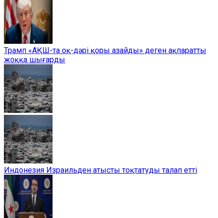
Трамп «АҚШ-та оқ-дәрі қоры азайды» деген ақпаратты
жоққа шығарды
Индонезия Израильден атысты тоқтатуды талап етті