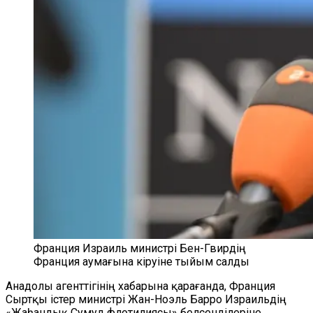
Франция Израиль министрі Бен-Гвирдің
Франция аумағына кіруіне тыйым салды
Анадолы агенттігінің хабарына қарағанда, Франция
Сыртқы істер министрі Жан-Ноэль Барро Израильдің
«Жаһандық Сумуд флотилиясы» белсенділеріне