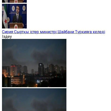
Сирия Сыртқы істер министрі Шайбани Түркияға келеді
Іздеу