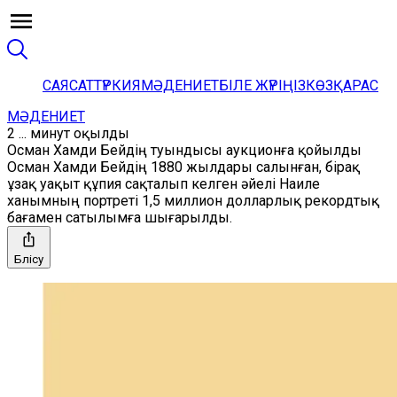
САЯСАТ
ТҮРКИЯ
МӘДЕНИЕТ
БІЛЕ ЖҮРІҢІЗ
КӨЗҚАРАС
МӘДЕНИЕТ
2 ... минут оқылды
Осман Хамди Бейдің туындысы аукционға қойылды
Осман Хамди Бейдің 1880 жылдары салынған, бірақ
ұзақ уақыт құпия сақталып келген әйелі Наиле
ханымның портреті 1,5 миллион долларлық рекордтық
бағамен сатылымға шығарылды.
Бөлісу