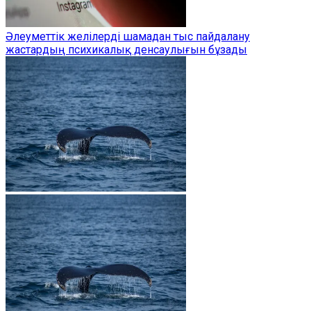
Әлеуметтік желілерді шамадан тыс пайдалану
жастардың психикалық денсаулығын бұзады