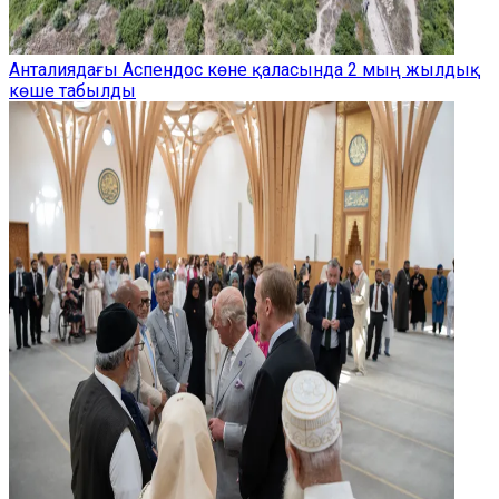
Анталиядағы Аспендос көне қаласында 2 мың жылдық
көше табылды