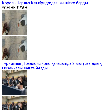
Король Чарльз Кембридждегі мешітке барды
ҰСЫНЫЛҒАН
Түркияның Траллеис көне қаласында 2 мың жылдық
мозаикалы зал табылды