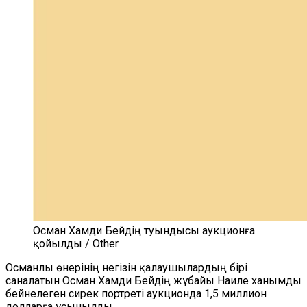
Осман Хамди Бейдің туындысы аукционға
қойылды / Other
Османлы өнерінің негізін қалаушылардың бірі
саналатын Осман Хамди Бейдің жұбайы Наиле ханымды
бейнелеген сирек портреті аукционда 1,5 миллион
долларға ұсынылды.