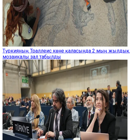
Түркияның Траллеис көне қаласында 2 мың жылдық
мозаикалы зал табылды