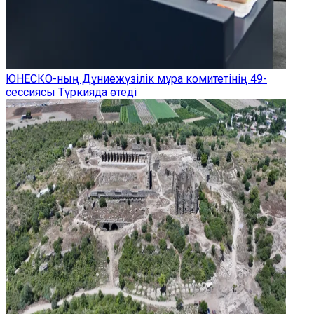
ЮНЕСКО-ның Дүниежүзілік мұра комитетінің 49-
сессиясы Түркияда өтеді