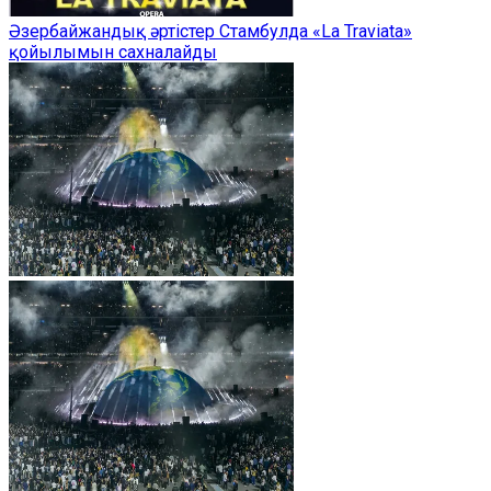
Әзербайжандық әртістер Стамбулда «La Traviata»
қойылымын сахналайды