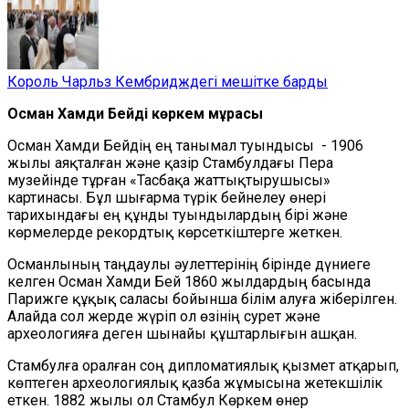
Король Чарльз Кембридждегі мешітке барды
Осман Хамди Бейдің көркем мұрасы
Осман Хамди Бейдің ең танымал туындысы - 1906
жылы аяқталған және қазір Стамбулдағы Пера
музейінде тұрған «Тасбақа жаттықтырушысы»
картинасы. Бұл шығарма түрік бейнелеу өнері
тарихындағы ең құнды туындылардың бірі және
көрмелерде рекордтық көрсеткіштерге жеткен.
Османлының таңдаулы әулеттерінің бірінде дүниеге
келген Осман Хамди Бей 1860 жылдардың басында
Парижге құқық саласы бойынша білім алуға жіберілген.
Алайда сол жерде жүріп ол өзінің сурет және
археологияға деген шынайы құштарлығын ашқан.
Стамбулға оралған соң дипломатиялық қызмет атқарып,
көптеген археологиялық қазба жұмысына жетекшілік
еткен. 1882 жылы ол Стамбул Көркем өнер