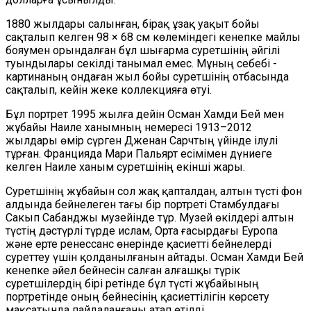
1880 жылдары салынған, бірақ ұзақ уақыт бойы
сақталып келген 98 × 68 см көлеміндегі кенепке майлы
бояумен орындалған бұл шығарма суретшінің әйгілі
туындылары секілді танымал емес. Мұның себебі -
картинаның ондаған жыл бойы суретшінің отбасында
сақталып, кейін жеке коллекцияға өтуі.
Бұл портрет 1995 жылға дейін Осман Хамди Бей мен
жұбайы Наиле ханымның немересі 1913–2012
жылдары өмір сүрген Дженан Сарчтың үйінде ілулі
тұрған. Францияда Мари Пальярт есімімен дүниеге
келген Наиле ханым суретшінің екінші жары.
Суретшінің жұбайын сол жақ қапталдан, алтын түсті фон
алдында бейнелеген тағы бір портреті Стамбулдағы
Сакып Сабанджы музейінде тұр. Музей өкілдері алтын
түстің дәстүрлі түрде ислам, Орта ғасырдағы Еуропа
және ерте ренессанс өнерінде қасиетті бейнелерді
суреттеу үшін қолданылғанын айтады. Осман Хамди Бей
кенепке әйел бейнесін салған алғашқы түрік
суретшілердің бірі ретінде бұл түсті жұбайының
портретінде оның бейнесінің қасиеттілігін көрсету
мақсатында пайдаланғаны атап өтілді.