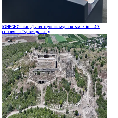
ЮНЕСКО-ның Дүниежүзілік мұра комитетінің 49-
сессиясы Түркияда өтеді