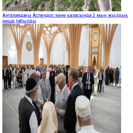
Анталиядағы Аспендос көне қаласында 2 мың жылдық
көше табылды