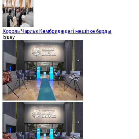
Король Чарльз Кембридждегі мешітке барды
Іздеу