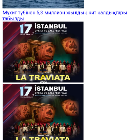
Мұхит түбінен 5,3 миллион жылдық кит қалдықтары
табылды