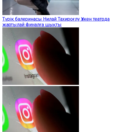
Түрік балеринасы Нилай Тахироғлу Үлкен театрда
жартылай финалға шықты