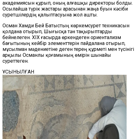
академиясын құрып, оның алғашқы директоры болды.
Осылайша түрік жастары арасынан жаңа буын кәсіби
суретшілердің қалыптасуына жол ашты.
Осман Хамди Бей Батыстың көркемсурет техникасын
қолдана отырып, Шығысқа тән тақырыптарды
бейнелеген. XIX ғасырда өркендеген ориентализм
бағытының кейбір элементтерін пайдалана отырып,
мұсылман мәдениетіне деген терең құрметі мен түсінігі
арқылы Османлы қоғамының өмірін шынайы
суреттеген.
ҰСЫНЫЛҒАН