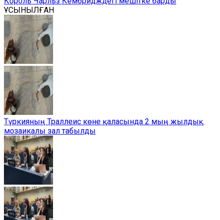
Король Чарльз Кембридждегі мешітке барды
ҰСЫНЫЛҒАН
Түркияның Траллеис көне қаласында 2 мың жылдық
мозаикалы зал табылды