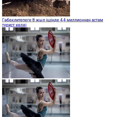
Гөбеклитепеге 8 жыл ішінде 4,4 миллионнан астам
турист келді