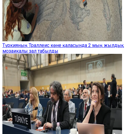
Түркияның Траллеис көне қаласында 2 мың жылдық
мозаикалы зал табылды