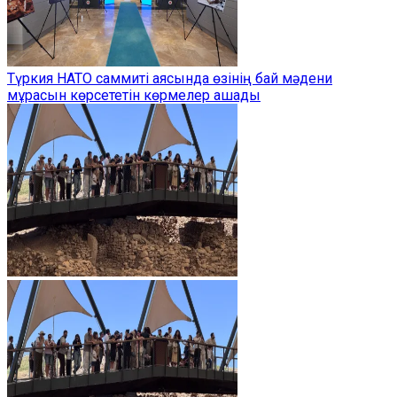
Түркия НАТО саммиті аясында өзінің бай мәдени
мұрасын көрсететін көрмелер ашады