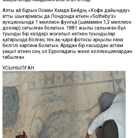
Алты ай бұрын Осман Хамди Бейдің «Кофе дайындау»
атты шығармасы да Лондонда өткен «Sotheby’s»
аукционында 1 миллион фунтқа (шамамен 1,3 миллион
доллар) сатылған болатын. 1881 жылы салынған бұл
туынды бір кездері жоғалып кеткен туындылар
қатарында болған, тек ақ-қара фотосы арқылы ғана
белгілі картина болатын. Арадан бір ғасырдан астам
уақыт өткен соң ол Еуропадағы жеке коллекциялардан
табылған.
ҰСЫНЫЛҒАН