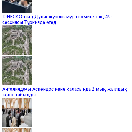
ЮНЕСКО-ның Дүниежүзілік мұра комитетінің 49-
сессиясы Түркияда өтеді
Анталиядағы Аспендос көне қаласында 2 мың жылдық
көше табылды