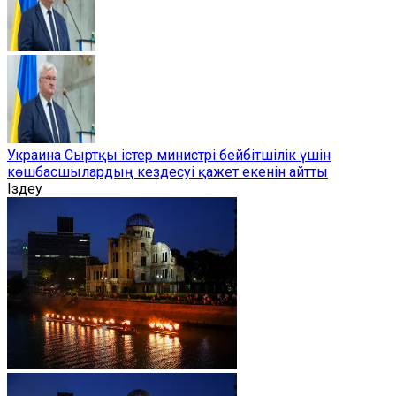
Украина Сыртқы істер министрі бейбітшілік үшін
көшбасшылардың кездесуі қажет екенін айтты
Іздеу