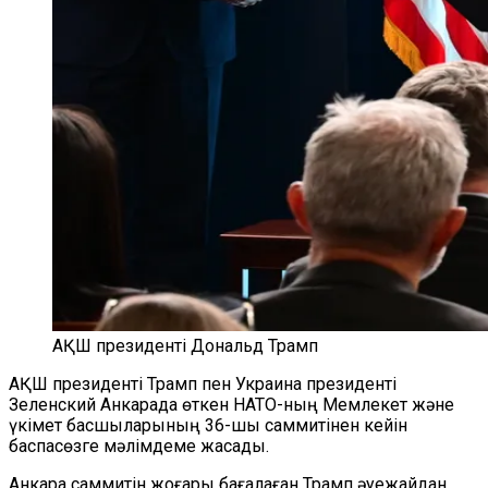
АҚШ президенті Дональд Трамп
АҚШ президенті Трамп пен Украина президенті
Зеленский Анкарада өткен НАТО-ның Мемлекет және
үкімет басшыларының 36-шы саммитінен кейін
баспасөзге мәлімдеме жасады.
Анкара саммитін жоғары бағалаған Трамп әуежайдан