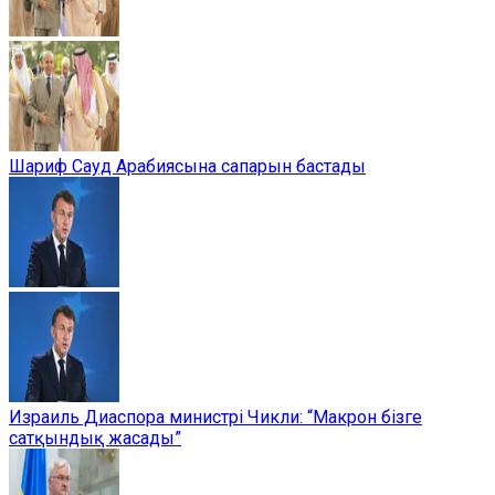
Шариф Сауд Арабиясына сапарын бастады
Израиль Диаспора министрі Чикли: “Макрон бізге
сатқындық жасады”