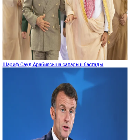
Шариф Сауд Арабиясына сапарын бастады