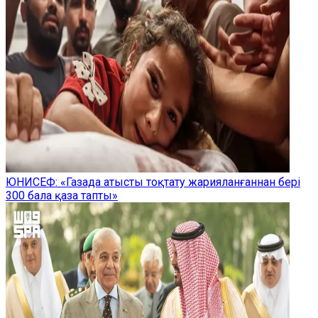
ЮНИСЕФ: «Газада атысты тоқтату жарияланғаннан бері
300 бала қаза тапты»