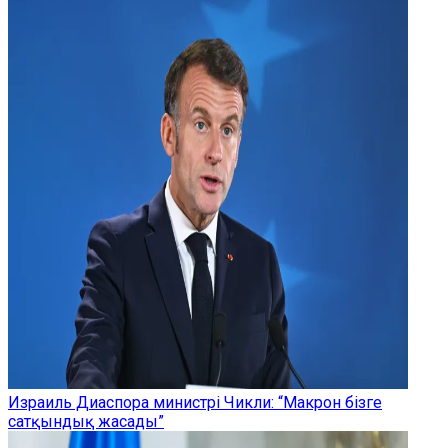
Израиль Диаспора министрі Чикли: “Макрон бізге
сатқындық жасады”