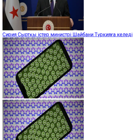
Сирия Сыртқы істер министрі Шайбани Түркияға келеді