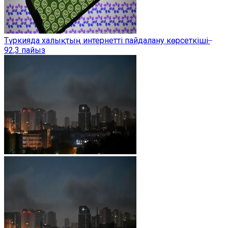
Түркияда халықтың интернетті пайдалану көрсеткіші ̶
92,3 пайыз