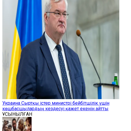
Украина Сыртқы істер министрі бейбітшілік үшін
көшбасшылардың кездесуі қажет екенін айтты
ҰСЫНЫЛҒАН