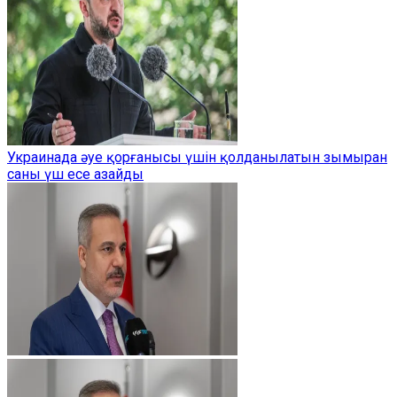
Украинада әуе қорғанысы үшін қолданылатын зымыран
саны үш есе азайды