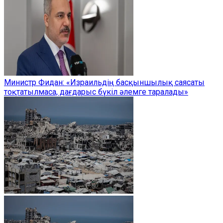
Министр Фидан: «Израильдің басқыншылық саясаты
тоқтатылмаса, дағдарыс бүкіл әлемге таралады»