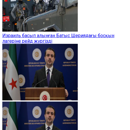
Израиль басып алынған Батыс Шериядағы босқын
лагеріне рейд жүргізді