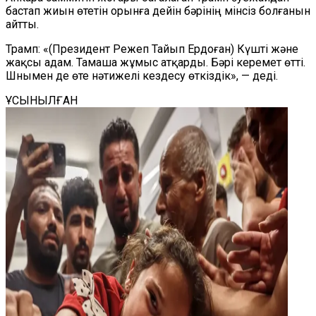
бастап жиын өтетін орынға дейін бәрінің мінсіз болғанын
айтты.
Трамп: «(Президент Режеп Тайып Ердоған) Күшті және
жақсы адам. Тамаша жұмыс атқарды. Бәрі керемет өтті.
Шнымен де өте нәтижелі кездесу өткіздік», — деді.
ҰСЫНЫЛҒАН