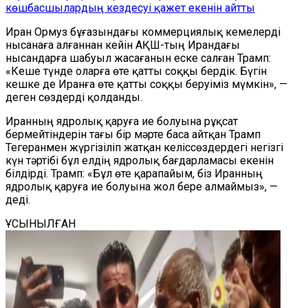
көшбасшылардың кездесуі қажет екенін айтты
Иран Ормуз бұғазындағы коммерциялық кемелерді
нысанаға алғаннан кейін АҚШ-тың Ирандағы
нысандарға шабуыл жасағанын еске салған Трамп:
«Кеше түнде оларға өте қатты соққы бердік. Бүгін
кешке де Иранға өте қатты соққы беруіміз мүмкін», —
деген сөздерді қолданды.
Иранның ядролық қаруға ие болуына рұқсат
бермейтіндерін тағы бір мәрте баса айтқан Трамп
Тегеранмен жүргізіліп жатқан келіссөздердегі негізгі
күн тәртібі бұл елдің ядролық бағдарламасы екенін
білдірді. Трамп: «Бұл өте қарапайым, біз Иранның
ядролық қаруға ие болуына жол бере алмаймыз», —
деді.
ҰСЫНЫЛҒАН