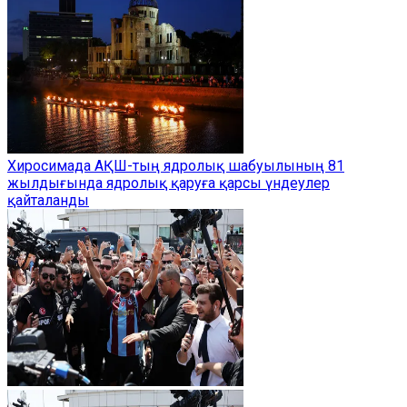
Хиросимада АҚШ-тың ядролық шабуылының 81
жылдығында ядролық қаруға қарсы үндеулер
қайталанды