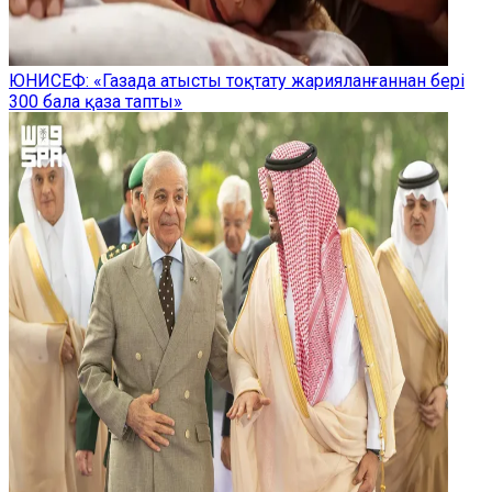
ЮНИСЕФ: «Газада атысты тоқтату жарияланғаннан бері
300 бала қаза тапты»