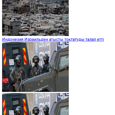
Индонезия Израильден атысты тоқтатуды талап етті