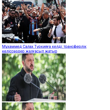
Мұхаммед Салах Түркияға келді: трансферлік
келіссөздер жалғасып жатыр