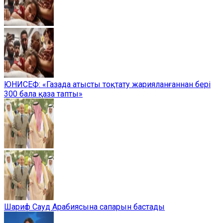
ЮНИСЕФ: «Газада атысты тоқтату жарияланғаннан бері
300 бала қаза тапты»
Шариф Сауд Арабиясына сапарын бастады