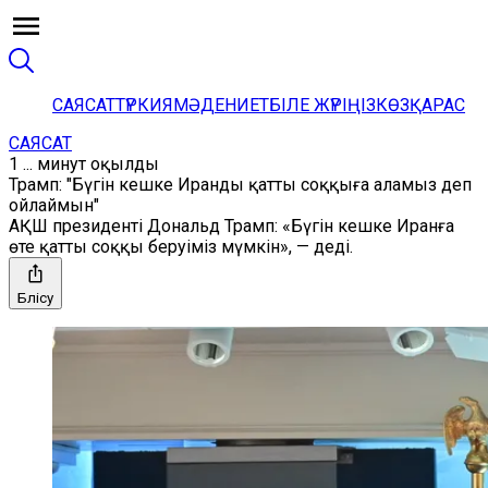
САЯСАТ
ТҮРКИЯ
МӘДЕНИЕТ
БІЛЕ ЖҮРІҢІЗ
КӨЗҚАРАС
САЯСАТ
1 ... минут оқылды
Трамп: "Бүгін кешке Иранды қатты соққыға аламыз деп
ойлаймын"
АҚШ президенті Дональд Трамп: «Бүгін кешке Иранға
өте қатты соққы беруіміз мүмкін», — деді.
Бөлісу