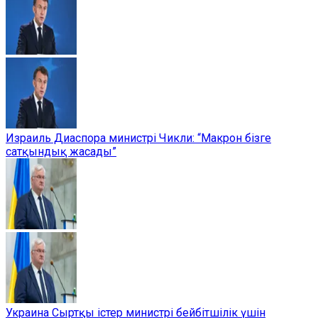
Израиль Диаспора министрі Чикли: “Макрон бізге
сатқындық жасады”
Украина Сыртқы істер министрі бейбітшілік үшін