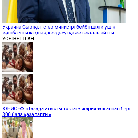
Украина Сыртқы істер министрі бейбітшілік үшін
көшбасшылардың кездесуі қажет екенін айтты
ҰСЫНЫЛҒАН
ЮНИСЕФ: «Газада атысты тоқтату жарияланғаннан бері
300 бала қаза тапты»