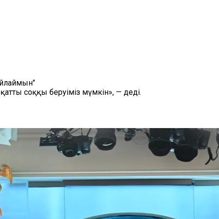
ойлаймын"
қатты соққы беруіміз мүмкін», — деді.