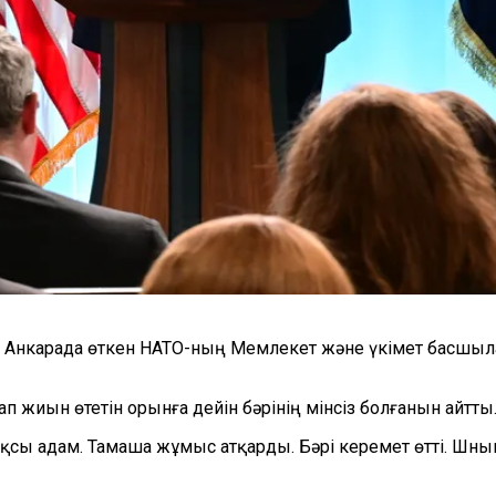
ий Анкарада өткен НАТО-ның Мемлекет және үкімет басшы
п жиын өтетін орынға дейін бәрінің мінсіз болғанын айтты
сы адам. Тамаша жұмыс атқарды. Бәрі керемет өтті. Шнымен