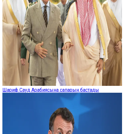
Шариф Сауд Арабиясына сапарын бастады