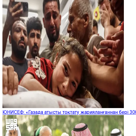
ЮНИСЕФ: «Газада атысты тоқтату жарияланғаннан бері 300