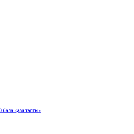
 бала қаза тапты»