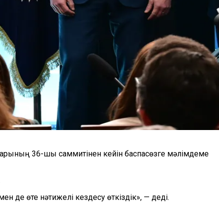
ларының 36-шы саммитінен кейін баспасөзге мәлімдеме
.
 де өте нәтижелі кездесу өткіздік», — деді.