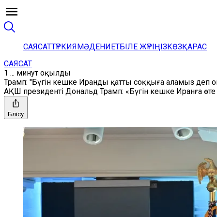
САЯСАТ
ТҮРКИЯ
МӘДЕНИЕТ
БІЛЕ ЖҮРІҢІЗ
КӨЗҚАРАС
САЯСАТ
1 ... минут оқылды
Трамп: "Бүгін кешке Иранды қатты соққыға аламыз деп 
АҚШ президенті Дональд Трамп: «Бүгін кешке Иранға өте 
Бөлісу