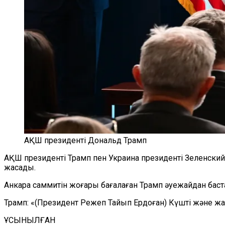
АҚШ президенті Дональд Трамп
АҚШ президенті Трамп пен Украина президенті Зеленск
жасады.
Анкара саммитін жоғары бағалаған Трамп әуежайдан баста
Трамп: «(Президент Режеп Тайып Ердоған) Күшті және жақ
ҰСЫНЫЛҒАН