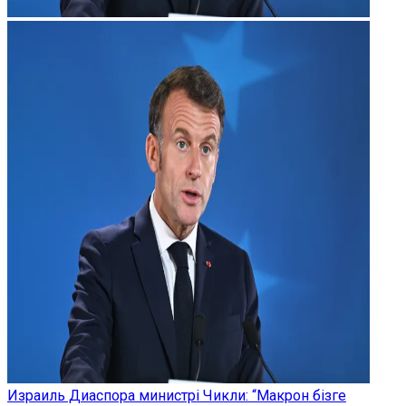
Израиль Диаспора министрі Чикли: “Макрон бізге