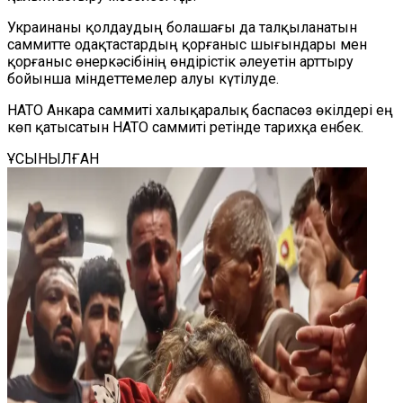
Украинаны қолдаудың болашағы да талқыланатын
саммитте одақтастардың қорғаныс шығындары мен
қорғаныс өнеркәсібінің өндірістік әлеуетін арттыру
бойынша міндеттемелер алуы күтілуде.
НАТО Анкара саммиті халықаралық баспасөз өкілдері ең
көп қатысатын НАТО саммиті ретінде тарихқа енбек.
ҰСЫНЫЛҒАН