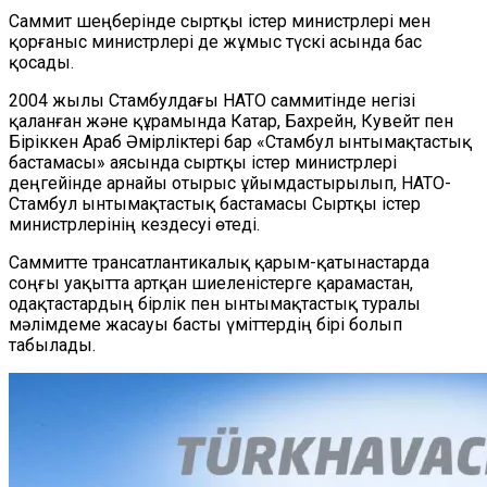
Саммит шеңберінде сыртқы істер министрлері мен
қорғаныс министрлері де жұмыс түскі асында бас
қосады.
2004 жылы Стамбулдағы НАТО саммитінде негізі
қаланған және құрамында Катар, Бахрейн, Кувейт пен
Біріккен Араб Әмірліктері бар «Стамбул ынтымақтастық
бастамасы» аясында сыртқы істер министрлері
деңгейінде арнайы отырыс ұйымдастырылып, НАТО-
Стамбул ынтымақтастық бастамасы Сыртқы істер
министрлерінің кездесуі өтеді.
Саммитте трансатлантикалық қарым-қатынастарда
соңғы уақытта артқан шиеленістерге қарамастан,
одақтастардың бірлік пен ынтымақтастық туралы
мәлімдеме жасауы басты үміттердің бірі болып
табылады.