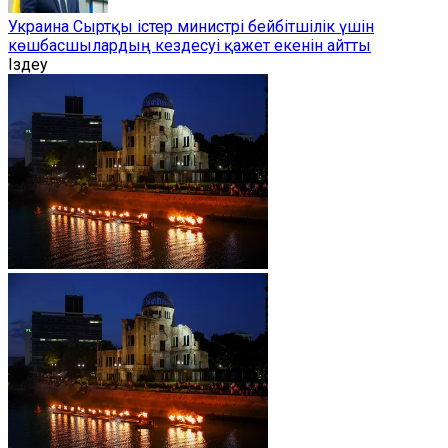
Украина Сыртқы істер министрі бейбітшілік үшін
көшбасшылардың кездесуі қажет екенін айтты
Іздеу