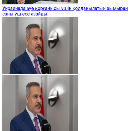
Украинада әуе қорғанысы үшін қолданылатын зымыран
саны үш есе азайды