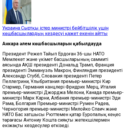
Украина Сыртқы істер министрі бейбітшілік үшін
көшбасшылардың кездесуі қажет екенін айтты
Анкара әлем көшбасшыларын қабылдауда
Президент Режеп Тайып Ердоған 36-шы НАТО
Мемлекет және үкімет басшыларының саммиті
аясында АҚШ президенті Дональд Трамп, Франция
президенті Эммануэль Mакрон, Финляндия президенті
Александр Стубб, Словакия президенті Петер
Пеллегрини, Ұлыбритания премьер-министрі Кир
Стармер, Германия канцлері Фридрих Мерц, Италия
премьер-министрі Джорджа Мелони, Канада премьер-
министрі Марк Карни, Албания премьер-министрі Эди
Рама, Болгария Премьер-министрі Румен Радев,
Черногория премьер-министрі Милойко Спаич және
НАТО Бас хатшысы Рюттемен қатар Еуропалық кеңес
төрағасы Антониу Кошта сияқты жетекшілермен
екіжақты кездесулер өткізеді.