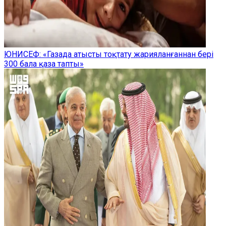
ЮНИСЕФ: «Газада атысты тоқтату жарияланғаннан бері
300 бала қаза тапты»