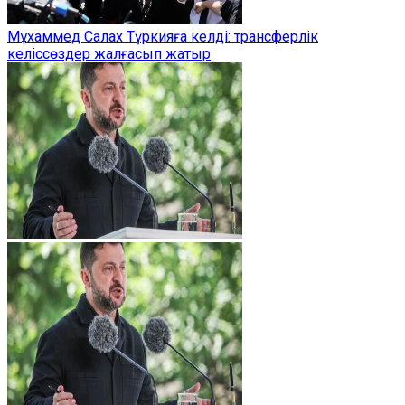
Мұхаммед Салах Түркияға келді: трансферлік
келіссөздер жалғасып жатыр