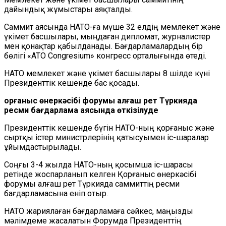
дайындық жұмыстары аяқталды.
Саммит аясында НАТО-ға мүше 32 елдің мемлекет және
үкімет басшылары, мыңдаған дипломат, журналистер
мен қонақтар қабылданады. Бағдарламалардың бір
бөлігі «ATO Congresium» конгресс орталығында өтеді.
НАТО мемлекет және үкімет басшылары 8 шілде күні
Президенттік кешенде бас қосады.
Қорғаныс өнеркәсібі форумы алғаш рет Түркияда
ресми бағдарлама аясында өткізілуде
Президенттік кешенде бүгін НАТО-ның қорғаныс және
сыртқы істер министрлерінің қатысуымен іс-шаралар
ұйымдастырылады.
Соңғы 3-4 жылда НАТО-ның қосымша іс-шарасы
ретінде жоспарланып келген Қорғаныс өнеркәсібі
форумы алғаш рет Түркияда саммиттің ресми
бағдарламасына еніп отыр.
НАТО жариялаған бағдарламаға сәйкес, маңызды
мәлімдеме жасалатын Форумда Президенттің