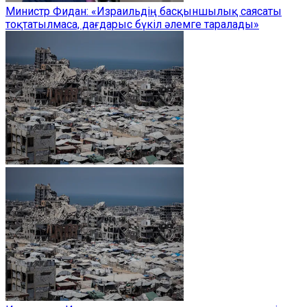
Министр Фидан: «Израильдің басқыншылық саясаты
тоқтатылмаса, дағдарыс бүкіл әлемге таралады»