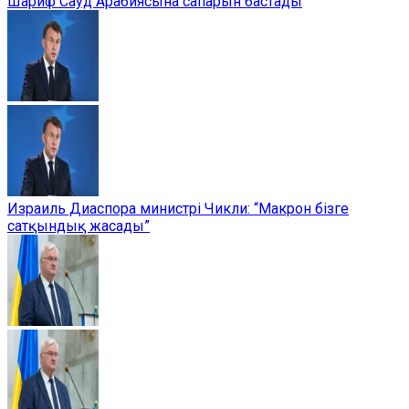
Шариф Сауд Арабиясына сапарын бастады
Израиль Диаспора министрі Чикли: “Макрон бізге
сатқындық жасады”