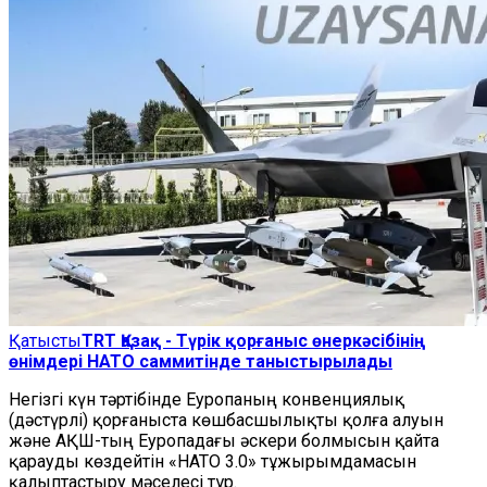
Қатысты
TRT Қазақ - Түрік қорғаныс өнеркәсібінің
өнімдері НАТО саммитінде таныстырылады
Негізгі күн тәртібінде Еуропаның конвенциялық
(дәстүрлі) қорғаныста көшбасшылықты қолға алуын
және АҚШ-тың Еуропадағы әскери болмысын қайта
қарауды көздейтін «НАТО 3.0» тұжырымдамасын
қалыптастыру мәселесі тұр.