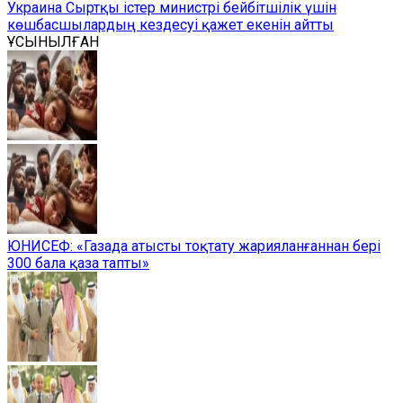
Украина Сыртқы істер министрі бейбітшілік үшін
көшбасшылардың кездесуі қажет екенін айтты
ҰСЫНЫЛҒАН
ЮНИСЕФ: «Газада атысты тоқтату жарияланғаннан бері
300 бала қаза тапты»