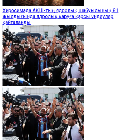
Хиросимада АҚШ-тың ядролық шабуылының 81
жылдығында ядролық қаруға қарсы үндеулер
қайталанды