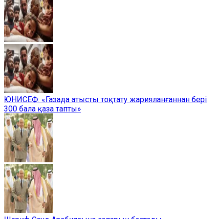
ЮНИСЕФ: «Газада атысты тоқтату жарияланғаннан бері
300 бала қаза тапты»