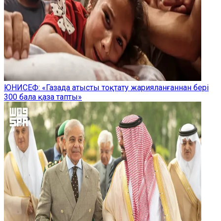
ЮНИСЕФ: «Газада атысты тоқтату жарияланғаннан бері
300 бала қаза тапты»