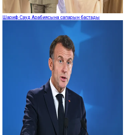
Шариф Сауд Арабиясына сапарын бастады