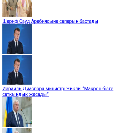
Шариф Сауд Арабиясына сапарын бастады
Израиль Диаспора министрі Чикли: “Макрон бізге
сатқындық жасады”