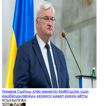
Украина Сыртқы істер министрі бейбітшілік үшін
көшбасшылардың кездесуі қажет екенін айтты
ҰСЫНЫЛҒАН