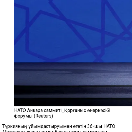
НАТО Анкара саммиті_Қорғаныс өнеркәсібі
форумы (Reuters)
Түркияның ұйымдастыруымен өтетін 36-шы НАТО
Мемлекет және үкімет басшылары саммитінің