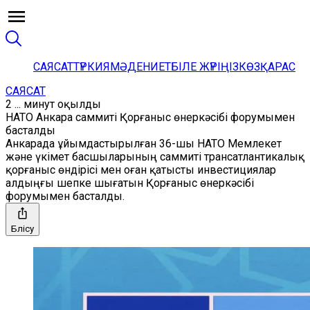
САЯСАТ
ТҮРКИЯ
МӘДЕНИЕТ
БІЛЕ ЖҮРІҢІЗ
КӨЗҚАРАС
САЯСАТ
2 ... минут оқылды
НАТО Анкара саммиті Қорғаныс өнеркәсібі форумымен
басталды
Анкарада ұйымдастырылған 36-шы НАТО Мемлекет
және үкімет басшыларының саммиті трансатлантикалық
қорғаныс өндірісі мен оған қатысты инвестициялар
алдыңғы шепке шығатын Қорғаныс өнеркәсібі
форумымен басталды.
Бөлісу