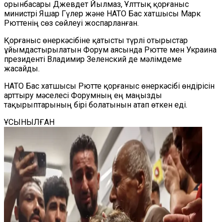
орынбасары Джевдет Йылмаз, Ұлттық қорғаныс
министрі Яшар Гүлер және НАТО Бас хатшысы Марк
Рюттенің сөз сөйлеуі жоспарланған.
Қорғаныс өнеркәсібіне қатысты түрлі отырыстар
ұйымдастырылатын Форум аясында Рютте мен Украина
президенті Владимир Зеленский де мәлімдеме
жасайды.
НАТО Бас хатшысы Рютте қорғаныс өнеркәсібі өндірісін
арттыру мәселесі Форумның ең маңызды
тақырыптарының бірі болатынын атап өткен еді.
ҰСЫНЫЛҒАН