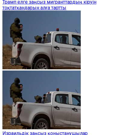
Трамп елге заңсыз мигранттардың кіруін
тоқтатқандарын алға тартты
Израильдік заңсыз қоныстанушылар