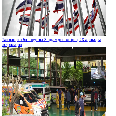
Таиландта бір оқушы 8 адамды өлтіріп, 23 адамды
жаралады