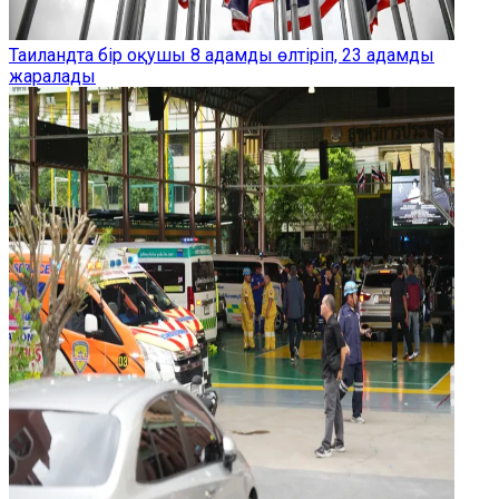
Таиландта бір оқушы 8 адамды өлтіріп, 23 адамды
жаралады