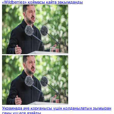
«Wildberries» қоймасы қайта зақымданды
Украинада әуе қорғанысы үшін қолданылатын зымыран
саны үш есе азайды