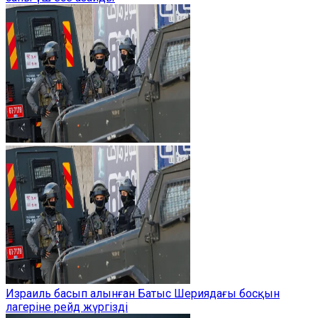
Израиль басып алынған Батыс Шериядағы босқын
лагеріне рейд жүргізді