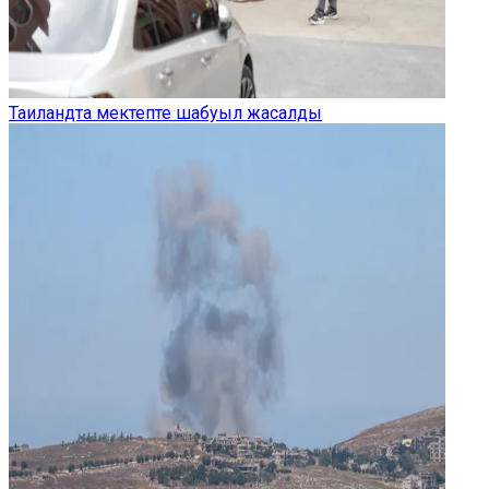
Таиландта мектепте шабуыл жасалды