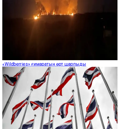
«Wildberries» ғимаратын өрт шарпыды