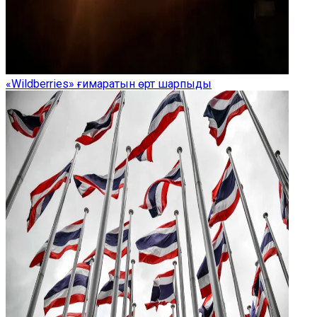
«Wildberries» ғимаратын өрт шарпыды