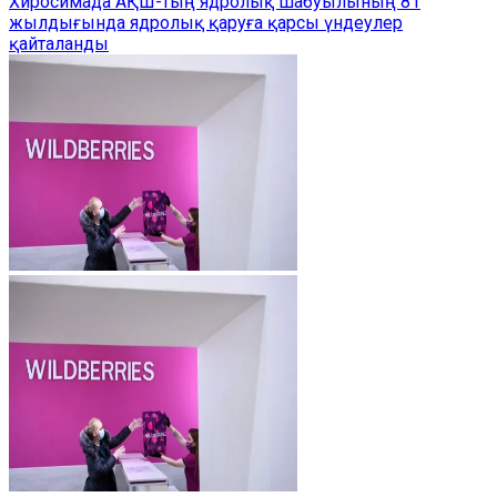
Хиросимада АҚШ-тың ядролық шабуылының 81
жылдығында ядролық қаруға қарсы үндеулер
қайталанды