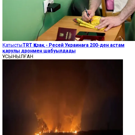
Қатысты
TRT Қазақ - Ресей Украинаға 200-ден астам
қарулы дронмен шабуылдады
ҰСЫНЫЛҒАН