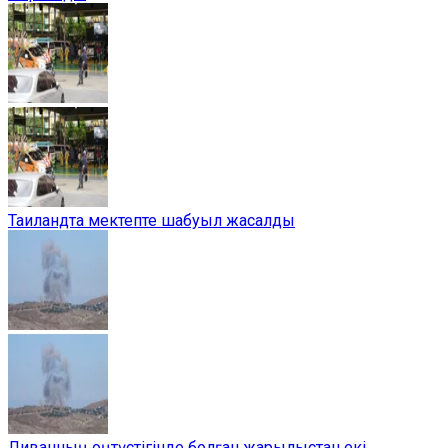
Таиландта мектепте шабуыл жасалды
Ливанның оңтүстігінде болған жарылыстан екі