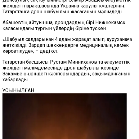
желідегі парақшасында Украина қарулы күштерінің
Татарстанға дрон шабуылын жасағанын мәлімдеді.
Абашевтің айтуынша, дрондардың бірі Нижнекамск
қаласындағы тұрғын үйлердің біріне түскен.
«Шабуыл салдарынан 4 адам жарақат алып, ауруханаға
жеткізілді. Зардап шеккендерге медициналық көмек
көрсетілуде», – деді ол.
Татарстан басшысы Рустам Минниханов та әлеуметтік
желідегі мәлімдемесінде дрон шабуылы кезінде
Закамье өңіріндегі кәсіпорындардың зақымданғанын
хабарлады.
ҰСЫНЫЛҒАН