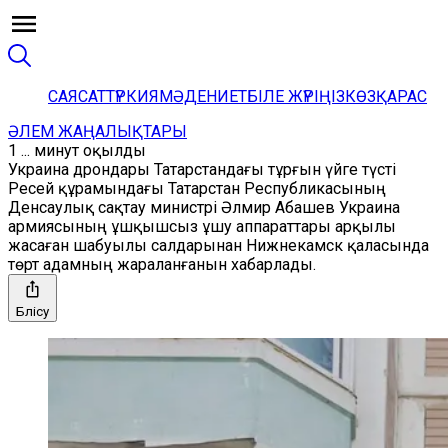
САЯСАТ
ТҮРКИЯ
МӘДЕНИЕТ
БІЛЕ ЖҮРІҢІЗ
КӨЗҚАРАС
ӘЛЕМ ЖАҢАЛЫҚТАРЫ
1 ... минут оқылды
Украина дрондары Татарстандағы тұрғын үйге түсті
Ресей құрамындағы Татарстан Республикасының
Денсаулық сақтау министрі Әлмир Абашев Украина
армиясының ұшқышсыз ұшу аппараттары арқылы
жасаған шабуылы салдарынан Нижнекамск қаласында
төрт адамның жараланғанын хабарлады.
Бөлісу