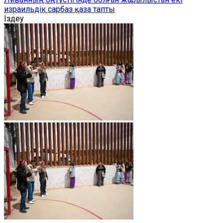
израильдік сарбаз қаза тапты
Іздеу