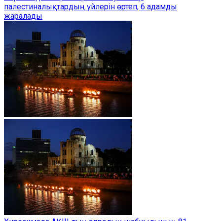
палестиналықтардың үйлерін өртеп, 6 адамды
жаралады