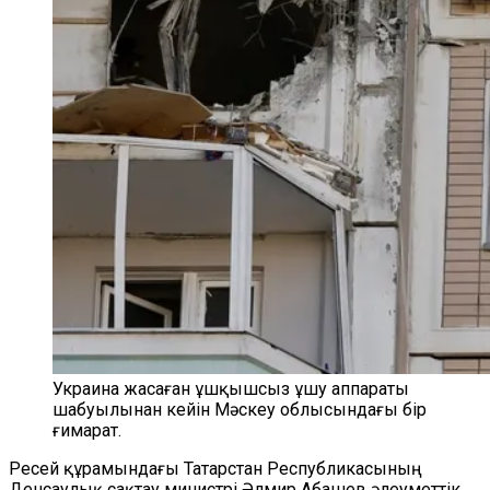
Украина жасаған ұшқышсыз ұшу аппараты
шабуылынан кейін Мәскеу облысындағы бір
ғимарат.
Ресей құрамындағы Татарстан Республикасының
Денсаулық сақтау министрі Әлмир Абашев әлеуметтік