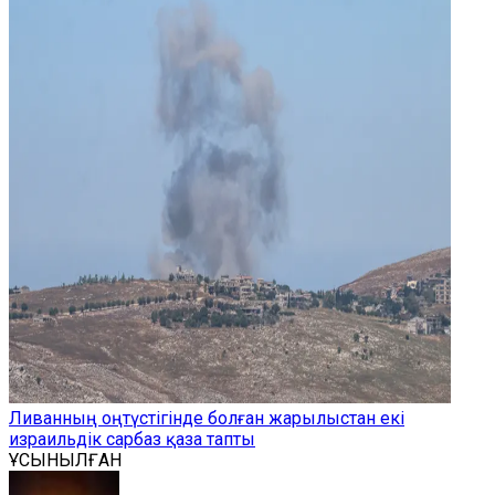
Ливанның оңтүстігінде болған жарылыстан екі
израильдік сарбаз қаза тапты
ҰСЫНЫЛҒАН