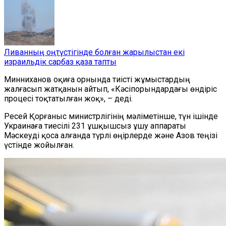
Ливанның оңтүстігінде болған жарылыстан екі
израильдік сарбаз қаза тапты
Минниханов оқиға орнында тиісті жұмыстардың
жалғасып жатқанын айтып, «Кәсіпорындардағы өндіріс
процесі тоқтатылған жоқ», – деді.
Ресей Қорғаныс министрлігінің мәліметінше, түн ішінде
Украинаға тиесілі 231 ұшқышсыз ұшу аппараты
Мәскеуді қоса алғанда түрлі өңірлерде және Азов теңізі
үстінде жойылған.