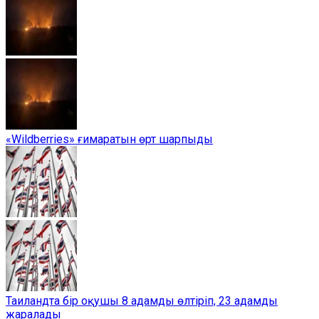
«Wildberries» ғимаратын өрт шарпыды
Таиландта бір оқушы 8 адамды өлтіріп, 23 адамды
жаралады