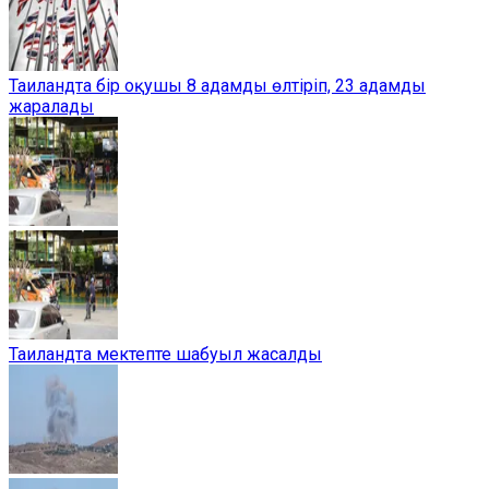
Таиландта бір оқушы 8 адамды өлтіріп, 23 адамды
жаралады
Таиландта мектепте шабуыл жасалды