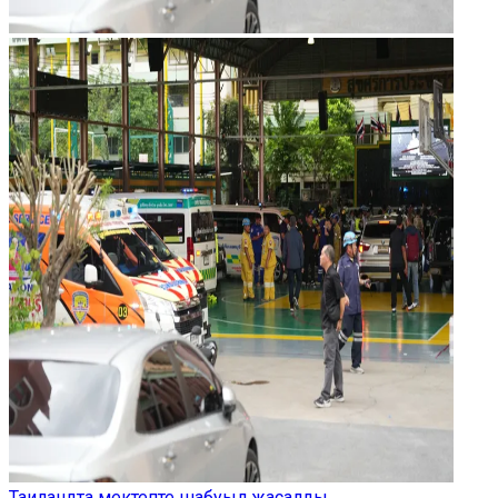
Таиландта мектепте шабуыл жасалды