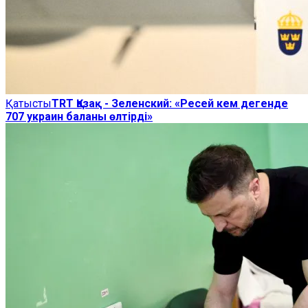
Қатысты
TRT Қазақ - Зеленский: «Ресей кем дегенде
707 украин баланы өлтірді»