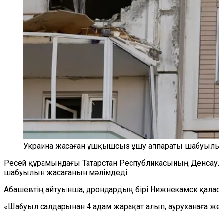
Украина жасаған ұшқышсыз ұшу аппараты шабуылын
Ресей құрамындағы Татарстан Республикасының Денсаулы
шабуылын жасағанын мәлімдеді.
Абашевтің айтуынша, дрондардың бірі Нижнекамск қаласы
«Шабуыл салдарынан 4 адам жарақат алып, ауруханаға жет