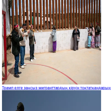
Трамп елге заңсыз мигранттардың кіруін тоқтатқандарын 