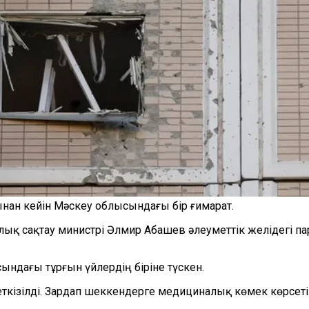
ан кейін Мәскеу облысындағы бір ғимарат.
қ сақтау министрі Әлмир Абашев әлеуметтік желідегі па
ндағы тұрғын үйлердің біріне түскен.
кізілді. Зардап шеккендерге медициналық көмек көрсетілу