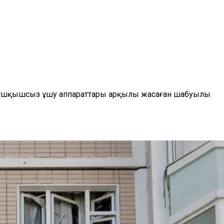
 ұшқышсыз ұшу аппараттары арқылы жасаған шабуылы