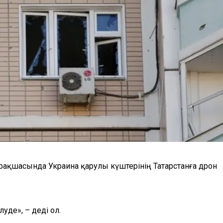
рақшасында Украина қарулы күштерінің Татарстанға дрон
де», – деді ол.