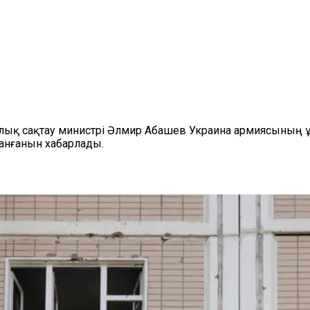
лық сақтау министрі Әлмир Абашев Украина армиясының
анғанын хабарлады.