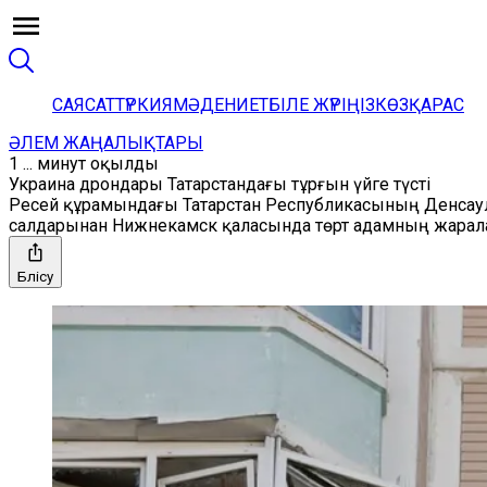
САЯСАТ
ТҮРКИЯ
МӘДЕНИЕТ
БІЛЕ ЖҮРІҢІЗ
КӨЗҚАРАС
ӘЛЕМ ЖАҢАЛЫҚТАРЫ
1 ... минут оқылды
Украина дрондары Татарстандағы тұрғын үйге түсті
Ресей құрамындағы Татарстан Республикасының Денсау
салдарынан Нижнекамск қаласында төрт адамның жарал
Бөлісу