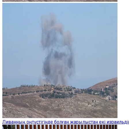
Ливанның оңтүстігінде болған жарылыстан екі израильдік