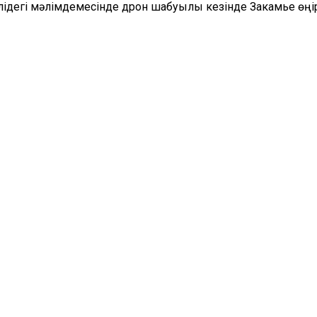
лідегі мәлімдемесінде дрон шабуылы кезінде Закамье өң