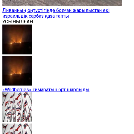
Ливанның оңтүстігінде болған жарылыстан екі
израильдік сарбаз қаза тапты
ҰСЫНЫЛҒАН
«Wildberries» ғимаратын өрт шарпыды