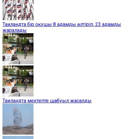
Таиландта бір оқушы 8 адамды өлтіріп, 23 адамды
жаралады
Таиландта мектепте шабуыл жасалды