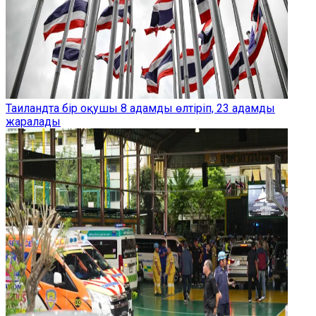
Таиландта бір оқушы 8 адамды өлтіріп, 23 адамды
жаралады