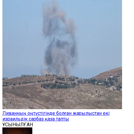
Ливанның оңтүстігінде болған жарылыстан екі
израильдік сарбаз қаза тапты
ҰСЫНЫЛҒАН