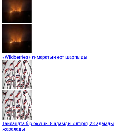
«Wildberries» ғимаратын өрт шарпыды
Таиландта бір оқушы 8 адамды өлтіріп, 23 адамды
жаралады