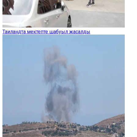
Таиландта мектепте шабуыл жасалды