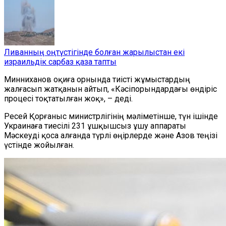
Ливанның оңтүстігінде болған жарылыстан екі
израильдік сарбаз қаза тапты
Минниханов оқиға орнында тиісті жұмыстардың
жалғасып жатқанын айтып, «Кәсіпорындардағы өндіріс
процесі тоқтатылған жоқ», – деді.
Ресей Қорғаныс министрлігінің мәліметінше, түн ішінде
Украинаға тиесілі 231 ұшқышсыз ұшу аппараты
Мәскеуді қоса алғанда түрлі өңірлерде және Азов теңізі
үстінде жойылған.