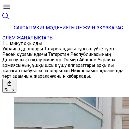
САЯСАТ
ТҮРКИЯ
МӘДЕНИЕТ
БІЛЕ ЖҮРІҢІЗ
КӨЗҚАРАС
ӘЛЕМ ЖАҢАЛЫҚТАРЫ
1 ... минут оқылды
Украина дрондары Татарстандағы тұрғын үйге түсті
Ресей құрамындағы Татарстан Республикасының
Денсаулық сақтау министрі Әлмир Абашев Украина
армиясының ұшқышсыз ұшу аппараттары арқылы
жасаған шабуылы салдарынан Нижнекамск қаласында
төрт адамның жараланғанын хабарлады.
Бөлісу