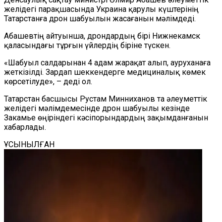
желідегі парақшасында Украина қарулы күштерінің
Татарстанға дрон шабуылын жасағанын мәлімдеді.
Абашевтің айтуынша, дрондардың бірі Нижнекамск
қаласындағы тұрғын үйлердің біріне түскен.
«Шабуыл салдарынан 4 адам жарақат алып, ауруханаға
жеткізілді. Зардап шеккендерге медициналық көмек
көрсетілуде», – деді ол.
Татарстан басшысы Рустам Минниханов та әлеуметтік
желідегі мәлімдемесінде дрон шабуылы кезінде
Закамье өңіріндегі кәсіпорындардың зақымданғанын
хабарлады.
ҰСЫНЫЛҒАН