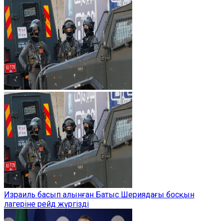
Израиль басып алынған Батыс Шериядағы босқын
лагеріне рейд жүргізді