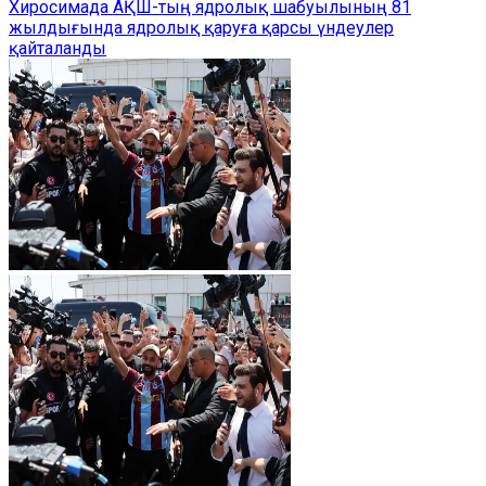
Хиросимада АҚШ-тың ядролық шабуылының 81
жылдығында ядролық қаруға қарсы үндеулер
қайталанды