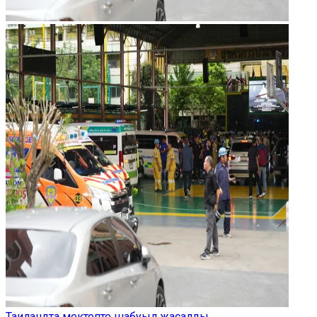
Таиландта мектепте шабуыл жасалды