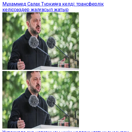
Мұхаммед Салах Түркияға келді: трансферлік
келіссөздер жалғасып жатыр