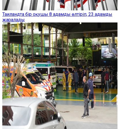
Таиландта бір оқушы 8 адамды өлтіріп, 23 адамды
жаралады