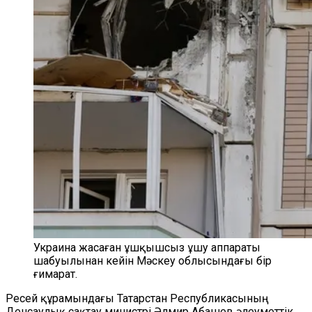
Украина жасаған ұшқышсыз ұшу аппараты
шабуылынан кейін Мәскеу облысындағы бір
ғимарат.
Ресей құрамындағы Татарстан Республикасының
Денсаулық сақтау министрі Әлмир Абашев әлеуметтік