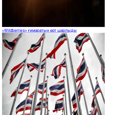
«Wildberries» ғимаратын өрт шарпыды