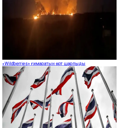
«Wildberries» ғимаратын өрт шарпыды