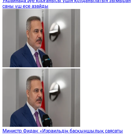
Украинада әуе қорғанысы үшін қолданылатын зымыран
саны үш есе азайды
Министр Фидан: «Израильдің басқыншылық саясаты