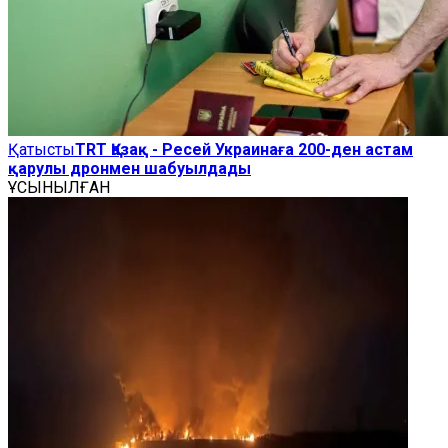
Қатысты
TRT Қазақ - Ресей Украинаға 200-ден астам
қарулы дронмен шабуылдады
ҰСЫНЫЛҒАН