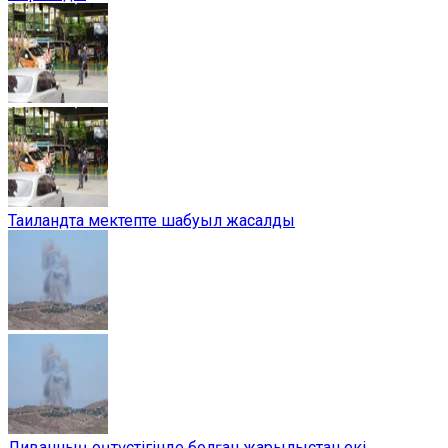
Таиландта мектепте шабуыл жасалды
Ливанның оңтүстігінде болған жарылыстан екі