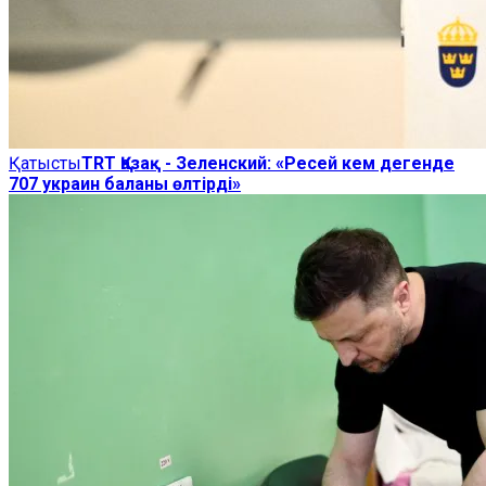
Қатысты
TRT Қазақ - Зеленский: «Ресей кем дегенде
707 украин баланы өлтірді»