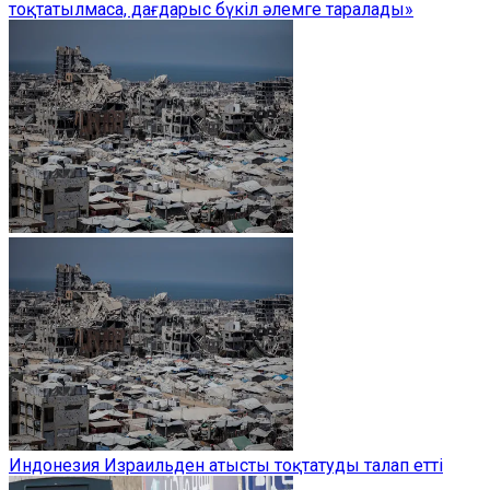
тоқтатылмаса, дағдарыс бүкіл әлемге таралады»
Индонезия Израильден атысты тоқтатуды талап етті