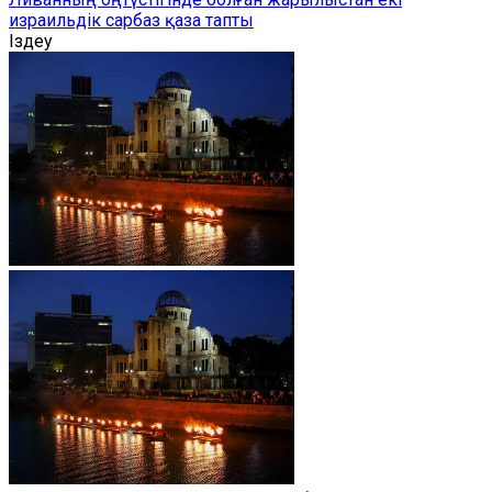
израильдік сарбаз қаза тапты
Іздеу