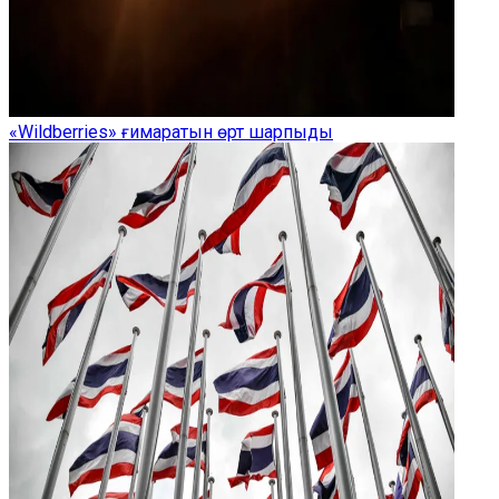
«Wildberries» ғимаратын өрт шарпыды