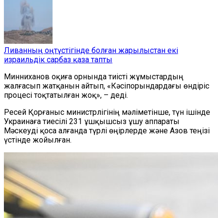
Ливанның оңтүстігінде болған жарылыстан екі
израильдік сарбаз қаза тапты
Минниханов оқиға орнында тиісті жұмыстардың
жалғасып жатқанын айтып, «Кәсіпорындардағы өндіріс
процесі тоқтатылған жоқ», – деді.
Ресей Қорғаныс министрлігінің мәліметінше, түн ішінде
Украинаға тиесілі 231 ұшқышсыз ұшу аппараты
Мәскеуді қоса алғанда түрлі өңірлерде және Азов теңізі
үстінде жойылған.