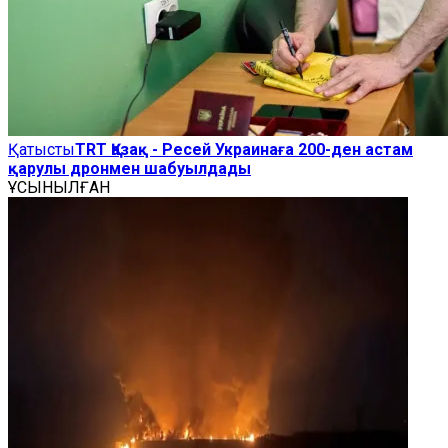
Қатысты
TRT Қазақ - Ресей Украинаға 200-ден астам
қарулы дронмен шабуылдады
ҰСЫНЫЛҒАН