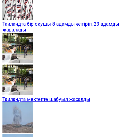
Таиландта бір оқушы 8 адамды өлтіріп, 23 адамды
жаралады
Таиландта мектепте шабуыл жасалды