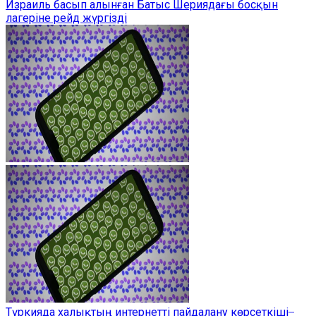
Израиль басып алынған Батыс Шериядағы босқын
лагеріне рейд жүргізді
Түркияда халықтың интернетті пайдалану көрсеткіші ̶