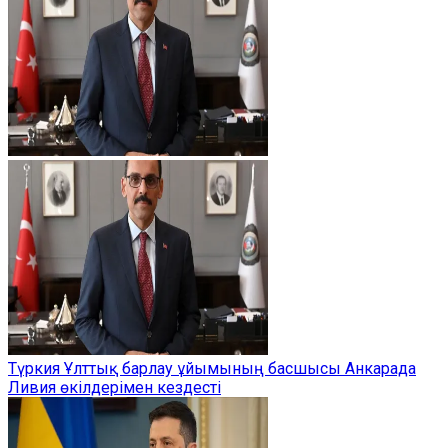
Түркия Ұлттық барлау ұйымының басшысы Анкарада
Ливия өкілдерімен кездесті