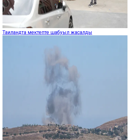
Таиландта мектепте шабуыл жасалды