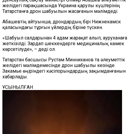
желідегі парақшасында Украина қарулы күштерінің
Татарстанға дрон шабуылын жасағанын мәлімдеді.
Абашевтің айтуынша, дрондардың бірі Нижнекамск
қаласындағы тұрғын үйлердің біріне түскен.
«Шабуыл салдарынан 4 адам жарақат алып, ауруханаға
жеткізілді. Зардап шеккендерге медициналық көмек
көрсетілуде», – деді ол.
Татарстан басшысы Рустам Минниханов та әлеуметтік
желідегі мәлімдемесінде дрон шабуылы кезінде
Закамье өңіріндегі кәсіпорындардың зақымданғанын
хабарлады.
ҰСЫНЫЛҒАН