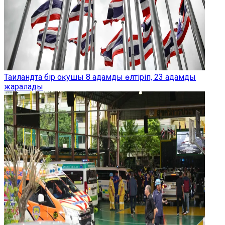
Таиландта бір оқушы 8 адамды өлтіріп, 23 адамды
жаралады