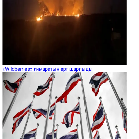
«Wildberries» ғимаратын өрт шарпыды