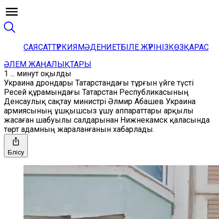
САЯСАТ
ТҮРКИЯ
МӘДЕНИЕТ
БІЛЕ ЖҮРІҢІЗ
КӨЗҚАРАС
ӘЛЕМ ЖАҢАЛЫҚТАРЫ
1 ... минут оқылды
Украина дрондары Татарстандағы тұрғын үйге түсті
Ресей құрамындағы Татарстан Республикасының
Денсаулық сақтау министрі Әлмир Абашев Украина
армиясының ұшқышсыз ұшу аппараттары арқылы
жасаған шабуылы салдарынан Нижнекамск қаласында
төрт адамның жараланғанын хабарлады.
Бөлісу