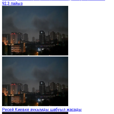
92,3 пайыз
Ресей Киевке ауқымды шабуыл жасады