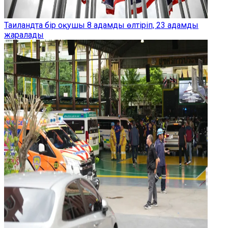
Таиландта бір оқушы 8 адамды өлтіріп, 23 адамды
жаралады