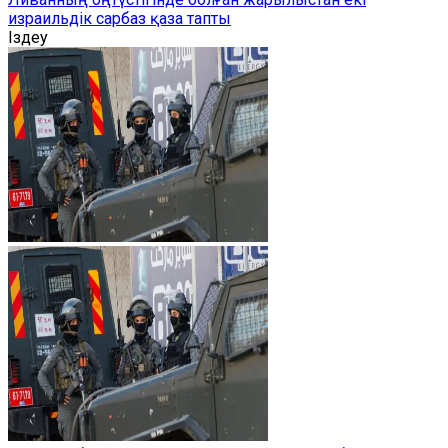
израильдік сарбаз қаза тапты
Іздеу