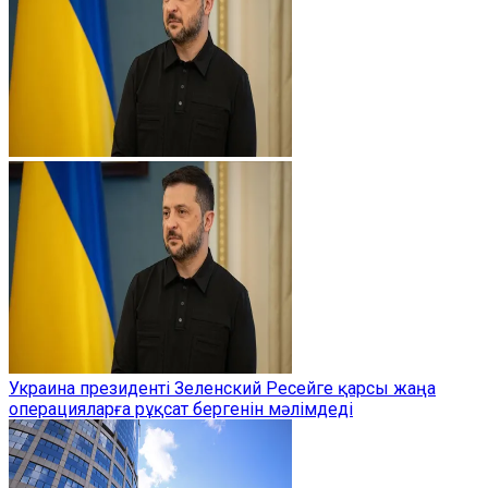
Украина президенті Зеленский Ресейге қарсы жаңа
операцияларға рұқсат бергенін мәлімдеді