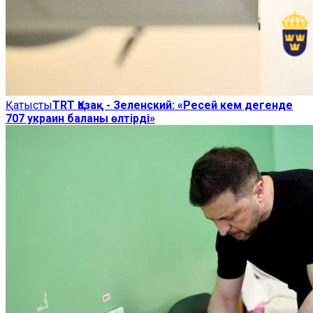
Қатысты
TRT Қазақ - Зеленский: «Ресей кем дегенде
707 украин баланы өлтірді»