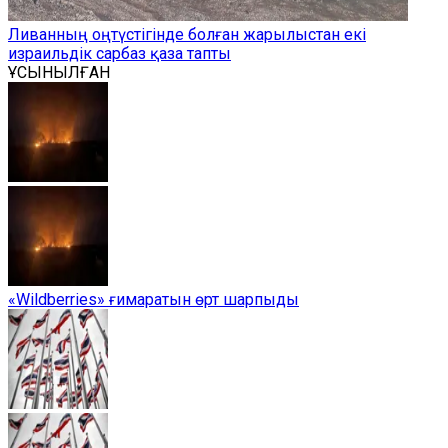
Ливанның оңтүстігінде болған жарылыстан екі
израильдік сарбаз қаза тапты
ҰСЫНЫЛҒАН
«Wildberries» ғимаратын өрт шарпыды