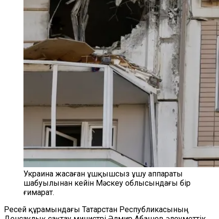
Украина жасаған ұшқышсыз ұшу аппараты
шабуылынан кейін Мәскеу облысындағы бір
ғимарат.
Ресей құрамындағы Татарстан Республикасының
Денсаулық сақтау министрі Әлмир Абашев әлеуметтік