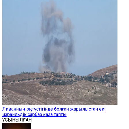
Ливанның оңтүстігінде болған жарылыстан екі
израильдік сарбаз қаза тапты
ҰСЫНЫЛҒАН