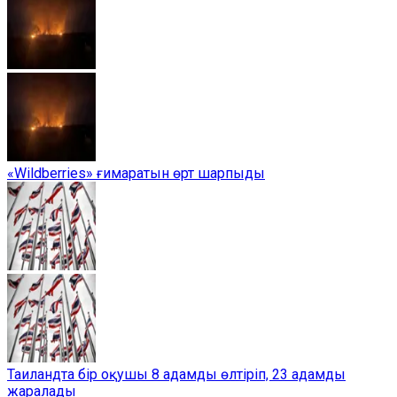
«Wildberries» ғимаратын өрт шарпыды
Таиландта бір оқушы 8 адамды өлтіріп, 23 адамды
жаралады