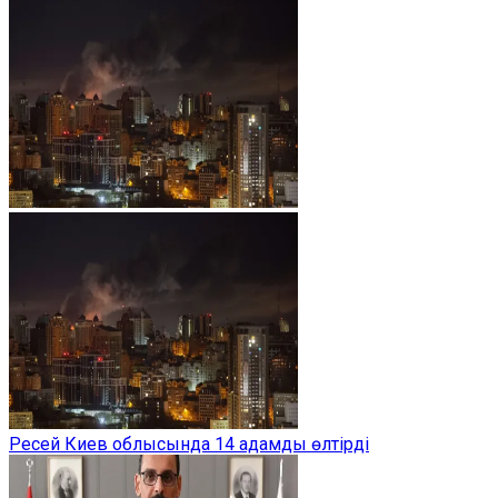
Ресей Киев облысында 14 адамды өлтірді