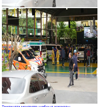
Таиландта мектепте шабуыл жасалды