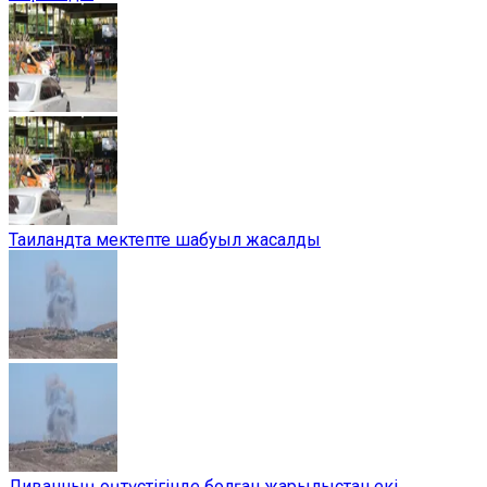
Таиландта мектепте шабуыл жасалды
Ливанның оңтүстігінде болған жарылыстан екі