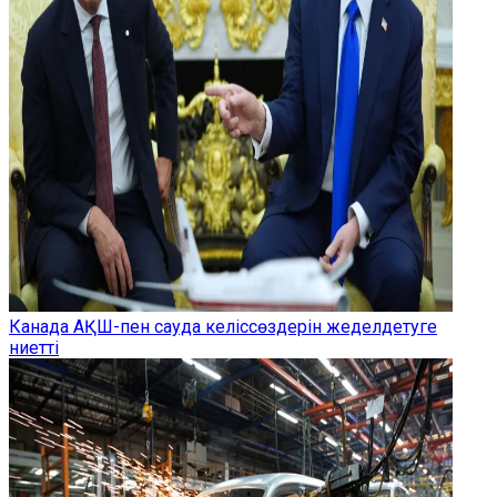
Канада АҚШ-пен сауда келіссөздерін жеделдетуге
ниетті