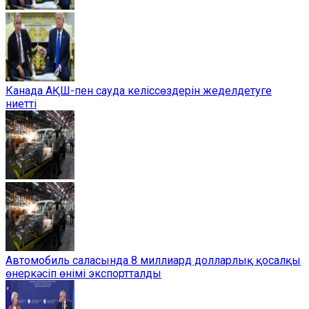
Канада АҚШ-пен сауда келіссөздерін жеделдетуге
ниетті
Автомобиль саласында 8 миллиард долларлық қосалқы
өнеркәсіп өнімі экспортталды