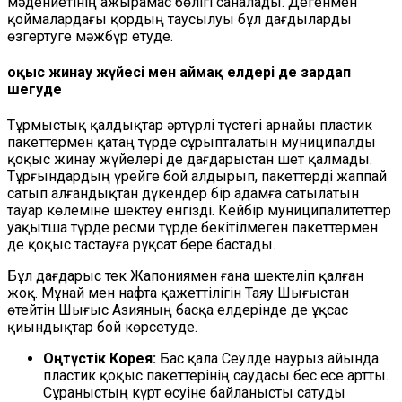
мәдениетінің ажырамас бөлігі саналады. Дегенмен
қоймалардағы қордың таусылуы бұл дағдыларды
өзгертуге мәжбүр етуде.
Қоқыс жинау жүйесі мен аймақ елдері де зардап
шегуде
Тұрмыстық қалдықтар әртүрлі түстегі арнайы пластик
пакеттермен қатаң түрде сұрыпталатын муниципалды
қоқыс жинау жүйелері де дағдарыстан шет қалмады.
Тұрғындардың үрейге бой алдырып, пакеттерді жаппай
сатып алғандықтан дүкендер бір адамға сатылатын
тауар көлеміне шектеу енгізді. Кейбір муниципалитеттер
уақытша түрде ресми түрде бекітілмеген пакеттермен
де қоқыс тастауға рұқсат бере бастады.
Бұл дағдарыс тек Жапониямен ғана шектеліп қалған
жоқ. Мұнай мен нафта қажеттілігін Таяу Шығыстан
өтейтін Шығыс Азияның басқа елдерінде де ұқсас
қиындықтар бой көрсетуде.
Оңтүстік Корея:
Бас қала Сеулде наурыз айында
пластик қоқыс пакеттерінің саудасы бес есе артты.
Сұраныстың күрт өсуіне байланысты сатуды