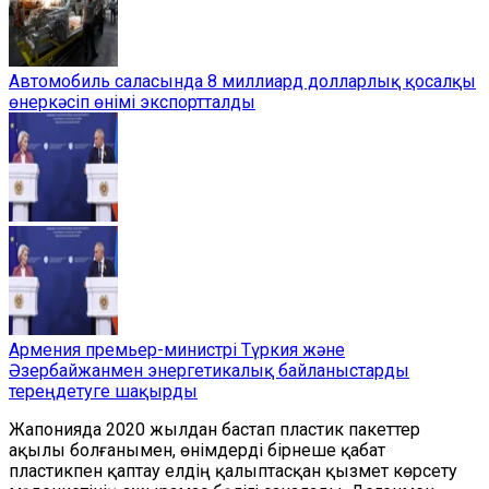
Автомобиль саласында 8 миллиард долларлық қосалқы
өнеркәсіп өнімі экспортталды
Армения премьер-министрі Түркия және
Әзербайжанмен энергетикалық байланыстарды
тереңдетуге шақырды
Жапонияда 2020 жылдан бастап пластик пакеттер
ақылы болғанымен, өнімдерді бірнеше қабат
пластикпен қаптау елдің қалыптасқан қызмет көрсету