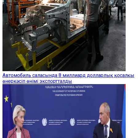
Автомобиль саласында 8 миллиард долларлық қосалқы
өнеркәсіп өнімі экспортталды