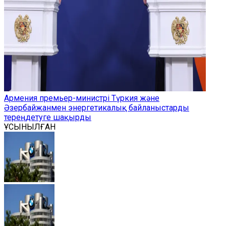
Армения премьер-министрі Түркия және
Әзербайжанмен энергетикалық байланыстарды
тереңдетуге шақырды
ҰСЫНЫЛҒАН