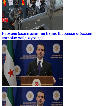
Израиль басып алынған Батыс Шериядағы босқын
лагеріне рейд жүргізді