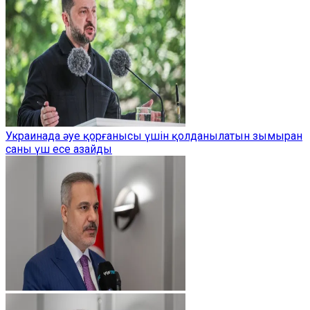
Украинада әуе қорғанысы үшін қолданылатын зымыран
саны үш есе азайды