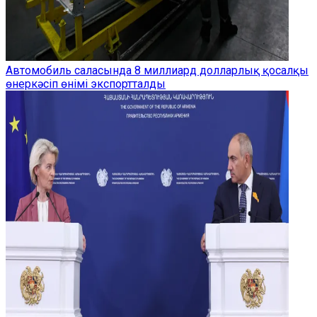
Автомобиль саласында 8 миллиард долларлық қосалқы
өнеркәсіп өнімі экспортталды