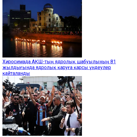
Хиросимада АҚШ-тың ядролық шабуылының 81
жылдығында ядролық қаруға қарсы үндеулер
қайталанды