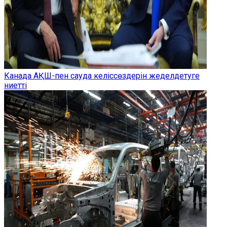
Канада АҚШ-пен сауда келіссөздерін жеделдетуге
ниетті