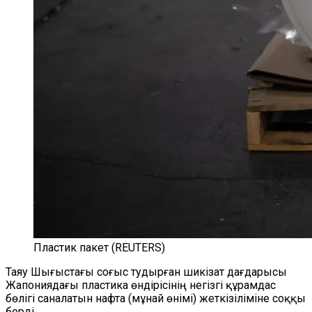
Пластик пакет (REUTERS)
Таяу Шығыстағы соғыс тудырған шикізат дағдарысы
Жапониядағы пластика өндірісінің негізгі құрамдас
бөлігі саналатын нафта (мұнай өнімі) жеткізіліміне соққы
берді.