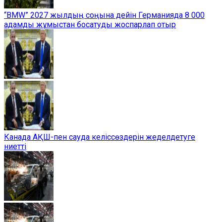
“BMW” 2027 жылдың соңына дейін Германияда 8 000
адамды жұмыстан босатуды жоспарлап отыр
Канада АҚШ-пен сауда келіссөздерін жеделдетуге
ниетті