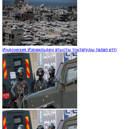
Индонезия Израильден атысты тоқтатуды талап етті