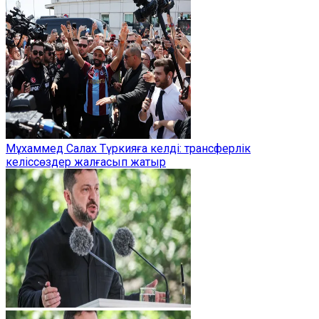
Мұхаммед Салах Түркияға келді: трансферлік
келіссөздер жалғасып жатыр