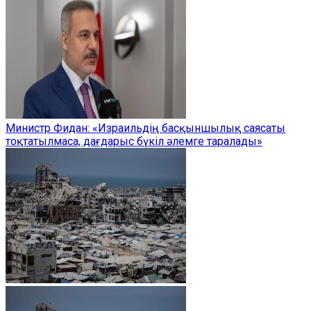
Министр Фидан: «Израильдің басқыншылық саясаты
тоқтатылмаса, дағдарыс бүкіл әлемге таралады»