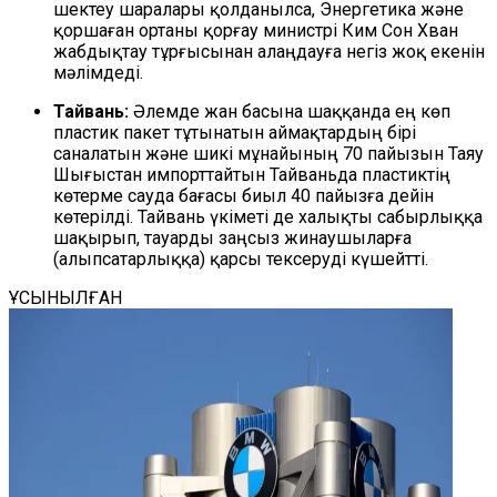
шектеу шаралары қолданылса, Энергетика және
қоршаған ортаны қорғау министрі Ким Сон Хван
жабдықтау тұрғысынан алаңдауға негіз жоқ екенін
мәлімдеді.
Тайвань:
Әлемде жан басына шаққанда ең көп
пластик пакет тұтынатын аймақтардың бірі
саналатын және шикі мұнайының 70 пайызын Таяу
Шығыстан импорттайтын Тайваньда пластиктің
көтерме сауда бағасы биыл 40 пайызға дейін
көтерілді. Тайвань үкіметі де халықты сабырлыққа
шақырып, тауарды заңсыз жинаушыларға
(алыпсатарлыққа) қарсы тексеруді күшейтті.
ҰСЫНЫЛҒАН