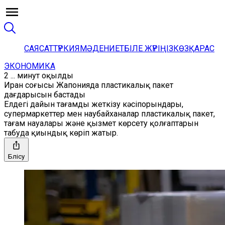
САЯСАТ
ТҮРКИЯ
МӘДЕНИЕТ
БІЛЕ ЖҮРІҢІЗ
КӨЗҚАРАС
ЭКОНОМИКА
2 ... минут оқылды
Иран соғысы Жапонияда пластикалық пакет
дағдарысын бастады
Елдегі дайын тағамды жеткізу кәсіпорындары,
супермаркеттер мен наубайханалар пластикалық пакет,
тағам науалары және қызмет көрсету қолғаптарын
табуда қиындық көріп жатыр.
Бөлісу