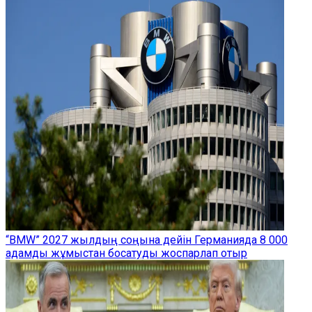
“BMW” 2027 жылдың соңына дейін Германияда 8 000
адамды жұмыстан босатуды жоспарлап отыр