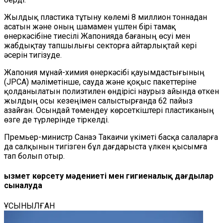
Жылдық пластика тұтыну көлемі 8 миллион тоннадан
асатын және оның шамамен үштен бірі тамақ
өнеркәсібіне тиесілі Жапонияда бағаның өсуі мен
жабдықтау тапшылығы секторға айтарлықтай кері
әсерін тигізуде.
Жапония мұнай-химия өнеркәсібі қауымдастығының
(JPCA) мәліметінше, сауда және қоқыс пакеттеріне
қолданылатын полиэтилен өндірісі наурыз айында өткен
жылдың осы кезеңімен салыстырғанда 62 пайыз
азайған. Осындай төмендеу көрсеткіштері пластиканың
өзге де түрлерінде тіркелді.
Премьер-министр Санаэ Такаичи үкіметі басқа салаларға
да салқынын тигізген бұл дағдарыста үлкен қысымға
тап болып отыр.
Қызмет көрсету мәдениеті мен гигиеналық дағдылар
сыналуда
ҰСЫНЫЛҒАН