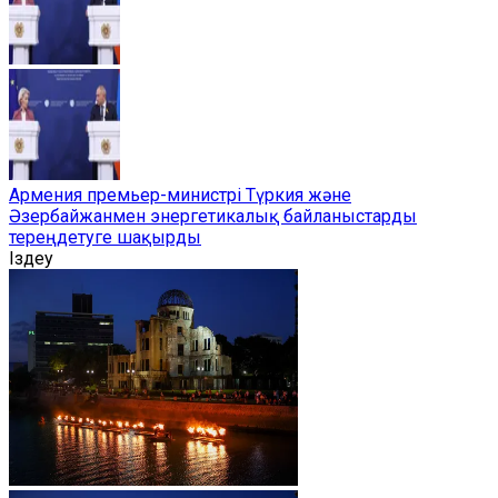
Армения премьер-министрі Түркия және
Әзербайжанмен энергетикалық байланыстарды
тереңдетуге шақырды
Іздеу