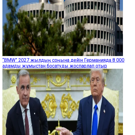
“BMW” 2027 жылдың соңына дейін Германияда 8 000
адамды жұмыстан босатуды жоспарлап отыр