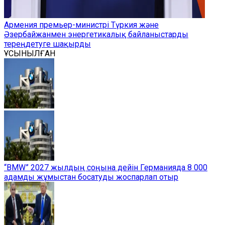
Армения премьер-министрі Түркия және
Әзербайжанмен энергетикалық байланыстарды
тереңдетуге шақырды
ҰСЫНЫЛҒАН
“BMW” 2027 жылдың соңына дейін Германияда 8 000
адамды жұмыстан босатуды жоспарлап отыр