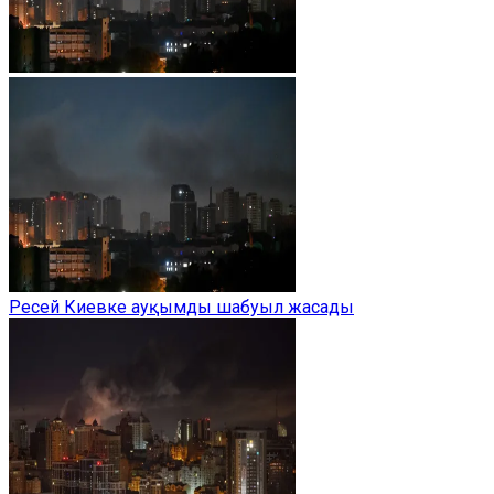
Ресей Киевке ауқымды шабуыл жасады