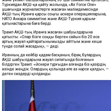
Түркиядан АҚШ-қа қайту жолында, «Air Force One»
ұшағында журналистерге жасаған мәлімдемесінде
АҚШ-тың Иранға қарсы соңғы әскери операцияларына,
НАТО Анкара саммитіне және АҚШ-Түркия қарым-
қатынастарына баға берді.
Трамп АҚШ-тың Иранға жасаған шабуылдарына
қатысты: «Олар бізге соққы берген сайын біз 20 есе
артық жауап қайтаратынымызды айттым және кеше
түнде солай жасадық», — деді.
Иранның да кейбір қадам басқанын, бірақ бұлардың
АҚШ шабуылдарына жауап сипатында болғанын
білдірген Трамп: «Әскери тұрғыдан алғанда біз қазірдің
өзінде жеңдік. Олардың қолында өте аз нәрсе қалды», —
деген сөздерді қолданды.