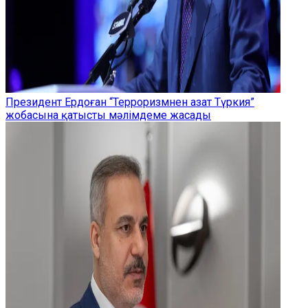
Президент Ердоған “Терроризмнен азат Түркия”
жобасына қатысты мәлімдеме жасады