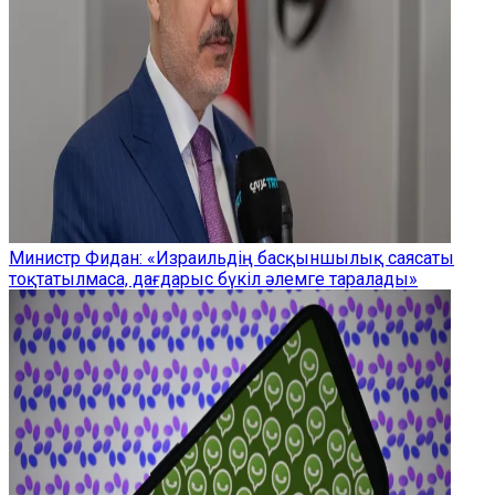
Министр Фидан: «Израильдің басқыншылық саясаты
тоқтатылмаса, дағдарыс бүкіл әлемге таралады»