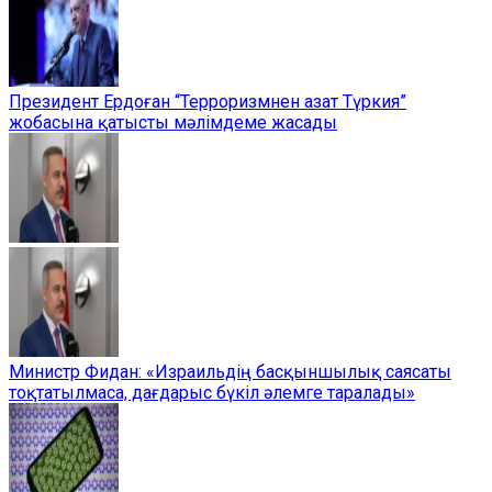
Президент Ердоған “Терроризмнен азат Түркия”
жобасына қатысты мәлімдеме жасады
Министр Фидан: «Израильдің басқыншылық саясаты
тоқтатылмаса, дағдарыс бүкіл әлемге таралады»