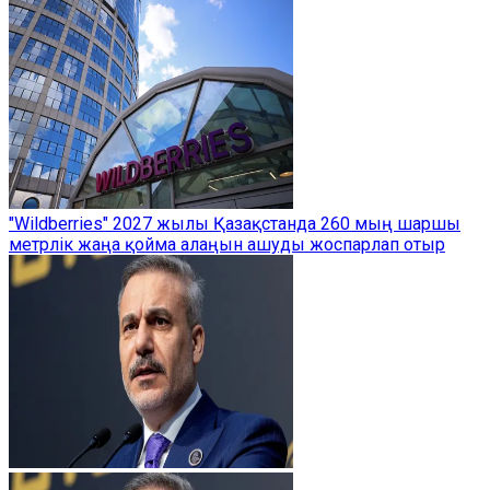
"Wildberries" 2027 жылы Қазақстанда 260 мың шаршы
метрлік жаңа қойма алаңын ашуды жоспарлап отыр