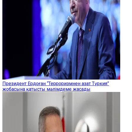
Президент Ердоған “Терроризмнен азат Түркия”
жобасына қатысты мәлімдеме жасады