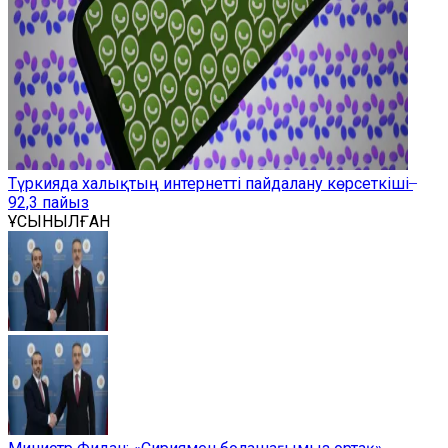
Түркияда халықтың интернетті пайдалану көрсеткіші ̶
92,3 пайыз
ҰСЫНЫЛҒАН