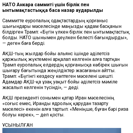
НАТО Анкара саммиті үшін бірлік пен
ынтымақтастыққа баса назар аударылды
Саммитте еуропалық одақтастардың қорғаныс
шығындары мәселесінде маңызды қадам басқанын
білдірген Трамп: «Бүгін үлкен бірлік пен ынтымақтастық
болды. НАТО шынымен деүлкен белесті бағындырды»,
— деген баға берді.
АҚШ-тың жылдар бойы альянс ішінде әділетсіз
қаржылық жүктемені арқалап келгенін алға тартқан
Трамп еуропалық елдердің қорғанысқа көбірек шығын
шығару бағытында жеңілдіктер жасағанын айтты.
Трамп: «Бүгінгі кездесу көптеген мәселені шешті.
Адамдар АҚШ-қа ұзақ уақыт бойы әділетсіз мәміле
жасалып келгенін түсінді», — деді.
АҚШ президенті сонымен қатар Иран мәселесінің
«соғыс емес, Иранды ядролық қарудан тазарту
мәселесі» екенін алға тартып: «Меніңше, бұған бәрі риза
болуы керек», — деп қосты.
ҰСЫНЫЛҒАН