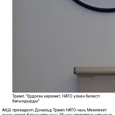
Трамп: "Ердоған керемет, НАТО үлкен белесті
бағындырды"
АҚШ президенті Дональд Трамп НАТО-ның Мемлекет
және үкімет басшыларының 36-шы саммитіне қатысып,