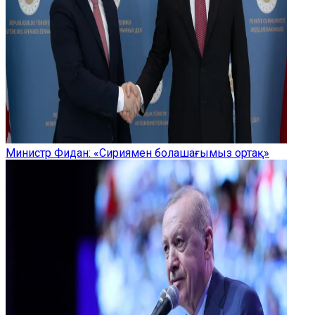
Министр Фидан: «Сириямен болашағымыз ортақ»