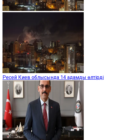
Ресей Киев облысында 14 адамды өлтірді