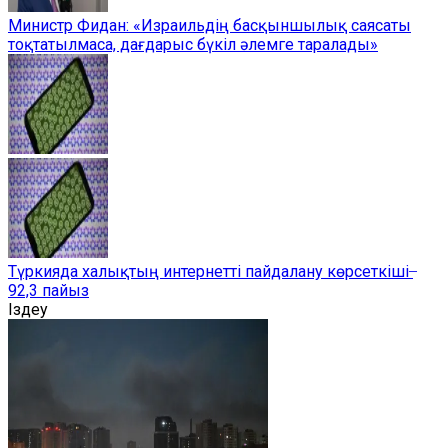
Министр Фидан: «Израильдің басқыншылық саясаты
тоқтатылмаса, дағдарыс бүкіл әлемге таралады»
Түркияда халықтың интернетті пайдалану көрсеткіші ̶
92,3 пайыз
Іздеу