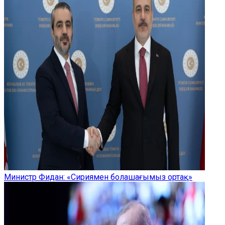
Министр Фидан: «Сириямен болашағымыз ортақ»