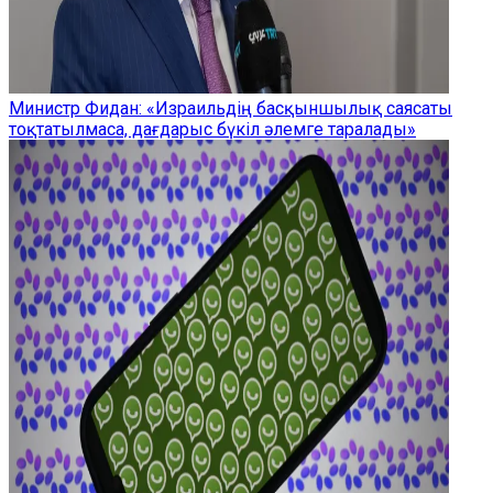
Министр Фидан: «Израильдің басқыншылық саясаты
тоқтатылмаса, дағдарыс бүкіл әлемге таралады»