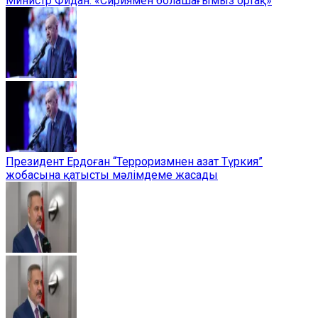
Министр Фидан: «Сириямен болашағымыз ортақ»
Президент Ердоған “Терроризмнен азат Түркия”
жобасына қатысты мәлімдеме жасады