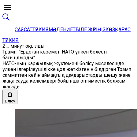
САЯСАТ
ТҮРКИЯ
МӘДЕНИЕТ
БІЛЕ ЖҮРІҢІЗ
КӨЗҚАРАС
ТҮРКИЯ
2 ... минут оқылды
Трамп: "Ердоған керемет, НАТО үлкен белесті
бағындырды"
НАТО-ның қаржылық жүктемені бөлісу мәселесінде
үлкен ілгерілеушілікке қол жеткізгенін білдірген Трамп
саммиттен кейін аймақтық дағдарыстарды шешу және
жаңа сауда келісімдері бойынша оптимистік болжам
жасады.
Бөлісу