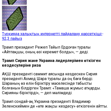
Түркияда халықтың интернетті пайдалану көрсеткіші ̶
92,3 пайыз
Трамп президент Режеп Тайып Ердоған туралы
«Айтпақшы, оның өзі керемет болды», — деді.
Трамп Сирия және Украина лидерлерімен өткізген
кездесулеріне риза
АҚШ президенті саммит аясында кездескен Сирия
президенті Ахмед Шара туралы да оң баға берді.
Шараның өз елін біріктіру мәселесінде табысты
болғанын білдірген Трамп: «Тамаша жұмыс атқарды.
Сирияны біріктірді», — деп мәлімдеді.
Трамп сондай-ақ Украина президенті Владимир
Зеленскиймен де «өте жақсы кездесу» өткізгенін айтты.