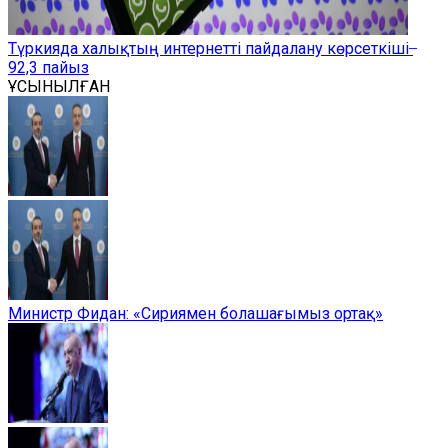
Түркияда халықтың интернетті пайдалану көрсеткіші ̶
92,3 пайыз
ҰСЫНЫЛҒАН
Министр Фидан: «Сириямен болашағымыз ортақ»