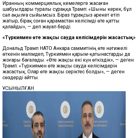
Иранның коммерциялық кемелерге жасаған
шабуылдары туралы сұраққа Трамп: «Шыны керек, бұл
сәл ақылға сыйымсыз. Біраз тұрақсыз әрекет етіп
жатыр, бірақ соған қарамастан келісімді өте қатты
қалайды», — деп жауап берді.
«Түркиямен өте жақсы сауда келісімдерін жасастық»
Дональд Трамп НАТО Анкара саммитінің өте нәтижелі
өткенін мәлімдеп, Түркиямен қарым-қатынастарды да
жоғары бағалады. «Өте жақсы екі күн өткіздік», — деген
Трамп: «Түркиямен өте жақсы сауда келісімдерін
жасастық. Олар өте жақсы серіктес болды», — деген
сөздерді айтты.
ҰСЫНЫЛҒАН