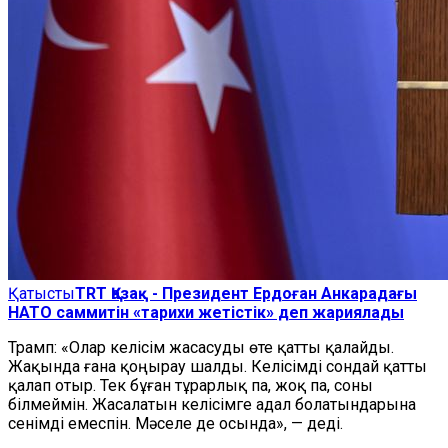
Қатысты
TRT Қазақ - Президент Ердоған Анкарадағы
НАТО саммитін «тарихи жетістік» деп жариялады
Трамп: «Олар келісім жасасуды өте қатты қалайды.
Жақында ғана қоңырау шалды. Келісімді сондай қатты
қалап отыр. Тек бұған тұрарлық па, жоқ па, соны
білмеймін. Жасалатын келісімге адал болатындарына
сенімді емеспін. Мәселе де осында», — деді.