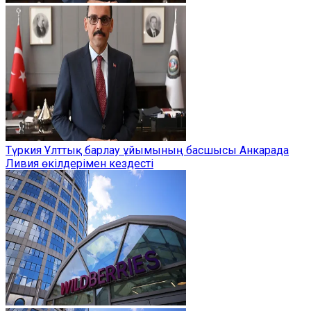
Түркия Ұлттық барлау ұйымының басшысы Анкарада
Ливия өкілдерімен кездесті