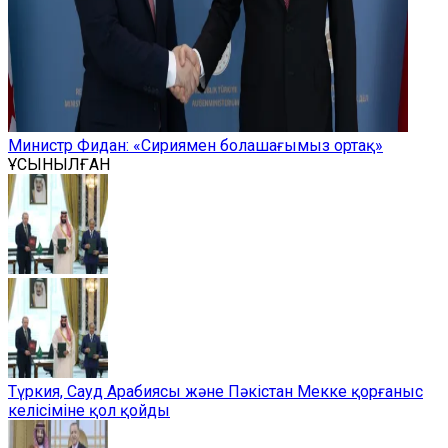
Министр Фидан: «Сириямен болашағымыз ортақ»
ҰСЫНЫЛҒАН
Түркия, Сауд Арабиясы және Пәкістан Мекке қорғаныс
келісіміне қол қойды