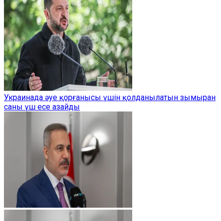
Украинада әуе қорғанысы үшін қолданылатын зымыран
саны үш есе азайды