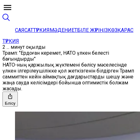
САЯСАТ
ТҮРКИЯ
МӘДЕНИЕТ
БІЛЕ ЖҮРІҢІЗ
КӨЗҚАРАС
ТҮРКИЯ
2 ... минут оқылды
Трамп: "Ердоған керемет, НАТО үлкен белесті
бағындырды"
НАТО-ның қаржылық жүктемені бөлісу мәселесінде
үлкен ілгерілеушілікке қол жеткізгенін білдірген Трамп
саммиттен кейін аймақтық дағдарыстарды шешу және
жаңа сауда келісімдері бойынша оптимистік болжам
жасады.
Бөлісу