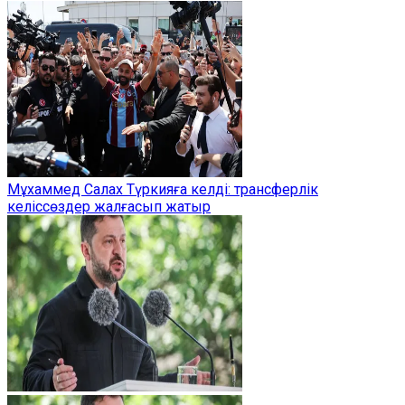
Мұхаммед Салах Түркияға келді: трансферлік
келіссөздер жалғасып жатыр