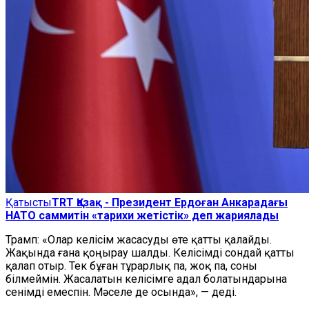
Қатысты
TRT Қазақ - Президент Ердоған Анкарадағы
НАТО саммитін «тарихи жетістік» деп жариялады
Трамп: «Олар келісім жасасуды өте қатты қалайды.
Жақында ғана қоңырау шалды. Келісімді сондай қатты
қалап отыр. Тек бұған тұрарлық па, жоқ па, соны
білмеймін. Жасалатын келісімге адал болатындарына
сенімді емеспін. Мәселе де осында», — деді.