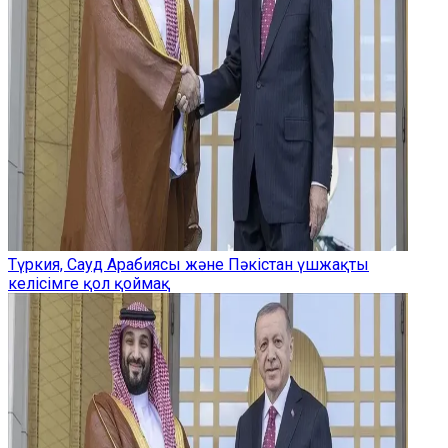
Түркия, Сауд Арабиясы және Пәкістан үшжақты
келісімге қол қоймақ