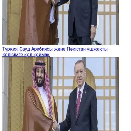
Түркия, Сауд Арабиясы және Пәкістан үшжақты
келісімге қол қоймақ