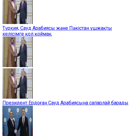
Түркия, Сауд Арабиясы және Пәкістан үшжақты
келісімге қол қоймақ
Президент Ердоған Сауд Арабиясына сапарлай барады