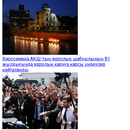
Хиросимада АҚШ-тың ядролық шабуылының 81
жылдығында ядролық қаруға қарсы үндеулер
қайталанды