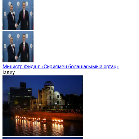
Министр Фидан: «Сириямен болашағымыз ортақ»
Іздеу