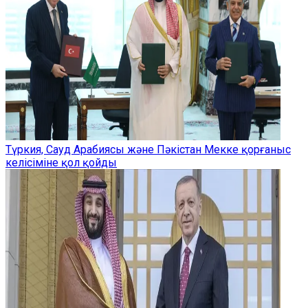
Түркия, Сауд Арабиясы және Пәкістан Мекке қорғаныс
келісіміне қол қойды