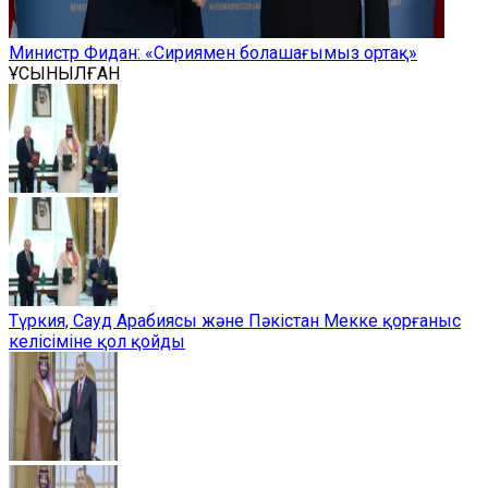
Министр Фидан: «Сириямен болашағымыз ортақ»
ҰСЫНЫЛҒАН
Түркия, Сауд Арабиясы және Пәкістан Мекке қорғаныс
келісіміне қол қойды