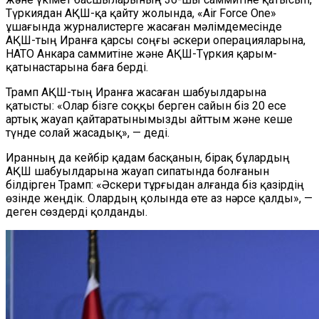
Түркиядан АҚШ-қа қайту жолында, «Air Force One»
ұшағында журналистерге жасаған мәлімдемесінде
АҚШ-тың Иранға қарсы соңғы әскери операцияларына,
НАТО Анкара саммитіне және АҚШ-Түркия қарым-
қатынастарына баға берді.
Трамп АҚШ-тың Иранға жасаған шабуылдарына
қатысты: «Олар бізге соққы берген сайын біз 20 есе
артық жауап қайтаратынымызды айттым және кеше
түнде солай жасадық», — деді.
Иранның да кейбір қадам басқанын, бірақ бұлардың
АҚШ шабуылдарына жауап сипатында болғанын
білдірген Трамп: «Әскери тұрғыдан алғанда біз қазірдің
өзінде жеңдік. Олардың қолында өте аз нәрсе қалды», —
деген сөздерді қолданды.