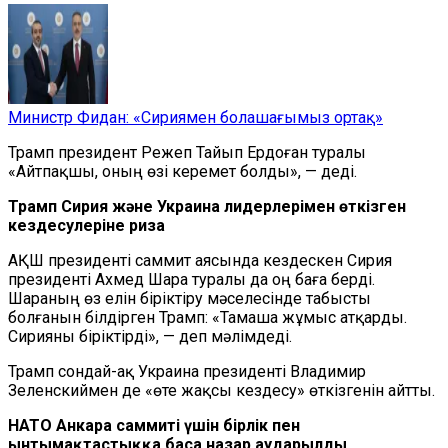
Министр Фидан: «Сириямен болашағымыз ортақ»
Трамп президент Режеп Тайып Ердоған туралы
«Айтпақшы, оның өзі керемет болды», — деді.
Трамп Сирия және Украина лидерлерімен өткізген
кездесулеріне риза
АҚШ президенті саммит аясында кездескен Сирия
президенті Ахмед Шара туралы да оң баға берді.
Шараның өз елін біріктіру мәселесінде табысты
болғанын білдірген Трамп: «Тамаша жұмыс атқарды.
Сирияны біріктірді», — деп мәлімдеді.
Трамп сондай-ақ Украина президенті Владимир
Зеленскиймен де «өте жақсы кездесу» өткізгенін айтты.
НАТО Анкара саммиті үшін бірлік пен
ынтымақтастыққа баса назар аударылды