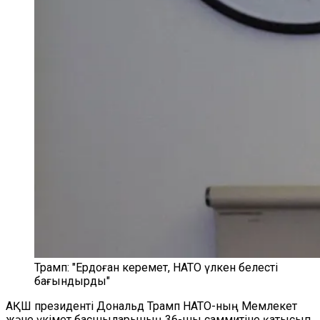
Трамп: "Ердоған керемет, НАТО үлкен белесті
бағындырды"
АҚШ президенті Дональд Трамп НАТО-ның Мемлекет
және үкімет басшыларының 36-шы саммитіне қатысып,