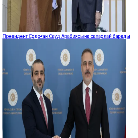
Президент Ердоған Сауд Арабиясына сапарлай барады