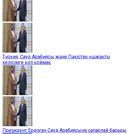
Түркия, Сауд Арабиясы және Пәкістан үшжақты
келісімге қол қоймақ
Президент Ердоған Сауд Арабиясына сапарлай барады