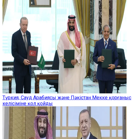
Түркия, Сауд Арабиясы және Пәкістан Мекке қорғаныс
келісіміне қол қойды