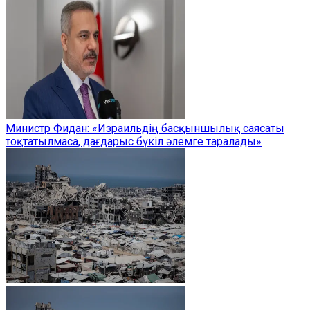
Министр Фидан: «Израильдің басқыншылық саясаты
тоқтатылмаса, дағдарыс бүкіл әлемге таралады»