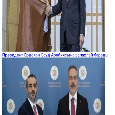
Президент Ердоған Сауд Арабиясына сапарлай барады