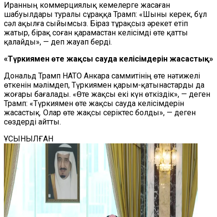
Иранның коммерциялық кемелерге жасаған
шабуылдары туралы сұраққа Трамп: «Шыны керек, бұл
сәл ақылға сыйымсыз. Біраз тұрақсыз әрекет етіп
жатыр, бірақ соған қарамастан келісімді өте қатты
қалайды», — деп жауап берді.
«Түркиямен өте жақсы сауда келісімдерін жасастық»
Дональд Трамп НАТО Анкара саммитінің өте нәтижелі
өткенін мәлімдеп, Түркиямен қарым-қатынастарды да
жоғары бағалады. «Өте жақсы екі күн өткіздік», — деген
Трамп: «Түркиямен өте жақсы сауда келісімдерін
жасастық. Олар өте жақсы серіктес болды», — деген
сөздерді айтты.
ҰСЫНЫЛҒАН