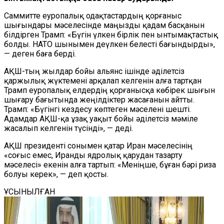
Саммитте еуропалық одақтастардың қорғаныс
шығындары мәселесінде маңызды қадам басқанын
білдірген Трамп: «Бүгін үлкен бірлік пен ынтымақтастық
болды. НАТО шынымен деүлкен белесті бағындырды»,
— деген баға берді.
АҚШ-тың жылдар бойы альянс ішінде әділетсіз
қаржылық жүктемені арқалап келгенін алға тартқан
Трамп еуропалық елдердің қорғанысқа көбірек шығын
шығару бағытында жеңілдіктер жасағанын айтты.
Трамп: «Бүгінгі кездесу көптеген мәселені шешті.
Адамдар АҚШ-қа ұзақ уақыт бойы әділетсіз мәміле
жасалып келгенін түсінді», — деді.
АҚШ президенті сонымен қатар Иран мәселесінің
«соғыс емес, Иранды ядролық қарудан тазарту
мәселесі» екенін алға тартып: «Меніңше, бұған бәрі риза
болуы керек», — деп қосты.
ҰСЫНЫЛҒАН