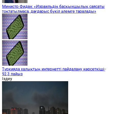
Министр Фидан: «Израильдің басқыншылық саясаты
тоқтатылмаса, дағдарыс бүкіл әлемге таралады»
Түркияда халықтың интернетті пайдалану көрсеткіші ̶
92,3 пайыз
Іздеу