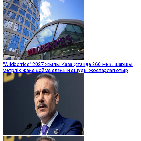
"Wildberries" 2027 жылы Қазақстанда 260 мың шаршы
метрлік жаңа қойма алаңын ашуды жоспарлап отыр