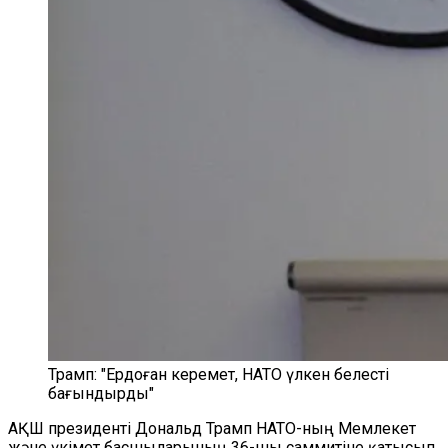
Трамп: "Ердоған керемет, НАТО үлкен белесті
бағындырды"
АҚШ президенті Дональд Трамп НАТО-ның Мемлекет
және үкімет басшыларының 36-шы саммитіне қатысып,