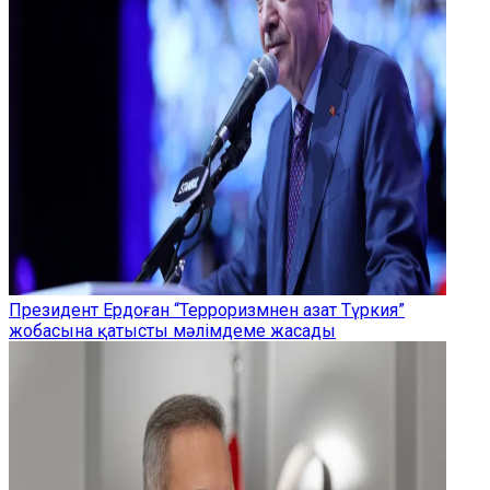
Президент Ердоған “Терроризмнен азат Түркия”
жобасына қатысты мәлімдеме жасады