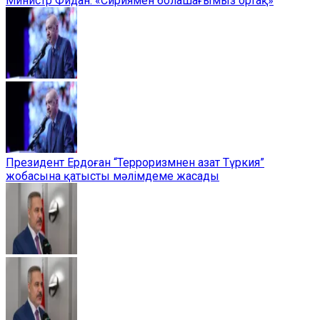
Министр Фидан: «Сириямен болашағымыз ортақ»
Президент Ердоған “Терроризмнен азат Түркия”
жобасына қатысты мәлімдеме жасады