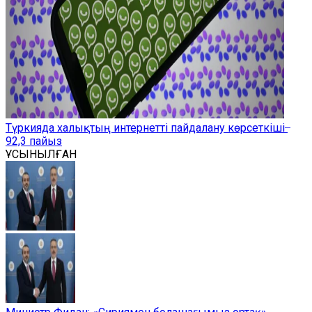
Түркияда халықтың интернетті пайдалану көрсеткіші ̶
92,3 пайыз
ҰСЫНЫЛҒАН