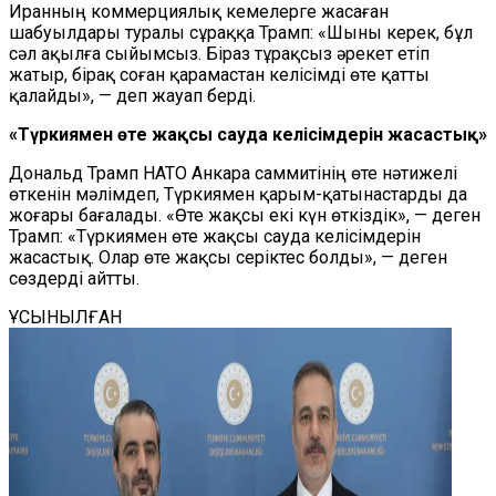
Иранның коммерциялық кемелерге жасаған
шабуылдары туралы сұраққа Трамп: «Шыны керек, бұл
сәл ақылға сыйымсыз. Біраз тұрақсыз әрекет етіп
жатыр, бірақ соған қарамастан келісімді өте қатты
қалайды», — деп жауап берді.
«Түркиямен өте жақсы сауда келісімдерін жасастық»
Дональд Трамп НАТО Анкара саммитінің өте нәтижелі
өткенін мәлімдеп, Түркиямен қарым-қатынастарды да
жоғары бағалады. «Өте жақсы екі күн өткіздік», — деген
Трамп: «Түркиямен өте жақсы сауда келісімдерін
жасастық. Олар өте жақсы серіктес болды», — деген
сөздерді айтты.
ҰСЫНЫЛҒАН