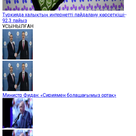
Түркияда халықтың интернетті пайдалану көрсеткіші ̶
92,3 пайыз
ҰСЫНЫЛҒАН
Министр Фидан: «Сириямен болашағымыз ортақ»