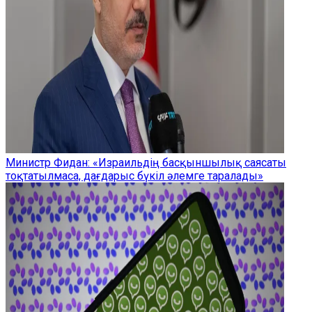
Министр Фидан: «Израильдің басқыншылық саясаты
тоқтатылмаса, дағдарыс бүкіл әлемге таралады»