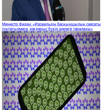
Министр Фидан: «Израильдің басқыншылық саясаты
тоқтатылмаса, дағдарыс бүкіл әлемге таралады»