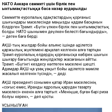
НАТО Анкара саммиті үшін бірлік пен
ынтымақтастыққа баса назар аударылды
Саммитте еуропалық одақтастардың қорғаныс
шығындары мәселесінде маңызды қадам басқанын
білдірген Трамп: «Бүгін үлкен бірлік пен ынтымақтастық
болды. НАТО шынымен деүлкен белесті бағындырды»,
— деген баға берді.
АҚШ-тың жылдар бойы альянс ішінде әділетсіз
қаржылық жүктемені арқалап келгенін алға тартқан
Трамп еуропалық елдердің қорғанысқа көбірек шығын
шығару бағытында жеңілдіктер жасағанын айтты.
Трамп: «Бүгінгі кездесу көптеген мәселені шешті.
Адамдар АҚШ-қа ұзақ уақыт бойы әділетсіз мәміле
жасалып келгенін түсінді», — деді.
АҚШ президенті сонымен қатар Иран мәселесінің
«соғыс емес, Иранды ядролық қарудан тазарту
мәселесі» екенін алға тартып: «Меніңше, бұған бәрі риза
болуы керек», — деп қосты.
ҰСЫНЫЛҒАН