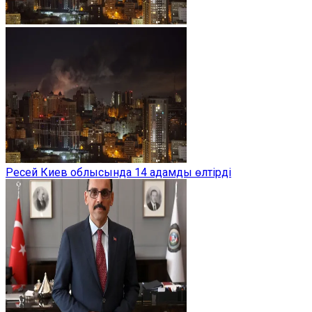
Ресей Киев облысында 14 адамды өлтірді