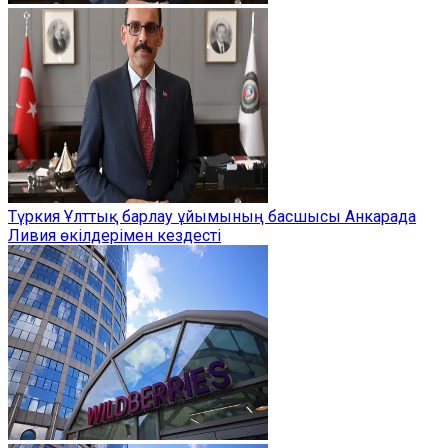
Түркия Ұлттық барлау ұйымының басшысы Анкарада
Ливия өкілдерімен кездесті