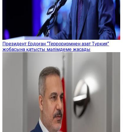
Президент Ердоған “Терроризмнен азат Түркия”
жобасына қатысты мәлімдеме жасады