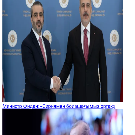
Министр Фидан: «Сириямен болашағымыз ортақ»