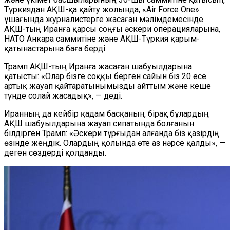
Түркиядан АҚШ-қа қайту жолында, «Air Force One»
ұшағында журналистерге жасаған мәлімдемесінде
АҚШ-тың Иранға қарсы соңғы әскери операцияларына,
НАТО Анкара саммитіне және АҚШ-Түркия қарым-
қатынастарына баға берді.
Трамп АҚШ-тың Иранға жасаған шабуылдарына
қатысты: «Олар бізге соққы берген сайын біз 20 есе
артық жауап қайтаратынымызды айттым және кеше
түнде солай жасадық», — деді.
Иранның да кейбір қадам басқанын, бірақ бұлардың
АҚШ шабуылдарына жауап сипатында болғанын
білдірген Трамп: «Әскери тұрғыдан алғанда біз қазірдің
өзінде жеңдік. Олардың қолында өте аз нәрсе қалды», —
деген сөздерді қолданды.