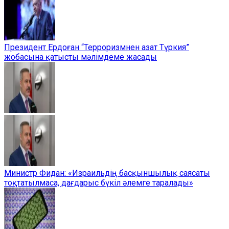
Президент Ердоған “Терроризмнен азат Түркия”
жобасына қатысты мәлімдеме жасады
Министр Фидан: «Израильдің басқыншылық саясаты
тоқтатылмаса, дағдарыс бүкіл әлемге таралады»