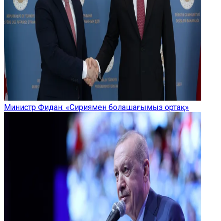
Министр Фидан: «Сириямен болашағымыз ортақ»