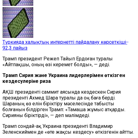
Түркияда халықтың интернетті пайдалану көрсеткіші ̶
92,3 пайыз
Трамп президент Режеп Тайып Ердоған туралы
«Айтпақшы, оның өзі керемет болды», — деді.
Трамп Сирия және Украина лидерлерімен өткізген
кездесулеріне риза
АҚШ президенті саммит аясында кездескен Сирия
президенті Ахмед Шара туралы да оң баға берді.
Шараның өз елін біріктіру мәселесінде табысты
болғанын білдірген Трамп: «Тамаша жұмыс атқарды.
Сирияны біріктірді», — деп мәлімдеді.
Трамп сондай-ақ Украина президенті Владимир
Зеленскиймен де «өте жақсы кездесу» өткізгенін айтты.