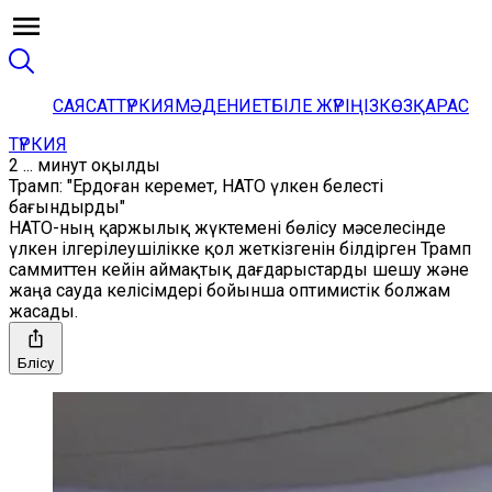
САЯСАТ
ТҮРКИЯ
МӘДЕНИЕТ
БІЛЕ ЖҮРІҢІЗ
КӨЗҚАРАС
ТҮРКИЯ
2 ... минут оқылды
Трамп: "Ердоған керемет, НАТО үлкен белесті
бағындырды"
НАТО-ның қаржылық жүктемені бөлісу мәселесінде
үлкен ілгерілеушілікке қол жеткізгенін білдірген Трамп
саммиттен кейін аймақтық дағдарыстарды шешу және
жаңа сауда келісімдері бойынша оптимистік болжам
жасады.
Бөлісу