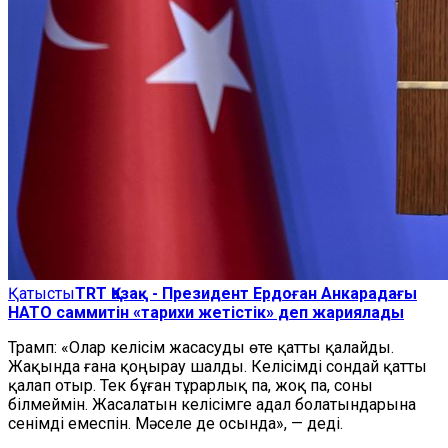
Қатысты
TRT Қазақ - Президент Ердоған Анкарадағы
НАТО саммитін «тарихи жетістік» деп жариялады
Трамп: «Олар келісім жасасуды өте қатты қалайды.
Жақында ғана қоңырау шалды. Келісімді сондай қатты
қалап отыр. Тек бұған тұрарлық па, жоқ па, соны
білмеймін. Жасалатын келісімге адал болатындарына
сенімді емеспін. Мәселе де осында», — деді.