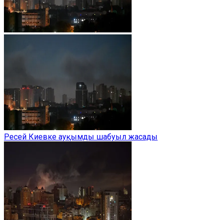
Ресей Киевке ауқымды шабуыл жасады