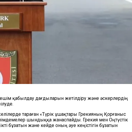
ң шешім қабылдау дағдыларын жетілдіру және әскерлердің
ілуде.
желілерде тараған «Түрік ұшақтары Грекияның Қорғаныс
әлімдемелер шындыққа жанаспайды. Грекия мен Оңтүстік
кті бұзатын және кейде оның әуе кеңістігін бұзатын