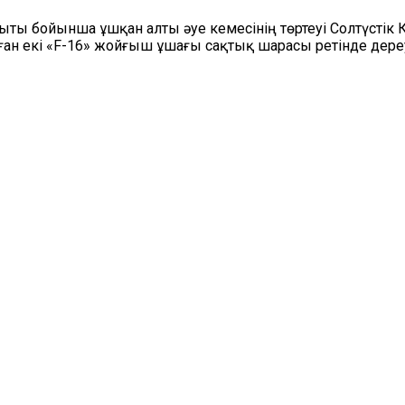
ты бойынша ұшқан алты әуе кемесінің төртеуі Солтүстік К
ған екі «F-16» жойғыш ұшағы сақтық шарасы ретінде дереу