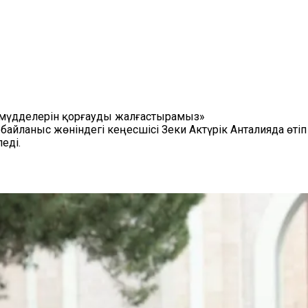
 мүдделерін қорғауды жалғастырамыз»
айланыс жөніндегі кеңесшісі Зеки Актүрік Анталияда өтіп 
еді.