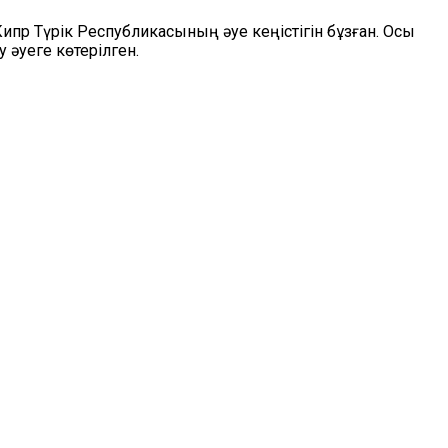
ипр Түрік Республикасының әуе кеңістігін бұзған. Осы
 әуеге көтерілген.