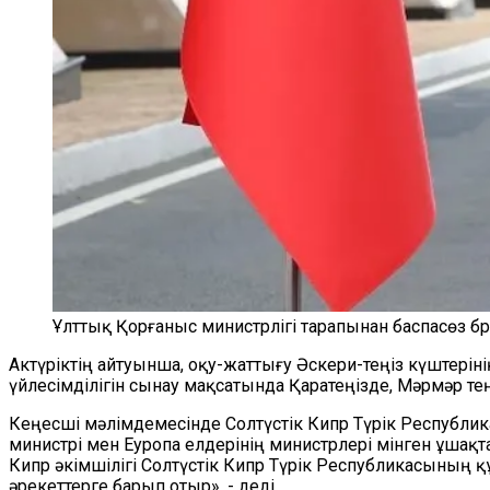
Ұлттық Қорғаныс министрлігі тарапынан баспасөз бри
Актүріктің айтуынша, оқу-жаттығу Әскери-теңіз күштері
үйлесімділігін сынау мақсатында Қаратеңізде, Мәрмәр тең
Кеңесші мәлімдемесінде Солтүстік Кипр Түрік Республик
министрі мен Еуропа елдерінің министрлері мінген ұша
Кипр әкімшілігі Солтүстік Кипр Түрік Республикасының құ
әрекеттерге барып отыр», - деді.