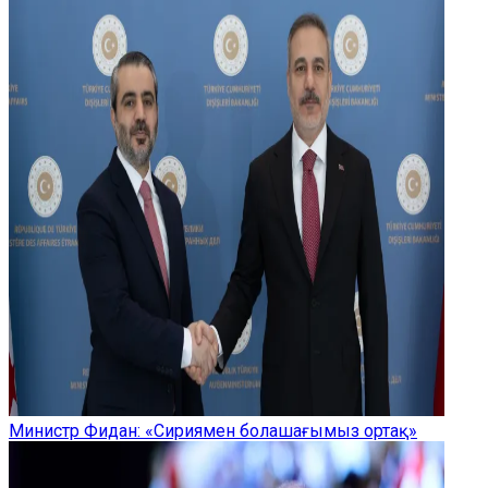
Министр Фидан: «Сириямен болашағымыз ортақ»