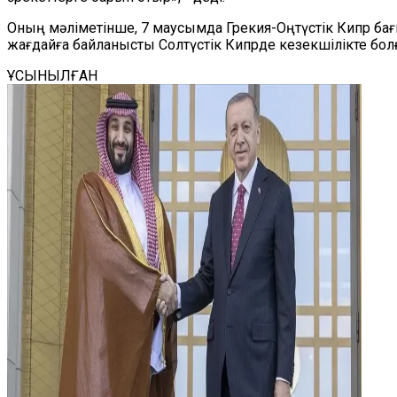
Оның мәліметінше, 7 маусымда Грекия-Оңтүстік Кипр бағы
жағдайға байланысты Солтүстік Кипрде кезекшілікте бол
ҰСЫНЫЛҒАН