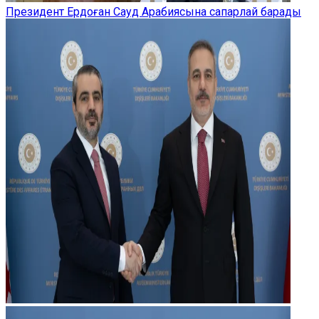
Президент Ердоған Сауд Арабиясына сапарлай барады