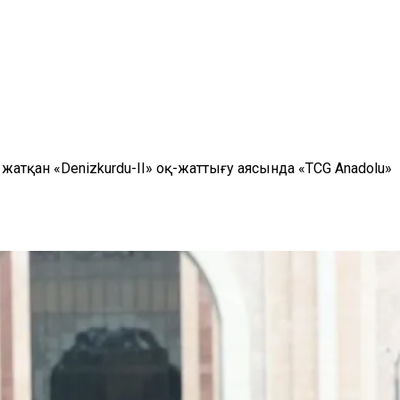
жатқан «Denizkurdu-II» оқ-жаттығу аясында «TCG Anadolu»