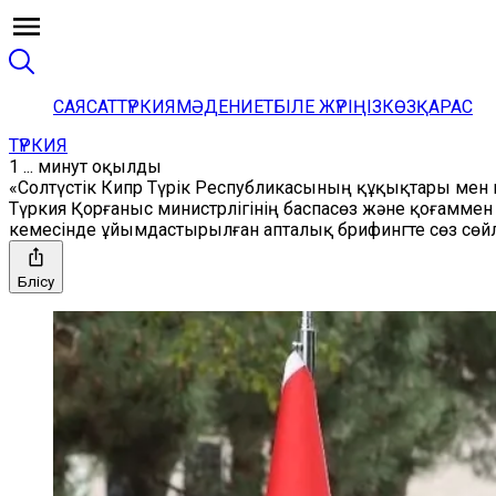
САЯСАТ
ТҮРКИЯ
МӘДЕНИЕТ
БІЛЕ ЖҮРІҢІЗ
КӨЗҚАРАС
ТҮРКИЯ
1 ... минут оқылды
«Солтүстік Кипр Түрік Республикасының құқықтары мен
Түркия Қорғаныс министрлігінің баспасөз және қоғаммен б
кемесінде ұйымдастырылған апталық брифингте сөз сөйл
Бөлісу