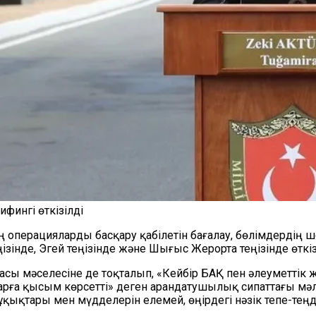
фингі өткізілді
нің операцияларды басқару қабілетін бағалау, бөлімдерді
ізінде, Эгей теңізінде және Шығыс Жерорта теңізінде өткіз
асы мәселесіне де тоқталып, «Кейбір БАҚ пен әлеуметтік 
қтарға қысым көрсетті» деген арандатушылық сипаттағы м
қықтары мен мүдделерін елемей, өңірдегі нәзік тепе-теңді