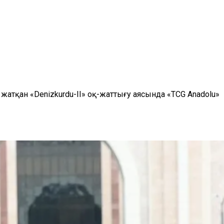
жатқан «Denizkurdu-II» оқ-жаттығу аясында «TCG Anadolu»