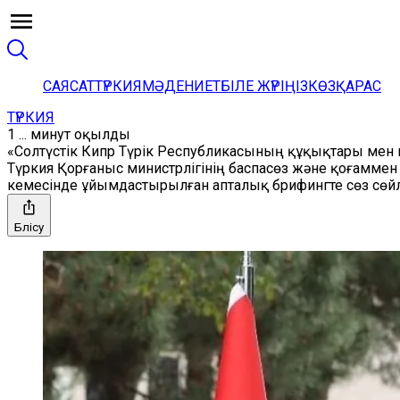
САЯСАТ
ТҮРКИЯ
МӘДЕНИЕТ
БІЛЕ ЖҮРІҢІЗ
КӨЗҚАРАС
ТҮРКИЯ
1 ... минут оқылды
«Солтүстік Кипр Түрік Республикасының құқықтары мен
Түркия Қорғаныс министрлігінің баспасөз және қоғаммен б
кемесінде ұйымдастырылған апталық брифингте сөз сөйл
Бөлісу