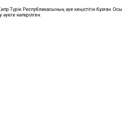
ипр Түрік Республикасының әуе кеңістігін бұзған. Осы
 әуеге көтерілген.