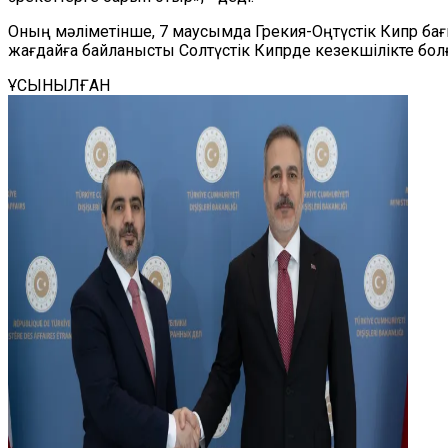
Оның мәліметінше, 7 маусымда Грекия-Оңтүстік Кипр бағы
жағдайға байланысты Солтүстік Кипрде кезекшілікте бол
ҰСЫНЫЛҒАН