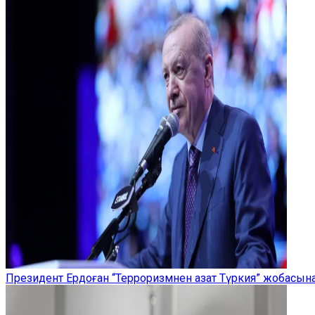
Президент Ердоған “Терроризмнен азат Түркия” жобасы