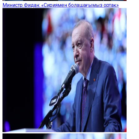
Министр Фидан: «Сириямен болашағымыз ортақ»