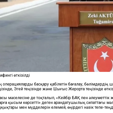
фингі өткізілді
нің операцияларды басқару қабілетін бағалау, бөлімдерді
ізінде, Эгей теңізінде және Шығыс Жерорта теңізінде өткіз
асы мәселесіне де тоқталып, «Кейбір БАҚ пен әлеуметтік 
қтарға қысым көрсетті» деген арандатушылық сипаттағы м
қықтары мен мүдделерін елемей, өңірдегі нәзік тепе-теңді