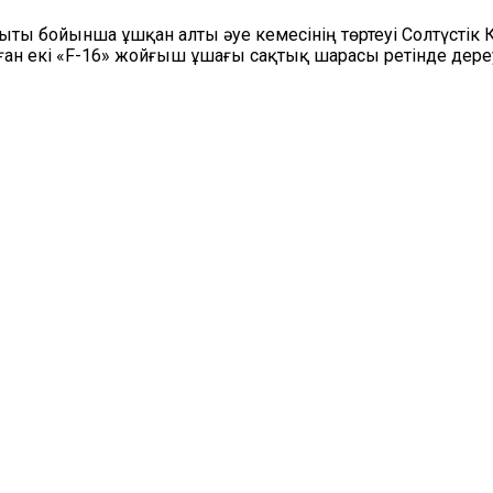
ты бойынша ұшқан алты әуе кемесінің төртеуі Солтүстік К
ған екі «F-16» жойғыш ұшағы сақтық шарасы ретінде дереу