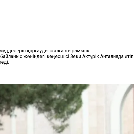
 мүдделерін қорғауды жалғастырамыз»
айланыс жөніндегі кеңесшісі Зеки Актүрік Анталияда өтіп 
еді.