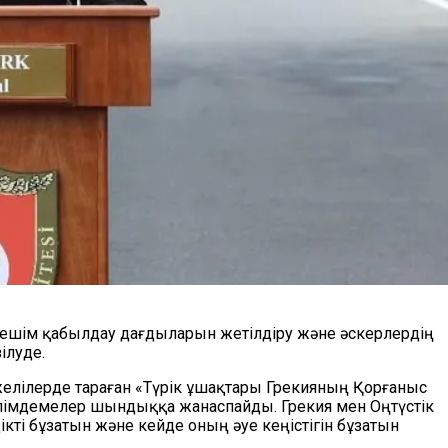
ң шешім қабылдау дағдыларын жетілдіру және әскерлердің
ілуде.
желілерде тараған «Түрік ұшақтары Грекияның Қорғаныс
әлімдемелер шындыққа жанаспайды. Грекия мен Оңтүстік
кті бұзатын және кейде оның әуе кеңістігін бұзатын