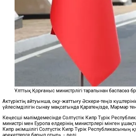
Ұлттық Қорғаныс министрлігі тарапынан баспасөз бри
Актүріктің айтуынша, оқу-жаттығу Әскери-теңіз күштері
үйлесімділігін сынау мақсатында Қаратеңізде, Мәрмәр тең
Кеңесші мәлімдемесінде Солтүстік Кипр Түрік Республик
министрі мен Еуропа елдерінің министрлері мінген ұша
Кипр әкімшілігі Солтүстік Кипр Түрік Республикасының құ
әрекеттерге барып отыр», - деді.