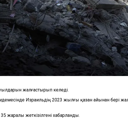
буылдарын жалғастырып келеді.
імдемесінде Израильдің 2023 жылғы қазан айынан бері ж
н 35 жаралы жеткізілгені хабарланды.