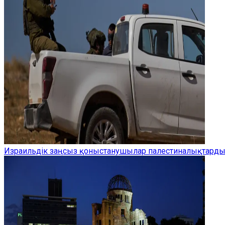
Израильдік заңсыз қоныстанушылар палестиналықтардың