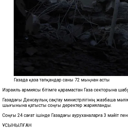
Газада қаза тапқандар саны 72 мыңнан асты
Израиль армиясы бітімге қарамастан Газа секторына ша
Газадағы Денсаулық сақтау министрлігінің жазбаша мәл
шығынына қатысты соңғы деректер жарияланды.
Соңғы 24 сағат ішінде Газадағы ауруханаларға 3 мәйіт пе
ҰСЫНЫЛҒАН