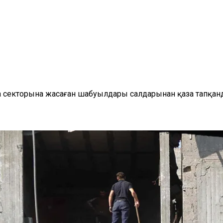
 секторына жасаған шабуылдары салдарынан қаза тапқанда