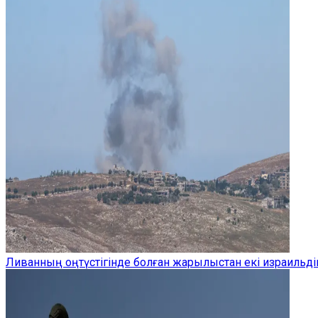
Ливанның оңтүстігінде болған жарылыстан екі израильдік