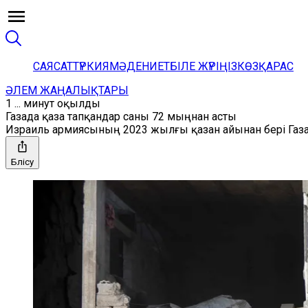
САЯСАТ
ТҮРКИЯ
МӘДЕНИЕТ
БІЛЕ ЖҮРІҢІЗ
КӨЗҚАРАС
ӘЛЕМ ЖАҢАЛЫҚТАРЫ
1 ... минут оқылды
Газада қаза тапқандар саны 72 мыңнан асты
Израиль армиясының 2023 жылғы қазан айынан бері Газа
Бөлісу